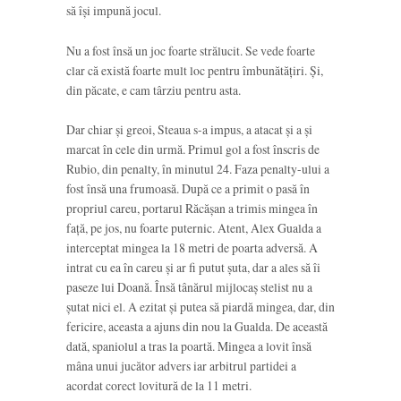
să își impună jocul.
Nu a fost însă un joc foarte strălucit. Se vede foarte
clar că există foarte mult loc pentru îmbunătățiri. Și,
din păcate, e cam târziu pentru asta.
Dar chiar și greoi, Steaua s-a impus, a atacat și a și
marcat în cele din urmă. Primul gol a fost înscris de
Rubio, din penalty, în minutul 24. Faza penalty-ului a
fost însă una frumoasă. După ce a primit o pasă în
propriul careu, portarul Răcășan a trimis mingea în
față, pe jos, nu foarte puternic. Atent, Alex Gualda a
interceptat mingea la 18 metri de poarta adversă. A
intrat cu ea în careu și ar fi putut șuta, dar a ales să îi
paseze lui Doană. Însă tânărul mijlocaș stelist nu a
șutat nici el. A ezitat și putea să piardă mingea, dar, din
fericire, aceasta a ajuns din nou la Gualda. De această
dată, spaniolul a tras la poartă. Mingea a lovit însă
mâna unui jucător advers iar arbitrul partidei a
acordat corect lovitură de la 11 metri.