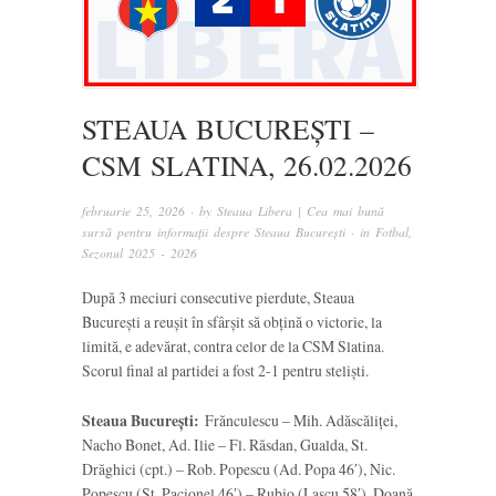
STEAUA BUCUREȘTI –
CSM SLATINA, 26.02.2026
februarie 25, 2026
· by
Steaua Libera | Cea mai bună
sursă pentru informații despre Steaua București
· in
Fotbal
,
Sezonul 2025 - 2026
După 3 meciuri consecutive pierdute, Steaua
București a reușit în sfârșit să obțină o victorie, la
limită, e adevărat, contra celor de la CSM Slatina.
Scorul final al partidei a fost 2-1 pentru steliști.
Steaua București:
Frănculescu – Mih. Adăscăliței,
Nacho Bonet, Ad. Ilie – Fl. Răsdan, Gualda, St.
Drăghici (cpt.) – Rob. Popescu (Ad. Popa 46′), Nic.
Popescu (Șt. Pacionel 46′) – Rubio (Lascu 58′), Doană