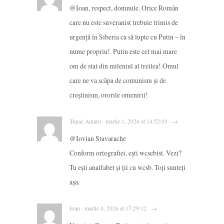
@Ioan, respect, domnule. Orice Român
care nu este suveranist trebuie trimis de
urgență în Siberia ca să lupte cu Putin – în
nume propriu!. Putin este cel mai mare
om de stat din mileniul al treilea! Omul
care ne va scăpa de comunism și de
creștinism, ororile omenirii!
Tupac Amaru · martie 1, 2026 at 14:52:03 · →
@Iovian Stavarache
Conform ortografiei, ești wcsebist. Vezi?
Tu ești analfabet și ții cu wcsb. Toți sunteți
așa.
Ioan · martie 4, 2026 at 17:29:12 · →