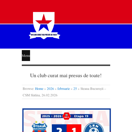
STEAUA
Menu
LIBERĂ
Un club curat mai presus de toate!
Browse:
Home
»
2026
»
februarie
»
25
»
Steaua București –
CSM Slatina, 26.02.2026