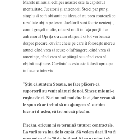
Marele minus al echipei noastre este la capitolul
mentalitate. Jucătorii și antrenorii Stelei par pur și
simplu să se fi obișnuit cu ideea că nu prea contează ce
rezultate obțin pe teren. Jucătorii sunt foarte neatenți,
comit greșeli multe, ratează mult în fața porții. Iar
antrenorul Oprița s-a cam obișnuit să tot vorbească
despre plecare, cuvânt cheie pe care îl folosește mereu
atunci când vrea să scuze o înfrângere, când vrea să
amenințe, când vrea să se plângă sau când vrea să
obțină susținere. Cuvântul acesta este folosit aproape
în fiecare interviu.
”
Știu că suntem Steaua, ne face plăcere că
suporterii au venit alături de noi. Sincer, mie mi-e
rușine de ei. Nici nu mă mai duc la ei, dar vreau să
le spun că ar trebui să nu ajungem să vorbim
lucruri d-astea, că trebuie să plecăm.
Plecăm, oricum ni se termină tuturor contractele.
La vară se va lua de la capăt. Să vedem dacă îi va fi
ușor cuiva să ia 20 de jucători. Și eu a trebuit să