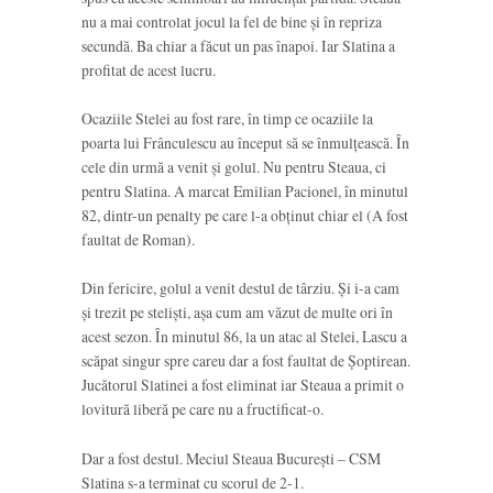
nu a mai controlat jocul la fel de bine și în repriza
secundă. Ba chiar a făcut un pas înapoi. Iar Slatina a
profitat de acest lucru.
Ocaziile Stelei au fost rare, în timp ce ocaziile la
poarta lui Frânculescu au început să se înmulțească. În
cele din urmă a venit și golul. Nu pentru Steaua, ci
pentru Slatina. A marcat Emilian Pacionel, în minutul
82, dintr-un penalty pe care l-a obținut chiar el (A fost
faultat de Roman).
Din fericire, golul a venit destul de târziu. Și i-a cam
și trezit pe steliști, așa cum am văzut de multe ori în
acest sezon. În minutul 86, la un atac al Stelei, Lascu a
scăpat singur spre careu dar a fost faultat de Șoptirean.
Jucătorul Slatinei a fost eliminat iar Steaua a primit o
lovitură liberă pe care nu a fructificat-o.
Dar a fost destul. Meciul Steaua București – CSM
Slatina s-a terminat cu scorul de 2-1.