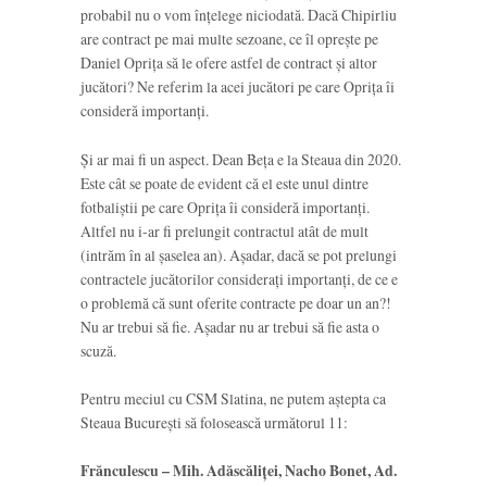
probabil nu o vom înțelege niciodată. Dacă Chipirliu
are contract pe mai multe sezoane, ce îl oprește pe
Daniel Oprița să le ofere astfel de contract și altor
jucători? Ne referim la acei jucători pe care Oprița îi
consideră importanți.
Și ar mai fi un aspect. Dean Beța e la Steaua din 2020.
Este cât se poate de evident că el este unul dintre
fotbaliștii pe care Oprița îi consideră importanți.
Altfel nu i-ar fi prelungit contractul atât de mult
(intrăm în al șaselea an). Așadar, dacă se pot prelungi
contractele jucătorilor considerați importanți, de ce e
o problemă că sunt oferite contracte pe doar un an?!
Nu ar trebui să fie. Așadar nu ar trebui să fie asta o
scuză.
Pentru meciul cu CSM Slatina, ne putem aștepta ca
Steaua București să folosească următorul 11:
Frănculescu – Mih. Adăscăliței, Nacho Bonet, Ad.