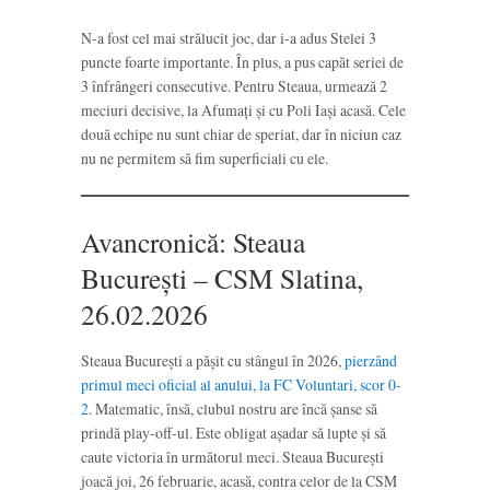
N-a fost cel mai strălucit joc, dar i-a adus Stelei 3
puncte foarte importante. În plus, a pus capăt seriei de
3 înfrângeri consecutive. Pentru Steaua, urmează 2
meciuri decisive, la Afumați și cu Poli Iași acasă. Cele
două echipe nu sunt chiar de speriat, dar în niciun caz
nu ne permitem să fim superficiali cu ele.
Avancronică: Steaua
București – CSM Slatina,
26.02.2026
Steaua București a pășit cu stângul în 2026,
pierzând
primul meci oficial al anului, la FC Voluntari, scor 0-
2
. Matematic, însă, clubul nostru are încă șanse să
prindă play-off-ul. Este obligat așadar să lupte și să
caute victoria în următorul meci. Steaua București
joacă joi, 26 februarie, acasă, contra celor de la CSM