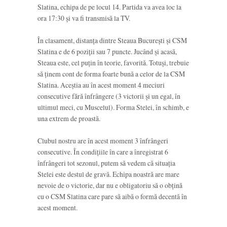
Slatina, echipa de pe locul 14. Partida va avea loc la
ora 17:30 și va fi transmisă la TV.
În clasament, distanța dintre Steaua București și CSM
Slatina e de 6 poziții sau 7 puncte. Jucând și acasă,
Steaua este, cel puțin în teorie, favorită. Totuși, trebuie
să ținem cont de forma foarte bună a celor de la CSM
Slatina. Aceștia au în acest moment 4 meciuri
consecutive fără înfrângere (3 victorii și un egal, în
ultimul meci, cu Muscelul). Forma Stelei, în schimb, e
una extrem de proastă.
Clubul nostru are în acest moment 3 înfrângeri
consecutive. În condițiile în care a înregistrat 6
înfrângeri tot sezonul, putem să vedem că situația
Stelei este destul de gravă. Echipa noastră are mare
nevoie de o victorie, dar nu e obligatoriu să o obțină
cu o CSM Slatina care pare să aibă o formă decentă în
acest moment.