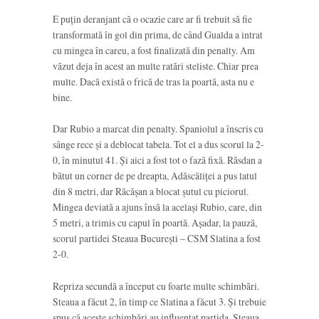
E puțin deranjant că o ocazie care ar fi trebuit să fie
transformată în gol din prima, de când Gualda a intrat
cu mingea în careu, a fost finalizată din penalty. Am
văzut deja în acest an multe ratări steliste. Chiar prea
multe. Dacă există o frică de tras la poartă, asta nu e
bine.
Dar Rubio a marcat din penalty. Spaniolul a înscris cu
sânge rece și a deblocat tabela. Tot el a dus scorul la 2-
0, în minutul 41. Și aici a fost tot o fază fixă. Răsdan a
bătut un corner de pe dreapta, Adăscăliței a pus latul
din 8 metri, dar Răcășan a blocat șutul cu piciorul.
Mingea deviată a ajuns însă la același Rubio, care, din
5 metri, a trimis cu capul în poartă. Așadar, la pauză,
scorul partidei Steaua București – CSM Slatina a fost
2-0.
Repriza secundă a început cu foarte multe schimbări.
Steaua a făcut 2, în timp ce Slatina a făcut 3. Și trebuie
spus că aceste schimbări au influențat partida. Steaua