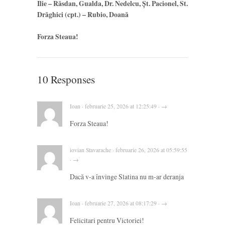
Ilie – Răsdan, Gualda, Dr. Nedelcu, Șt. Pacionel, St.
Drăghici (cpt.) – Rubio, Doană
Forza Steaua!
10 Responses
Ioan · februarie 25, 2026 at 12:25:49 · →
Forza Steaua!
iovian Stavarache · februarie 26, 2026 at 05:59:55
· →
Dacă v-a învinge Slatina nu m-ar deranja
Ioan · februarie 27, 2026 at 08:17:29 · →
Felicitari pentru Victoriei!