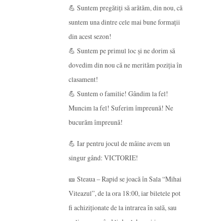
💪 Suntem pregătiți să arătăm, din nou, că
suntem una dintre cele mai bune formații
din acest sezon!
💪 Suntem pe primul loc și ne dorim să
dovedim din nou că ne merităm poziția în
clasament!
💪 Suntem o familie! Gândim la fel!
Muncim la fel! Suferim împreună! Ne
bucurăm împreună!
💪 Iar pentru jocul de mâine avem un
singur gând: VICTORIE!
🎫 Steaua – Rapid se joacă în Sala “Mihai
Viteazul”, de la ora 18:00, iar biletele pot
fi achiziționate de la intrarea în sală, sau