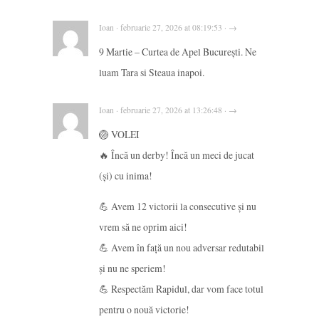
Ioan · februarie 27, 2026 at 08:19:53 · →
9 Martie – Curtea de Apel București. Ne
luam Tara si Steaua inapoi.
Ioan · februarie 27, 2026 at 13:26:48 · →
🏐 VOLEI
🔥 Încă un derby! Încă un meci de jucat
(și) cu inima!
💪 Avem 12 victorii la consecutive și nu
vrem să ne oprim aici!
💪 Avem în față un nou adversar redutabil
și nu ne speriem!
💪 Respectăm Rapidul, dar vom face totul
pentru o nouă victorie!