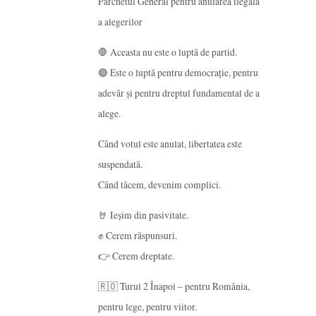
Parchetul General pentru anularea ilegală
a alegerilor
🛑 Aceasta nu este o luptă de partid.
🟢 Este o luptă pentru democrație, pentru
adevăr și pentru dreptul fundamental de a
alege.
Când votul este anulat, libertatea este
suspendată.
Când tăcem, devenim complici.
🤘 Ieșim din pasivitate.
✊ Cerem răspunsuri.
👉 Cerem dreptate.
🇷🇴 Turul 2 Înapoi – pentru România,
pentru lege, pentru viitor.