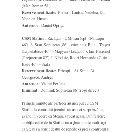
(Mar. Roman 58′)
Rezerve neutilizate:
Pletea – Lanțoș, Nedelea, Dr.
Nedelcu, Huszti
Antrenor:
Daniel Oprița
CSM Slatina:
Răcășan – I. Mitran (cpt.)(M. Lupu
46′), A. Stan, Șoptirean (86′ – eliminat), Buta – Trașcu
(Lăpădătescu 46′) – Magyari (Leață 65′), Em. Pacionel
(Prejmerean 82′), I. Năstăsie, Rodri Hernando (C-tin.
Radu 46′) – Siafa
Rezerve neutilizate:
Pricopi – Al. Sima, Al.
Georgescu, Andreș
Antrenor:
Viorel Ferfelea
Eliminat:
Dominik Șoptirean 86′ (roșu direct)
Primele minute ale partidei au început cu CSM
Slatina la controlul jocului, un aspect surprinzător,
având în vedere că Steaua a jucat acasă. Din fericire,
ambiția celor de la Slatina nu a ținut foarte mult, așa
că Steaua a reușit destul de repede să preia controlul și