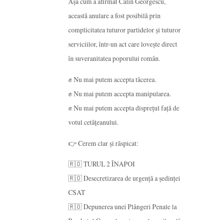
Așa cum a afirmat Călin Georgescu,
această anulare a fost posibilă prin
complicitatea tuturor partidelor și tuturor
serviciilor, într-un act care lovește direct
în suveranitatea poporului român.
✊ Nu mai putem accepta tăcerea.
✊ Nu mai putem accepta manipularea.
✊ Nu mai putem accepta disprețul față de
votul cetățeanului.
👉 Cerem clar și răspicat:
🇷🇴 TURUL 2 ÎNAPOI
🇷🇴 Desecretizarea de urgență a ședinței
CSAT
🇷🇴 Depunerea unei Plângeri Penale la