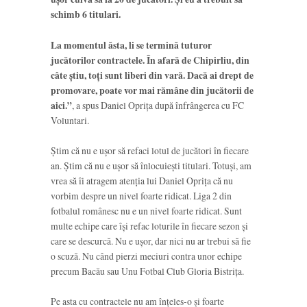
schimb 6 titulari.
La momentul ăsta, li se termină tuturor
jucătorilor contractele. În afară de Chipirliu, din
câte știu, toți sunt liberi din vară. Dacă ai drept de
promovare, poate vor mai rămâne din jucătorii de
aici.”
, a spus Daniel Oprița după înfrângerea cu FC
Voluntari.
Știm că nu e ușor să refaci lotul de jucători în fiecare
an. Știm că nu e ușor să înlocuiești titulari. Totuși, am
vrea să îi atragem atenția lui Daniel Oprița că nu
vorbim despre un nivel foarte ridicat. Liga 2 din
fotbalul românesc nu e un nivel foarte ridicat. Sunt
multe echipe care își refac loturile în fiecare sezon și
care se descurcă. Nu e ușor, dar nici nu ar trebui să fie
o scuză. Nu când pierzi meciuri contra unor echipe
precum Bacău sau Unu Fotbal Club Gloria Bistrița.
Pe asta cu contractele nu am înțeles-o și foarte