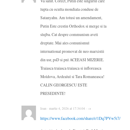
Va salut. Corect, Putin este singurul care
lupta cu oculta mondiala conduse de
Satanyahu. Am totusi un amendament,
Putin Este crestin Orthodox si merge si la
slujba. Cat despre communism aveti
dreptate. Mai ales comunismul
international promovat de neo marxistii
din usr, psD si pnl ACEEASI MIZERIE.
Traiasca traiasca traiasca si infloreasca
Moldova, Ardealul si Tara Romaneasca!
CALIN GEORGESCU ESTE
PRESEDINTE!
Ioan · martie 4, 2026 at 17:34:04 · →
https://www.facebook.com/share/r/1Dq7PVw5i7/