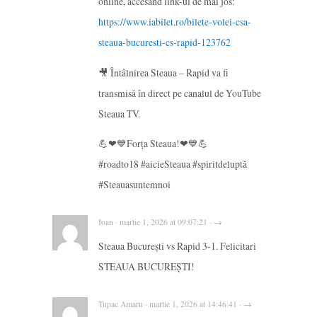
online, accesând link-ul de mai jos:
https://www.iabilet.ro/bilete-volei-csa-
steaua-bucuresti-cs-rapid-123762
🎥 Întâlnirea Steaua – Rapid va fi
transmisă în direct pe canalul de YouTube
Steaua TV.
💪❤💙Forța Steaua!❤💙💪
#roadto18 #aicieSteaua #spiritdeluptă
#Steauasuntemnoi
Ioan · martie 1, 2026 at 09:07:21 · →
Steaua București vs Rapid 3-1. Felicitari
STEAUA BUCUREȘTI!
Tupac Amaru · martie 1, 2026 at 14:46:41 · →