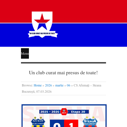
STEAUA
Menu
LIBERĂ
Un club curat mai presus de toate!
Browse:
Home
»
2026
»
martie
»
06
»
CS Afumați – Steaua
București, 07.03.2026