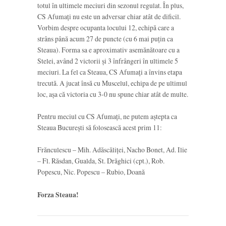
totul în ultimele meciuri din sezonul regulat. În plus,
CS Afumați nu este un adversar chiar atât de dificil.
Vorbim despre ocupanta locului 12, echipă care a
strâns până acum 27 de puncte (cu 6 mai puțin ca
Steaua). Forma sa e aproximativ asemănătoare cu a
Stelei, având 2 victorii și 3 înfrângeri în ultimele 5
meciuri. La fel ca Steaua, CS Afumați a învins etapa
trecută. A jucat însă cu Muscelul, echipa de pe ultimul
loc, așa că victoria cu 3-0 nu spune chiar atât de multe.
Pentru meciul cu CS Afumați, ne putem aștepta ca
Steaua București să folosească acest prim 11:
Frănculescu – Mih. Adăscăliței, Nacho Bonet, Ad. Ilie
– Fl. Răsdan, Gualda, St. Drăghici (cpt.), Rob.
Popescu, Nic. Popescu – Rubio, Doană
Forza Steaua!