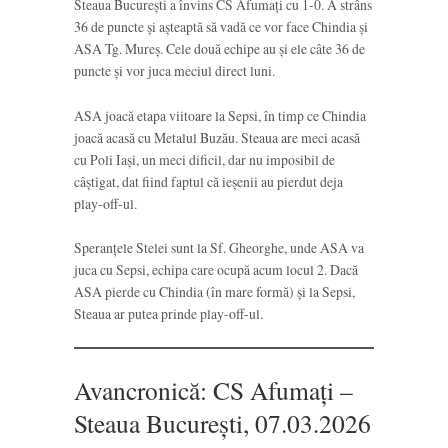
Steaua București a învins CS Afumați cu 1-0. A strâns
36 de puncte și așteaptă să vadă ce vor face Chindia și
ASA Tg. Mureș. Cele două echipe au și ele câte 36 de
puncte și vor juca meciul direct luni.
ASA joacă etapa viitoare la Sepsi, în timp ce Chindia
joacă acasă cu Metalul Buzău. Steaua are meci acasă
cu Poli Iași, un meci dificil, dar nu imposibil de
câștigat, dat fiind faptul că ieșenii au pierdut deja
play-off-ul.
Speranțele Stelei sunt la Sf. Gheorghe, unde ASA va
juca cu Sepsi, echipa care ocupă acum locul 2. Dacă
ASA pierde cu Chindia (în mare formă) și la Sepsi,
Steaua ar putea prinde play-off-ul.
Avancronică: CS Afumați –
Steaua București, 07.03.2026