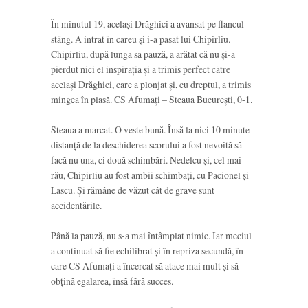
În minutul 19, același Drăghici a avansat pe flancul
stâng. A intrat în careu și i-a pasat lui Chipirliu.
Chipirliu, după lunga sa pauză, a arătat că nu și-a
pierdut nici el inspirația și a trimis perfect către
același Drăghici, care a plonjat și, cu dreptul, a trimis
mingea în plasă. CS Afumați – Steaua București, 0-1.
Steaua a marcat. O veste bună. Însă la nici 10 minute
distanță de la deschiderea scorului a fost nevoită să
facă nu una, ci două schimbări. Nedelcu și, cel mai
rău, Chipirliu au fost ambii schimbați, cu Pacionel și
Lascu. Și rămâne de văzut cât de grave sunt
accidentările.
Până la pauză, nu s-a mai întâmplat nimic. Iar meciul
a continuat să fie echilibrat și în repriza secundă, în
care CS Afumați a încercat să atace mai mult și să
obțină egalarea, însă fără succes.