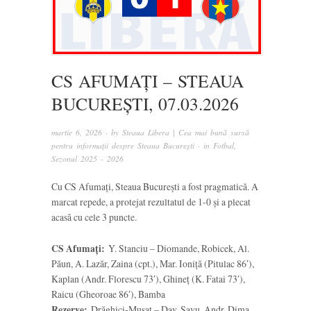
CS AFUMAȚI – STEAUA
BUCUREȘTI, 07.03.2026
martie 6, 2026
· by
Steaua Libera | Cea mai bună sursă
pentru informații despre Steaua București
· in
Fotbal
,
Sezonul 2025 - 2026
Cu CS Afumați, Steaua București a fost pragmatică. A
marcat repede, a protejat rezultatul de 1-0 și a plecat
acasă cu cele 3 puncte.
CS Afumați:
Y. Stanciu – Diomande, Robicek, Al.
Păun, A. Lazăr, Zaina (cpt.), Mar. Ioniță (Pitulac 86′),
Kaplan (Andr. Florescu 73′), Ghineț (K. Fatai 73′),
Raicu (Gheoroae 86′), Bamba
Rezerve:
Drăghici-Mușat – Dav. Savu, Andr. Dima,