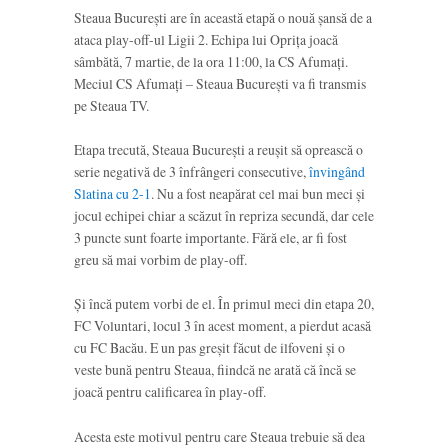
Steaua București are în această etapă o nouă șansă de a
ataca play-off-ul Ligii 2. Echipa lui Oprița joacă
sâmbătă, 7 martie, de la ora 11:00, la CS Afumați.
Meciul CS Afumați – Steaua București va fi transmis
pe Steaua TV.
Etapa trecută, Steaua București a reușit să oprească o
serie negativă de 3 înfrângeri consecutive,
învingând
Slatina cu 2-1
. Nu a fost neapărat cel mai bun meci și
jocul echipei chiar a scăzut în repriza secundă, dar cele
3 puncte sunt foarte importante. Fără ele, ar fi fost
greu să mai vorbim de play-off.
Și încă putem vorbi de el. În primul meci din etapa 20,
FC Voluntari, locul 3 în acest moment, a pierdut acasă
cu FC Bacău. E un pas greșit făcut de ilfoveni și o
veste bună pentru Steaua, fiindcă ne arată că încă se
joacă pentru calificarea în play-off.
Acesta este motivul pentru care Steaua trebuie să dea