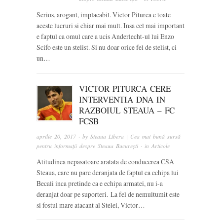
Serios, arogant, implacabil. Victor Piturca e toate
aceste lucruri si chiar mai mult. Insa cel mai important
e faptul ca omul care a ucis Anderlecht-ul lui Enzo
Scifo este un stelist. Si nu doar orice fel de stelist, ci
un…
VICTOR PITURCA CERE
INTERVENTIA DNA IN
RAZBOIUL STEAUA – FC
FCSB
aprilie 20, 2017
· by
Steaua Libera | Cea mai bună sursă
pentru informații despre Steaua București
· in
Articole
Atitudinea nepasatoare aratata de conducerea CSA
Steaua, care nu pare deranjata de faptul ca echipa lui
Becali inca pretinde ca e echipa armatei, nu i-a
deranjat doar pe suporteri. La fel de nemultumit este
si fostul mare atacant al Stelei, Victor…