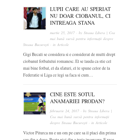
LUPII CARE AU SPERIAT
NU DOAR CIOBANUL, CI
INTREAGA STANA
martie 25, 2017
· by
Steaua Libera | Cea
mai bună sursă pentru informații despre
Steaua București
· in
Articole
Gigi Becali se considera si e considerat de multi drept
ciobanul fotbalului romanesc. El se lauda ca stie cel
mai bine fotbal, el da sfaturi, el le spune celor de la
Federatie si Liga ce legi sa faca si cum…
CINE ESTE SOTUL
ANAMARIEI PRODAN?
februarie 24, 2017
· by
Steaua Libera |
Cea mai bună sursă pentru informații
despre Steaua București
· in
Articole
Victor Piturca nu e un om pe care sa il placi din prima
sau din a doua. Poate nici din a treia incercare. E rece,