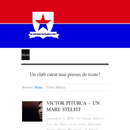
STEAUA
Menu
LIBERĂ
Un club curat mai presus de toate!
Browse:
Home
»
Victor Piturca
VICTOR PITURCA – UN
MARE STELIST
septembrie 3, 2018
· by
Steaua Libera |
Cea mai bună sursă pentru informații
despre Steaua București
· in
Istorie