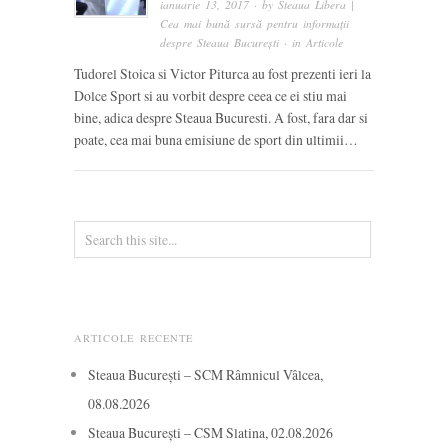
ianuarie 13, 2017
· by
Steaua Libera |
Cea mai bună sursă pentru informații
despre Steaua București
· in
Articole
Tudorel Stoica si Victor Piturca au fost prezenti ieri la
Dolce Sport si au vorbit despre ceea ce ei stiu mai
bine, adica despre Steaua Bucuresti. A fost, fara dar si
poate, cea mai buna emisiune de sport din ultimii…
ARTICOLE RECENTE
Steaua București – SCM Râmnicul Vâlcea,
08.08.2026
Steaua București – CSM Slatina, 02.08.2026