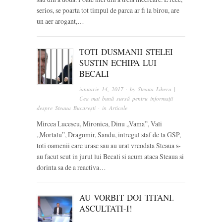
serios, se poarta tot timpul de parca ar fi la birou, are
un aer arogant,…
TOTI DUSMANII STELEI
SUSTIN ECHIPA LUI
BECALI
ianuarie 14, 2017
· by
Steaua Libera |
Cea mai bună sursă pentru informații
despre Steaua București
· in
Articole
Mircea Lucescu, Mironica, Dinu „Vama”, Vali
„Mortalu”, Dragomir, Sandu, intregul staf de la GSP,
toti oamenii care urasc sau au urat vreodata Steaua s-
au facut scut in jurul lui Becali si acum ataca Steaua si
dorinta sa de a reactiva…
AU VORBIT DOI TITANI.
ASCULTATI-I!