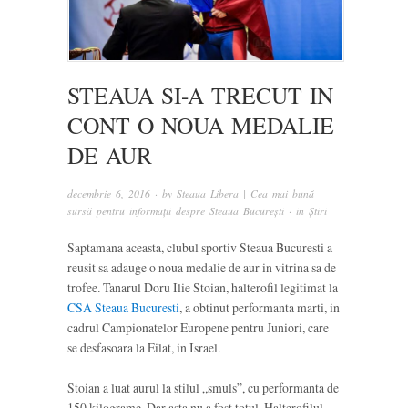
STEAUA SI-A TRECUT IN
CONT O NOUA MEDALIE
DE AUR
decembrie 6, 2016
· by
Steaua Libera | Cea mai bună
sursă pentru informații despre Steaua București
· in
Știri
Saptamana aceasta, clubul sportiv Steaua Bucuresti a
reusit sa adauge o noua medalie de aur in vitrina sa de
trofee. Tanarul Doru Ilie Stoian, halterofil legitimat la
CSA Steaua Bucuresti
, a obtinut performanta marti, in
cadrul Campionatelor Europene pentru Juniori, care
se desfasoara la Eilat, in Israel.
Stoian a luat aurul la stilul „smuls”, cu performanta de
150 kilograme. Dar asta nu a fost totul. Halterofilul