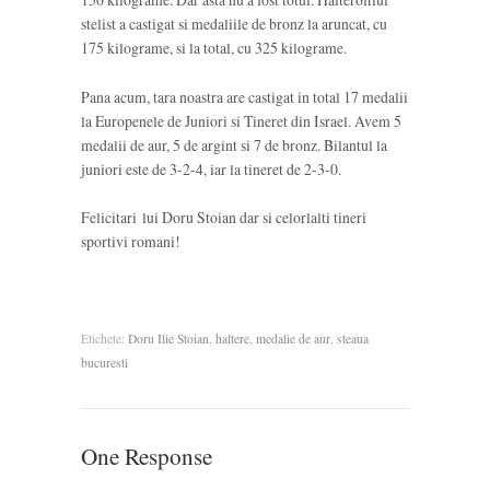
stelist a castigat si medaliile de bronz la aruncat, cu
175 kilograme, si la total, cu 325 kilograme.
Pana acum, tara noastra are castigat in total 17 medalii
la Europenele de Juniori si Tineret din Israel. Avem 5
medalii de aur, 5 de argint si 7 de bronz. Bilantul la
juniori este de 3-2-4, iar la tineret de 2-3-0.
Felicitari lui Doru Stoian dar si celorlalti tineri
sportivi romani!
Etichete:
Doru Ilie Stoian
,
haltere
,
medalie de aur
,
steaua
bucuresti
One Response