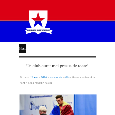
STEAUA
Menu
LIBERĂ
Un club curat mai presus de toate!
Browse:
Home
»
2016
»
decembrie
»
06
»
Steaua si-a trecut in
cont o noua medalie de aur