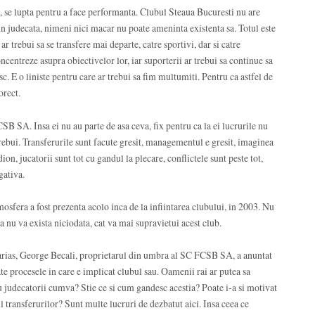
, se lupta pentru a face performanta. Clubul Steaua Bucuresti nu are
in judecata, nimeni nici macar nu poate ameninta existenta sa. Totul este
r trebui sa se transfere mai departe, catre sportivi, dar si catre
oncentreze asupra obiectivelor lor, iar suporterii ar trebui sa continue sa
sc. E o liniste pentru care ar trebui sa fim multumiti. Pentru ca astfel de
orect.
FCSB SA. Insa ei nu au parte de asa ceva, fix pentru ca la ei lucrurile nu
bui. Transferurile sunt facute gresit, managementul e gresit, imaginea
ion, jucatorii sunt tot cu gandul la plecare, conflictele sunt peste tot,
gativa.
tmosfera a fost prezenta acolo inca de la infiintarea clubului, in 2003. Nu
ca nu va exista niciodata, cat va mai supravietui acest club.
scarias, George Becali, proprietarul din umbra al SC FCSB SA, a anuntat
oate procesele in care e implicat clubul sau. Oamenii rai ar putea sa
cu judecatorii cumva? Stie ce si cum gandesc acestia? Poate i-a si motivat
ul transferurilor? Sunt multe lucruri de dezbatut aici. Insa ceea ce