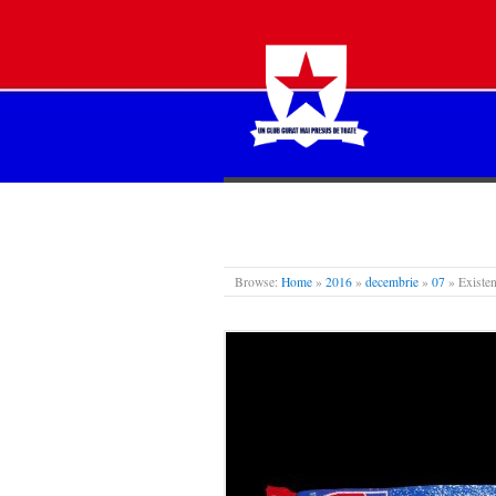
STEAUA LIBERĂ
Browse:
Home
»
2016
»
decembrie
»
07
»
Existen