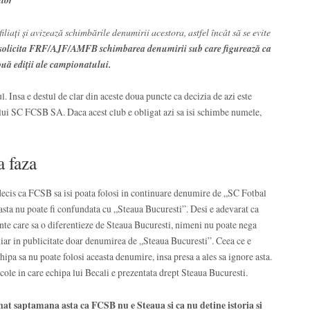
iaţi şi avizează schimbările denumirii acestora, astfel încât să se evite
 solicita FRF/AJF/AMFB schimbarea denumirii sub care figurează ca
ouă ediţii ale campionatului.
l. Insa e destul de clar din aceste doua puncte ca decizia de azi este
lui SC FCSB SA. Daca acest club e obligat azi sa isi schimbe numele,
a faza
 decis ca FCSB sa isi poata folosi in continuare denumire de „SC Fotbal
ta nu poate fi confundata cu „Steaua Bucuresti”. Desi e adevarat ca
e care sa o diferentieze de Steaua Bucuresti, nimeni nu poate nega
hiar in publicitate doar denumirea de „Steaua Bucuresti”. Ceea ce e
chipa sa nu poate folosi aceasta denumire, insa presa a ales sa ignore asta.
ole in care echipa lui Becali e prezentata drept Steaua Bucuresti.
at saptamana asta ca FCSB nu e Steaua si ca nu detine istoria si