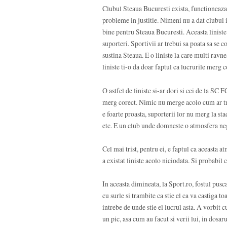
Clubul Steaua Bucuresti exista, functioneaza
probleme in justitie. Nimeni nu a dat clubul 
bine pentru Steaua Bucuresti. Aceasta liniste a
suporteri. Sportivii ar trebui sa poata sa se c
sustina Steaua. E o liniste la care multi ravne
liniste ti-o da doar faptul ca lucrurile merg c
O astfel de liniste si-ar dori si cei de la SC 
merg corect. Nimic nu merge acolo cum ar tre
e foarte proasta, suporterii lor nu merg la stad
etc. E un club unde domneste o atmosfera ne
Cel mai trist, pentru ei, e faptul ca aceasta a
a existat liniste acolo niciodata. Si probabil 
In aceasta dimineata, la Sport.ro, fostul pu
cu surle si trambite ca stie el ca va castiga t
intrebe de unde stie el lucrul asta. A vorbit 
un pic, asa cum au facut si verii lui, in dosar