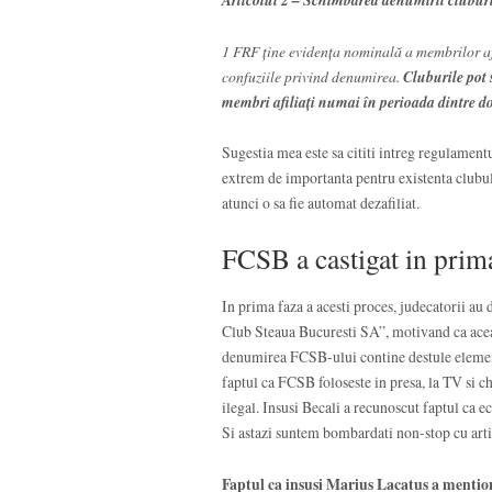
1 FRF ţine evidenţa nominală a membrilor afil
confuziile privind denumirea.
Cluburile pot
membri afiliaţi numai în perioada dintre d
Sugestia mea este sa cititi intreg regulamentu
extrem de importanta pentru existenta clubu
atunci o sa fie automat dezafiliat.
FCSB a castigat in prim
In prima faza a acesti proces, judecatorii au
Club Steaua Bucuresti SA”, motivand ca aceas
denumirea FCSB-ului contine destule element
faptul ca FCSB foloseste in presa, la TV si c
ilegal. Insusi Becali a recunoscut faptul ca e
Si astazi suntem bombardati non-stop cu artic
Faptul ca insusi Marius Lacatus a mention