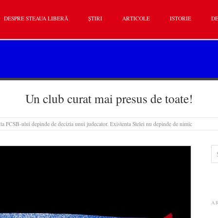
DESPRE STEAUA LIBERĂ
ȘTIRI
ARTICOLE
ISTORIE
DE
Un club curat mai presus de toate!
ta FCSB-ului depinde de decizia unui judecator. Existenta Stelei nu depinde de nimic
A