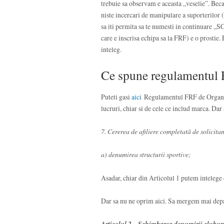
trebuie sa observam e aceasta „veselie”. Becal
niste incercari de manipulare a suporterilor (
sa iti permita sa te numesti in continuare „
care e inscrisa echipa sa la FRF) e o prostie.
inteleg.
Ce spune regulamentul
Puteti gasi
aici
Regulamentul FRF de Organizar
lucruri, chiar si de cele ce includ marca. Da
7. Cererea de afiliere completată de solicita
a) denumirea structurii sportive;
Asadar, chiar din Articolul 1 putem inteleg
Dar sa nu ne oprim aici. Sa mergem mai depar
Articolul 2 – Schimbarea denumirii clubur