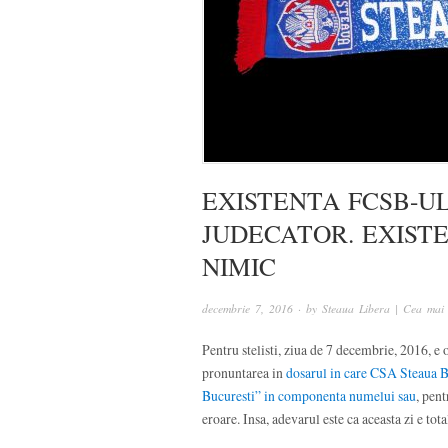
EXISTENTA FCSB-UL
JUDECATOR. EXISTE
NIMIC
decembrie 7, 2016
· by
Steaua Libera | Cea mai 
Pentru stelisti, ziua de 7 decembrie, 2016, e o
pronuntarea in
dosarul in care CSA Steaua B
Bucuresti” in componenta numelui sau
, pent
eroare. Insa, adevarul este ca aceasta zi e tot