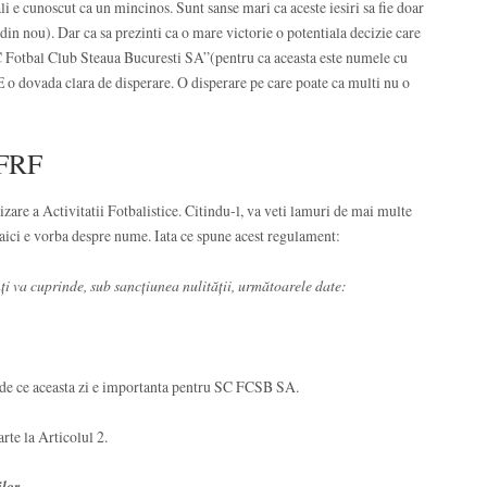
i e cunoscut ca un mincinos. Sunt sanse mari ca aceste iesiri sa fie doar
din nou). Dar ca sa prezinti ca o mare victorie o potentiala decizie care
SC Fotbal Club Steaua Bucuresti SA”(pentru ca aceasta este numele cu
 E o dovada clara de disperare. O disperare pe care poate ca multi nu o
 FRF
e a Activitatii Fotbalistice. Citindu-l, va veti lamuri de mai multe
r aici e vorba despre nume. Iata ce spune acest regulament:
nţi va cuprinde, sub sancţiunea nulităţii, următoarele date:
e de ce aceasta zi e importanta pentru SC FCSB SA.
te la Articolul 2.
ilor