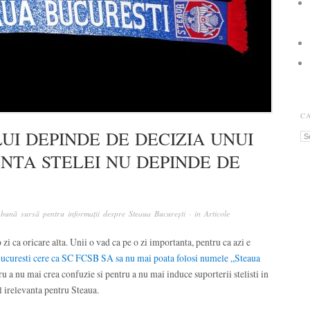
C
UI DEPINDE DE DECIZIA UNUI
Ca
NTA STELEI NU DEPINDE DE
bună sursă pentru informații despre Steaua București
· in
Articole
 zi ca oricare alta. Unii o vad ca pe o zi importanta, pentru ca azi e
ucuresti cere ca SC FCSB SA sa nu mai poata folosi numele „Steaua
ru a nu mai crea confuzie si pentru a nu mai induce suporterii stelisti in
al irelevanta pentru Steaua.