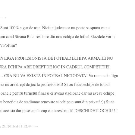
3 · →
Sunt 100% sigur de asta. Niciun judecator nu poate sa spuna ca nu
acum cand Steaua Bucuresti are din nou echipa de fotbal. Gazdele vor fi
?? Poftim?
IN LIGA PROFESIONISTA DE FOTBAL! ECHIPA ARMATEI NU
URA ECHIPA ARE DREPT DE JOC IN CADRUL COMPETITIEI
CSA NU VA EXISTA IN FOTBAL NICIODATA! Va ramane in liga
ea nu are drept de joc la profesionisti! Si-au facut echipe de fotbal
dioanele pentru turnelul final si ei aveau stadioane dar nu aveau echipe
au beneficia de stadioane renovate si echipele sunt din privat! :)) Sunt
erea aceasta dar puse cap la cap cantaresc mult! DESCHIDETI OCHII! ! !
ie 21, 2016 at 11:52:44 · →