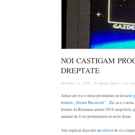
NOI CASTIGAM PRO
DREPTATE
decembrie 21, 2016
· by
Steaua Libera | Cea mai
Astazi are loc o noua pronuntare in
dosarul 
numele „Steaua Bucuresti”
. Zic ca e o noua
finalul. In Romania anului 2016 surprizele, p
amanat de 4 ori pronuntarea in acest dosar.
Am explicat deja intr-un
articol
de ce e impo