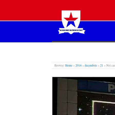
STEAUA LIBERĂ
Browse:
Home
»
2016
»
decembrie
»
21
»
Noi cas