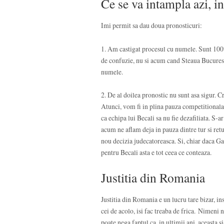
Ce se va intampla azi, i
Imi permit sa dau doua pronosticuri:
1. Am castigat procesul cu numele. Sunt 100%
de confuzie, nu si acum cand Steaua Bucuresti
numele.
2. De al doilea pronostic nu sunt asa sigur.
Atunci, vom fi in plina pauza competitionala
ca echipa lui Becali sa nu fie dezafiliata. S-a
acum ne aflam deja in pauza dintre tur si ret
nou decizia judecatoreasca. Si, chiar daca Ga
pentru Becali asta e tot ceea ce conteaza.
Justitia din Romania
Justitia din Romania e un lucru tare bizar, i
cei de acolo, isi fac treaba de frica. Nimeni
poate nega faptul ca, in ultimii ani, aceasta s