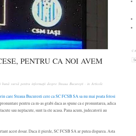
C
CESE, PENTRU CA NOI AVEM
Ca
 bună sursă pentru informații despre Steaua București
· in
Articole
prin care Steaua Bucuresti cere ca SC FCSB SA sa nu mai poata folosi
 pronuntare pentru ca m-as grabi daca as spune ca e pronuntarea, adica
lacute sau neplacute, sunt la ele acasa. Pana acum, judecatorii au
rtant acest dosar. Daca il pierde, SC FCSB SA ar putea disparea. Asta