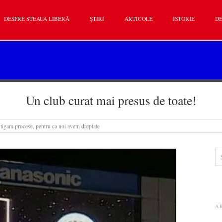
DESPRE STEAUA LIBERĂ
ȘTIRI
ARTICOLE
ISTORIE
DE
Un club curat mai presus de toate!
tigam procese, pentru ca noi avem dreptate
A