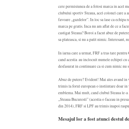
cere permisiunea de a folosi marca in acel me
clubului sportiv Steaua, acel colonel care a a
favoare „gazdelor”. In loc sa lase ca echipa r
marca pe gratis. Inca nu am aflat de ce a facu
castigat Steaua? Boroi a facut abuz de putere,
sa plateasca, si nu a patit nimic. Interesant, n
In iarna care a urmat, FRF a tras tare pentru
cand acestia au inclocuit numele echipei cu c
desfasurat in continuare ca si cum nimic nu s
Abuz de putere? Evident! Mai ales avand in 
trimis la forul european o instiintare doar in
emblema. Mai mult, cand clubul Steaua le-a s
„Steaua Bucuresti” (acestia o faceau in presa,
din 2014), FRF si LPF au trimis inapoi raspun
Mesajul lor a fost atunci destul d