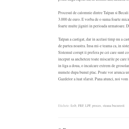
Procesul de calomnie dintre Talpan si Becali a 
3.000 de euro. E vorba de o suma foarte mica,
foarte multe jigniri in perioada urmatoare. Da
Talpan a castigat, dar in acelasi timp nu a ca
de partea noastra. Insa mi-e teama ca, in sis
Sistemul corupt ii prefera pe cei care sunt cor
inceput sa ancheteze toate miscarile pe care l
in liga a doua, o incalcare extrem de grosola
numele dupa bunul plac. Poate vor arunca un o
Gazdelor a luat sfarsit. Pana atunci, noi vom
Etichete:
fcsb
,
FRF
,
LPF
,
proces
,
steaua bucuresti