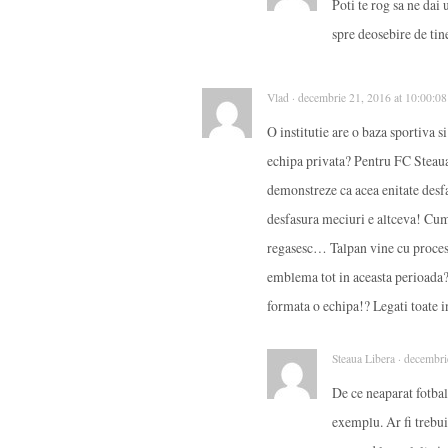
Poti te rog sa ne dai 
spre deosebire de tin
Vlad · decembrie 21, 2016 at 10:00:0
O institutie are o baza sportiva 
echipa privata? Pentru FC Stea
demonstreze ca acea enitate desfa
desfasura meciuri e altceva! Cu
regasesc… Talpan vine cu proces
emblema tot in aceasta perioada? s
formata o echipa!? Legati toate i
Steaua Libera · decembr
De ce neaparat fotbal
exemplu. Ar fi trebuit 