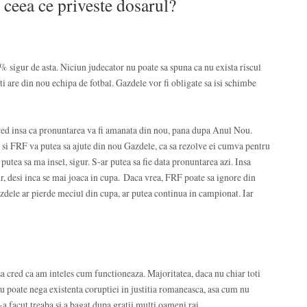
n ceea ce priveste dosarul?
 sigur de asta. Niciun judecator nu poate sa spuna ca nu exista riscul
 are din nou echipa de fotbal. Gazdele vor fi obligate sa isi schimbe
 Cred insa ca pronuntarea va fi amanata din nou, pana dupa Anul Nou.
 si FRF va putea sa ajute din nou Gazdele, ca sa rezolve ei cumva pentru
r putea sa ma insel, sigur. S-ar putea sa fie data pronuntarea azi. Insa
ur, desi inca se mai joaca in cupa. Daca vrea, FRF poate sa ignore din
zdele ar pierde meciul din cupa, ar putea continua in campionat. Iar
nsa cred ca am inteles cum functioneaza. Majoritatea, daca nu chiar toti
 nu poate nega existenta coruptiei in justitia romaneasca, asa cum nu
i-a facut treaba si a bagat dupa gratii multi oameni rai.