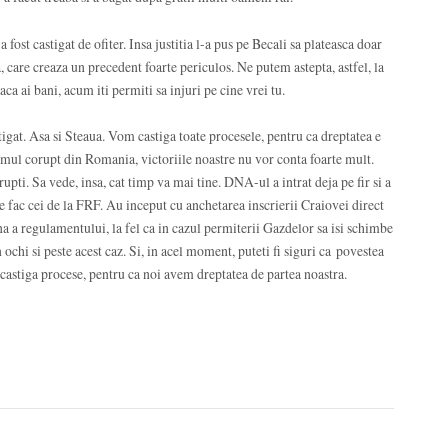
fost castigat de ofiter. Insa justitia l-a pus pe Becali sa plateasca doar
 care creaza un precedent foarte periculos. Ne putem astepta, astfel, la
ca ai bani, acum iti permiti sa injuri pe cine vrei tu.
stigat. Asa si Steaua. Vom castiga toate procesele, pentru ca dreptatea e
temul corupt din Romania, victoriile noastre nu vor conta foarte mult.
upti. Sa vede, insa, cat timp va mai tine. DNA-ul a intrat deja pe fir si a
e fac cei de la FRF. Au inceput cu anchetarea inscrierii Craiovei direct
na a regulamentului, la fel ca in cazul permiterii Gazdelor sa isi schimbe
chi si peste acest caz. Si, in acel moment, puteti fi siguri ca povestea
 castiga procese, pentru ca noi avem dreptatea de partea noastra.