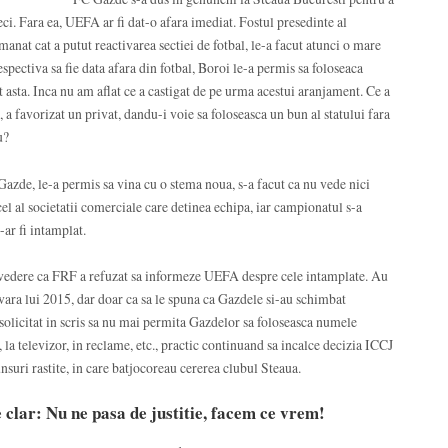
ci. Fara ea, UEFA ar fi dat-o afara imediat. Fostul presedinte al
manat cat a putut reactivarea sectiei de fotbal, le-a facut atunci o mare
espectiva sa fie data afara din fotbal, Boroi le-a permis sa foloseaca
t asta. Inca nu am aflat ce a castigat de pe urma acestui aranjament. Ce a
 a favorizat un privat, dandu-i voie sa foloseasca un bun al statului fara
u?
 Gazde, le-a permis sa vina cu o stema noua, s-a facut ca nu vede nici
el al societatii comerciale care detinea echipa, iar campionatul s-a
-ar fi intamplat.
vedere ca FRF a refuzat sa informeze UEFA despre cele intamplate. Au
 vara lui 2015, dar doar ca sa le spuna ca Gazdele si-au schimbat
olicitat in scris sa nu mai permita Gazdelor sa foloseasca numele
 la televizor, in reclame, etc., practic continuand sa incalce decizia ICCJ
suri rastite, in care batjocoreau cererea clubul Steaua.
e clar: Nu ne pasa de justitie, facem ce vrem!