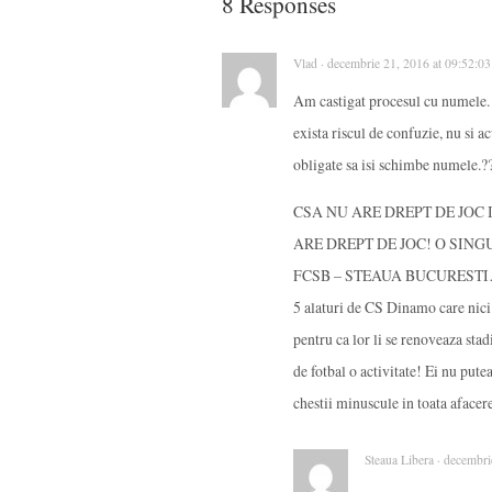
8 Responses
Vlad · decembrie 21, 2016 at 09:52:0
Am castigat procesul cu numele. 
exista riscul de confuzie, nu si 
obligate sa isi schimbe numele.?
CSA NU ARE DREPT DE JOC 
ARE DREPT DE JOC! O SING
FCSB – STEAUA BUCURESTI… 
5 alaturi de CS Dinamo care nici 
pentru ca lor li se renoveaza sta
de fotbal o activitate! Ei nu pute
chestii minuscule in toata afac
Steaua Libera · decembr