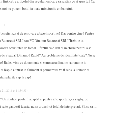
un link catre articolul din regulament care sa sustina ce ai spus tu? Ca,
e, noi nu punem botul la toate minciunile ciobanului.
8 · →
si beneficiaza si de renovare a bazei sportive! Dar pentru cine? Pentru
ua Bucuresti SRL? sau FC Dinamo Bucuresti SRL? Trebuie sa
soara activitatea de fotbal…faptul ca o dau ei in chirie pentru a se
m de Steaua? Dinamo? Rapid? Au probleme de identitate toate? Nu se
e! Badea vine cu documente si somneaza dinamo sa renunte la
i Rapid a intrat in faliment si palmaresul va fi scos la licitatie si
ntamplarile cap la cap!
ie 21, 2016 at 11:54:35 · →
? Un stadion poate fi adaptat si pentru alte sporturi, ca rugby, de
sa te gandesti la asta, nu sa arunci tot felul de interpretari. Si, ca sa iti