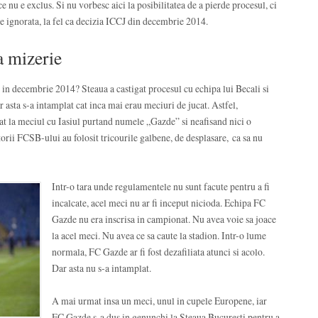
 nu e exclus. Si nu vorbesc aici la posibilitatea de a pierde procesul, ci
fie ignorata, la fel ca decizia ICCJ din decembrie 2014.
a mizerie
 in decembrie 2014? Steaua a castigat procesul cu echipa lui Becali si
r asta s-a intamplat cat inca mai erau meciuri de jucat. Astfel,
t la meciul cu Iasiul purtand numele „Gazde” si neafisand nici o
orii FCSB-ului au folosit tricourile galbene, de desplasare, ca sa nu
Intr-o tara unde regulamentele nu sunt facute pentru a fi
incalcate, acel meci nu ar fi inceput nicioda. Echipa FC
Gazde nu era inscrisa in campionat. Nu avea voie sa joace
la acel meci. Nu avea ce sa caute la stadion. Intr-o lume
normala, FC Gazde ar fi fost dezafiliata atunci si acolo.
Dar asta nu s-a intamplat.
A mai urmat insa un meci, unul in cupele Europene, iar
FC Gazde s-a dus in genunchi la Steaua Bucuresti pentru a