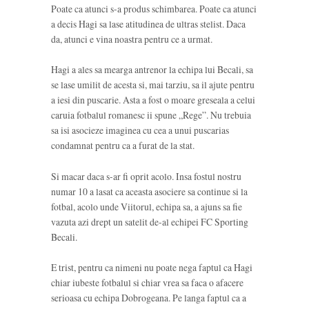
Poate ca atunci s-a produs schimbarea. Poate ca atunci
a decis Hagi sa lase atitudinea de ultras stelist. Daca
da, atunci e vina noastra pentru ce a urmat.
Hagi a ales sa mearga antrenor la echipa lui Becali, sa
se lase umilit de acesta si, mai tarziu, sa il ajute pentru
a iesi din puscarie. Asta a fost o moare greseala a celui
caruia fotbalul romanesc ii spune „Rege”. Nu trebuia
sa isi asocieze imaginea cu cea a unui puscarias
condamnat pentru ca a furat de la stat.
Si macar daca s-ar fi oprit acolo. Insa fostul nostru
numar 10 a lasat ca aceasta asociere sa continue si la
fotbal, acolo unde Viitorul, echipa sa, a ajuns sa fie
vazuta azi drept un satelit de-al echipei FC Sporting
Becali.
E trist, pentru ca nimeni nu poate nega faptul ca Hagi
chiar iubeste fotbalul si chiar vrea sa faca o afacere
serioasa cu echipa Dobrogeana. Pe langa faptul ca a