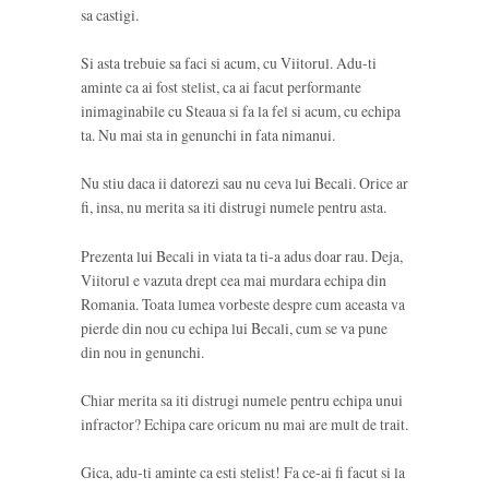
sa castigi.
Si asta trebuie sa faci si acum, cu Viitorul. Adu-ti
aminte ca ai fost stelist, ca ai facut performante
inimaginabile cu Steaua si fa la fel si acum, cu echipa
ta. Nu mai sta in genunchi in fata nimanui.
Nu stiu daca ii datorezi sau nu ceva lui Becali. Orice ar
fi, insa, nu merita sa iti distrugi numele pentru asta.
Prezenta lui Becali in viata ta ti-a adus doar rau. Deja,
Viitorul e vazuta drept cea mai murdara echipa din
Romania. Toata lumea vorbeste despre cum aceasta va
pierde din nou cu echipa lui Becali, cum se va pune
din nou in genunchi.
Chiar merita sa iti distrugi numele pentru echipa unui
infractor? Echipa care oricum nu mai are mult de trait.
Gica, adu-ti aminte ca esti stelist! Fa ce-ai fi facut si la