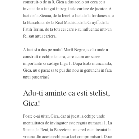
construit-o de la 0, Gica a dus acolo tot ceea ce a
invatat de-a lungul intregii sale cariere de jucator. A
luat de la Steaua, de la Ienei, a luat de la Iordanescu, a
la Barcelona, de la Real Madrid, de la Cruyff, de la
Fatih Terim, de la toti cei care i-au influentat intr-un
fel sau altul cariera.
A luat si a dus pe malul Marii Negre, acolo unde a
construit o echipa tanara, care acum are sanse
importante sa castige Liga 1. Dupa toata munca asta,
Gica, nu e pacat sa te pui din nou in genunchi in fata
unui puscarias?
Adu-ti aminte ca esti stelist,
Gica!
Poate c-ai uitat, Gica, dar ai jucat la echipe unde
mentalitatea de invingator este regula numarul 1. La
Steaua, la Real, la Barcelona, nu cred ca ai invatat la
vreuna din aceste echipe sa faci compromisuri. Doar