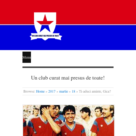
STEAUA
Menu
LIBERĂ
Un club curat mai presus de toate!
Browse:
Home
»
2017
»
martie
»
18
»
Ti-aduci aminte, Gica?