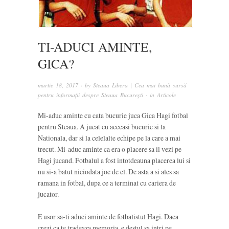
TI-ADUCI AMINTE,
GICA?
martie 18, 2017
· by
Steaua Libera | Cea mai bună sursă
pentru informații despre Steaua București
· in
Articole
Mi-aduc aminte cu cata bucurie juca Gica Hagi fotbal
pentru Steaua. A jucat cu aceeasi bucurie si la
Nationala, dar si la celelalte echipe pe la care a mai
trecut. Mi-aduc aminte ca era o placere sa il vezi pe
Hagi jucand. Fotbalul a fost intotdeauna placerea lui si
nu si-a batut niciodata joc de el. De asta a si ales sa
ramana in fotbal, dupa ce a terminat cu cariera de
jucator.
E usor sa-ti aduci aminte de fotbalistul Hagi. Daca
crezi ca te tradeaza memoria, e destul sa intri pe