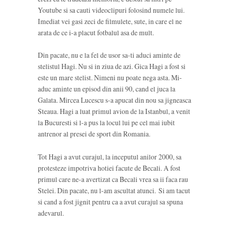
Youtube si sa cauti videoclipuri folosind numele lui.
Imediat vei gasi zeci de filmulete, sute, in care el ne
arata de ce i-a placut fotbalul asa de mult.
Din pacate, nu e la fel de usor sa-ti aduci aminte de
stelistul Hagi. Nu si in ziua de azi. Gica Hagi a fost si
este un mare stelist. Nimeni nu poate nega asta. Mi-
aduc aminte un episod din anii 90, cand el juca la
Galata. Mircea Lucescu s-a apucat din nou sa jigneasca
Steaua. Hagi a luat primul avion de la Istanbul, a venit
la Bucuresti si l-a pus la locul lui pe cel mai iubit
antrenor al presei de sport din Romania.
Tot Hagi a avut curajul, la inceputul anilor 2000, sa
protesteze impotriva hotiei facute de Becali. A fost
primul care ne-a avertizat ca Becali vrea sa ii faca rau
Stelei. Din pacate, nu l-am ascultat atunci. Si am tacut
si cand a fost jignit pentru ca a avut curajul sa spuna
adevarul.