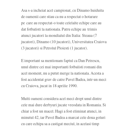
Asa s-a incheiat acel campionat, cu Dinamo huiduita
de oamenii care stiau ca nu a respectat o hotarare
pe care au respectat-o toate celelalte echipe care au
dat fotbalisti la nationala. Patru echipe au trimis
atunci jucatori la mondialul din Italia: Steaua (7
jucatori), Dinamo (10 jucatori), Universitatea Craiova
(3 jucatori) si Petrolul Ploiesti (1 jucator).
E important sa mentionam faptul ca Dan Petrescu,
unul dintre cei mai importanti fotbalisti romani din
acel moment, nu a putut merge la nationala. Acesta a
fost accidentat grav de catre Pavel Badea, intr-un meci
cu Craiova, jucat in 18 aprilie 1990.
Multi oameni considera acel meci drept unul dintre
cele mai dure derbyuri jucate vreodata in Romania. Si
chiar a fost un macel. Hagi a fost eliminat atunci, in
minutul 42, iar Pavel Badea a marcat cele doua goluri
cu care echipa sa a castigat meciul, in acelasi timp