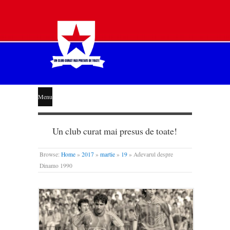
STEAUA
Menu
LIBERĂ
Un club curat mai presus de toate!
Browse:
Home
»
2017
»
martie
»
19
»
Adevarul despre
Dinamo 1990