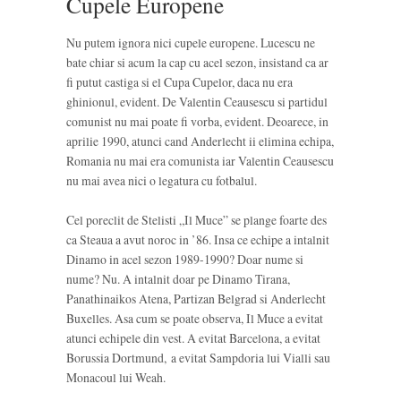
Cupele Europene
Nu putem ignora nici cupele europene. Lucescu ne
bate chiar si acum la cap cu acel sezon, insistand ca ar
fi putut castiga si el Cupa Cupelor, daca nu era
ghinionul, evident. De Valentin Ceausescu si partidul
comunist nu mai poate fi vorba, evident. Deoarece, in
aprilie 1990, atunci cand Anderlecht ii elimina echipa,
Romania nu mai era comunista iar Valentin Ceausescu
nu mai avea nici o legatura cu fotbalul.
Cel poreclit de Stelisti „Il Muce” se plange foarte des
ca Steaua a avut noroc in ’86. Insa ce echipe a intalnit
Dinamo in acel sezon 1989-1990? Doar nume si
nume? Nu. A intalnit doar pe Dinamo Tirana,
Panathinaikos Atena, Partizan Belgrad si Anderlecht
Buxelles. Asa cum se poate observa, Il Muce a evitat
atunci echipele din vest. A evitat Barcelona, a evitat
Borussia Dortmund, a evitat Sampdoria lui Vialli sau
Monacoul lui Weah.