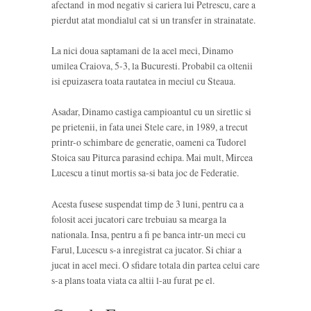
afectand in mod negativ si cariera lui Petrescu, care a
pierdut atat mondialul cat si un transfer in strainatate.
La nici doua saptamani de la acel meci, Dinamo
umilea Craiova, 5-3, la Bucuresti. Probabil ca oltenii
isi epuizasera toata rautatea in meciul cu Steaua.
Asadar, Dinamo castiga campioantul cu un siretlic si
pe prietenii, in fata unei Stele care, in 1989, a trecut
printr-o schimbare de generatie, oameni ca Tudorel
Stoica sau Piturca parasind echipa. Mai mult, Mircea
Lucescu a tinut mortis sa-si bata joc de Federatie.
Acesta fusese suspendat timp de 3 luni, pentru ca a
folosit acei jucatori care trebuiau sa mearga la
nationala. Insa, pentru a fi pe banca intr-un meci cu
Farul, Lucescu s-a inregistrat ca jucator. Si chiar a
jucat in acel meci. O sfidare totala din partea celui care
s-a plans toata viata ca altii l-au furat pe el.