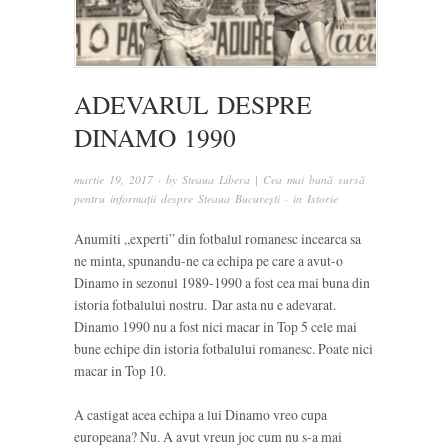
ADEVARUL DESPRE
DINAMO 1990
martie 19, 2017
· by
Steaua Libera | Cea mai bună sursă
pentru informații despre Steaua București
· in
Istorie
Anumiti „experti” din fotbalul romanesc incearca sa
ne minta, spunandu-ne ca echipa pe care a avut-o
Dinamo in sezonul 1989-1990 a fost cea mai buna din
istoria fotbalului nostru. Dar asta nu e adevarat.
Dinamo 1990 nu a fost nici macar in Top 5 cele mai
bune echipe din istoria fotbalului romanesc. Poate nici
macar in Top 10.
A castigat acea echipa a lui Dinamo vreo cupa
europeana? Nu. A avut vreun joc cum nu s-a mai