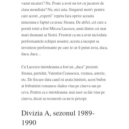
vazut nicaieri? Nu. Poate a avut un lot cu jucatori de
clasa mondiala? Nu, nici asta. Singurul motiv pentru
care acesti „experti” repeta fara oprire aceasta
minciuna e faptul ca urasc Steaua. De altfel, cel care a
pornit totul a fost Mircea Lucescu, unul dintre cei mai
mari dusmani ai Stelei. Frustrat ca nu a avut niciodata
performantele echipei noastre, acesta a inceput sa
inventeze performante pe care le-ar fi putut avea, daca,
daca, daca…
Cu Lucescu intotdeauna a fost un „daca” prezent.
Steaua, partidul, Valentin Ceausescu, vremea, astrele,
etc. De fiecare data cand isi arata limitele, acest bufon
al fotbalului romanesc dadea vina pe cineva sau pe
ceva. Pentru ca e intotdeauna mai usor sa dai vina pe
cineva, decat sa recunosti ca nu te pricepi.
Divizia A, sezonul 1989-
1990