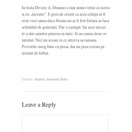
In fosta Divizie A, Dinamo a luat atunci titlul cu noroc
si cu „lucisme”. E greu de crezut ca acea echipa ar fi
avut vreo sansa daca Steaua nu ar fi fost fortata sa faca
schimbul de generatii. Dar a castigat. Iar acel succes
le-a dat cainilor puterea sa latre. Si au ramas doar cu
latratul. Nici nu aveau cu ce altceva sa ramana.
Povestile merg bine cu presa, dar nu prea rezista pe
terenul de fotbal.
Etichete:
dinamo
,
dusmanii Stelei
Leave a Reply