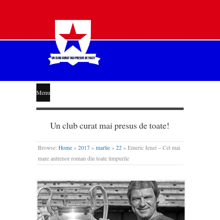
STEAUA
Menu
LIBERĂ
Un club curat mai presus de toate!
Browse:
Home
»
2017
»
martie
»
22
»
Emeric Ienei – Cel mai
mare antrenor roman din toate timpurile