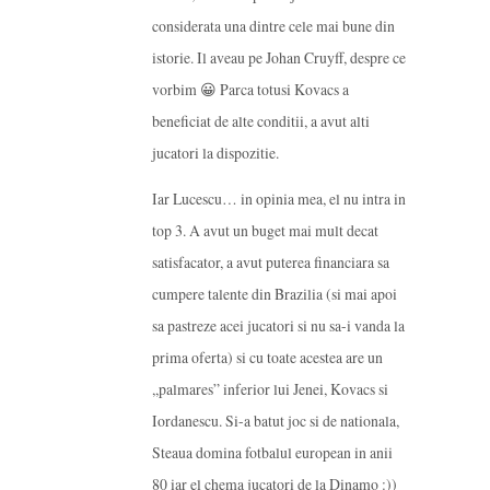
considerata una dintre cele mai bune din
istorie. Il aveau pe Johan Cruyff, despre ce
vorbim 😀 Parca totusi Kovacs a
beneficiat de alte conditii, a avut alti
jucatori la dispozitie.
Iar Lucescu… in opinia mea, el nu intra in
top 3. A avut un buget mai mult decat
satisfacator, a avut puterea financiara sa
cumpere talente din Brazilia (si mai apoi
sa pastreze acei jucatori si nu sa-i vanda la
prima oferta) si cu toate acestea are un
,,palmares” inferior lui Jenei, Kovacs si
Iordanescu. Si-a batut joc si de nationala,
Steaua domina fotbalul european in anii
80 iar el chema jucatori de la Dinamo :))