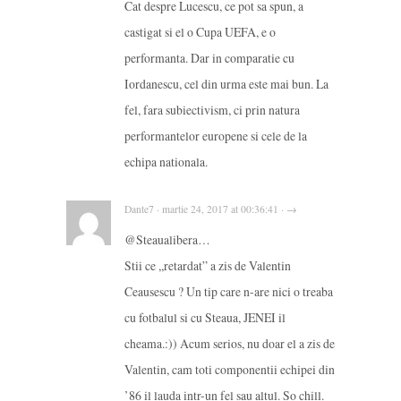
Cat despre Lucescu, ce pot sa spun, a
castigat si el o Cupa UEFA, e o
performanta. Dar in comparatie cu
Iordanescu, cel din urma este mai bun. La
fel, fara subiectivism, ci prin natura
performantelor europene si cele de la
echipa nationala.
Dante7 · martie 24, 2017 at 00:36:41 · →
@Steaualibera…
Stii ce ,,retardat” a zis de Valentin
Ceausescu ? Un tip care n-are nici o treaba
cu fotbalul si cu Steaua, JENEI il
cheama.:)) Acum serios, nu doar el a zis de
Valentin, cam toti componentii echipei din
’86 il lauda intr-un fel sau altul. So chill.