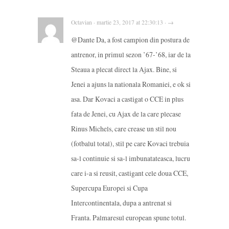
Octavian · martie 23, 2017 at 22:30:13 · →
@Dante Da, a fost campion din postura de
antrenor, in primul sezon ’67-’68, iar de la
Steaua a plecat direct la Ajax. Bine, si
Jenei a ajuns la nationala Romaniei, e ok si
asa. Dar Kovaci a castigat o CCE in plus
fata de Jenei, cu Ajax de la care plecase
Rinus Michels, care crease un stil nou
(fotbalul total), stil pe care Kovaci trebuia
sa-l continuie si sa-l imbunatateasca, lucru
care i-a si reusit, castigant cele doua CCE,
Supercupa Europei si Cupa
Intercontinentala, dupa a antrenat si
Franta. Palmaresul european spune totul.