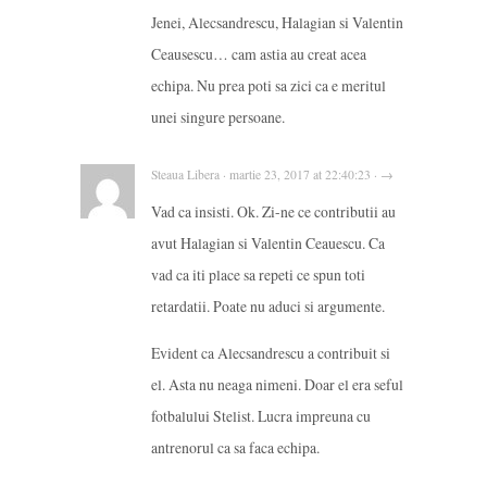
Jenei, Alecsandrescu, Halagian si Valentin
Ceausescu… cam astia au creat acea
echipa. Nu prea poti sa zici ca e meritul
unei singure persoane.
Steaua Libera · martie 23, 2017 at 22:40:23 · →
Vad ca insisti. Ok. Zi-ne ce contributii au
avut Halagian si Valentin Ceauescu. Ca
vad ca iti place sa repeti ce spun toti
retardatii. Poate nu aduci si argumente.
Evident ca Alecsandrescu a contribuit si
el. Asta nu neaga nimeni. Doar el era seful
fotbalului Stelist. Lucra impreuna cu
antrenorul ca sa faca echipa.