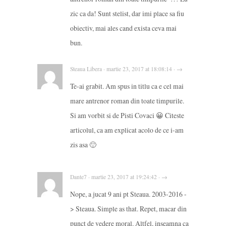
zic ca da! Sunt stelist, dar imi place sa fiu
obiectiv, mai ales cand exista ceva mai
bun.
Steaua Libera · martie 23, 2017 at 18:08:14 · →
Te-ai grabit. Am spus in titlu ca e cel mai
mare antrenor roman din toate timpurile.
Si am vorbit si de Pisti Covaci 😀 Citeste
articolul, ca am explicat acolo de ce i-am
zis asa 🙂
Dante7 · martie 23, 2017 at 19:24:42 · →
Nope, a jucat 9 ani pt Steaua. 2003-2016 -
> Steaua. Simple as that. Repet, macar din
punct de vedere moral. Altfel, inseamna ca