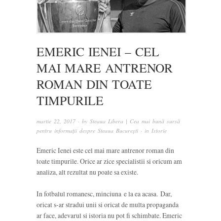
EMERIC IENEI – CEL
MAI MARE ANTRENOR
ROMAN DIN TOATE
TIMPURILE
martie 22, 2017
· by
Steaua Libera | Cea mai bună sursă
pentru informații despre Steaua București
· in
Istorie
Emeric Ienei este cel mai mare antrenor roman din
toate timpurile. Orice ar zice specialistii si oricum am
analiza, alt rezultat nu poate sa existe.
In fotbalul romanesc, minciuna e la ea acasa. Dar,
oricat s-ar stradui unii si oricat de multa propaganda
ar face, adevarul si istoria nu pot fi schimbate. Emeric