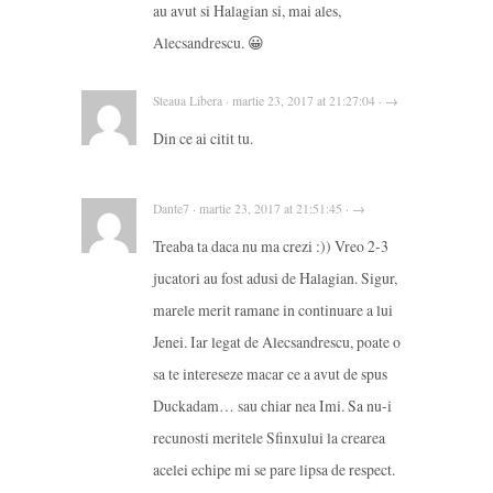
au avut si Halagian si, mai ales,
Alecsandrescu. 😀
Steaua Libera · martie 23, 2017 at 21:27:04 · →
Din ce ai citit tu.
Dante7 · martie 23, 2017 at 21:51:45 · →
Treaba ta daca nu ma crezi :)) Vreo 2-3
jucatori au fost adusi de Halagian. Sigur,
marele merit ramane in continuare a lui
Jenei. Iar legat de Alecsandrescu, poate o
sa te intereseze macar ce a avut de spus
Duckadam… sau chiar nea Imi. Sa nu-i
recunosti meritele Sfinxului la crearea
acelei echipe mi se pare lipsa de respect.