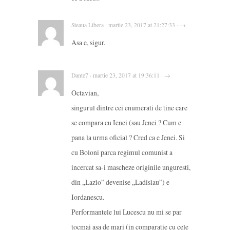
Steaua Libera · martie 23, 2017 at 21:27:33 · →
Asa e, sigur.
Dante7 · martie 23, 2017 at 19:36:11 · →
Octavian,
singurul dintre cei enumerati de tine care
se compara cu Ienei (sau Jenei ? Cum e
pana la urma oficial ? Cred ca e Jenei. Si
cu Boloni parca regimul comunist a
incercat sa-i mascheze originile unguresti,
din ,,Lazlo” devenise ,,Ladislau”) e
Iordanescu.
Performantele lui Lucescu nu mi se par
tocmai asa de mari (in comparatie cu cele