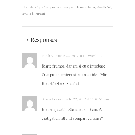
Etichete:
Cupa Campionilor Europeni
,
Emeric Ienei
,
Sevilla '86
,
steaua bucuresti
17 Responses
intreb77 · martie 22, 2017 at 10:39:05 · →
foarte frumos, dar am si eu o intrebare
O sa pui un articol si cu un alt idol, Mirel
Radoi? azi e si ziua lui
Steaua Libera · martie 22, 2017 at 13:40:53 · →
Radoi a jucat la Steaua doar 3 ani. A
castigat un titlu. Il compari cu Ienei?