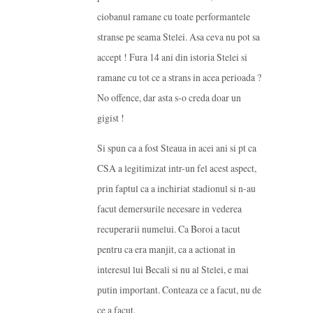
ciobanul ramane cu toate performantele
stranse pe seama Stelei. Asa ceva nu pot sa
accept ! Fura 14 ani din istoria Stelei si
ramane cu tot ce a strans in acea perioada ?
No offence, dar asta s-o creda doar un
gigist !
Si spun ca a fost Steaua in acei ani si pt ca
CSA a legitimizat intr-un fel acest aspect,
prin faptul ca a inchiriat stadionul si n-au
facut demersurile necesare in vederea
recuperarii numelui. Ca Boroi a tacut
pentru ca era manjit, ca a actionat in
interesul lui Becali si nu al Stelei, e mai
putin important. Conteaza ce a facut, nu de
ce a facut.