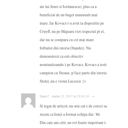
ale lui Jenei si Iordanescu), plus ca a
beneficiat de un buget muuuuult mai
mare. Iar Kovacs l-a avut la dispozitie pe
Cruyff, nu pe Majearu (tot respectul pt el,
dar nu se compara cu cel mai mare
fotbalist din istoria Olandei). Nu
demonstrezi ca esti obiectiv
nominalizandu-l pe Kovacs. Kovacs a iesit
campion cu Steaua :p face parte din istoria
Stelei, nu e vreun Lucescu :))
Dante7 · martie 23, 2017 at 19:41:10 · →
Si legat de articol, nu stiu cat e de corect sa
zicem ca Ienei a format echipa din ’86.
Din cate am citit, un rol foarte important l-