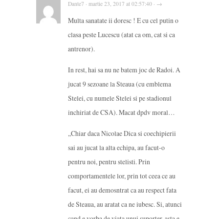
Dante7 · martie 23, 2017 at 02:57:40 · →
Multa sanatate ii doresc ! E cu cel putin o
clasa peste Lucescu (atat ca om, cat si ca
antrenor).
In rest, hai sa nu ne batem joc de Radoi. A
jucat 9 sezoane la Steaua (cu emblema
Stelei, cu numele Stelei si pe stadionul
inchiriat de CSA). Macat dpdv moral…
,,Chiar daca Nicolae Dica si coechipierii
sai au jucat la alta echipa, au facut-o
pentru noi, pentru stelisti. Prin
comportamentele lor, prin tot ceea ce au
facut, ei au demosntrat ca au respect fata
de Steaua, au aratat ca ne iubesc. Si, atunci
cand e vorba de viata unui suporter, asta e