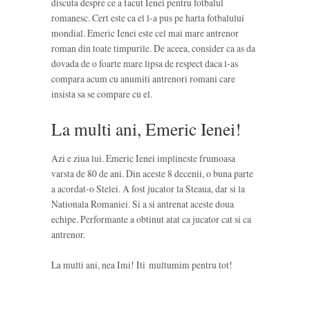
discuta despre ce a facut Ienei pentru fotbalul
romanesc. Cert este ca el l-a pus pe harta fotbalului
mondial. Emeric Ienei este cel mai mare antrenor
roman din toate timpurile. De aceea, consider ca as da
dovada de o foarte mare lipsa de respect daca l-as
compara acum cu anumiti antrenori romani care
insista sa se compare cu el.
La multi ani, Emeric Ienei!
Azi e ziua lui. Emeric Ienei implineste frumoasa
varsta de 80 de ani. Din aceste 8 decenii, o buna parte
a acordat-o Stelei. A fost jucator la Steaua, dar si la
Nationala Romaniei. Si a si antrenat aceste doua
echipe. Performante a obtinut atat ca jucator cat si ca
antrenor.
La multi ani, nea Imi! Iti multumim pentru tot!