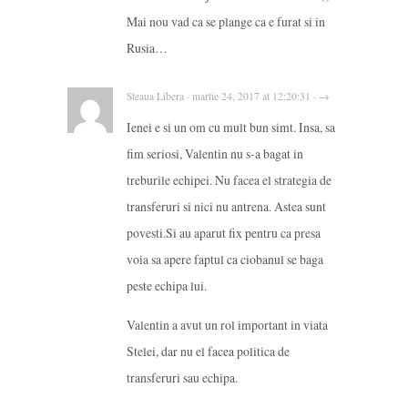
Mai nou vad ca se plange ca e furat si in
Rusia…
Steaua Libera · martie 24, 2017 at 12:20:31 · →
Ienei e si un om cu mult bun simt. Insa, sa
fim seriosi, Valentin nu s-a bagat in
treburile echipei. Nu facea el strategia de
transferuri si nici nu antrena. Astea sunt
povesti.Si au aparut fix pentru ca presa
voia sa apere faptul ca ciobanul se baga
peste echipa lui.
Valentin a avut un rol important in viata
Stelei, dar nu el facea politica de
transferuri sau echipa.