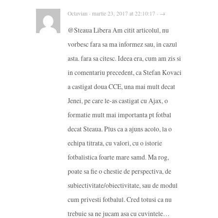
Octavian · martie 23, 2017 at 22:10:17 · →
@Steaua Libera Am citit articolul, nu
vorbesc fara sa ma informez sau, in cazul
asta. fara sa citesc. Ideea era, cum am zis si
in comentariu precedent, ca Stefan Kovaci
a castigat doua CCE, una mai mult decat
Jenei, pe care le-as castigat cu Ajax, o
formatie mult mai importanta pt fotbal
decat Steaua. Plus ca a ajuns acolo, la o
echipa titrata, cu valori, cu o istorie
fotbalistica foarte mare samd. Ma rog,
poate sa fie o chestie de perspectiva, de
subiectivitate/obiectivitate, sau de modul
cum privesti fotbalul. Cred totusi ca nu
trebuie sa ne jucam asa cu cuvintele…