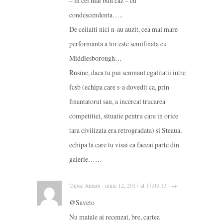
– in cel mai bun caz – cu
condescendenta…..
De ceilalti nici n-au auzit, cea mai mare
performanta a lor este semifinala cu
Middlesborough…
Rusine, daca tu pui semnaul egalitatii intre
fcsb (echipa care s-a dovedit ca, prin
finantatorul sau, a incercat trucarea
competitiei, situatie pentru care in orice
tara civilizata era retrogradata) si Steaua,
echipa la care tu visai ca faceai parte din
galerie……
Tupac Amaru · iunie 12, 2017 at 17:03:13 · →
@Saveto
Nu matale ai recenzat, bre, cartea