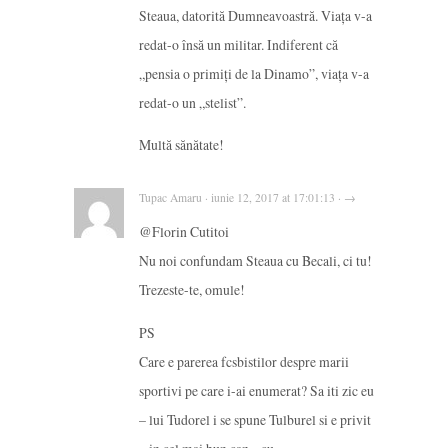
Steaua, datorită Dumneavoastră. Viața v-a
redat-o însă un militar. Indiferent că
„pensia o primiți de la Dinamo”, viața v-a
redat-o un „stelist”.
Multă sănătate!
Tupac Amaru · iunie 12, 2017 at 17:01:13 · →
@Florin Cutitoi
Nu noi confundam Steaua cu Becali, ci tu!
Trezeste-te, omule!
PS
Care e parerea fcsbistilor despre marii
sportivi pe care i-ai enumerat? Sa iti zic eu
– lui Tudorel i se spune Tulburel si e privit