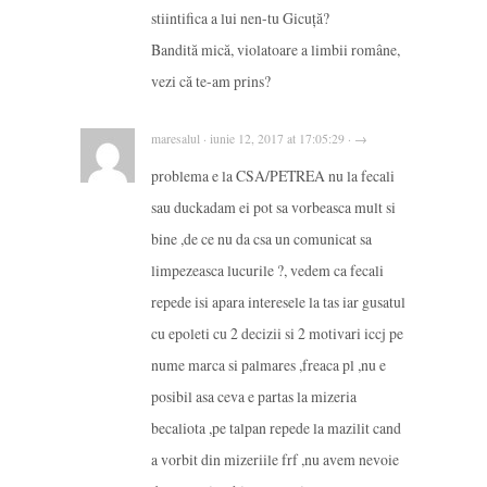
stiintifica a lui nen-tu Gicuță?
Bandită mică, violatoare a limbii române,
vezi că te-am prins?
maresalul · iunie 12, 2017 at 17:05:29 · →
problema e la CSA/PETREA nu la fecali
sau duckadam ei pot sa vorbeasca mult si
bine ,de ce nu da csa un comunicat sa
limpezeasca lucurile ?, vedem ca fecali
repede isi apara interesele la tas iar gusatul
cu epoleti cu 2 decizii si 2 motivari iccj pe
nume marca si palmares ,freaca pl ,nu e
posibil asa ceva e partas la mizeria
becaliota ,pe talpan repede la mazilit cand
a vorbit din mizeriile frf ,nu avem nevoie