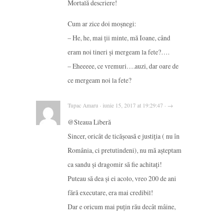
Mortală descriere!
Cum ar zice doi moșnegi:
– He, he, mai ții minte, mă Ioane, când
eram noi tineri și mergeam la fete?….
– Eheeeee, ce vremuri….auzi, dar oare de
ce mergeam noi la fete?
Tupac Amaru · iunie 15, 2017 at 19:29:47 · →
@Steaua Liberă
Sincer, oricât de ticășoasă e justiția ( nu în
România, ci pretutindeni), nu mă așteptam
ca sandu și dragomir să fie achitați!
Puteau să dea și ei acolo, vreo 200 de ani
fără executare, era mai credibil!
Dar e oricum mai puțin rău decât mâine,