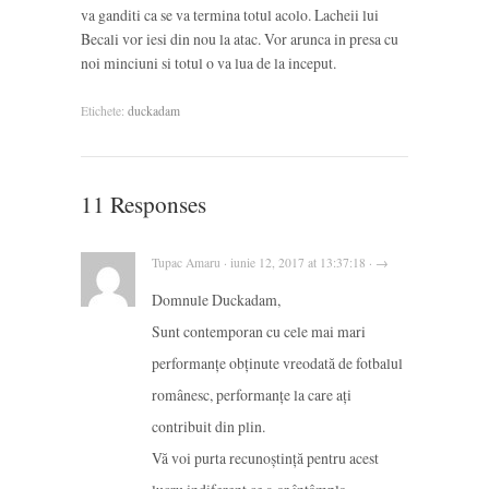
va ganditi ca se va termina totul acolo. Lacheii lui
Becali vor iesi din nou la atac. Vor arunca in presa cu
noi minciuni si totul o va lua de la inceput.
Etichete:
duckadam
11 Responses
Tupac Amaru · iunie 12, 2017 at 13:37:18 · →
Domnule Duckadam,
Sunt contemporan cu cele mai mari
performanțe obținute vreodată de fotbalul
românesc, performanțe la care ați
contribuit din plin.
Vă voi purta recunoștință pentru acest