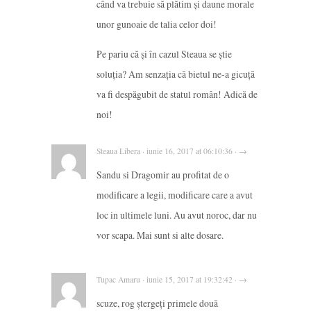
când va trebuie să plătim și daune morale
unor gunoaie de talia celor doi!
Pe pariu că și în cazul Steaua se știe
soluția? Am senzația că bietul ne-a gicuță
va fi despăgubit de statul român! Adică de
noi!
Steaua Libera · iunie 16, 2017 at 06:10:36 · →
Sandu si Dragomir au profitat de o
modificare a legii, modificare care a avut
loc in ultimele luni. Au avut noroc, dar nu
vor scapa. Mai sunt si alte dosare.
Tupac Amaru · iunie 15, 2017 at 19:32:42 · →
scuze, rog ștergeți primele două