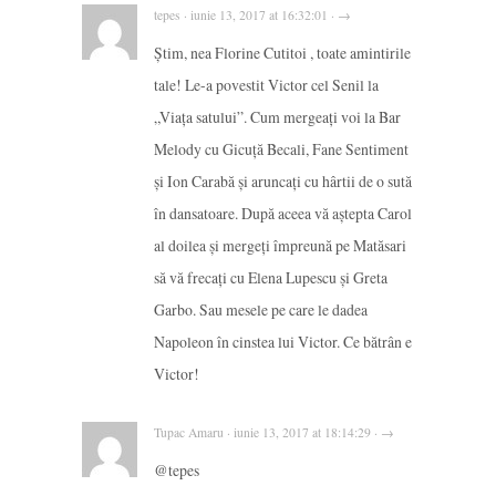
tepes · iunie 13, 2017 at 16:32:01 · →
Știm, nea Florine Cutitoi , toate amintirile
tale! Le-a povestit Victor cel Senil la
„Viața satului”. Cum mergeați voi la Bar
Melody cu Gicuță Becali, Fane Sentiment
și Ion Carabă și aruncați cu hârtii de o sută
în dansatoare. După aceea vă aștepta Carol
al doilea și mergeți împreună pe Matăsari
să vă frecați cu Elena Lupescu și Greta
Garbo. Sau mesele pe care le dadea
Napoleon în cinstea lui Victor. Ce bătrân e
Victor!
Tupac Amaru · iunie 13, 2017 at 18:14:29 · →
@tepes