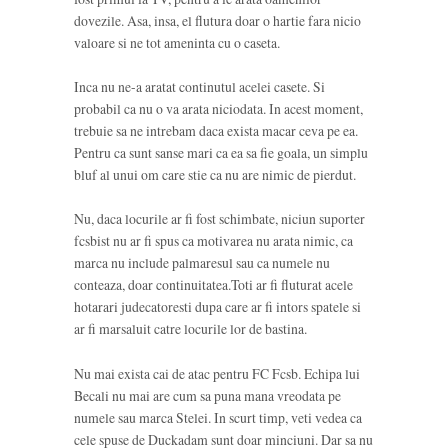
dovezile. Asa, insa, el flutura doar o hartie fara nicio
valoare si ne tot ameninta cu o caseta.
Inca nu ne-a aratat continutul acelei casete. Si
probabil ca nu o va arata niciodata. In acest moment,
trebuie sa ne intrebam daca exista macar ceva pe ea.
Pentru ca sunt sanse mari ca ea sa fie goala, un simplu
bluf al unui om care stie ca nu are nimic de pierdut.
Nu, daca locurile ar fi fost schimbate, niciun suporter
fcsbist nu ar fi spus ca motivarea nu arata nimic, ca
marca nu include palmaresul sau ca numele nu
conteaza, doar continuitatea.Toti ar fi fluturat acele
hotarari judecatoresti dupa care ar fi intors spatele si
ar fi marsaluit catre locurile lor de bastina.
Nu mai exista cai de atac pentru FC Fcsb. Echipa lui
Becali nu mai are cum sa puna mana vreodata pe
numele sau marca Stelei. In scurt timp, veti vedea ca
cele spuse de Duckadam sunt doar minciuni. Dar sa nu