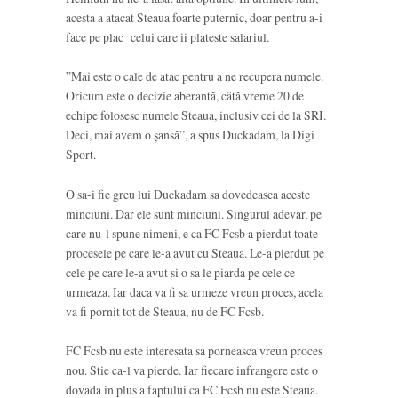
acesta a atacat Steaua foarte puternic, doar pentru a-i
face pe plac celui care ii plateste salariul.
”Mai este o cale de atac pentru a ne recupera numele.
Oricum este o decizie aberantă, câtă vreme 20 de
echipe folosesc numele Steaua, inclusiv cei de la SRI.
Deci, mai avem o șansă”, a spus Duckadam, la Digi
Sport.
O sa-i fie greu lui Duckadam sa dovedeasca aceste
minciuni. Dar ele sunt minciuni. Singurul adevar, pe
care nu-l spune nimeni, e ca FC Fcsb a pierdut toate
procesele pe care le-a avut cu Steaua. Le-a pierdut pe
cele pe care le-a avut si o sa le piarda pe cele ce
urmeaza. Iar daca va fi sa urmeze vreun proces, acela
va fi pornit tot de Steaua, nu de FC Fcsb.
FC Fcsb nu este interesata sa porneasca vreun proces
nou. Stie ca-l va pierde. Iar fiecare infrangere este o
dovada in plus a faptului ca FC Fcsb nu este Steaua.