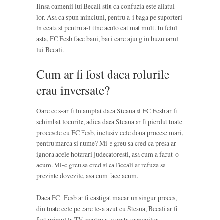
Iinsa oamenii lui Becali stiu ca confuzia este aliatul
lor. Asa ca spun minciuni, pentru a-i baga pe suporteri
in ceata si pentru a-i tine acolo cat mai mult. In felul
asta, FC Fcsb face bani, bani care ajung in buzunarul
lui Becali.
Cum ar fi fost daca rolurile
erau inversate?
Oare ce s-ar fi intamplat daca Steaua si FC Fcsb ar fi
schimbat locurile, adica daca Steaua ar fi pierdut toate
procesele cu FC Fcsb, inclusiv cele doua procese mari,
pentru marca si nume? Mi-e greu sa cred ca presa ar
ignora acele hotarari judecatoresti, asa cum a facut-o
acum. Mi-e greu sa cred si ca Becali ar refuza sa
prezinte dovezile, asa cum face acum.
Daca FC Fcsb ar fi castigat macar un singur proces,
din toate cele pe care le-a avut cu Steaua, Becali ar fi
fost primul la TV, pentru a le arata oamenilor