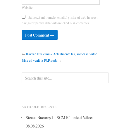
Website
Salvează-mi numele, emailul și site-ul web în acest
navigator pentru data viitoare când o să comentez.
←
Razvan Burleanu – Actualmente las, somer in viitor
Bine ati venit la FRFrauda
→
ARTICOLE RECENTE
Steaua București – SCM Râmnicul Vâlcea,
08.08.2026