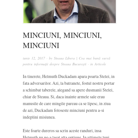
MINCIUNI, MINCIUNI,
MINCIUNI
iunie 12, 2017
· by
Steaua Libera | Cea mai bună sursă
pentru informații despre Steaua București
· in
Articole
In tinerete, Helmuth Duckadam apara poarta Stelei, in
fata adversarilor. Azi, la batranete, fostul nostru portar
a schimbat taberele, alegand sa apere dusmanii Stelei,
chiar de Steaua. Si, daca inainte armele sale erau
manusile de care mingile pareau ca se lipesc, in ziua
de azi, Duckadam foloseste minciuni pentru a-si
indeplini misiunea.
Este foarte dureros sa scriu aceste randuri, insa
Helmuth nu ne-a lasat alta optiune. In ultimele luni,