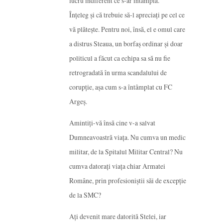
lucru indiferent ce s-ar întâmpla.
Înțeleg și că trebuie să-l apreciați pe cel ce
vă plătește. Pentru noi, însă, el e omul care
a distrus Steaua, un borfaș ordinar și doar
politicul a făcut ca echipa sa să nu fie
retrogradată în urma scandalului de
corupție, așa cum s-a întâmplat cu FC
Argeș.
Amintiți-vă însă cine v-a salvat
Dumneavoastră viața. Nu cumva un medic
militar, de la Spitalul Militar Central? Nu
cumva datorați viața chiar Armatei
Române, prin profesioniștii săi de excepție
de la SMC?
Ați devenit mare datorită Stelei, iar