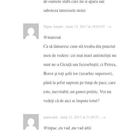
de oameni slabi care nu si apara sau
saboteza interesele stelei
Tupac Amaru · iunie 12, 2017 at 18:03:07 · →
@maresal
Ca să lămuresc cum stă treaba din punctul
meu de vedere: cei mai mari antisteliști nu
sunt ne-a Gicuță sau fecesebiștii, ci Petrea,
Boroi și toți șefii lor (ierarhic superiori),
până la șeful suprem pe timp de pace, care
este, inevitabil, un gunoi politic. Voi nu
vedeți că de aici se împute totul?
maresalul · iunie 12, 2017 at 21:40:51 · →
@tupac ,eu vad ,nu vad altii