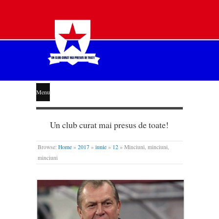
STEAUA
Menu
LIBERĂ
Un club curat mai presus de toate!
Browse:
Home
»
2017
»
iunie
»
12
»
Minciuni, minciuni,
minciuni