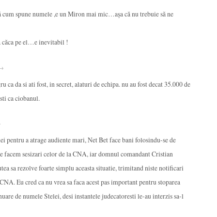
ă cum spune numele ,e un Miron mai mic…aşa că nu trebuie să ne
 căca pe el…e inevitabil !
 →
gru ca da si ati fost, in secret, alaturi de echipa. nu au fost decat 35.000 de
osti ca ciobanul.
→
ei pentru a atrage audiente mari, Net Bet face bani folosindu-se de
le facem sesizari celor de la CNA, iar domnul comandant Cristian
ea sa rezolve foarte simplu aceasta situatie, trimitand niste notificari
si CNA. Eu cred ca nu vrea sa faca acest pas important pentru stoparea
inuare de numele Stelei, desi instantele judecatoresti le-au interzis sa-l