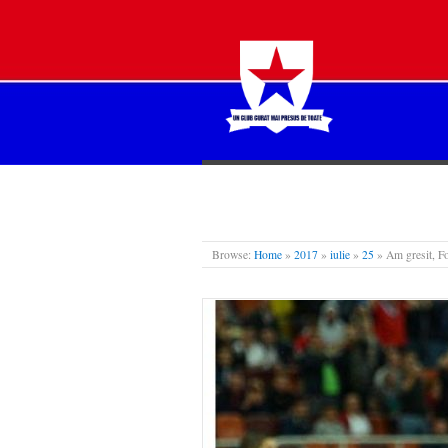
STEAUA LIBERĂ
Browse:
Home
»
2017
»
iulie
»
25
»
Am gresit, Fo