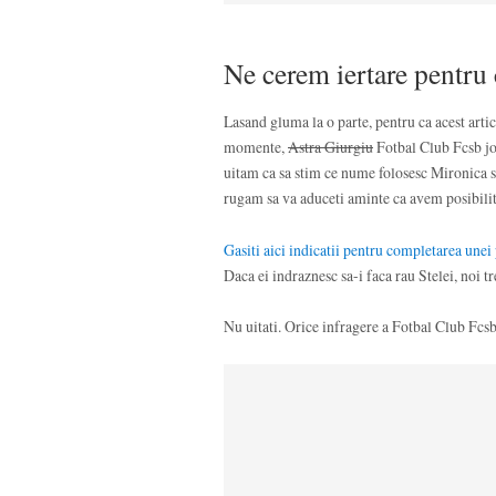
Ne cerem iertare pentru 
Lasand gluma la o parte, pentru ca acest artico
momente,
Astra Giurgiu
Fotbal Club Fcsb jo
uitam ca sa stim ce nume folosesc Mironica s
rugam sa va aduceti aminte ca avem posibilit
Gasiti aici indicatii pentru completarea unei 
Daca ei indraznesc sa-i faca rau Stelei, noi t
Nu uitati. Orice infragere a Fotbal Club Fcsbu