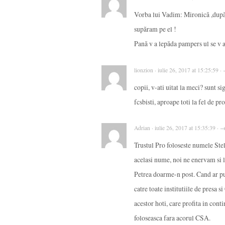
Vorba lui Vadim: Mironică ,dup
supăram pe el !
Pană v a lepăda pampers ul se v a
lionzion · iulie 26, 2017 at 15:25:59 ·
copii, v-ati uitat la meci? sunt si
fcsbisti, aproape toti la fel de pr
Adrian · iulie 26, 2017 at 15:35:39 · 
Trustul Pro foloseste numele Stel
acelasi nume, noi ne enervam si 
Petrea doarme-n post. Cand ar put
catre toate institutiile de presa 
acestor hoti, care profita in cont
foloseasca fara acorul CSA.