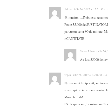
Adrian · iulie 26, 2017 at 15:51:33 · 
@lionzion….Trebuie sa recunosc c
Poate 35.000 de SUSTINATORI ai 
parcursul celor 90 de minute. Ma
>CANTITATE
Steaua Libera · iulie 26
Au fost 35000 de invit
Tepes · iulie 26, 2017 at 16:16:34 · →
Nu vreau să fiu ipocrit, am încer
soare, apă, mâncare sau coniac. 
Mure, fc fcsb!
PS. Ia spune-ne, lionzion, mulți 