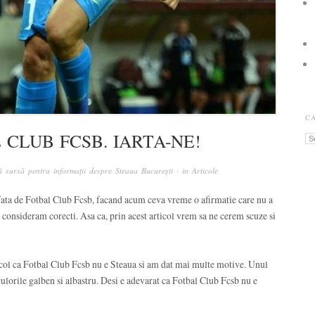
C
 CLUB FCSB. IARTA-NE!
Ca
 sursă pentru informații despre Steaua București
· in
Articole
 fata de Fotbal Club Fcsb, facand acum ceva vreme o afirmatie care nu a
e consideram corecti. Asa ca, prin acest articol vrem sa ne cerem scuze si
col ca Fotbal Club Fcsb nu e Steaua si am dat mai multe motive. Unul
 culorile galben si albastru. Desi e adevarat ca Fotbal Club Fcsb nu e