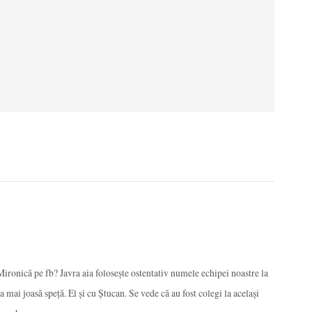
ironică pe fb? Javra aia folosește ostentativ numele echipei noastre la
 mai joasă speță. El și cu Ștucan. Se vede că au fost colegi la același