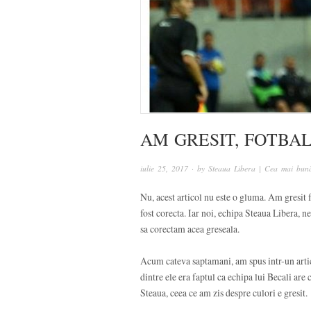
AM GRESIT, FOTBAL
iulie 25, 2017
· by
Steaua Libera | Cea mai bună
Nu, acest articol nu este o gluma. Am gresit
fost corecta. Iar noi, echipa Steaua Libera, n
sa corectam acea greseala.
Acum cateva saptamani, am spus intr-un arti
dintre ele era faptul ca echipa lui Becali are
Steaua, ceea ce am zis despre culori e gresit.