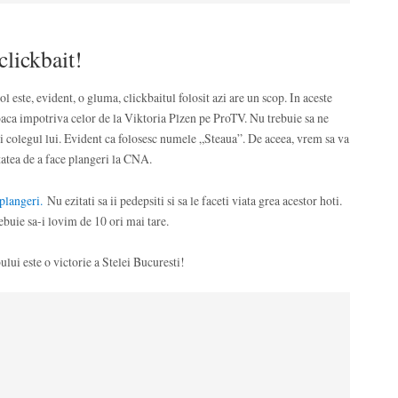
clickbait!
l este, evident, o gluma, clickbaitul folosit azi are un scop. In aceste
aca impotriva celor de la Viktoria Plzen pe ProTV. Nu trebuie sa ne
i colegul lui. Evident ca folosesc numele „Steaua”. De aceea, vrem sa va
atea de a face plangeri la CNA.
plangeri.
Nu ezitati sa ii pedepsiti si sa le faceti viata grea acestor hoti.
rebuie sa-i lovim de 10 ori mai tare.
lui este o victorie a Stelei Bucuresti!