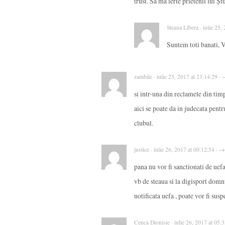
trust. Să ma ierte prietenii lui Șt
Steaua Libera · iulie 25
Suntem toti banati, V
zambile · iulie 25, 2017 at 23:14:29 ·
si intr-una din reclamele din timp
aici se poate da in judecata pent
clubul.
justice · iulie 26, 2017 at 00:12:54 · →
pana nu vor fi sanctionati de uefa
vb de steaua si la digisport domn
notificata uefa , poate vor fi susp
Cenca Dionisie · iulie 26, 2017 at 05: