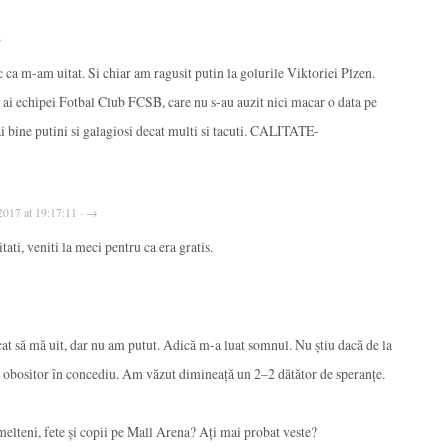
→
a m-am uitat. Si chiar am ragusit putin la golurile Viktoriei Plzen.
echipei Fotbal Club FCSB, care nu s-au auzit nici macar o data pe
i bine putini si galagiosi decat multi si tacuti. CALITATE-
, 2017 at 19:17:11 · →
ati, veniti la meci pentru ca era gratis.
cat să mă uit, dar nu am putut. Adică m-a luat somnul. Nu știu dacă de la
E obositor în concediu. Am văzut dimineață un 2–2 dătător de speranțe.
melteni, fete și copii pe Mall Arena? Ați mai probat veste?