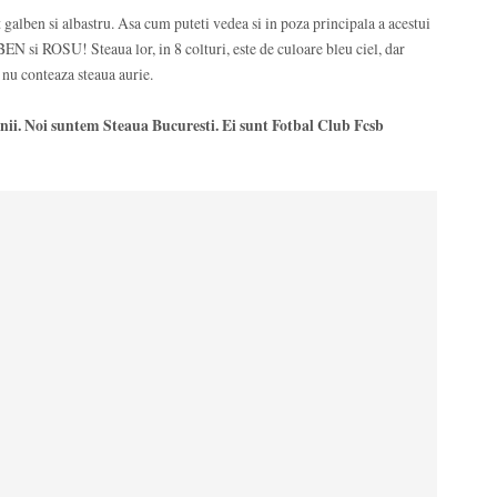
 galben si albastru. Asa cum puteti vedea si in poza principala a acestui
N si ROSU! Steaua lor, in 8 colturi, este de culoare bleu ciel, dar
nu conteaza steaua aurie.
enii. Noi suntem Steaua Bucuresti. Ei sunt Fotbal Club Fcsb