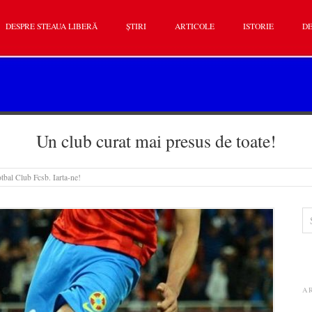
DESPRE STEAUA LIBERĂ
ȘTIRI
ARTICOLE
ISTORIE
DE
Un club curat mai presus de toate!
tbal Club Fcsb. Iarta-ne!
A