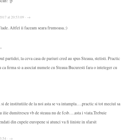
ucan! :p
, 2017 at 20:53:09 · →
lade. Altfel ii faceam seara frumoasa.:)
 →
ul partidei, la ceva casa de pariuri cred au spus Steaua, stelisti. Practic
ru ca firma si-a asociat numele cu Steaua Bucuresti fara o inteleger cu
 si de institutiile de la noi asta se va intampla….practic si tot meciul sa
u ilie dumitrescu vb de steaua nu de fcsb….asta i viata.Trebuie
endati din cupele europene si atunci va fi liniste in sfarsit
33:54 · →