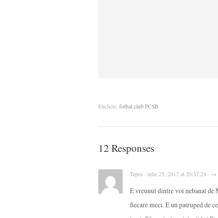
Etichete:
fotbal club FCSB
12 Responses
Tepes · iulie 25, 2017 at 20:37:24 · →
E vreunul dintre voi nebanat de M
fiecare meci. E un patruped de cea