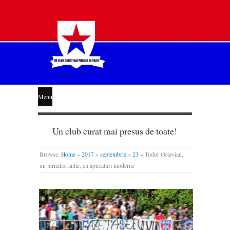
STEAUA
Menu
LIBERĂ
Un club curat mai presus de toate!
Browse:
Home
»
2017
»
septembrie
»
23
»
Tudor Octavian,
un jurnalist antic, cu apucaturi moderne