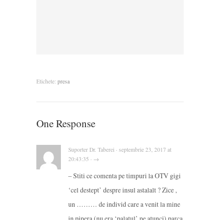
Etichete:
presa
One Response
Suporter Dr. Taberei · septembrie 23, 2017 at
20:43:35 · →
– Stiti ce comenta pe timpuri la OTV gigi
‘cel destept’ despre insul astalalt ? Zice ,
un ……… de individ care a venit la mine
in pipera (nu era ‘palatul’ pe atunci) parca