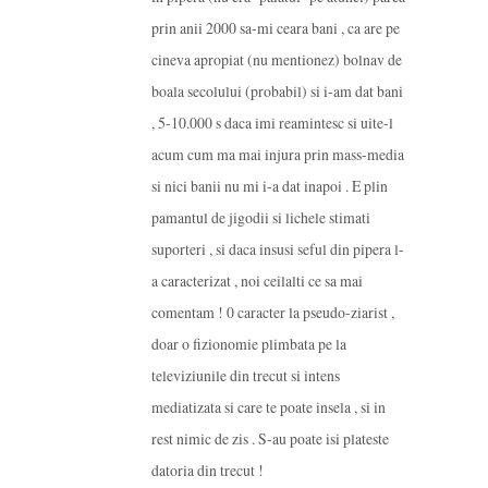
prin anii 2000 sa-mi ceara bani , ca are pe
cineva apropiat (nu mentionez) bolnav de
boala secolului (probabil) si i-am dat bani
, 5-10.000 s daca imi reamintesc si uite-l
acum cum ma mai injura prin mass-media
si nici banii nu mi i-a dat inapoi . E plin
pamantul de jigodii si lichele stimati
suporteri , si daca insusi seful din pipera l-
a caracterizat , noi ceilalti ce sa mai
comentam ! 0 caracter la pseudo-ziarist ,
doar o fizionomie plimbata pe la
televiziunile din trecut si intens
mediatizata si care te poate insela , si in
rest nimic de zis . S-au poate isi plateste
datoria din trecut !