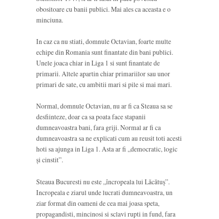
obositoare cu banii publici. Mai ales ca aceasta e o
minciuna.
In caz ca nu stiati, domnule Octavian, foarte multe
echipe din Romania sunt finantate din bani publici.
Unele joaca chiar in Liga 1 si sunt finantate de
primarii. Altele apartin chiar primariilor sau unor
primari de sate, cu ambitii mari si pile si mai mari.
Normal, domnule Octavian, nu ar fi ca Steaua sa se
desfiinteze, doar ca sa poata face stapanii
dumneavoastra bani, fara griji. Normal ar fi ca
dumneavoastra sa ne explicati cum au reusit toti acesti
hoti sa ajunga in Liga 1. Asta ar fi „democratic, logic
și cinstit”.
Steaua Bucuresti nu este „încropeala lui Lăcătuș”.
Incropeala e ziarul unde lucrati dumneavoastra, un
ziar format din oameni de cea mai joasa speta,
propagandisti, mincinosi si sclavi rupti in fund, fara