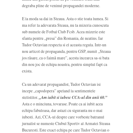
degraba pline de veninul propagandei moderne.
E la moda sa dai in Steaua. Asta o stie toata lumea. Si
ma refer la adevarata Steaua, nu la mizeria cunoscuta
sub numele de Fotbal Club Fcsb. Acea mizerie este
sfanta pentru „presa” din Romania, de neatins. Iar
Tudor Octavian respecta si el aceasta regula. Intr-un
nou articol de propaganda, pentru GSP, numit „Steaua
jos răsare, ca o faimă mare”, acesta incearca sa-si bata
din nou joc de echipa noastra, pentru simplul fapt ca
exista.
Ca un adevarat propagandist, Tudor Octavian isi
incepe „capodopera” apeland la sentimentele
stelistilor.
„Am iubit si iubesc CCA-ul din anii 60.”
Asta e o minciuna, tovarase. Poate ca ai iubit acea
echipa fabuloasa, dar astazi cu siguranta nu o mai
iubesti. Azi, CCA-ul despre care vorbeste batranul
jurnalist se numeste Clubul Sportiv al Armatei Steaua
Bucuresti. Este exact echipa pe care Tudor Octavian o