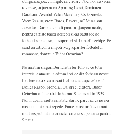
obligata sa joace in ligile inferioare. Nici noi nu vrem,
tovarase, sa jucam cu Sporting Liești, Sănătatea
Dărăbani, Avântul Valea Mărului și Csikszereda.
Vrem Realul, vrem Barca, Bayern, AC Milan sau
Juventus. Dar mai e mult pana sa ajungem acolo,
pentru ca niste baieti destepti si-au batut joc de
fotbalul romanesc, de suporteri si de marile echipe. Pe
cand un articol si impotriva groparilor fotbalului
romanesc, domnule Tudor Octavian?
Ne mintim singuri. Jurnalistii lui Tolo au cu totii
interzis la atacuri la adresa hotilor din fotbalul nostru,
indiferent ca s-au nascut inainte sau dupa cel de-al
Doilea Razboi Mondial. Da, dragi cititori. Tudor
Octavian e chiar atat de batran. S-a nascut in 1939.
Noi ii dorim multa sanatate, dar ne pare rau ca nu s-a
nascut un pic mai repede. Poate ca asa ar fi avut mai
mult respect fata de armata romana si, poate, si pentru
Steaua.