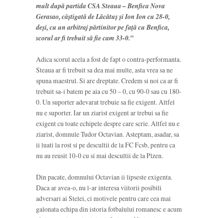
mult după partida CSA Steaua – Benfica Nova
Gerasao, câștigată de Lăcătuș și Ion Ion cu 28-0,
deși, cu un arbitraj părtinitor pe față cu Benfica,
scorul ar fi trebuit să fie cam 33-0.”
Adica scorul acela a fost de fapt o contra-performanta.
Steaua ar fi trebuit sa dea mai multe, asta vrea sa ne
spuna maestrul. Si are dreptate. Credem si noi ca ar fi
trebuit sa-i batem pe aia cu 50 – 0, cu 90-0 sau cu 180-
0. Un suporter adevarat trebuie sa fie exigent. Altfel
nu e suporter. Iar un ziarist exigent ar trebui sa fie
exigent cu toate echipele despre care scrie. Altfel nu e
ziarist, domnule Tudor Octavian. Asteptam, asadar, sa
ii luati la rost si pe descultii de la FC Fcsb, pentru ca
nu au reusit 10-0 cu si mai descultii de la Plzen.
Din pacate, domnului Octavian ii lipseste exigenta.
Daca ar avea-o, nu l-ar interesa viitorii posibili
adversari ai Stelei, ci motivele pentru care cea mai
galonata echipa din istoria fotbalului romanesc e acum