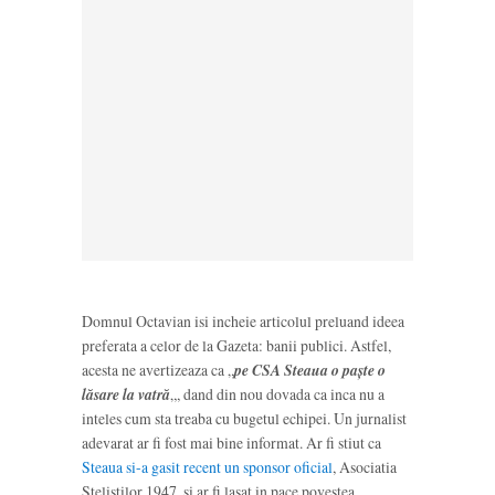
Domnul Octavian isi incheie articolul preluand ideea
preferata a celor de la Gazeta: banii publici. Astfel,
acesta ne avertizeaza ca „
pe CSA Steaua o paște o
lăsare la vatră
„, dand din nou dovada ca inca nu a
inteles cum sta treaba cu bugetul echipei. Un jurnalist
adevarat ar fi fost mai bine informat. Ar fi stiut ca
Steaua si-a gasit recent un sponsor oficial
, Asociatia
Stelistilor 1947, si ar fi lasat in pace povestea