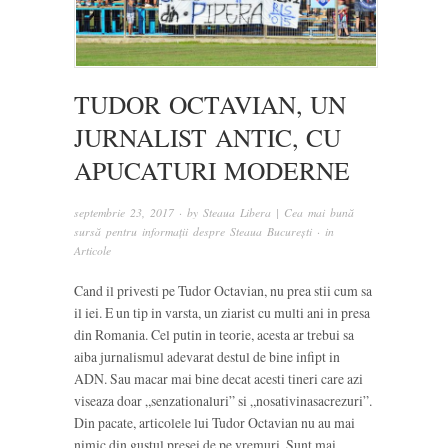
TUDOR OCTAVIAN, UN
JURNALIST ANTIC, CU
APUCATURI MODERNE
septembrie 23, 2017
· by
Steaua Libera | Cea mai bună
sursă pentru informații despre Steaua București
· in
Articole
Cand il privesti pe Tudor Octavian, nu prea stii cum sa
il iei. E un tip in varsta, un ziarist cu multi ani in presa
din Romania. Cel putin in teorie, acesta ar trebui sa
aiba jurnalismul adevarat destul de bine infipt in
ADN. Sau macar mai bine decat acesti tineri care azi
viseaza doar „senzationaluri” si „nosativinasacrezuri”.
Din pacate, articolele lui Tudor Octavian nu au mai
nimic din gustul presei de pe vremuri. Sunt mai