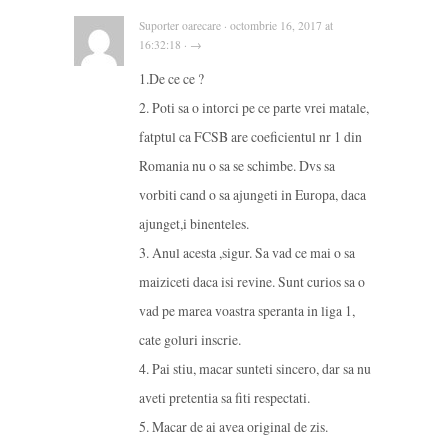
Suporter oarecare · octombrie 16, 2017 at
16:32:18 · →
1.De ce ce ?
2. Poti sa o intorci pe ce parte vrei matale,
fatptul ca FCSB are coeficientul nr 1 din
Romania nu o sa se schimbe. Dvs sa
vorbiti cand o sa ajungeti in Europa, daca
ajunget,i binenteles.
3. Anul acesta ,sigur. Sa vad ce mai o sa
maiziceti daca isi revine. Sunt curios sa o
vad pe marea voastra speranta in liga 1,
cate goluri inscrie.
4. Pai stiu, macar sunteti sincero, dar sa nu
aveti pretentia sa fiti respectati.
5. Macar de ai avea original de zis.