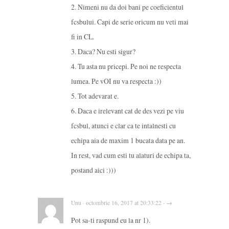
2. Nimeni nu da doi bani pe coeficientul
fcsbului. Capi de serie oricum nu veti mai
fi in CL.
3. Daca? Nu esti sigur?
4. Tu asta nu pricepi. Pe noi ne respecta
lumea. Pe vOI nu va respecta :))
5. Tot adevarat e.
6. Daca e irelevant cat de des vezi pe viu
fcsbul, atunci e clar ca te intalnesti cu
echipa aia de maxim 1 bucata data pe an.
In rest, vad cum esti tu alaturi de echipa ta,
postand aici :)))
Unu · octombrie 16, 2017 at 20:33:22 · →
Pot sa-ti raspund eu la nr 1).