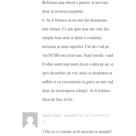
Refrenul asta obosit e patetic si serveste
doar la irosirea timpului.
6. Ar fi frumos sa nu imi dai dumneata
mie sfaturi. Ce am spus mai sus vine din
simplu bun-simt si dintr-o conduita
normala al unui suporter. Cat des vad pe
viu FCSB este irelevant. Stati linistit, vaad
Fcsbul mult mai mult decat o data pe an, si
spre deosebire de voi, astia cu dreptatea in
sufltet si cu excremente la gura, eu imi vad
doar de incurajarea echipei. Ar fi frumos
daca ati face la fel.
Steaua Libera · octombrie 16, 2017 at 18:10:15 ·
→
1.De ce e o rusine sa fii asociat cu armata?