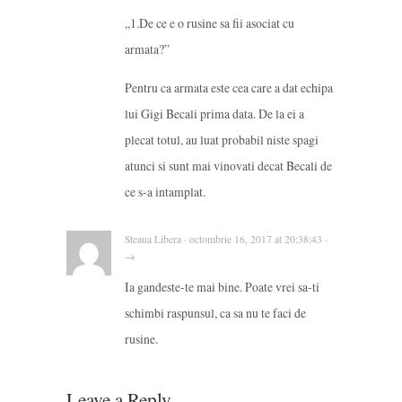
„1.De ce e o rusine sa fii asociat cu
armata?”
Pentru ca armata este cea care a dat echipa
lui Gigi Becali prima data. De la ei a
plecat totul, au luat probabil niste spagi
atunci si sunt mai vinovati decat Becali de
ce s-a intamplat.
Steaua Libera · octombrie 16, 2017 at 20:38:43 ·
→
Ia gandeste-te mai bine. Poate vrei sa-ti
schimbi raspunsul, ca sa nu te faci de
rusine.
Leave a Reply