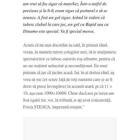
am vrut să fiu sigur că marchez. Într-o astfel de
presiune şi la 0-0, eram sigur că portarul o să se
arunce. A fost un gol sigur. Având în vedere că
iubesc clubul la care joc, un gol cu Rapid sau cu
Dinamo este special. Va fi special mereu.
Acum că nu mai discutăm la cald, în primul rând,
vreau, în numele tutror colegilor mei, să le mulţumesc
spectatorilor ce iubesc culorile roş-albastre, pentru că
ne-au susţinut neîncetat şi necondiţionat. Eu unul
puteam să jur că jucăm acasă. Iar, în al doilea rând, aş
vrea să-mi cer scuze faţă de toţi oamenii care şi-ar fi
dorit să plece învingători în această seară, pt că 11 >
10, aşa cum 1000>10000. Chiar dacă noi pe teren am
fost egalii lor, voi, în tribună, n-aţi avut concurenţă.
Forza STEAUA, împreună reuşim.”