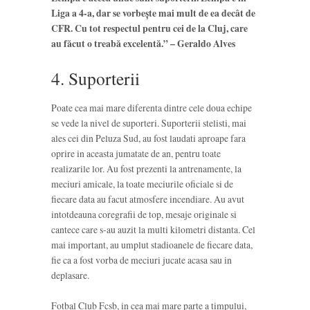
Liga a 4-a, dar se vorbeşte mai mult de ea decât de
CFR. Cu tot respectul pentru cei de la Cluj, care
au făcut o treabă excelentă.” – Geraldo Alves
4. Suporterii
Poate cea mai mare diferenta dintre cele doua echipe
se vede la nivel de suporteri. Suporterii stelisti, mai
ales cei din Peluza Sud, au fost laudati aproape fara
oprire in aceasta jumatate de an, pentru toate
realizarile lor. Au fost prezenti la antrenamente, la
meciuri amicale, la toate meciurile oficiale si de
fiecare data au facut atmosfere incendiare. Au avut
intotdeauna coregrafii de top, mesaje originale si
cantece care s-au auzit la multi kilometri distanta. Cel
mai important, au umplut stadioanele de fiecare data,
fie ca a fost vorba de meciuri jucate acasa sau in
deplasare.
Fotbal Club Fcsb, in cea mai mare parte a timpului,