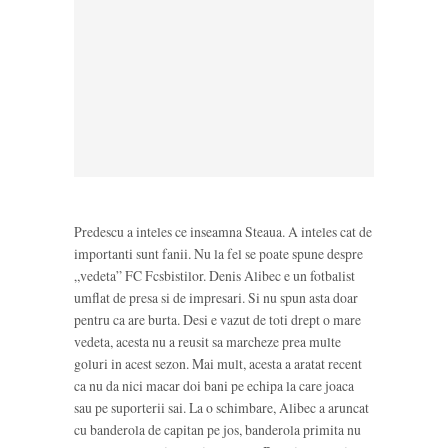
Predescu a inteles ce inseamna Steaua. A inteles cat de
importanti sunt fanii. Nu la fel se poate spune despre
„vedeta” FC Fcsbistilor. Denis Alibec e un fotbalist
umflat de presa si de impresari. Si nu spun asta doar
pentru ca are burta. Desi e vazut de toti drept o mare
vedeta, acesta nu a reusit sa marcheze prea multe
goluri in acest sezon. Mai mult, acesta a aratat recent
ca nu da nici macar doi bani pe echipa la care joaca
sau pe suporterii sai. La o schimbare, Alibec a aruncat
cu banderola de capitan pe jos, banderola primita nu