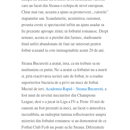
care au facut din Steaua o echipa de nivel european.
Chiar mai rau, aceasta a ajuns sa promoveze „valorile”
stapanului sau. Scandalurile, nesimtirea, rasismul,
proasta creste si spectacolul ieftin au ajuns asadar sa
fie prezente aproape zilnic in fotbalul romanesc. Drept
urmare, acesta si-a pierdut din farmec, stadioanele
fiind astfel abandonate de fani iar interesul pentru
fotbal scazand la cote inimaginabile acum 20 de ani.
Steaua Bucuresti a aratat, insa, ca nu trebuie sa ne
multumim cu putin. Ne-a aratat ca fotbalul nu a murit
si, prin reactivarea sectiei sale de fotbal, le-a readus
suporterilor bucuria de a privi un meci de fotbal.
Meciul de ieri,
Academia Rapid – Steaua Bucuresti
, a
fost unul de nivelul meciurilor din Champions
League, desi s-a jucat in Liga a IV-a. Peste 10 mii de
oameni au fost prezenti la meci, au facut o atmosfera
incredibila, au indreptat lumina reflectoarelor asupra
mizeriei din fotbalul romanesc si au demonstrat de ce
Fotbal Club Fcsb nu poate sa fie Steaua. Diferentele