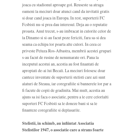
joaca cu stadionul aproape gol. Reuseste sa atraga
oameni la meciuri doar atunci cand da invitatii gratis
si doar cand joaca in Europa. In rest, suporterii FC
Fcsbisti nu-si prea dau interesul. Deja au o reputatie
proasta. Anul trecut, s-au imbracat in culorile celor de
la Dinamo si si-au facut poze fericiti, fara sa-si dea
seama ca echipa lor poarta alte culori. In ceea ce
priveste Peluza Ros-Albastra, membrii acestei grupari
s-au facut de rusine de nenumarate ori. Pana la
inceputul acestui an, acestia au fost finantati de
apropiati de-ai lui Becali. La meciuri folosesc doar
cantece inventate de suporterii stelisti care azi sunt
alaturi de Steaua, iar coregrafiile si bannerele lor par a
fi facute de copii de gradinita. Mai mult, acestia au
ajuns sa isi faca o asociatie, pentru a le cere celorlalti
suporteri FC Fcsbisti sa le doneze bani si sa le
finanteze coregrafiile si deplasarile.
Stelistii, in schimb, au infiintat Asociatia
Stelistilor 1947, o asociatie care a strans foarte