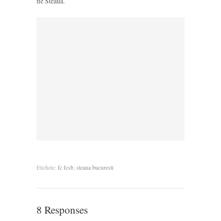
fie Steaua.
Etichete:
fc fcsb
,
steaua bucuresti
8 Responses