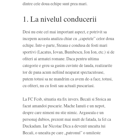
dintre cele doua echipe sunt prea mari.
1. La nivelul conducerii
Desi nu este cel mai important aspect, e potrivit sa
incepem aceasta analiza chiar cu „capetele” celor doua
echipe. Intr-o parte, Steaua e condusa de fosti mari
sportivi (Lacatus, Iovan, Bumbescu, Ion Ion, etc.) si de
ofiteri ai armatei romane. Daca pentru ultima
categorie e greu sa gasim cuvinte de lauda, realizarile
lor de pana acum nefiind neaparat spectaculoase,
putem totusi sa ne mandrim ca avem de-a face, totusi,
cu ofiteri, nu cu fosti sau actuali puscariasi.
La FC Fcsb, situatia sta fix invers. Becali si Stoica au
facut amandoi puscarie. Mache Ianuli e un nepot,
despre care nimeni nu stie nimic. Argaseala e un
personaj dubios, prezent mai mult de fatada, la fel ca
Duckadam. Iar Nicolae Dica a devenit unealta lui
Becali, o unealta pe care „patronul” o umileste