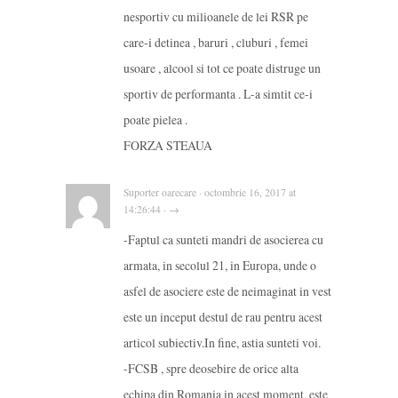
nesportiv cu milioanele de lei RSR pe
care-i detinea , baruri , cluburi , femei
usoare , alcool si tot ce poate distruge un
sportiv de performanta . L-a simtit ce-i
poate pielea .
FORZA STEAUA
Suporter oarecare · octombrie 16, 2017 at
14:26:44 · →
-Faptul ca sunteti mandri de asocierea cu
armata, in secolul 21, in Europa, unde o
asfel de asociere este de neimaginat in vest
este un inceput destul de rau pentru acest
articol subiectiv.In fine, astia sunteti voi.
-FCSB , spre deosebire de orice alta
echipa din Romania in acest moment, este