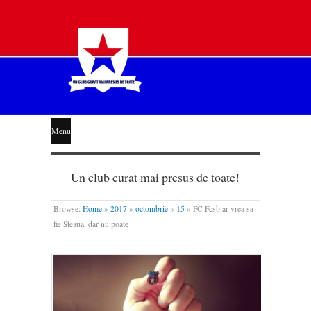
STEAUA
Menu
LIBERĂ
Un club curat mai presus de toate!
Browse:
Home
»
2017
»
octombrie
»
15
»
FC Fcsb ar vrea sa
fie Steaua, dar nu poate