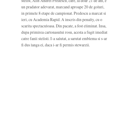
stelist, Alin Andrei Predescu, care, la doar 21 de ani, e
un pradator adevarat, marcand aproape 20 de goluri,
in primele 8 etape de campionat. Predescu a marcat si
ieri, cu Academia Rapid. A inscris din penalty, cu o
scarita spectaculoasa. Din pacate, a fost eliminat. Insa,
dupa primirea cartonasului rosu, acesta a fugit imediat
catre fanii stelisti. I-a salutat, a sarutat emblema si s-ar
fi dus langa ei, daca i-ar fi permis stewarzii.