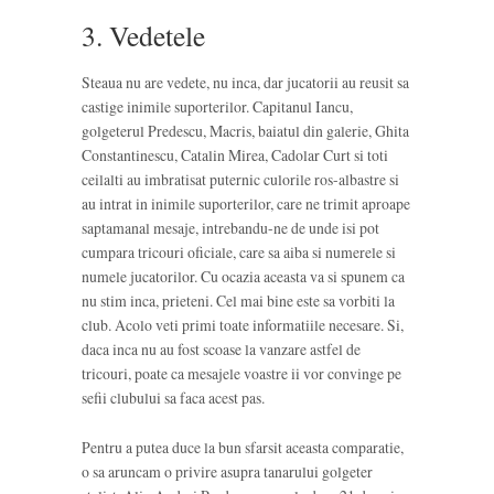
3. Vedetele
Steaua nu are vedete, nu inca, dar jucatorii au reusit sa
castige inimile suporterilor. Capitanul Iancu,
golgeterul Predescu, Macris, baiatul din galerie, Ghita
Constantinescu, Catalin Mirea, Cadolar Curt si toti
ceilalti au imbratisat puternic culorile ros-albastre si
au intrat in inimile suporterilor, care ne trimit aproape
saptamanal mesaje, intrebandu-ne de unde isi pot
cumpara tricouri oficiale, care sa aiba si numerele si
numele jucatorilor. Cu ocazia aceasta va si spunem ca
nu stim inca, prieteni. Cel mai bine este sa vorbiti la
club. Acolo veti primi toate informatiile necesare. Si,
daca inca nu au fost scoase la vanzare astfel de
tricouri, poate ca mesajele voastre ii vor convinge pe
sefii clubului sa faca acest pas.
Pentru a putea duce la bun sfarsit aceasta comparatie,
o sa aruncam o privire asupra tanarului golgeter