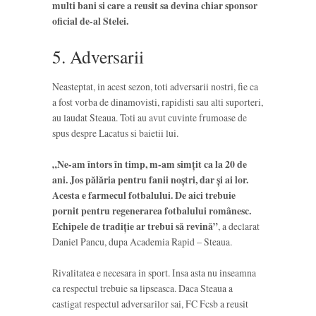
multi bani si care a reusit sa devina chiar sponsor
oficial de-al Stelei.
5. Adversarii
Neasteptat, in acest sezon, toti adversarii nostri, fie ca
a fost vorba de dinamovisti, rapidisti sau alti suporteri,
au laudat Steaua. Toti au avut cuvinte frumoase de
spus despre Lacatus si baietii lui.
„Ne-am întors în timp, m-am simţit ca la 20 de
ani. Jos pălăria pentru fanii noştri, dar şi ai lor.
Acesta e farmecul fotbalului. De aici trebuie
pornit pentru regenerarea fotbalului românesc.
Echipele de tradiţie ar trebui să revină”
, a declarat
Daniel Pancu, dupa Academia Rapid – Steaua.
Rivalitatea e necesara in sport. Insa asta nu inseamna
ca respectul trebuie sa lipseasca. Daca Steaua a
castigat respectul adversarilor sai, FC Fcsb a reusit