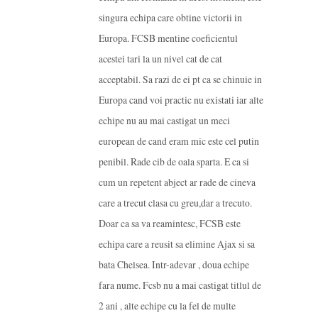
singura echipa care obtine victorii in
Europa. FCSB mentine coeficientul
acestei tari la un nivel cat de cat
acceptabil. Sa razi de ei pt ca se chinuie in
Europa cand voi practic nu existati iar alte
echipe nu au mai castigat un meci
european de cand eram mic este cel putin
penibil. Rade cib de oala sparta. E ca si
cum un repetent abject ar rade de cineva
care a trecut clasa cu greu,dar a trecuto.
Doar ca sa va reamintesc, FCSB este
echipa care a reusit sa elimine Ajax si sa
bata Chelsea. Intr-adevar , doua echipe
fara nume. Fcsb nu a mai castigat titlul de
2 ani , alte echipe cu la fel de multe