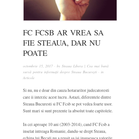
FC FCSB AR VREA SA
FIE STEAUA, DAR NU
POATE
octombrie 15, 2017
· by
Steaua Libera | Cea mai bună
sursă pentru informații despre Steaua București
· in
Articole
Si nu, nu e doar din cauza hotararilor judecatoresti
care ii interzic acest lucru. Astazi, diferentele dintre
Steaua Bucuresti si FC Fcsb se pot vedea foarte usor.
Sunt mari si sunt prezente la absolut toate capitolele.
In cei aproape 10 ani (2003-2014), cand FC Fcsb a
inselat intreaga Romanie, dandu-se drept Steaua,
echipa lui Becali nu a reusit sa isi insuseasca valorile