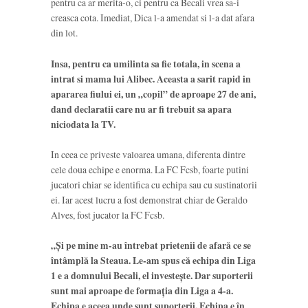
pentru ca ar merita-o, ci pentru ca Becali vrea sa-i
creasca cota. Imediat, Dica l-a amendat si l-a dat afara
din lot.
Insa, pentru ca umilinta sa fie totala, in scena a
intrat si mama lui Alibec. Aceasta a sarit rapid in
apararea fiului ei, un „copil” de aproape 27 de ani,
dand declaratii care nu ar fi trebuit sa apara
niciodata la TV.
In ceea ce priveste valoarea umana, diferenta dintre
cele doua echipe e enorma. La FC Fcsb, foarte putini
jucatori chiar se identifica cu echipa sau cu sustinatorii
ei. Iar acest lucru a fost demonstrat chiar de Geraldo
Alves, fost jucator la FC Fcsb.
„Şi pe mine m-au întrebat prietenii de afară ce se
întâmplă la Steaua. Le-am spus că echipa din Liga
1 e a domnului Becali, el investeşte. Dar suporterii
sunt mai aproape de formaţia din Liga a 4-a.
Echipa e aceea unde sunt suporterii. Echipa e în