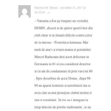
Suporter Dr. Taberei · octombrie 15, 2017 at
20:32:09 · →
– Valentin a fost pe timpuri un veritabil
DOMN , discret si de ajutor sportivilor din
club chiar si in situatii dificile contra celor
de la interne – Postelnicu haimana. Mai
mult de atat i-a trimis mama si genialului
Marcel Raducanu desi acest defectase in
Germania in 81 si era considerat dezertor
si cu ani de condamnare in prin vara lui 89
. Spre deosebire de acest Domn , dupa 98-
99 au aparut lichelele si netrebnicii dar n-
avea cine sa mai protejeze clubul nostru si
iata si rezultatul . In loc sa-i alungam la
timp dincolo de portile stadionului , si-au