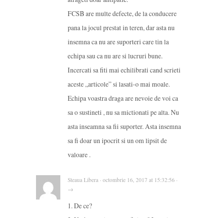
FCSB are multe defecte, de la conducere
pana la jocul prestat in teren, dar asta nu
insemna ca nu are suporteri care tin la
echipa sau ca nu are si lucruri bune.
Incercati sa fiti mai echilibrati cand scrieti
aceste „articole” si lasati-o mai moale.
Echipa voastra draga are nevoie de voi ca
sa o sustineti , nu sa mictionati pe alta. Nu
asta inseamna sa fii suporter. Asta insemna
sa fi doar un ipocrit si un om lipsit de
valoare .
Steaua Libera · octombrie 16, 2017 at 15:32:56 ·
→
1. De ce?