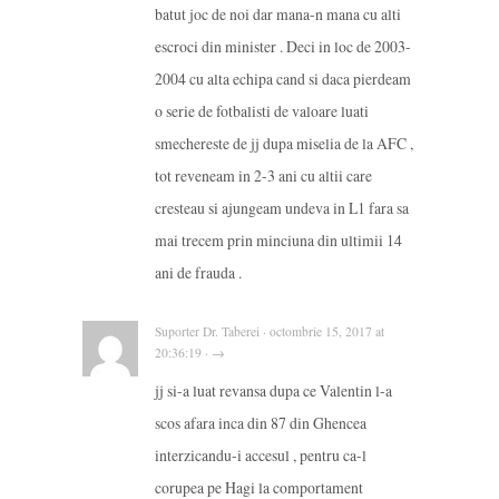
batut joc de noi dar mana-n mana cu alti
escroci din minister . Deci in loc de 2003-
2004 cu alta echipa cand si daca pierdeam
o serie de fotbalisti de valoare luati
smechereste de jj dupa miselia de la AFC ,
tot reveneam in 2-3 ani cu altii care
cresteau si ajungeam undeva in L1 fara sa
mai trecem prin minciuna din ultimii 14
ani de frauda .
Suporter Dr. Taberei · octombrie 15, 2017 at
20:36:19 · →
jj si-a luat revansa dupa ce Valentin l-a
scos afara inca din 87 din Ghencea
interzicandu-i accesul , pentru ca-l
corupea pe Hagi la comportament