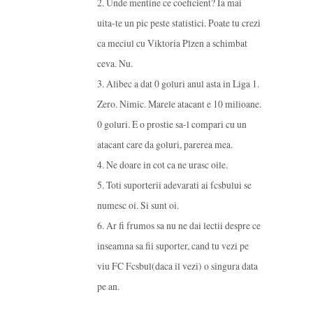
2. Unde mentine ce coeficient? Ia mai
uita-te un pic peste statistici. Poate tu crezi
ca meciul cu Viktoria Plzen a schimbat
ceva. Nu.
3. Alibec a dat 0 goluri anul asta in Liga 1.
Zero. Nimic. Marele atacant e 10 milioane.
0 goluri. E o prostie sa-l compari cu un
atacant care da goluri, parerea mea.
4. Ne doare in cot ca ne urasc oile.
5. Toti suporterii adevarati ai fcsbului se
numesc oi. Si sunt oi.
6. Ar fi frumos sa nu ne dai lectii despre ce
inseamna sa fii suporter, cand tu vezi pe
viu FC Fcsbul(daca il vezi) o singura data
pe an.