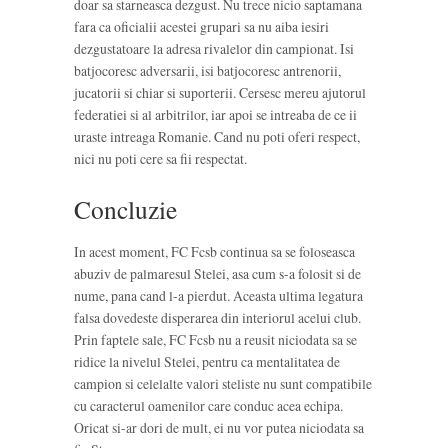
doar sa starneasca dezgust. Nu trece nicio saptamana
fara ca oficialii acestei grupari sa nu aiba iesiri
dezgustatoare la adresa rivalelor din campionat. Isi
batjocoresc adversarii, isi batjocoresc antrenorii,
jucatorii si chiar si suporterii. Cersesc mereu ajutorul
federatiei si al arbitrilor, iar apoi se intreaba de ce ii
uraste intreaga Romanie. Cand nu poti oferi respect,
nici nu poti cere sa fii respectat.
Concluzie
In acest moment, FC Fcsb continua sa se foloseasca
abuziv de palmaresul Stelei, asa cum s-a folosit si de
nume, pana cand l-a pierdut. Aceasta ultima legatura
falsa dovedeste disperarea din interiorul acelui club.
Prin faptele sale, FC Fcsb nu a reusit niciodata sa se
ridice la nivelul Stelei, pentru ca mentalitatea de
campion si celelalte valori steliste nu sunt compatibile
cu caracterul oamenilor care conduc acea echipa.
Oricat si-ar dori de mult, ei nu vor putea niciodata sa