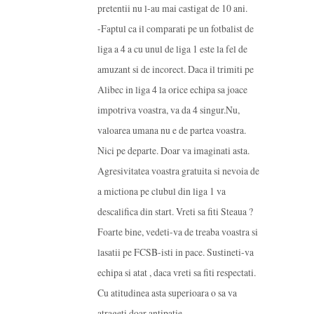
pretentii nu l-au mai castigat de 10 ani.
-Faptul ca il comparati pe un fotbalist de
liga a 4 a cu unul de liga 1 este la fel de
amuzant si de incorect. Daca il trimiti pe
Alibec in liga 4 la orice echipa sa joace
impotriva voastra, va da 4 singur.Nu,
valoarea umana nu e de partea voastra.
Nici pe departe. Doar va imaginati asta.
Agresivitatea voastra gratuita si nevoia de
a mictiona pe clubul din liga 1 va
descalifica din start. Vreti sa fiti Steaua ?
Foarte bine, vedeti-va de treaba voastra si
lasatii pe FCSB-isti in pace. Sustineti-va
echipa si atat , daca vreti sa fiti respectati.
Cu atitudinea asta superioara o sa va
atrageti doar antipatie.