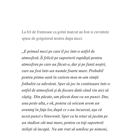
La fel de frumoase ca golul marcat au fost si cuvintele
spuse de golgeterul nostru dupa meci:
„E primul meci pe care îl joc într-o astfel de
atmosferă. Îi felicit pe suporterii rapidişti pentru
atmosfera pe care au făcut-o, dar şi pe fanii noştri,
care au fost într-un număr foarte mare. Probabil
pentru prima oară în cariera mea m-am simţit
fotbalist cu adevărat. Sper să joc în continuare într-o
astfel de atmosferă şi de fiecare dată când vin aici să
câştig. Din păcate, am plecat doar cu u
n punct. Dar,
una peste alta, e ok, pentru că oricum avem un
avantaj în faţa lor, după ce s-au încurcat, aşa că
acest punct e binevenit. Sper ca la retur să jucăm pe
un stadion cât mai mare, pentru ca toţi suporterii
stelişti să încapă. Nu am vrut să umilesc pe nimeni,