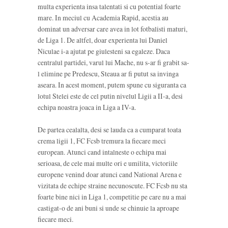
multa experienta insa talentati si cu potential foarte
mare. In meciul cu Academia Rapid, acestia au
dominat un adversar care avea in lot fotbalisti maturi,
de Liga 1. De altfel, doar experienta lui Daniel
Niculae i-a ajutat pe giulesteni sa egaleze. Daca
centralul partidei, varul lui Mache, nu s-ar fi grabit sa-
l elimine pe Predescu, Steaua ar fi putut sa invinga
aseara. In acest moment, putem spune cu siguranta ca
lotul Stelei este de cel putin nivelul Ligii a II-a, desi
echipa noastra joaca in Liga a IV-a.
De partea cealalta, desi se lauda ca a cumparat toata
crema ligii 1, FC Fcsb tremura la fiecare meci
european. Atunci cand intalneste o echipa mai
serioasa, de cele mai multe ori e umilita, victoriile
europene venind doar atunci cand National Arena e
vizitata de echipe straine necunoscute. FC Fcsb nu sta
foarte bine nici in Liga 1, competitie pe care nu a mai
castigat-o de ani buni si unde se chinuie la aproape
fiecare meci.