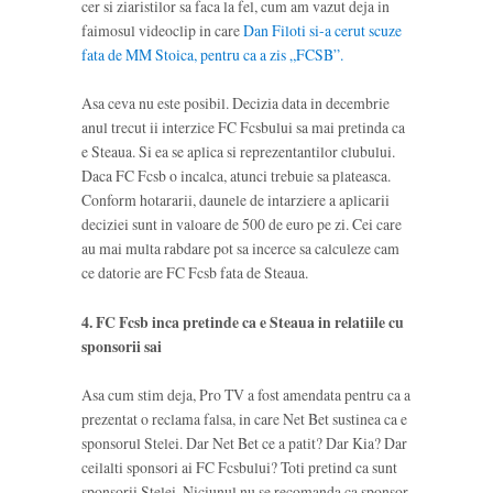
cer si ziaristilor sa faca la fel, cum am vazut deja in
faimosul videoclip in care
Dan Filoti si-a cerut scuze
fata de MM Stoica, pentru ca a zis „FCSB”.
Asa ceva nu este posibil. Decizia data in decembrie
anul trecut ii interzice FC Fcsbului sa mai pretinda ca
e Steaua. Si ea se aplica si reprezentantilor clubului.
Daca FC Fcsb o incalca, atunci trebuie sa plateasca.
Conform hotararii, daunele de intarziere a aplicarii
deciziei sunt in valoare de 500 de euro pe zi. Cei care
au mai multa rabdare pot sa incerce sa calculeze cam
ce datorie are FC Fcsb fata de Steaua.
4. FC Fcsb inca pretinde ca e Steaua in relatiile cu
sponsorii sai
Asa cum stim deja, Pro TV a fost amendata pentru ca a
prezentat o reclama falsa, in care Net Bet sustinea ca e
sponsorul Stelei. Dar Net Bet ce a patit? Dar Kia? Dar
ceilalti sponsori ai FC Fcsbului? Toti pretind ca sunt
sponsorii Stelei. Niciunul nu se recomanda ca sponsor