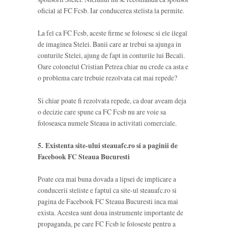
oficial al FC Fcsb. Iar conducerea stelista la permite.
La fel ca FC Fcsb, aceste firme se folosesc si ele ilegal
de imaginea Stelei. Banii care ar trebui sa ajunga in
conturile Stelei, ajung de fapt in conturile lui Becali.
Oare colonelul Cristian Petrea chiar nu crede ca asta e
o problema care trebuie rezolvata cat mai repede?
Si chiar poate fi rezolvata repede, ca doar aveam deja
o decizie care spune ca FC Fcsb nu are voie sa
foloseasca numele Steaua in activitati comerciale.
5. Existenta site-ului steauafc.ro si a paginii de
Facebook FC Steaua Bucuresti
Poate cea mai buna dovada a lipsei de implicare a
conducerii steliste e faptul ca site-ul steauafc.ro si
pagina de Facebook FC Steaua Bucuresti inca mai
exista. Acestea sunt doua instrumente importante de
propaganda, pe care FC Fcsb le foloseste pentru a