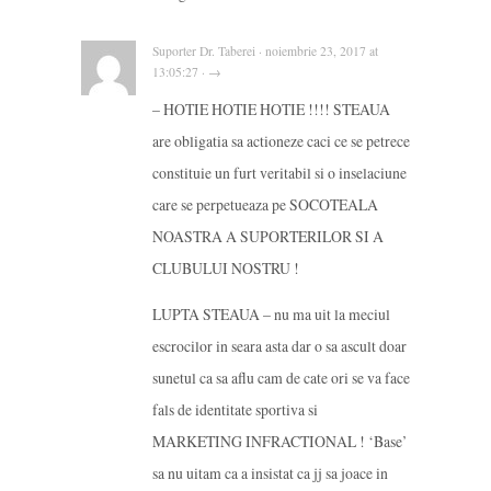
Suporter Dr. Taberei · noiembrie 23, 2017 at
13:05:27 · →
– HOTIE HOTIE HOTIE !!!! STEAUA
are obligatia sa actioneze caci ce se petrece
constituie un furt veritabil si o inselaciune
care se perpetueaza pe SOCOTEALA
NOASTRA A SUPORTERILOR SI A
CLUBULUI NOSTRU !
LUPTA STEAUA – nu ma uit la meciul
escrocilor in seara asta dar o sa ascult doar
sunetul ca sa aflu cam de cate ori se va face
fals de identitate sportiva si
MARKETING INFRACTIONAL ! ‘Base’
sa nu uitam ca a insistat ca jj sa joace in