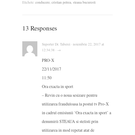
Etichete:
conducere
,
cristian petrea
,
steaua bucuresti
13 Responses
Suporter Dr. Taberei · noiembrie 22, 2017 at
12:34:38 · →
PRO-X
22/11/2017
11:50
Ora exacta in sport
– Revin cu o noua sesizare pentru
utilizarea frauduloasa la postul tv Pro-X
in cadrul emisiunii ‘Ora exacta in sport’ a
denumirii STEAUA si stelisti prin
utilizarea in mod repetat atat de