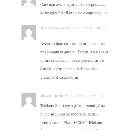
Oare mai avem departament de presa sau
de imagine? Ar fi exact de competență lor!
Steaua Libera · noiembrie 22, 2017 at 19:28:55 ·
→
Avem, ca doar cu acest departament i-au
pus pumnul in gura lui Talpan. Au zis ca el
nu are ce sa comunice cu presa, ca asta e
datoria departamentului de relatii cu
presa. Doar ca aia dorm
Shtazian · noiembrie 22, 2017 at 19:12:30 · →
Telekom Sport are o știre de genul „Cate
bilete au cumpărat suporterii steliști
pentru meciul Plzen-FCSB?” Telekom