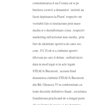
comentatoarea d-na Cozma cat si pe
burtiera (crawl) a denumirii ‘stelistii au
facut deplasarea la Plzen’ respectiv un
veritabil fals si inselaciune prin mass-
media si o dezinformare crasa , respectiv
marketing infractional mas-media , prin
furt de identitate sportiva de catre soc.
com . F.C.Fcsb si a clubului sportiv
ilfovean pe care il detine , nefiind nicio
data in mod legal si in acte legale
STEAUA Bucuresti , aceasta fiind
denumirea clubului STEAUA Bucuresti
din Bd. Ghencea 35 in conformitate cu
toate deciziile definitive finale , societatea
frauduloasa practicand de-a lungul peste
10 ani furtul de marca si de identitate