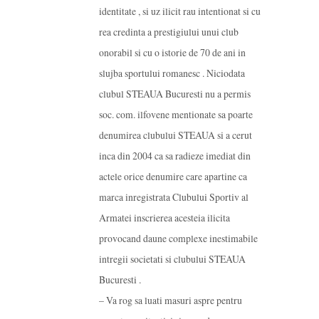
identitate , si uz ilicit rau intentionat si cu
rea credinta a prestigiului unui club
onorabil si cu o istorie de 70 de ani in
slujba sportului romanesc . Niciodata
clubul STEAUA Bucuresti nu a permis
soc. com. ilfovene mentionate sa poarte
denumirea clubului STEAUA si a cerut
inca din 2004 ca sa radieze imediat din
actele orice denumire care apartine ca
marca inregistrata Clubului Sportiv al
Armatei inscrierea acesteia ilicita
provocand daune complexe inestimabile
intregii societati si clubului STEAUA
Bucuresti .
– Va rog sa luati masuri aspre pentru