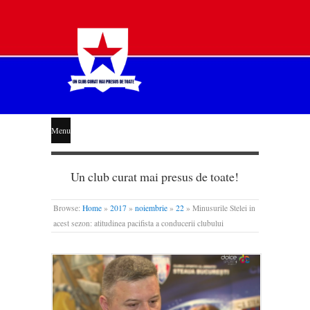
STEAUA
Menu
LIBERĂ
Un club curat mai presus de toate!
Browse:
Home
»
2017
»
noiembrie
»
22
»
Minusurile Stelei in
acest sezon: atitudinea pacifista a conducerii clubului