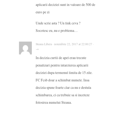
aplicarii deciziei sunt in valoare de 500 de
euro pe zi
Unde scrie asta ? Un link ceva ?
Socotesc eu, nu e problema…
Steaua Libera · noiembrie 22, 2017 at 22:00:27 ·
→
In decizia curtii de apel erau trecute
penalizari pentru intarzierea aplicarii
deciziei dupa termenul limita de 15 zile.
FC Fcsb doar a schimbat numele. Insa
decizia spune foarte clar ca nu e destula
schimbarea, ci ca trebuie sa si inceteze
folosirea numelui Steaua.