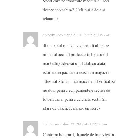
Sport care ne transmite meciurile. Deci
despre ce vorbim?!? Mi-e silă deja și
lehamite.
no body · noiembrie 22, 2017 at 21:30:19 · →
din punctul meu de vedere, ult alt mare
minus al acestui proiect este lipsa unui
marketing adecvat unui club cu atata
istorie. din pacate nu exista un magazin
adevarat Steaua, nici macar unul virtual. si
nu doar pentru echipamentele sectiei de
fotbal, dar si pentru celelalte sectii (in
afara de baschet care are un store)
Tot Eu · noiembrie 22, 2017 at 21:32:12 · →
Conform hotararii, daunele de intarziere a