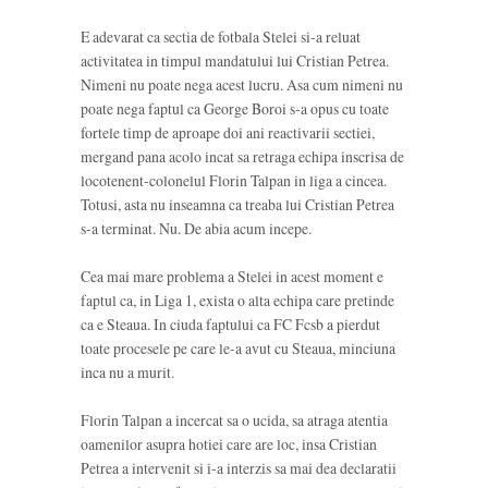
E adevarat ca sectia de fotbala Stelei si-a reluat
activitatea in timpul mandatului lui Cristian Petrea.
Nimeni nu poate nega acest lucru. Asa cum nimeni nu
poate nega faptul ca George Boroi s-a opus cu toate
fortele timp de aproape doi ani reactivarii sectiei,
mergand pana acolo incat sa retraga echipa inscrisa de
locotenent-colonelul Florin Talpan in liga a cincea.
Totusi, asta nu inseamna ca treaba lui Cristian Petrea
s-a terminat. Nu. De abia acum incepe.
Cea mai mare problema a Stelei in acest moment e
faptul ca, in Liga 1, exista o alta echipa care pretinde
ca e Steaua. In ciuda faptului ca FC Fcsb a pierdut
toate procesele pe care le-a avut cu Steaua, minciuna
inca nu a murit.
Florin Talpan a incercat sa o ucida, sa atraga atentia
oamenilor asupra hotiei care are loc, insa Cristian
Petrea a intervenit si i-a interzis sa mai dea declaratii