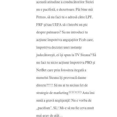
această atitudine a conducătorilor Stelei
nu e pacifistă, e dezertoare. Păi bine mă
Petreo, să nu faci tu o adresă către LPF,
FRF și/sau UEFA să-i întrebi un pic
despre palmares? Sa nu introduci tu
acțiune împotriva angajaților Fcsb care,
împotriva deciziei unei instanțe
judecătorești, ei își spun la TV Steaua? Să
nu faci tu nicio acțiune împotriva PRO și
NetBet care prin folosirea ilegală a
numelui Steaua îți provoacă daune
directe?!!!! Să nu ai tu niciun fel de
strategie de marketing?!?!?!?!? Asta îmi
sună a gravă neglijență! Nu e vorba de
„pacifism”, SL! Mi-e să nu fie ceva mult
mai grav de atât…