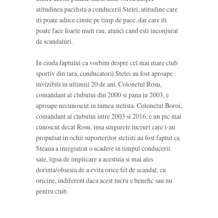
atitudinea pacifista a conducerii Stelei, atitudine care
iti poate aduce cinste pe timp de pace, dar care iti
poate face foarte mult rau, atunci cand esti inconjurat
de scandaluri.
In ciuda faptului ca vorbim despre cel mai mare club
sportiv din tara, conducatorii Stelei au fost aproape
invizibili in ultimiii 20 de ani. Colonelul Rosu,
comandant al clubului din 2000 si pana in 2003, e
aproape necunoscut in lumea stelista. Colonelul Boroi,
comandant al clubului intre 2003 si 2016, e un pic mai
cunoscut decat Rosu, insa singurele lucruri care l-au
propulsat in ochii suporterilor stelisti au fost faptul ca
Steaua a inregistrat o scadere in timpul conducerii
sale, lipsa de implicare a acestuia si mai ales
dorinta/obsesia de a evita orice fel de scandal, cu
oricine, indiferent daca acest lucru e benefic sau nu
pentru club.