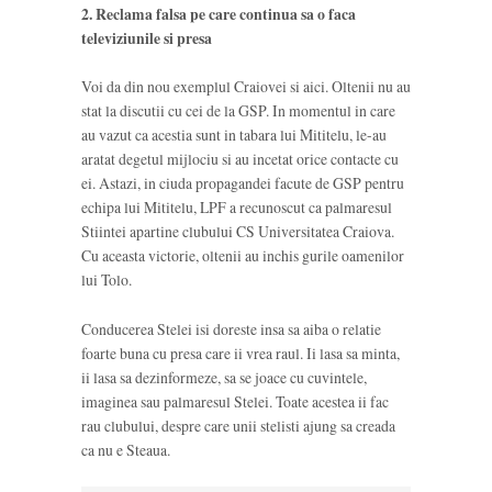
2. Reclama falsa pe care continua sa o faca
televiziunile si presa
Voi da din nou exemplul Craiovei si aici. Oltenii nu au
stat la discutii cu cei de la GSP. In momentul in care
au vazut ca acestia sunt in tabara lui Mititelu, le-au
aratat degetul mijlociu si au incetat orice contacte cu
ei. Astazi, in ciuda propagandei facute de GSP pentru
echipa lui Mititelu, LPF a recunoscut ca palmaresul
Stiintei apartine clubului CS Universitatea Craiova.
Cu aceasta victorie, oltenii au inchis gurile oamenilor
lui Tolo.
Conducerea Stelei isi doreste insa sa aiba o relatie
foarte buna cu presa care ii vrea raul. Ii lasa sa minta,
ii lasa sa dezinformeze, sa se joace cu cuvintele,
imaginea sau palmaresul Stelei. Toate acestea ii fac
rau clubului, despre care unii stelisti ajung sa creada
ca nu e Steaua.