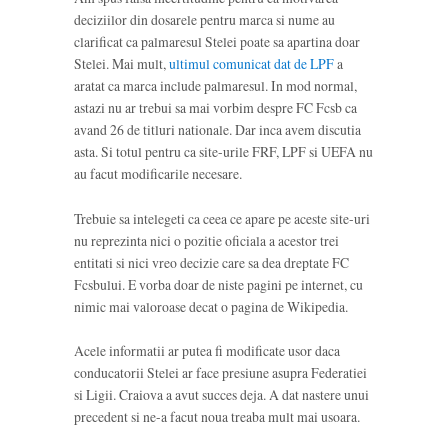
deciziilor din dosarele pentru marca si nume au
clarificat ca palmaresul Stelei poate sa apartina doar
Stelei. Mai mult,
ultimul comunicat dat de LPF
a
aratat ca marca include palmaresul. In mod normal,
astazi nu ar trebui sa mai vorbim despre FC Fcsb ca
avand 26 de titluri nationale. Dar inca avem discutia
asta. Si totul pentru ca site-urile FRF, LPF si UEFA nu
au facut modificarile necesare.
Trebuie sa intelegeti ca ceea ce apare pe aceste site-uri
nu reprezinta nici o pozitie oficiala a acestor trei
entitati si nici vreo decizie care sa dea dreptate FC
Fcsbului. E vorba doar de niste pagini pe internet, cu
nimic mai valoroase decat o pagina de Wikipedia.
Acele informatii ar putea fi modificate usor daca
conducatorii Stelei ar face presiune asupra Federatiei
si Ligii. Craiova a avut succes deja. A dat nastere unui
precedent si ne-a facut noua treaba mult mai usoara.