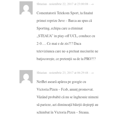
Shtazian · noiembrie 22, 2017 at 23:00:08 · →
Comentatorii Telekom Sport, la finalul
primei reprize Juve – Barca au spus că
Sporting, echipa care a eliminat
„STEAUA” in play-off UCL, conduce cu
2-0…. Ce mai e de zis?!? Daca
televiziunea care ne-a preluat meciurile ne
batjocorește, ce pretenții sa de la PRO?!?
Shtazian · noiembrie 23, 2017 at 06:29:48 · →
NetBet aseară apărea pe google cu
Victoria Plzen – Fcsb, anunț promovat.
Văzând probabil că nu se înghesuie nimeni
să parieze, azi dimineață băieții deștepți au
schimbat în Victoria Plzen – Steaua.