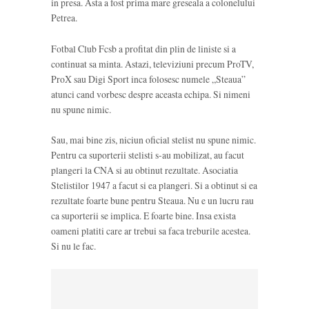
in presa. Asta a fost prima mare greseala a colonelului
Petrea.
Fotbal Club Fcsb a profitat din plin de liniste si a
continuat sa minta. Astazi, televiziuni precum ProTV,
ProX sau Digi Sport inca folosesc numele „Steaua”
atunci cand vorbesc despre aceasta echipa. Si nimeni
nu spune nimic.
Sau, mai bine zis, niciun oficial stelist nu spune nimic.
Pentru ca suporterii stelisti s-au mobilizat, au facut
plangeri la CNA si au obtinut rezultate. Asociatia
Stelistilor 1947 a facut si ea plangeri. Si a obtinut si ea
rezultate foarte bune pentru Steaua. Nu e un lucru rau
ca suporterii se implica. E foarte bine. Insa exista
oameni platiti care ar trebui sa faca treburile acestea.
Si nu le fac.