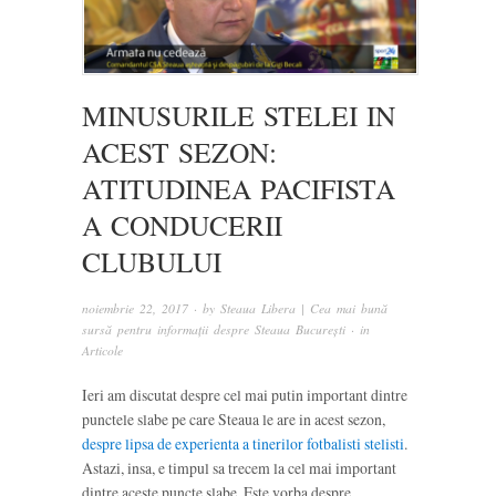
MINUSURILE STELEI IN
ACEST SEZON:
ATITUDINEA PACIFISTA
A CONDUCERII
CLUBULUI
noiembrie 22, 2017
· by
Steaua Libera | Cea mai bună
sursă pentru informații despre Steaua București
· in
Articole
Ieri am discutat despre cel mai putin important dintre
punctele slabe pe care Steaua le are in acest sezon,
despre lipsa de experienta a tinerilor fotbalisti stelisti
.
Astazi, insa, e timpul sa trecem la cel mai important
dintre aceste puncte slabe. Este vorba despre