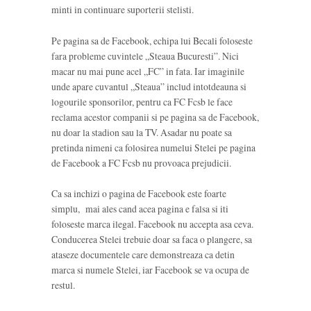
minti in continuare suporterii stelisti.
Pe pagina sa de Facebook, echipa lui Becali foloseste
fara probleme cuvintele „Steaua Bucuresti”. Nici
macar nu mai pune acel „FC” in fata. Iar imaginile
unde apare cuvantul „Steaua” includ intotdeauna si
logourile sponsorilor, pentru ca FC Fcsb le face
reclama acestor companii si pe pagina sa de Facebook,
nu doar la stadion sau la TV. Asadar nu poate sa
pretinda nimeni ca folosirea numelui Stelei pe pagina
de Facebook a FC Fcsb nu provoaca prejudicii.
Ca sa inchizi o pagina de Facebook este foarte
simplu, mai ales cand acea pagina e falsa si iti
foloseste marca ilegal. Facebook nu accepta asa ceva.
Conducerea Stelei trebuie doar sa faca o plangere, sa
ataseze documentele care demonstreaza ca detin
marca si numele Stelei, iar Facebook se va ocupa de
restul.