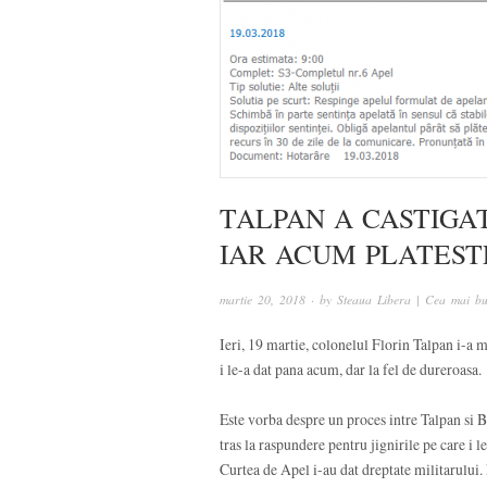
TALPAN A CASTIGAT 
IAR ACUM PLATEST
martie 20, 2018
· by
Steaua Libera | Cea mai bu
Ieri, 19 martie, colonelul Florin Talpan i-a 
i le-a dat pana acum, dar la fel de dureroasa.
Este vorba despre un proces intre Talpan si Bec
tras la raspundere pentru jignirile pe care i l
Curtea de Apel i-au dat dreptate militarului.