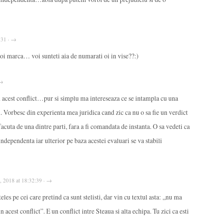
:31 · →
apoi marca… voi sunteti aia de numarati oi in vise??:)
 →
n acest conflict…pur si simplu ma intereseaza ce se intampla cu una
ri. Vorbesc din experienta mea juridica cand zic ca nu o sa fie un verdict
acuta de una dintre parti, fara a fi comandata de instanta. O sa vedeti ca
ndependenta iar ulterior pe baza acestei evaluari se va stabili
0, 2018 at 18:32:39 · →
les pe cei care pretind ca sunt stelisti, dar vin cu textul asta: „nu ma
n acest conflict”. E un conflict intre Steaua si alta echipa. Tu zici ca esti