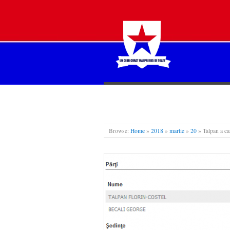
STEAUA LIBERĂ
Browse:
Home
»
2018
»
martie
»
20
»
Talpan a cas