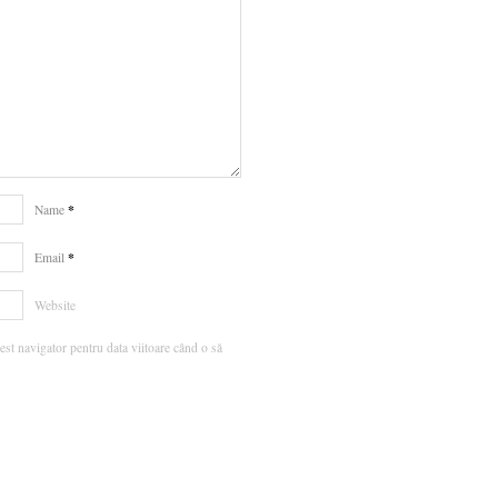
*
Name
*
Email
Website
est navigator pentru data viitoare când o să