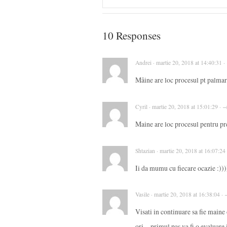
10 Responses
Andrei · martie 20, 2018 at 14:40:31 
Mâine are loc procesul pt palma
Cyril · martie 20, 2018 at 15:01:29 · 
Maine are loc procesul pentru pr
Shtazian · martie 20, 2018 at 16:07:24
Ii da mumu cu fiecare ocazie :)))
Vasile · martie 20, 2018 at 16:38:04 ·
Visati in continuare sa fie maine
ori…primul pas va fi o evaluare