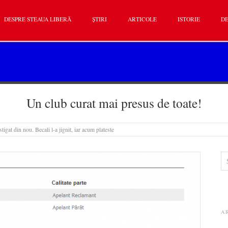
DESPRE STEAUA LIBERĂ
ȘTIRI
ARTICOLE
ISTORIE
DE
Un club curat mai presus de toate!
tigat din nou. Becali l-a jignit, iar acum plateste
A