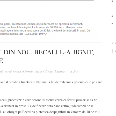
C
DIN NOU. BECALI L-A JIGNIT,
Ca
E
nă sursă pentru informații despre Steaua București
· in
Știri
mai dat o palma lui Becali. Nu una la fel de puternica precum cele pe care
ali, proces prin care colonelul stelist cerea ca fostul puscarias sa fie
e-a aruncat in presa. Ca de fiecare data pana acum, judecatorii de la
 L-au obligat pe Becali sa plateasca despagubiri in valoare de 30 de mii