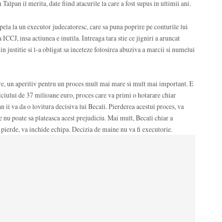
alpan il merita, date fiind atacurile la care a fost supus in ultimii ani.
pela la un executor judecatoresc, care sa puna poprire pe conturile lui
 ICCJ, insa actiunea e inutila. Intreaga tara stie ce jigniri a aruncat
in justitie si l-a obligat sa inceteze folosirea abuziva a marcii si numelui
ere, un aperitiv pentru un proces mult mai mare si mult mai important. E
ciului de 37 milioane euro, proces care va primi o hotarare chiar
 ii va da o lovitura decisiva lui Becali. Pierderea acestui proces, va
 nu poate sa plateasca acest prejudiciu. Mai mult, Becali chiar a
a pierde, va inchide echipa. Decizia de maine nu va fi executorie.