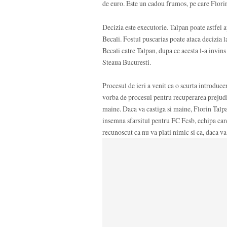
de euro. Este un cadou frumos, pe care Florin T
Decizia este executorie. Talpan poate astfel a
Becali. Fostul puscarias poate ataca decizia la
Becali catre Talpan, dupa ce acesta l-a invins 
Steaua Bucuresti.
Procesul de ieri a venit ca o scurta introduc
vorba de procesul pentru recuperarea prejudi
maine. Daca va castiga si maine, Florin Talpan
insemna sfarsitul pentru FC Fcsb, echipa care
recunoscut ca nu va plati nimic si ca, daca v