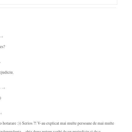
· →
res?
→
ejudiciu.
 · →
)
 →
 o hotarare :)) Serios ?! V-au explicat mai multe persoane de mai multe
 independenta…abia dupa putem vorbi de un prejudiciu si de o