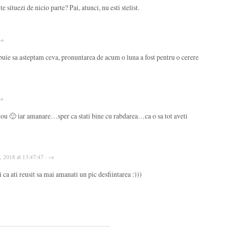
e situezi de nicio parte? Pai, atunci, nu esti stelist.
 →
buie sa asteptam ceva, pronuntarea de acum o luna a fost pentru o cerere
 →
nou 🙂 iar amanare…sper ca stati bine cu rabdarea…ca o sa tot aveti
2, 2018 at 13:47:47 · →
 ca ati reusit sa mai amanati un pic desfiintarea :)))