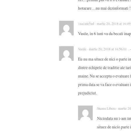
hotarare…nu mai dezinformati !
1na1nte5ud · martie 20, 2018 at 16:49
Vasile, in 6 luni va da becali in
Vasile · martie 20, 2018 at 16:56:01 ·
Eu nu ma situez de nici o parte i
dintre echipele de traditie ale ta
maine. Nu se accepta o evaluare f
prima data se va face o evaluare i
prejudiciul.
Steaua Libera · martie 2
Niciodata nu i-am inte
situez de nicio parte i