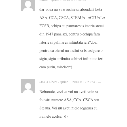
dar voua nu va e rusine sa abondati fosta
ASA, CCA, CSCA, STEAUA- ACTUALA
FCSB, echipa cu palmares is istoria stelei
din 1947 pana azi, pentru o echipa fara
istorie si palmares infiintata ieri?doar
pentru ca oierul nu a stiut sa isi asigure o
sigla, sigla atribuita echipei infiintate ieri.
cam putin, miseilor:)
Steaua Libera · aprilie 3, 2018 at 17:23:34 · →
Nebunule, vezi ca voi nu aveti voie sa
folositi numele ASA, CCA, CSCA sau
Steaua. Voi nu aveti nicio legatura cu
numele acelea :)))