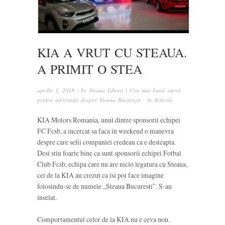
KIA A VRUT CU STEAUA.
A PRIMIT O STEA
aprilie 1, 2018
· by
Steaua Libera | Cea mai bună sursă
pentru informații despre Steaua București
· in
Articole
KIA Motors Romania, unul dintre sponsorii echipei
FC Fcsb, a incercat sa faca in weekend o manevra
despre care sefii companiei credeau ca e desteapta.
Desi stiu foarte bine ca sunt sponsorii echipei Fotbal
Club Fcsb, echipa care nu are nicio legatura cu Steaua,
cei de la KIA au crezut ca isi pot face imagine
folosindu-se de numele „Steaua Bucuresti”. S-au
inselat.
Comportamentul celor de la KIA nu e ceva nou.