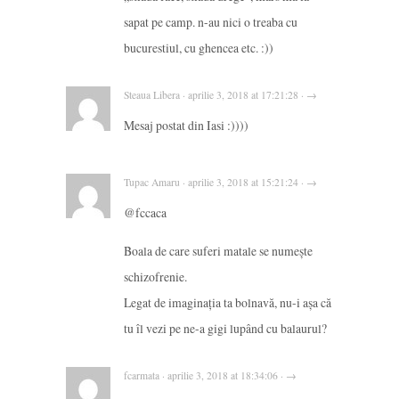
sapat pe camp. n-au nici o treaba cu
bucurestiul, cu ghencea etc. :))
Steaua Libera · aprilie 3, 2018 at 17:21:28 · →
Mesaj postat din Iasi :))))
Tupac Amaru · aprilie 3, 2018 at 15:21:24 · →
@fccaca
Boala de care suferi matale se numește
schizofrenie.
Legat de imaginația ta bolnavă, nu-i așa că
tu îl vezi pe ne-a gigi lupând cu balaurul?
fcarmata · aprilie 3, 2018 at 18:34:06 · →