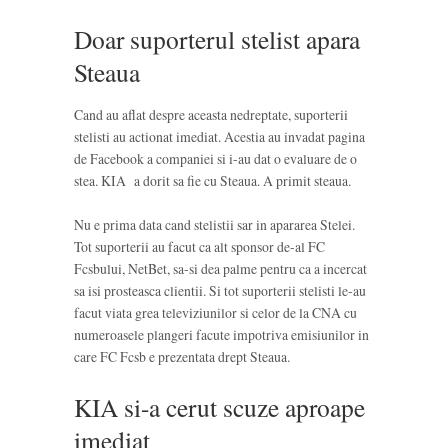
Doar suporterul stelist apara
Steaua
Cand au aflat despre aceasta nedreptate, suporterii
stelisti au actionat imediat. Acestia au invadat pagina
de Facebook a companiei si i-au dat o evaluare de o
stea. KIA a dorit sa fie cu Steaua. A primit steaua.
Nu e prima data cand stelistii sar in apararea Stelei.
Tot suporterii au facut ca alt sponsor de-al FC
Fcsbului, NetBet, sa-si dea palme pentru ca a incercat
sa isi prosteasca clientii. Si tot suporterii stelisti le-au
facut viata grea televiziunilor si celor de la CNA cu
numeroasele plangeri facute impotriva emisiunilor in
care FC Fcsb e prezentata drept Steaua.
KIA si-a cerut scuze aproape
imediat