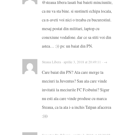
@steaua libera lasati bai baieti minciunile,
ca nu va sta bine. si sustineti echipa locala,
ca n-aveti voi nici o treaba cu bucurestiul.
mesaj postat din militari, laptop cu
conexiune vodafone. dar ce sa stiti voi din
astea… :)) ps: un baiat din PN.
Steaua Libera · aprilie 3, 2018 at 20:49:11 · →
Care baiat din PN? Ala care merge la
meciuri la Juventus? Sau ala care vinde
invitatii la meciurile FC Fcsbului? Sigur
nu esti ala care vinde produse cu marca
Steaua, ca la ala i-a inchis Talpan afacerea
:)))