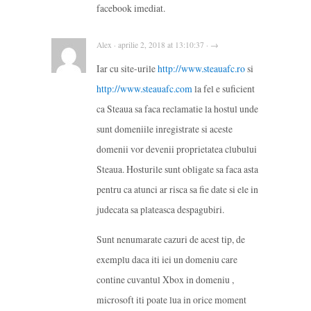
facebook imediat.
Alex · aprilie 2, 2018 at 13:10:37 · →
Iar cu site-urile
http://www.steauafc.ro
si
http://www.steauafc.com
la fel e suficient
ca Steaua sa faca reclamatie la hostul unde
sunt domeniile inregistrate si aceste
domenii vor devenii proprietatea clubului
Steaua. Hosturile sunt obligate sa faca asta
pentru ca atunci ar risca sa fie date si ele in
judecata sa plateasca despagubiri.
Sunt nenumarate cazuri de acest tip, de
exemplu daca iti iei un domeniu care
contine cuvantul Xbox in domeniu ,
microsoft iti poate lua in orice moment