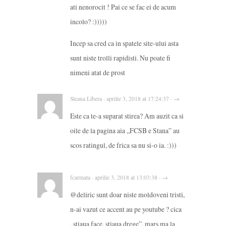
ati nenorocit ! Pai ce se fac ei de acum
incolo? :)))))
Incep sa cred ca in spatele site-ului asta
sunt niste trolli rapidisti. Nu poate fi
nimeni atat de prost
Steaua Libera · aprilie 3, 2018 at 17:24:37 · →
Este ca te-a suparat stirea? Am auzit ca si
oile de la pagina aia „FCSB e Stana” au
scos ratingul, de frica sa nu si-o ia. :)))
fcarmata · aprilie 3, 2018 at 13:03:38 · →
@deliric sunt doar niste moldoveni tristi,
n-ai vazut ce accent au pe youtube ? cica
„stiaua face, stiaua drege”, mars ma la