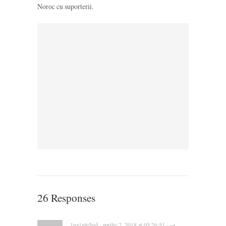
Noroc cu suporterii.
26 Responses
1na1nte5ud · aprilie 2, 2018 at 05:26:51 · →