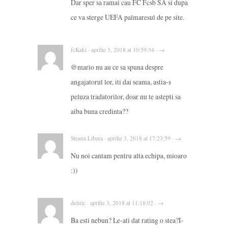
Dar sper sa ramai cau FC Fcsb SA si dupa
ce va sterge UEFA palmaresul de pe site.
fcKaki · aprilie 3, 2018 at 10:59:34 · →
@mario nu au ce sa spuna despre
angajatorul lor, iti dai seama, astia-s
peluza tradatorilor, doar nu te astepti sa
aiba buna credinta??
Steaua Libera · aprilie 3, 2018 at 17:23:59 · →
Nu noi cantam pentru alta echipa, mioaro
:))
deliric · aprilie 3, 2018 at 11:18:02 · →
Ba esti nebun? Le-ati dat rating o stea?I-