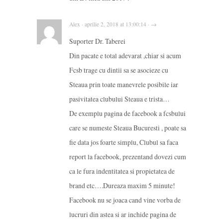
Alex · aprilie 2, 2018 at 13:00:14 · →
Suporter Dr. Taberei
Din pacate e total adevarat ,chiar si acum
Fcsb trage cu dintii sa se asocieze cu
Steaua prin toate manevrele posibile iar
pasivitatea clubului Steaua e trista…
De exemplu pagina de facebook a fcsbului
care se numeste Steaua Bucuresti , poate sa
fie data jos foarte simplu, Clubul sa faca
report la facebook, prezentand dovezi cum
ca le fura indentitatea si propietatea de
brand etc….Dureaza maxim 5 minute!
Facebook nu se joaca cand vine vorba de
lucruri din astea si ar inchide pagina de