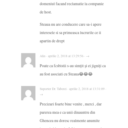
domeniul facand reclamatie la companie
de host.
Steaua nu are conducere care sa-i apere
interesele si sa primeasca lucrurile ce ii
apartin de drept
Alin · aprilie 2, 2018 at 13:29:56 · →
Poate ca fcsbistii s-au simțit și ei jigniți ca
au fost asociati cu Steaua😂😂😂
Suporter Dr. Taberei · aprilie 2, 2018 at 13:31:09 ·
→
Precizari foarte bine venite , merci , dar
parerea mea e ca unii dinauntru din
Ghencea nu doresc realmente anumite