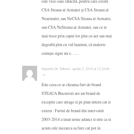
este vreo oaie rătăcită, pentru care există
CSA Steaua al Armatei și CSA Steaua al
Nearmatei, sau NeCSA Steaua al Armatei,
sau CSA NeSteaua al Armatei, sau ce le
mai trece prin capul lor plin cu aer sau mai
degrabă plin cu vid înaintat, că materie
cenușie sigur nu e……
Suporter Dr. Taberei · aprilie 2, 2018 at 12:24:08 ·
→
Este ceea ce se cheama furt de brand .
STEAUA Bucuresti are un brand de
exceptie care atrage si pe plan intern cat si
extern . Furtul de brand din intervalul
2003-2014 a lasat urme adanci si uite ca si
acum oile incearca sa fure cat pot in