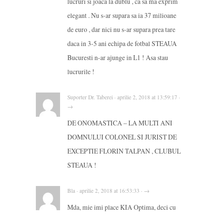
lucruri si joaca la dublu , ca sa ma exprim
elegant . Nu s-ar supara sa ia 37 milioane
de euro , dar nici nu s-ar supara prea tare
daca in 3-5 ani echipa de fotbal STEAUA
Bucuresti n-ar ajunge in L1 ! Asa stau
lucrurile !
Suporter Dr. Taberei · aprilie 2, 2018 at 13:59:17 ·
→
DE ONOMASTICA – LA MULTI ANI
DOMNULUI COLONEL SI JURIST DE
EXCEPTIE FLORIN TALPAN , CLUBUL
STEAUA !
Bla · aprilie 2, 2018 at 16:53:33 · →
Mda, mie imi place KIA Optima, deci cu