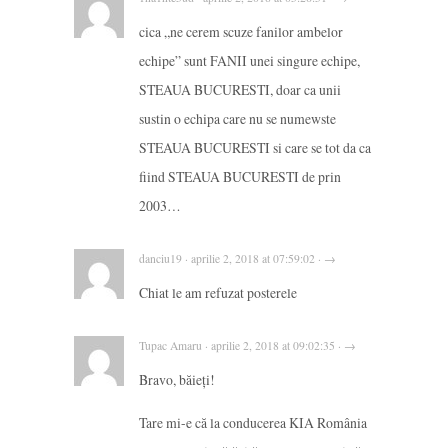
cica „ne cerem scuze fanilor ambelor
echipe” sunt FANII unei singure echipe,
STEAUA BUCURESTI, doar ca unii
sustin o echipa care nu se numewste
STEAUA BUCURESTI si care se tot da ca
fiind STEAUA BUCURESTI de prin
2003…
danciu19 · aprilie 2, 2018 at 07:59:02 · →
Chiat le am refuzat posterele
Tupac Amaru · aprilie 2, 2018 at 09:02:35 · →
Bravo, băieți!
Tare mi-e că la conducerea KIA România