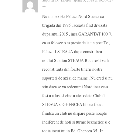
Suporter Dr. Taberei · aprilie 3, 2018 at 19:30:02 ·
→
Nu mai exista Peluza Nord Steaua ca
brigada din 1995 , aceasta find divizata
dupa anul 2015 , insa GARANTAT 100 %
ca sa folosec o expresie de la un post Tv ,
Peluza 1 STEAUA dupa construirea
noului Stadion STEAUA Bucuresti va fi
reconstituita din foarte tinerii nostri
suporteri de azi si de maine . Nu cred si nu
stiu daca se va redenumi Nord insa ce-a
fost a a fost si cine a ales odata Clubul
STEAUA si GHENCEA bine a facut
fiindca un club nu dispare peste noapte
indiferent de hoti si turme bezmetice si e
tot la locul lui in Bd. Ghencea 35 . In