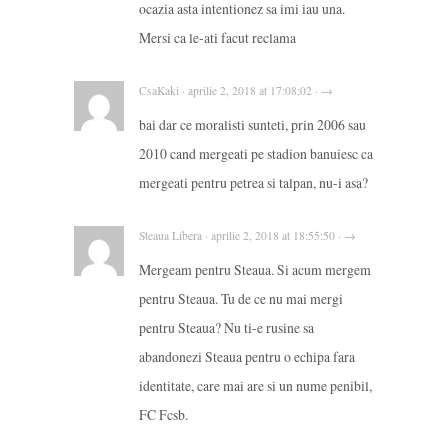
ocazia asta intentionez sa imi iau una.
Mersi ca le-ati facut reclama
CsaKaki · aprilie 2, 2018 at 17:08:02 · →
bai dar ce moralisti sunteti, prin 2006 sau
2010 cand mergeati pe stadion banuiesc ca
mergeati pentru petrea si talpan, nu-i asa?
Steaua Libera · aprilie 2, 2018 at 18:55:50 · →
Mergeam pentru Steaua. Si acum mergem
pentru Steaua. Tu de ce nu mai mergi
pentru Steaua? Nu ti-e rusine sa
abandonezi Steaua pentru o echipa fara
identitate, care mai are si un nume penibil,
FC Fcsb.