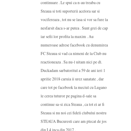
continuare . Le spui ca n-au treaba cu
Steaua si toti suporterii acelora sar si
vocifereaza , tot nu se lasa si vor sa fure la
nesfarsit daca s-ar putea . Sunt grei de cap
iar sefii lor profita la maxim . Au
numeroase adrese facebook cu denumirea
FC Steaua si vad ca nimeni de la Club nu
reactioneaza . Sa nu-l uitam nici pe dl.
Duckadam sarbatoritul a 59 de ani ieri 1
aprilie 2018 caruia ii urez sanatate , dar
care tot pe facebook la meciul cu Lugano
le cerea tuturor pe pagina d-sale sa
continue sa-si zica Steaua , ca tot ei ar fi
Steaua si nu noi cei fideli clubului nostru
STEAUA Bucuresti care am plecat de jos
din L4 inca din 2017 .