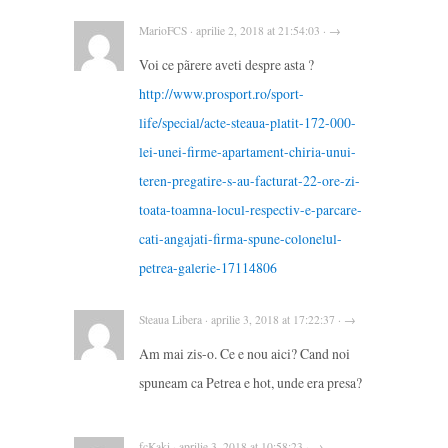
MarioFCS · aprilie 2, 2018 at 21:54:03 · →
Voi ce pãrere aveti despre asta ?
http://www.prosport.ro/sport-
life/special/acte-steaua-platit-172-000-
lei-unei-firme-apartament-chiria-unui-
teren-pregatire-s-au-facturat-22-ore-zi-
toata-toamna-locul-respectiv-e-parcare-
cati-angajati-firma-spune-colonelul-
petrea-galerie-17114806
Steaua Libera · aprilie 3, 2018 at 17:22:37 · →
Am mai zis-o. Ce e nou aici? Cand noi
spuneam ca Petrea e hot, unde era presa?
fcKaki · aprilie 3, 2018 at 10:58:23 · →