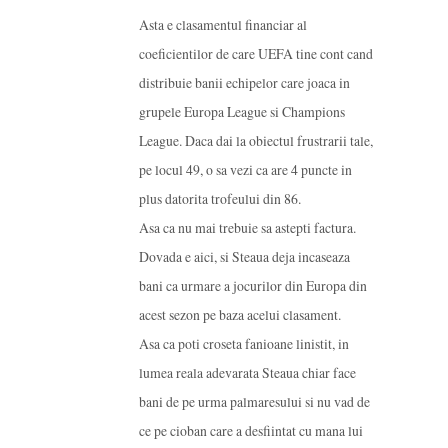
Asta e clasamentul financiar al
coeficientilor de care UEFA tine cont cand
distribuie banii echipelor care joaca in
grupele Europa League si Champions
League. Daca dai la obiectul frustrarii tale,
pe locul 49, o sa vezi ca are 4 puncte in
plus datorita trofeului din 86.
Asa ca nu mai trebuie sa astepti factura.
Dovada e aici, si Steaua deja incaseaza
bani ca urmare a jocurilor din Europa din
acest sezon pe baza acelui clasament.
Asa ca poti croseta fanioane linistit, in
lumea reala adevarata Steaua chiar face
bani de pe urma palmaresului si nu vad de
ce pe cioban care a desfiintat cu mana lui