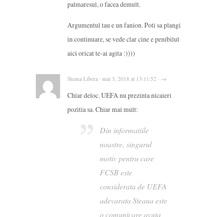
palmaresul, o facea demult.
Argumentul tau e un fanion. Poti sa plangi
in continuare, se vede clar cine e penibilul
aici oricat te-ai agita :))))
Steaua Libera · mai 3, 2018 at 13:11:52 · →
Chiar deloc. UEFA nu prezinta nicaieri
pozitia sa. Chiar mai mult:
Din informatiile
noastre, singurul
motiv pentru care
FCSB este
considerata de UEFA
adevarata Steaua este
o comunicare avuta