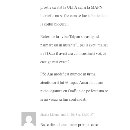
prostie ca atat la UEFA cat si la MAPN,
lucrurile nu se fac cum se fac la buticul de
la coltul blocului.
Referitor la “vine Talpan si castiga si
palmaresul in instanta”.. pai il aveti ma sau
nu? Daca il aveti asa cum sustineti voi, ce
castiga mai exact?
PS: Am modificat numele in urma
atentionarii lui @Tupac Amarul, nu am
nicio legatura cu OmBun de pe fcsteaua.ro
si nu vreau sa fim confundati.
Steaua Libera · mai 3, 2018 at 13:09:37 · →
Nu, e site-ul unei firme private, care