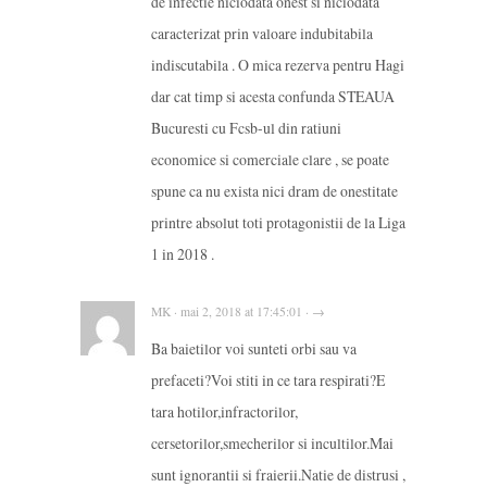
de infectie niciodata onest si niciodata
caracterizat prin valoare indubitabila
indiscutabila . O mica rezerva pentru Hagi
dar cat timp si acesta confunda STEAUA
Bucuresti cu Fcsb-ul din ratiuni
economice si comerciale clare , se poate
spune ca nu exista nici dram de onestitate
printre absolut toti protagonistii de la Liga
1 in 2018 .
MK · mai 2, 2018 at 17:45:01 · →
Ba baietilor voi sunteti orbi sau va
prefaceti?Voi stiti in ce tara respirati?E
tara hotilor,infractorilor,
cersetorilor,smecherilor si incultilor.Mai
sunt ignorantii si fraierii.Natie de distrusi ,