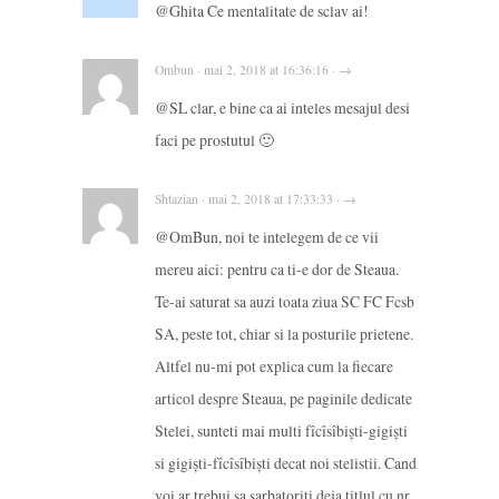
@Ghita Ce mentalitate de sclav ai!
Ombun · mai 2, 2018 at 16:36:16 · →
@SL clar, e bine ca ai inteles mesajul desi
faci pe prostutul 🙂
Shtazian · mai 2, 2018 at 17:33:33 · →
@OmBun, noi te intelegem de ce vii
mereu aici: pentru ca ti-e dor de Steaua.
Te-ai saturat sa auzi toata ziua SC FC Fcsb
SA, peste tot, chiar si la posturile prietene.
Altfel nu-mi pot explica cum la fiecare
articol despre Steaua, pe paginile dedicate
Stelei, sunteti mai multi fîcîsîbiști-gigiști
si gigiști-fîcîsîbiști decat noi stelistii. Cand
voi ar trebui sa sarbatoriti deja titlul cu nr.