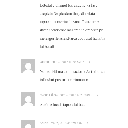
fotbalul e ultimul loc unde se va face
dreptate.Ne pierdem timp din viata
luptand cu morile de vant .Totusi urez
succes celor care mai cred in dreptate pe
meleagurile astea.Parca aud rasul hahait a
lui becali.
Ombun · mai 2, 2018 at 20:58:46 · →
Voi vorbiti ma de infractori? Ar trebui sa
infundati puscariile primatelor.
Steaua Libera · mai 2, 2018 at 21:58:10 · →
Acolo e locul stapanului tau.
deliric · mai 2, 2018 at 22:15:07 · →