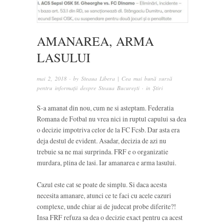
AMANAREA, ARMA
LASULUI
mai 2, 2018
· by
Steaua Libera | Cea mai bună sursă
pentru informații despre Steaua București
· in
Știri
S-a amanat din nou, cum ne si asteptam. Federatia
Romana de Fotbal nu vrea nici in ruptul capului sa dea
o decizie impotriva celor de la FC Fcsb. Dar asta era
deja destul de evident. Asadar, decizia de azi nu
trebuie sa ne mai surprinda. FRF e o organizatie
murdara, plina de lasi. Iar amanarea e arma lasului.
Cazul este cat se poate de simplu. Si daca acesta
necesita amanare, atunci ce te faci cu acele cazuri
complexe, unde chiar ai de judecat probe diferite?!
Insa FRF refuza sa dea o decizie exact pentru ca acest