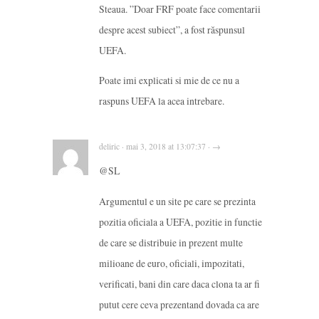
Steaua. ”Doar FRF poate face comentarii
despre acest subiect”, a fost răspunsul
UEFA.
Poate imi explicati si mie de ce nu a
raspuns UEFA la acea intrebare.
deliric · mai 3, 2018 at 13:07:37 · →
@SL
Argumentul e un site pe care se prezinta
pozitia oficiala a UEFA, pozitie in functie
de care se distribuie in prezent multe
milioane de euro, oficiali, impozitati,
verificati, bani din care daca clona ta ar fi
putut cere ceva prezentand dovada ca are