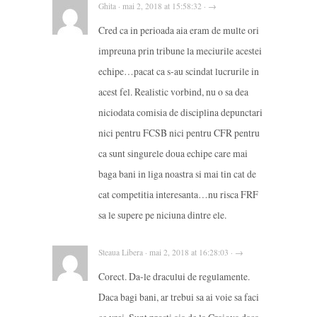
Ghita · mai 2, 2018 at 15:58:32 · →
Cred ca in perioada aia eram de multe ori
impreuna prin tribune la meciurile acestei
echipe…pacat ca s-au scindat lucrurile in
acest fel. Realistic vorbind, nu o sa dea
niciodata comisia de disciplina depunctari
nici pentru FCSB nici pentru CFR pentru
ca sunt singurele doua echipe care mai
baga bani in liga noastra si mai tin cat de
cat competitia interesanta…nu risca FRF
sa le supere pe niciuna dintre ele.
Steaua Libera · mai 2, 2018 at 16:28:03 · →
Corect. Da-le dracului de regulamente.
Daca bagi bani, ar trebui sa ai voie sa faci