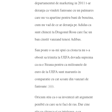
departamentul de marketing in 2011 l-ar
deranja ca vindeti fanioane cu un palmares
care nu va apartine pentru bani de benzina,
cum nu vad de ce ar deranja pe Adidas ca
sunt chinezi la Dragonul Rosu care fac un
ban cinstit vanzand tenesi Adibas.
Sau poate o sa-mi spui ca clona ta nu s-a
obosit sa trimita la UEFA dovada suprema
ca ea e Steaua pentru ca milioanele de
euro de la UEFA sunt maruntis in
comparatie cu cat scoate din vanzari de
fanioane :)))).
Oricum stiu ca o sa inventezi alt argument
penibil cu care sa te faci de ras. Dar cine
stie sa citeasca si sa inteleaga, o sa