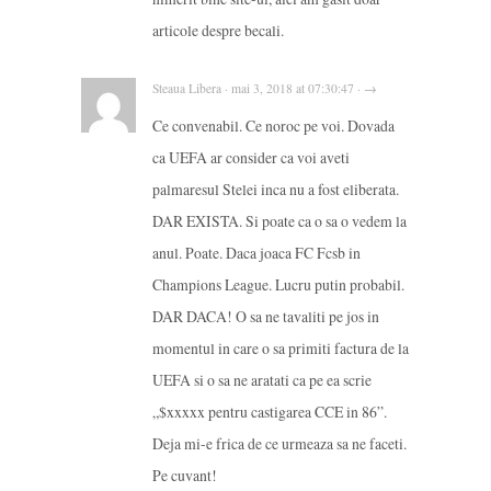
articole despre becali.
Steaua Libera · mai 3, 2018 at 07:30:47 · →
Ce convenabil. Ce noroc pe voi. Dovada
ca UEFA ar consider ca voi aveti
palmaresul Stelei inca nu a fost eliberata.
DAR EXISTA. Si poate ca o sa o vedem la
anul. Poate. Daca joaca FC Fcsb in
Champions League. Lucru putin probabil.
DAR DACA! O sa ne tavaliti pe jos in
momentul in care o sa primiti factura de la
UEFA si o sa ne aratati ca pe ea scrie
„$xxxxx pentru castigarea CCE in 86”.
Deja mi-e frica de ce urmeaza sa ne faceti.
Pe cuvant!