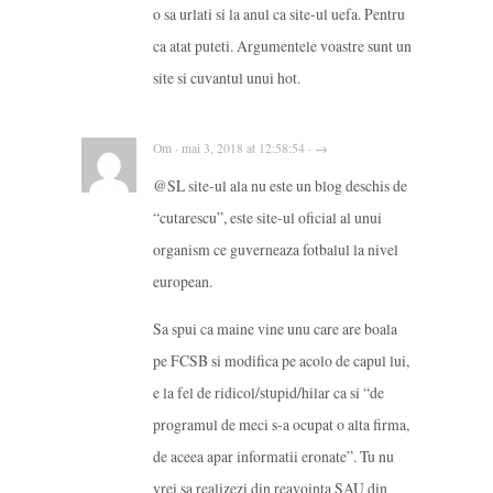
o sa urlati si la anul ca site-ul uefa. Pentru
ca atat puteti. Argumentele voastre sunt un
site si cuvantul unui hot.
Om · mai 3, 2018 at 12:58:54 · →
@SL site-ul ala nu este un blog deschis de
“cutarescu”, este site-ul oficial al unui
organism ce guverneaza fotbalul la nivel
european.
Sa spui ca maine vine unu care are boala
pe FCSB si modifica pe acolo de capul lui,
e la fel de ridicol/stupid/hilar ca si “de
programul de meci s-a ocupat o alta firma,
de aceea apar informatii eronate”. Tu nu
vrei sa realizezi din reavointa SAU din