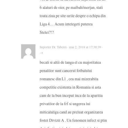
6 alaturi de oier, pe maibah/merțan, stati
toata ziua pe site-urile despre o echipa din
Liga 4… Acum intelegeti puterea
Stelei?!?
Suporter Dr. Taberei · mai 2, 2018 at 17:38:39 ·
→
becali si altii de langa el cu majoritatea
penalilor sunt cancerul fotbalului
romanesc din L1 , cea mai mizerabila
competitie existenta in Romania si asta
cam de la bun inceput inca de la aparitia
privatilor de la frf si ungerea lui
miticalaliga cand au preluat organizarea
fostei Divizii A . Un fenomen infect si plin