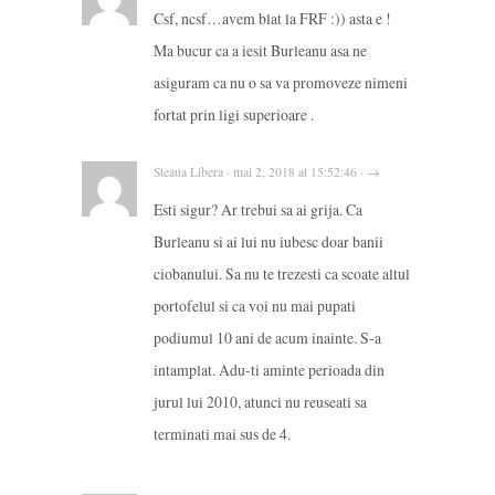
Csf, ncsf…avem blat la FRF :)) asta e !
Ma bucur ca a iesit Burleanu asa ne
asiguram ca nu o sa va promoveze nimeni
fortat prin ligi superioare .
Steaua Libera · mai 2, 2018 at 15:52:46 · →
Esti sigur? Ar trebui sa ai grija. Ca
Burleanu si ai lui nu iubesc doar banii
ciobanului. Sa nu te trezesti ca scoate altul
portofelul si ca voi nu mai pupati
podiumul 10 ani de acum inainte. S-a
intamplat. Adu-ti aminte perioada din
jurul lui 2010, atunci nu reuseati sa
terminati mai sus de 4.