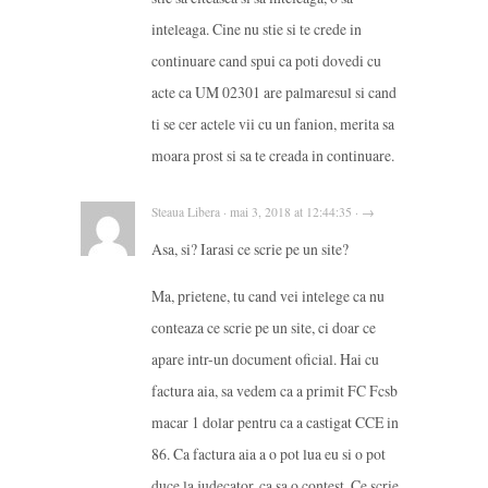
inteleaga. Cine nu stie si te crede in
continuare cand spui ca poti dovedi cu
acte ca UM 02301 are palmaresul si cand
ti se cer actele vii cu un fanion, merita sa
moara prost si sa te creada in continuare.
Steaua Libera · mai 3, 2018 at 12:44:35 · →
Asa, si? Iarasi ce scrie pe un site?
Ma, prietene, tu cand vei intelege ca nu
conteaza ce scrie pe un site, ci doar ce
apare intr-un document oficial. Hai cu
factura aia, sa vedem ca a primit FC Fcsb
macar 1 dolar pentru ca a castigat CCE in
86. Ca factura aia a o pot lua eu si o pot
duce la judecator, ca sa o contest. Ce scrie