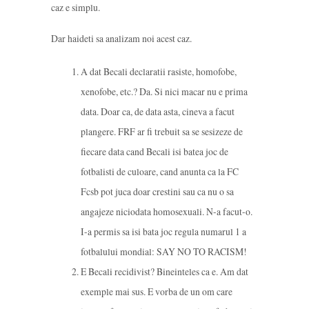
caz e simplu.
Dar haideti sa analizam noi acest caz.
A dat Becali declaratii rasiste, homofobe,
xenofobe, etc.? Da. Si nici macar nu e prima
data. Doar ca, de data asta, cineva a facut
plangere. FRF ar fi trebuit sa se sesizeze de
fiecare data cand Becali isi batea joc de
fotbalisti de culoare, cand anunta ca la FC
Fcsb pot juca doar crestini sau ca nu o sa
angajeze niciodata homosexuali. N-a facut-o.
I-a permis sa isi bata joc regula numarul 1 a
fotbalului mondial: SAY NO TO RACISM!
E Becali recidivist? Bineinteles ca e. Am dat
exemple mai sus. E vorba de un om care