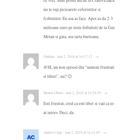
ce vrei. Sunt prosti aia de la Craiova daca
nu le rup picioarele ceferistilor si
fcsbistilor. Eu asa as face. Apoi as da 2-3
milioane euro pe niste fotbalisti de la Gaz
Metan si gata, ma iarta burleanu.
Ombun · mai 2, 2018 at 16:17:12 · →
@SL un nou episod din “suntem frustrati
si liberi”, nu? 🙂
Steaua Libera · mai 2, 2018 at 16:28:29 · →
Esti frustrat, cred ca esti liber si vad ca te-
ai intors. Deci, da.
Andrei Carje · mai 2, 2018 at 16:21:05 · →