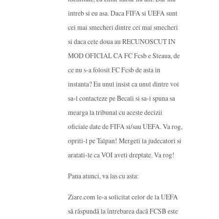
intreb si eu asa. Daca FIFA si UEFA sunt
cei mai smecheri dintre cei mai smecheri
si daca cele doua au RECUNOSCUT IN
MOD OFICIAL CA FC Fcsb e Steaua, de
ce nu s-a folosit FC Fcsb de asta in
instanta? Eu unul insist ca unul dintre voi
sa-l contacteze pe Becali si sa-i spuna sa
mearga la tribunal cu aceste decizii
oficiale date de FIFA si/sau UEFA. Va rog,
opriti-l pe Talpan! Mergeti la judecatori si
aratati-le ca VOI aveti dreptate. Va rog!
Pana atunci, va las cu asta:
Ziare.com le-a solicitat celor de la UEFA
să răspundă la întrebarea dacă FCSB este