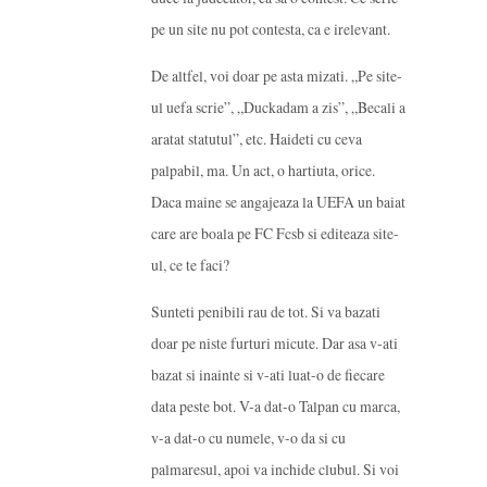
pe un site nu pot contesta, ca e irelevant.
De altfel, voi doar pe asta mizati. „Pe site-
ul uefa scrie”, „Duckadam a zis”, „Becali a
aratat statutul”, etc. Haideti cu ceva
palpabil, ma. Un act, o hartiuta, orice.
Daca maine se angajeaza la UEFA un baiat
care are boala pe FC Fcsb si editeaza site-
ul, ce te faci?
Sunteti penibili rau de tot. Si va bazati
doar pe niste furturi micute. Dar asa v-ati
bazat si inainte si v-ati luat-o de fiecare
data peste bot. V-a dat-o Talpan cu marca,
v-a dat-o cu numele, v-o da si cu
palmaresul, apoi va inchide clubul. Si voi