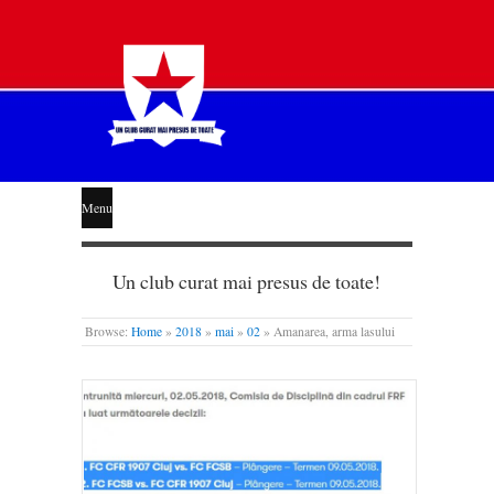
STEAUA
Menu
LIBERĂ
Un club curat mai presus de toate!
Browse:
Home
»
2018
»
mai
»
02
»
Amanarea, arma lasului