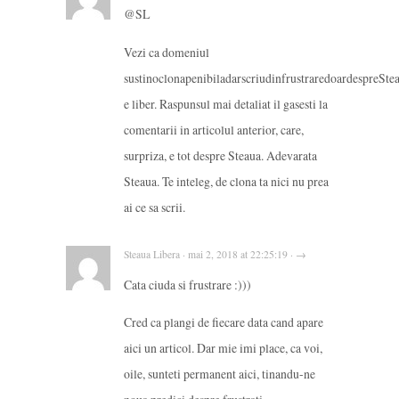
@SL
Vezi ca domeniul
sustinoclonapenibiladarscriudinfrustraredoardespreSte
e liber. Raspunsul mai detaliat il gasesti la
comentarii in articolul anterior, care,
surpriza, e tot despre Steaua. Adevarata
Steaua. Te inteleg, de clona ta nici nu prea
ai ce sa scrii.
Steaua Libera · mai 2, 2018 at 22:25:19 · →
Cata ciuda si frustrare :)))
Cred ca plangi de fiecare data cand apare
aici un articol. Dar mie imi place, ca voi,
oile, sunteti permanent aici, tinandu-ne