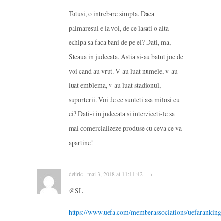
Totusi, o intrebare simpla. Daca
palmaresul e la voi, de ce lasati o alta
echipa sa faca bani de pe el? Dati, ma,
Steaua in judecata. Astia si-au batut joc de
voi cand au vrut. V-au luat numele, v-au
luat emblema, v-au luat stadionul,
suporterii. Voi de ce sunteti asa milosi cu
ei? Dati-i in judecata si interziceti-le sa
mai comercializeze produse cu ceva ce va
apartine!
deliric · mai 3, 2018 at 11:11:42 · →
@SL
https://www.uefa.com/memberassociations/uefaranking