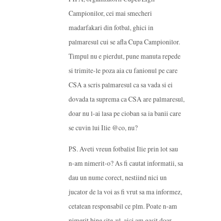
Campionilor, cei mai smecheri
madarfakari din fotbal, ghici in
palmaresul cui se afla Cupa Campionilor.
Timpul nu e pierdut, pune manuta repede
si trimite-le poza aia cu fanionul pe care
CSA a scris palmaresul ca sa vada si ei
dovada ta suprema ca CSA are palmaresul,
doar nu l-ai lasa pe cioban sa ia banii care
se cuvin lui Ilie @co, nu?
PS. Aveti vreun fotbalist Ilie prin lot sau
n-am nimerit-o? As fi cautat informatii, sa
dau un nume corect, nestiind nici un
jucator de la voi as fi vrut sa ma informez,
cetatean responsabil ce plm. Poate n-am
nimerit bine site-ul, aici am gasit doar