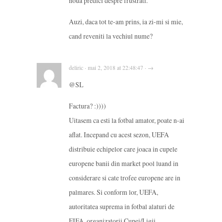
noua predici despre frustrati.
Auzi, daca tot te-am prins, ia zi-mi si mie,
cand reveniti la vechiul nume?
deliric · mai 2, 2018 at 22:48:47 · →
@SL
Factura? :))))
Uitasem ca esti la fotbal amator, poate n-ai
aflat. Incepand cu acest sezon, UEFA
distribuie echipelor care joaca in cupele
europene banii din market pool luand in
considerare si cate trofee europene are in
palmares. Si conform lor, UEFA,
autoritatea suprema in fotbal alaturi de
FIFA, organizatorii Cupei/Ligii