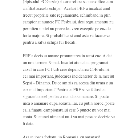
(Episodul FC Gazde) si care refuza sa ne explice cum
a afiliat aceasta echipa. Acelasi FRF a incalcat anul
trecut propriile sale regulamente, schimband in plin
campionat numele FC Fcsbului, desi regulamentul nu
permitea si nici nu prevedea vreo exceptie pe caz de
forta majora. Si probabil ca si anul asta va face ceva
pentru a salva echipa lui Becali.
FRF a decis sa amane pronuntarea in acest caz. A dat
un nou termen, 9 mai. Insa tot atunci au programat
cazul in care FC Fcsb cere depunctarea CFR-ului si,
cel mai important, judecarea incidentelor de la meciul
Sepsi – Dinamo. De ce am zis ca acesta din urma e un
caz mai important? Pentru ca FRF se va folosi cu
siguranta de el pentru a mai da o amanare. Si poate
inca o amanare dupa aceasta. Iar, cu putin noroc, poate
ca la finalul campionatului cele 3 puncte nu vor mai
conta. Si atunci nimanui nu-i va mai pasa ce decizie va
fi data.
Asa se joaca fotbalul in Romania, cu amanari!