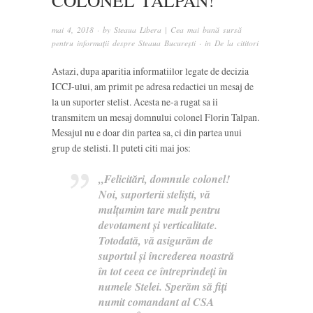
COLONEL TALPAN!”
mai 4, 2018
· by
Steaua Libera | Cea mai bună sursă
pentru informații despre Steaua București
· in
De la cititori
Astazi, dupa aparitia informatiilor legate de decizia
ICCJ-ului, am primit pe adresa redactiei un mesaj de
la un suporter stelist. Acesta ne-a rugat sa ii
transmitem un mesaj domnului colonel Florin Talpan.
Mesajul nu e doar din partea sa, ci din partea unui
grup de stelisti. Il puteti citi mai jos:
„Felicitări, domnule colonel!
Noi, suporterii steliști, vă
mulțumim tare mult pentru
devotament și verticalitate.
Totodată, vă asigurăm de
suportul și încrederea noastră
în tot ceea ce întreprindeți în
numele Stelei. Sperăm să fiți
numit comandant al CSA