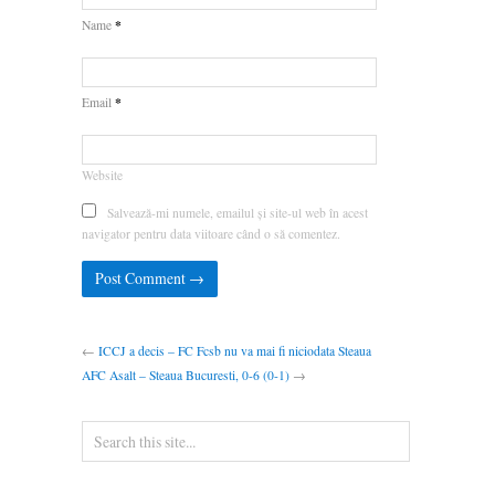
*
Name
*
Email
Website
Salvează-mi numele, emailul și site-ul web în acest
navigator pentru data viitoare când o să comentez.
←
ICCJ a decis – FC Fcsb nu va mai fi niciodata Steaua
AFC Asalt – Steaua Bucuresti, 0-6 (0-1)
→