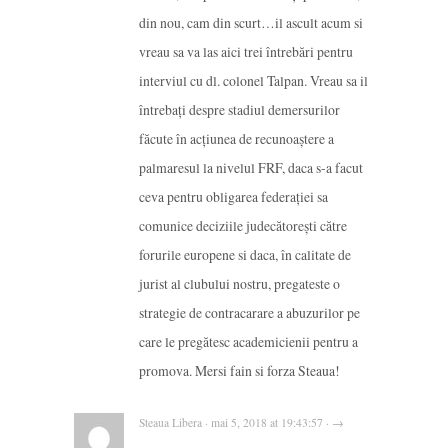
din nou, cam din scurt…il ascult acum si
vreau sa va las aici trei întrebări pentru
interviul cu dl. colonel Talpan. Vreau sa il
întrebați despre stadiul demersurilor
făcute în acțiunea de recunoaștere a
palmaresul la nivelul FRF, daca s-a facut
ceva pentru obligarea federației sa
comunice deciziile judecătorești către
forurile europene si daca, în calitate de
jurist al clubului nostru, pregateste o
strategie de contracarare a abuzurilor pe
care le pregătesc academicienii pentru a
promova. Mersi fain si forza Steaua!
Steaua Libera · mai 5, 2018 at 19:43:57 · →