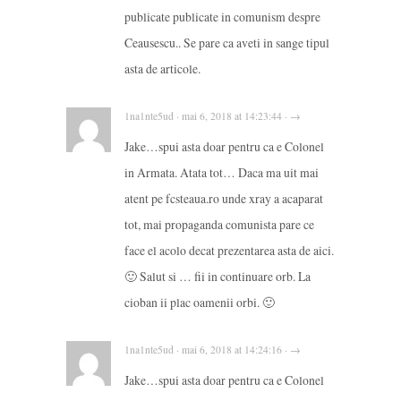
publicate publicate in comunism despre
Ceausescu.. Se pare ca aveti in sange tipul
asta de articole.
1na1nte5ud · mai 6, 2018 at 14:23:44 · →
Jake…spui asta doar pentru ca e Colonel
in Armata. Atata tot… Daca ma uit mai
atent pe fcsteaua.ro unde xray a acaparat
tot, mai propaganda comunista pare ce
face el acolo decat prezentarea asta de aici.
🙂 Salut si … fii in continuare orb. La
cioban ii plac oamenii orbi. 🙂
1na1nte5ud · mai 6, 2018 at 14:24:16 · →
Jake…spui asta doar pentru ca e Colonel