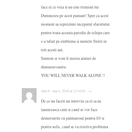
face el ce vrea si nu este trimisul lui
Dumnezeu pe acest pamant! Sper ca acest
moment sa reprezinte inceputul sfarsitului
pentru toata aceasta parodie de echipa care
s-a lafait pe emblema si numele Stelei in
toti acesti ani.
Suntem si vom fi mereu alaturi de
dumneavoastra.
YOU WILL NEVER WALK ALONE !!
AlexY · mai 4, 2018 at 22:44:03 · →
De ce nu faceti un interviu cu el sa ne
lamureasca cum si cand se vor face
demersurile cu palmaresul pentru frf si
pentru uefa , cand se va rezolva problema