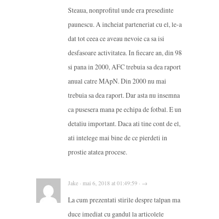
Steaua, nonprofitul unde era presedinte
paunescu. A incheiat parteneriat cu el, le-a
dat tot ceea ce aveau nevoie ca sa isi
desfasoare activitatea. In fiecare an, din 98
si pana in 2000, AFC trebuia sa dea raport
anual catre MApN. Din 2000 nu mai
trebuia sa dea raport. Dar asta nu insemna
ca pusesera mana pe echipa de fotbal. E un
detaliu important. Daca ati tine cont de el,
ati intelege mai bine de ce pierdeti in
prostie atatea procese.
Jake · mai 6, 2018 at 01:49:59 · →
La cum prezentati stirile despre talpan ma
duce imediat cu gandul la articolele