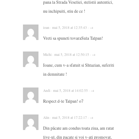
pana la Strada Veseliei, stelistii autentici,
nu inchipuiti, stiu de ce !
ioan · mai 5, 2018 at 12:35:43 · →
Vreti sa spuneti tovaraSula Talpan!
Michi · mai 5, 2018 at 12:50:15 · →
Ioane, cum v-a sfatuit si Shtazian, suferiti
in demnitate !
Andi · mai 5, 2018 at 14:02:55 · →
Respect d-le Talpan! o7
Alin · mai 5, 2018 at 17:22:17 · →
Din păcate am condus toata ziua, am ratat
live-ul, din pacate si voi v-ați promovat,