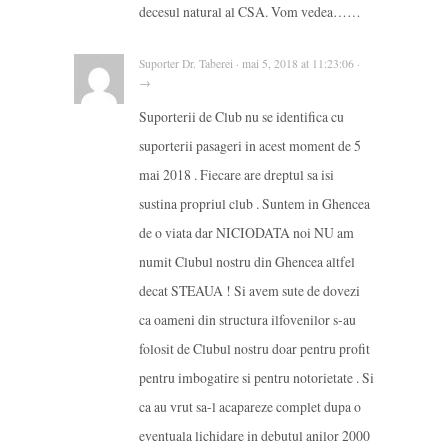
decesul natural al CSA. Vom vedea……
Suporter Dr. Taberei · mai 5, 2018 at 11:23:06 ·
→
Suporterii de Club nu se identifica cu
suporterii pasageri in acest moment de 5
mai 2018 . Fiecare are dreptul sa isi
sustina propriul club . Suntem in Ghencea
de o viata dar NICIODATA noi NU am
numit Clubul nostru din Ghencea altfel
decat STEAUA ! Si avem sute de dovezi
ca oameni din structura ilfovenilor s-au
folosit de Clubul nostru doar pentru profit
pentru imbogatire si pentru notorietate . Si
ca au vrut sa-l acapareze complet dupa o
eventuala lichidare in debutul anilor 2000