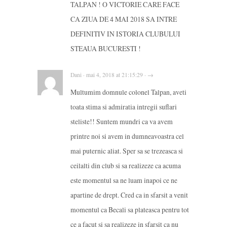
TALPAN ! O VICTORIE CARE FACE
CA ZIUA DE 4 MAI 2018 SA INTRE
DEFINITIV IN ISTORIA CLUBULUI
STEAUA BUCURESTI !
Dani · mai 4, 2018 at 21:15:29 · →
Multumim domnule colonel Talpan, aveti
toata stima si admiratia intregii suflari
steliste!! Suntem mundri ca va avem
printre noi si avem in dumneavoastra cel
mai puternic aliat. Sper sa se trezeasca si
ceilalti din club si sa realizeze ca acuma
este momentul sa ne luam inapoi ce ne
apartine de drept. Cred ca in sfarsit a venit
momentul ca Becali sa plateasca pentru tot
ce a facut si sa realizeze in sfarsit ca nu