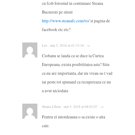
cu fcsb folosind in continuare Steaua
Bucuresti pe siteul
http://www.steauafc.com/ro/
si pagina de
facebook etc etc?
Leo · mai 5, 2018 at 01:35:18 · →
Ciobanu se lauda ca se duce la Curtea
Europeana, exista posibilitatea asta? Stiu
ca nu are importanta, dar nu vreau sa-l vad
iar peste tot spunand ca recupereaza ce nu
a avut niciodata
Steaua Libera · mai 5, 2018 at 08:02:07 · →
Pentru el intotdeauna o sa existe o alta
cale.