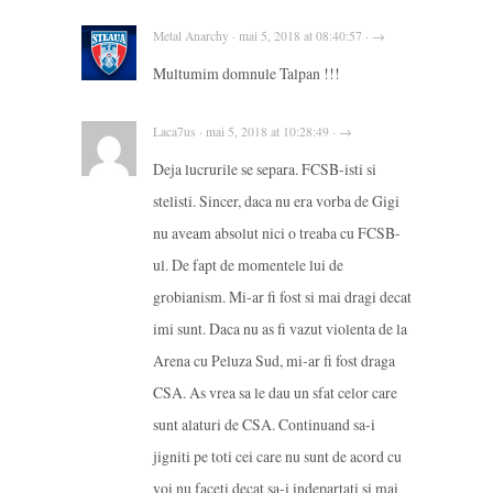
Metal Anarchy · mai 5, 2018 at 08:40:57 · →
Multumim domnule Talpan !!!
Laca7us · mai 5, 2018 at 10:28:49 · →
Deja lucrurile se separa. FCSB-isti si
stelisti. Sincer, daca nu era vorba de Gigi
nu aveam absolut nici o treaba cu FCSB-
ul. De fapt de momentele lui de
grobianism. Mi-ar fi fost si mai dragi decat
imi sunt. Daca nu as fi vazut violenta de la
Arena cu Peluza Sud, mi-ar fi fost draga
CSA. As vrea sa le dau un sfat celor care
sunt alaturi de CSA. Continuand sa-i
jigniti pe toti cei care nu sunt de acord cu
voi nu faceti decat sa-i indepartati si mai