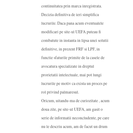
continuitatea prin marca inregistrata.
Decizia definitiva de ieri simplifica
lucrurile. Daca pana acum eventualele
modificari pe site-ul UEFA puteau fi
combatute in instanta in lipsa unei solutii
definitive, in prezent FRF si LPF, in
functie sfaturile primite de la casele de
avocatura specializate in dreptul
prorietatii intelectuale, mai pot lungi
lucrurile pe motiv ca exista un proces pe
rol privind palmaresul.
Oricum, uitandu-ma de curiozitate , acum
doua zile, pe site-ul UEFA, am gasit o
serie de informatii neconcludente, pe care
nu le descriu acum, am de facut un drum