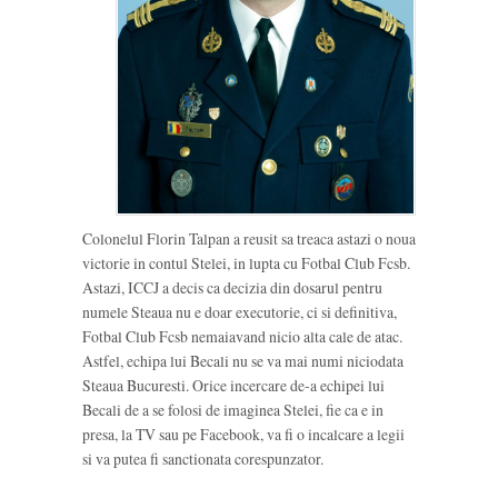
Colonelul Florin Talpan a reusit sa treaca astazi o noua
victorie in contul Stelei, in lupta cu Fotbal Club Fcsb.
Astazi, ICCJ a decis ca decizia din dosarul pentru
numele Steaua nu e doar executorie, ci si definitiva,
Fotbal Club Fcsb nemaiavand nicio alta cale de atac.
Astfel, echipa lui Becali nu se va mai numi niciodata
Steaua Bucuresti. Orice incercare de-a echipei lui
Becali de a se folosi de imaginea Stelei, fie ca e in
presa, la TV sau pe Facebook, va fi o incalcare a legii
si va putea fi sanctionata corespunzator.