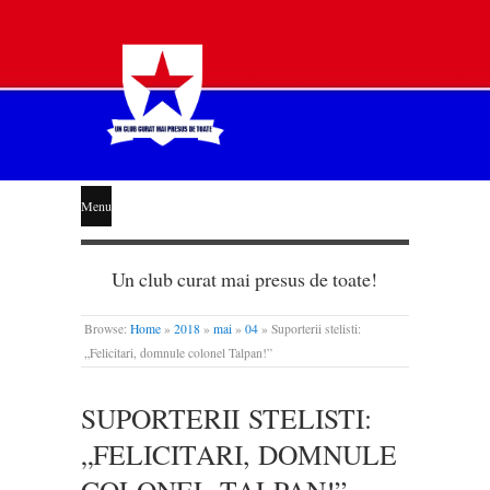
STEAUA
Menu
LIBERĂ
Un club curat mai presus de toate!
Browse:
Home
»
2018
»
mai
»
04
»
Suporterii stelisti:
„Felicitari, domnule colonel Talpan!”
SUPORTERII STELISTI:
„FELICITARI, DOMNULE