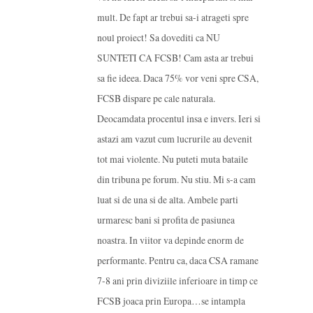
mult. De fapt ar trebui sa-i atrageti spre
noul proiect! Sa dovediti ca NU
SUNTETI CA FCSB! Cam asta ar trebui
sa fie ideea. Daca 75% vor veni spre CSA,
FCSB dispare pe cale naturala.
Deocamdata procentul insa e invers. Ieri si
astazi am vazut cum lucrurile au devenit
tot mai violente. Nu puteti muta bataile
din tribuna pe forum. Nu stiu. Mi s-a cam
luat si de una si de alta. Ambele parti
urmaresc bani si profita de pasiunea
noastra. In viitor va depinde enorm de
performante. Pentru ca, daca CSA ramane
7-8 ani prin diviziile inferioare in timp ce
FCSB joaca prin Europa…se intampla