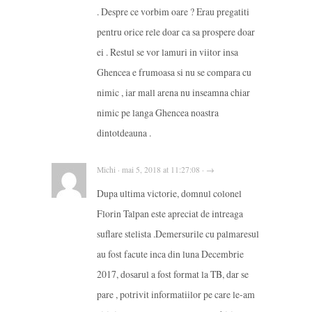
. Despre ce vorbim oare ? Erau pregatiti
pentru orice rele doar ca sa prospere doar
ei . Restul se vor lamuri in viitor insa
Ghencea e frumoasa si nu se compara cu
nimic , iar mall arena nu inseamna chiar
nimic pe langa Ghencea noastra
dintotdeauna .
Michi · mai 5, 2018 at 11:27:08 · →
Dupa ultima victorie, domnul colonel
Florin Talpan este apreciat de intreaga
suflare stelista .Demersurile cu palmaresul
au fost facute inca din luna Decembrie
2017, dosarul a fost format la TB, dar se
pare , potrivit informatiilor pe care le-am