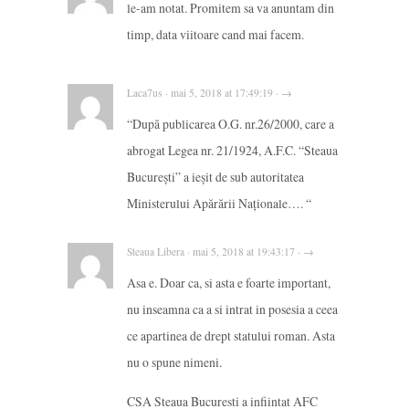
le-am notat. Promitem sa va anuntam din
timp, data viitoare cand mai facem.
Laca7us · mai 5, 2018 at 17:49:19 · →
“După publicarea O.G. nr.26/2000, care a
abrogat Legea nr. 21/1924, A.F.C. “Steaua
Bucureşti” a ieşit de sub autoritatea
Ministerului Apărării Naţionale…. “
Steaua Libera · mai 5, 2018 at 19:43:17 · →
Asa e. Doar ca, si asta e foarte important,
nu inseamna ca a si intrat in posesia a ceea
ce apartinea de drept statului roman. Asta
nu o spune nimeni.
CSA Steaua Bucuresti a infiintat AFC