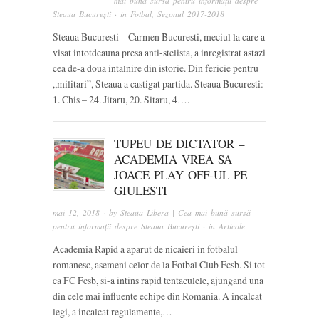
mai bună sursă pentru informații despre
Steaua București
· in
Fotbal
,
Sezonul 2017-2018
Steaua Bucuresti – Carmen Bucuresti, meciul la care a
visat intotdeauna presa anti-stelista, a inregistrat astazi
cea de-a doua intalnire din istorie. Din fericie pentru
„militari”, Steaua a castigat partida. Steaua Bucuresti:
1. Chis – 24. Jitaru, 20. Sitaru, 4….
TUPEU DE DICTATOR –
ACADEMIA VREA SA
JOACE PLAY OFF-UL PE
GIULESTI
mai 12, 2018
· by
Steaua Libera | Cea mai bună sursă
pentru informații despre Steaua București
· in
Articole
Academia Rapid a aparut de nicaieri in fotbalul
romanesc, asemeni celor de la Fotbal Club Fcsb. Si tot
ca FC Fcsb, si-a intins rapid tentaculele, ajungand una
din cele mai influente echipe din Romania. A incalcat
legi, a incalcat regulamente,…