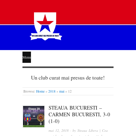
STEAUA
Menu
LIBERĂ
Un club curat mai presus de toate!
Browse:
Home
»
2018
»
mai
»
12
STEAUA BUCURESTI –
CARMEN BUCURESTI, 3-0
(1-0)
mai 12, 2018
· by
Steaua Libera | Cea