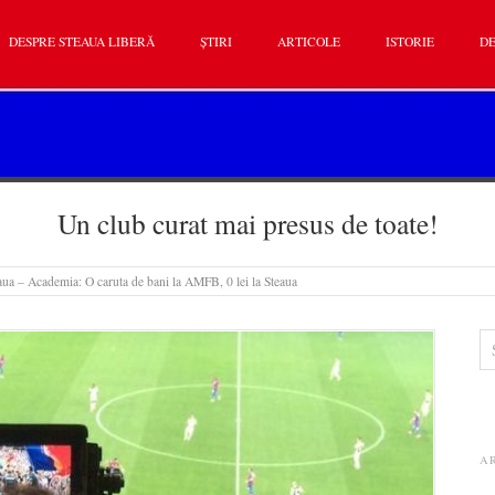
DESPRE STEAUA LIBERĂ
ȘTIRI
ARTICOLE
ISTORIE
DE
Un club curat mai presus de toate!
eaua – Academia: O caruta de bani la AMFB, 0 lei la Steaua
A