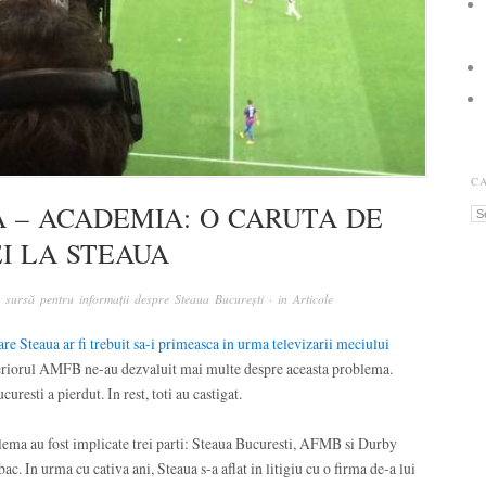
C
A – ACADEMIA: O CARUTA DE
Ca
EI LA STEAUA
sursă pentru informații despre Steaua București
· in
Articole
are Steaua ar fi trebuit sa-i primeasca in urma televizarii meciului
nteriorul AMFB ne-au dezvaluit mai multe despre aceasta problema.
uresti a pierdut. In rest, toti au castigat.
lema au fost implicate trei parti: Steaua Bucuresti, AFMB si Durby
 In urma cu cativa ani, Steaua s-a aflat in litigiu cu o firma de-a lui