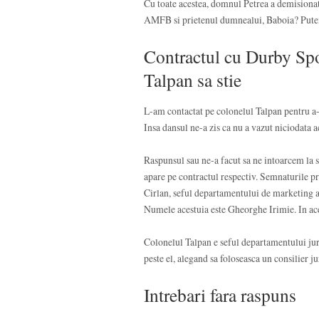
Cu toate acestea, domnul Petrea a demisionat
AMFB si prietenul dumnealui, Baboia? Pute
Contractul cu Durby Spor
Talpan sa stie
L-am contactat pe colonelul Talpan pentru a-
Insa dansul ne-a zis ca nu a vazut niciodata ac
Raspunsul sau ne-a facut sa ne intoarcem la
apare pe contractul respectiv. Semnaturile pr
Cirlan, seful departamentului de marketing al
Numele acestuia este Gheorghe Irimie. In ac
Colonelul Talpan e seful departamentului juri
peste el, alegand sa foloseasca un consilier
Intrebari fara raspuns