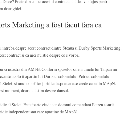
. De ce? Poate din cauza acestui contract atat de avantajos pentru
m doar ghici.
ts Marketing a fost facut fara ca
l intreba despre acest contract dintre Steaua si Durby Sports Marketing.
est contract si ca nici nu stie despre ce e vorba.
 sursa noastra din AMFB. Conform spuselor sale, numele lui Talpan nu
ezente acolo ii apartin lui Durbac, colonelului Petrea, colonelului
 Stelei, si unui consilier juridic despre care se crede ca e din MApN.
est moment, doar atat stim despre dansul.
dic al Stelei. Este foarte ciudat ca domnul comandant Petrea a sarit
 juridic independent sau care apartine de MApN.