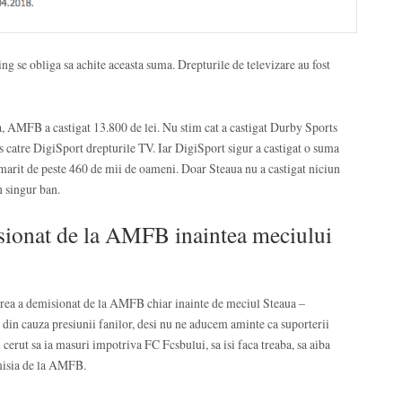
 se obliga sa achite aceasta suma. Drepturile de televizare au fost
 AMFB a castigat 13.800 de lei. Nu stim cat a castigat Durby Sports
is catre DigiSport drepturile TV. Iar DigiSport sigur a castigat o suma
rmarit de peste 460 de mii de oameni. Doar Steaua nu a castigat niciun
n singur ban.
sionat de la AMFB inaintea meciului
trea a demisionat de la AMFB chiar inainte de meciul Steaua –
in cauza presiunii fanilor, desi nu ne aducem aminte ca suporterii
am cerut sa ia masuri impotriva FC Fcsbului, sa isi faca treaba, sa aiba
emisia de la AMFB.