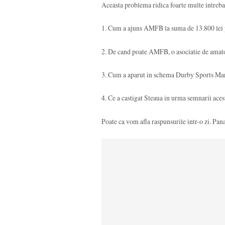
Aceasta problema ridica foarte multe intrebar
1. Cum a ajuns AMFB la suma de 13.800 lei
2. De cand poate AMFB, o asociatie de amato
3. Cum a aparut in schema Durby Sports Marke
4. Ce a castigat Steaua in urma semnarii ace
Poate ca vom afla raspunsurile intr-o zi. Pana