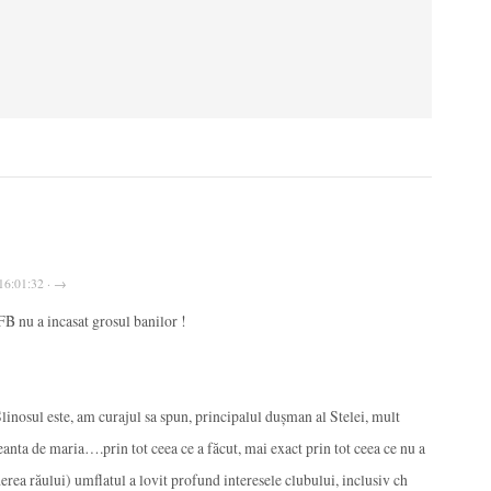
 16:01:32 · →
B nu a incasat grosul banilor !
inosul este, am curajul sa spun, principalul dușman al Stelei, mult
eanta de maria….prin tot ceea ce a făcut, mai exact prin tot ceea ce nu a
erea răului) umflatul a lovit profund interesele clubului, inclusiv ch