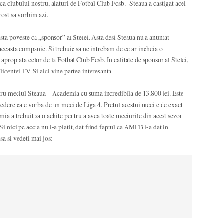
a clubului nostru, alaturi de Fotbal Club Fcsb. Steaua a castigat acel
rost sa vorbim azi.
ta poveste ca „sponsor” al Stelei. Asta desi Steaua nu a anuntat
 aceasta companie. Si trebuie sa ne intrebam de ce ar incheia o
propiata celor de la Fotbal Club Fcsb. In calitate de sponsor al Stelei,
icentei TV. Si aici vine partea interesanta.
ru meciul Steaua – Academia cu suma incredibila de 13.800 lei. Este
dere ca e vorba de un meci de Liga 4. Pretul acestui meci e de exact
a a trebuit sa o achite pentru a avea toate meciurile din acest sezon
Si nici pe aceia nu i-a platit, dat fiind faptul ca AMFB i-a dat in
sa si vedeti mai jos: