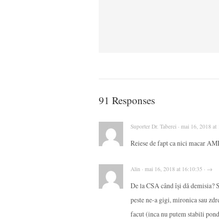
91 Responses
Suporter Dr. Taberei · mai 16, 2018 at
Reiese de fapt ca nici macar AMF
Alin · mai 16, 2018 at 16:10:35 · →
De la CSA când își dă demisia? Sl
peste ne-a gigi, mironica sau zdr
facut (inca nu putem stabili pond