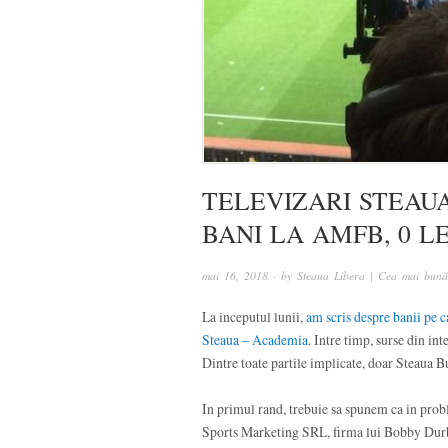
TELEVIZARI STEAU
BANI LA AMFB, 0 L
mai 16, 2018
· by
Steaua Libera | Cea mai bună 
La inceputul lunii,
am scris despre banii pe c
Steaua – Academia
. Intre timp, surse din i
Dintre toate partile implicate, doar Steaua Buc
In primul rand, trebuie sa spunem ca in prob
Sports Marketing SRL, firma lui Bobby Durbac.