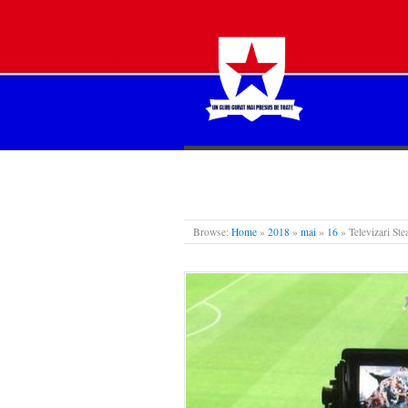
STEAUA LIBERĂ
Browse:
Home
»
2018
»
mai
»
16
»
Televizari St