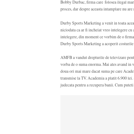
Bobby Durbac, firma care folosea ilegal marc
proces, dar despre aceasta intamplare nu are 
Durby Sports Marketing a venit in toata aceas
niciodata ca ar fi incheiat vreo intelegere cu
intelegere, din moment ce vorbim de o firma a
Durby Sports Marketing a acoperit costurile l
AMFB a vandut drepturile de televizare pent
vorba de o suma enorma. Mai ales avand in ve
doua ori mai mare dacat suma pe care Academi
transmise la TV. Academia a platit 6.900 lei. 
judecata pentru a recupera banii. Cum puteti 