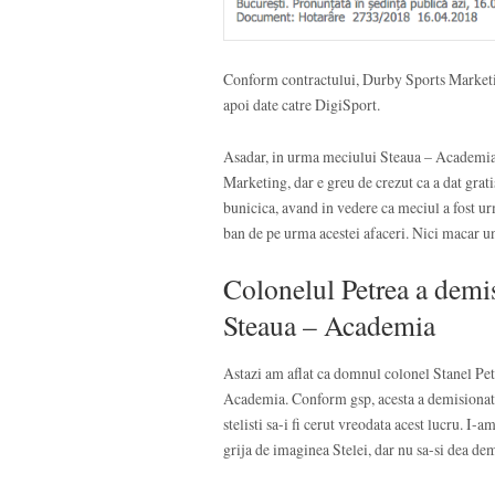
Conform contractului, Durby Sports Marketing
apoi date catre DigiSport.
Asadar, in urma meciului Steaua – Academia,
Marketing, dar e greu de crezut ca a dat grat
bunicica, avand in vedere ca meciul a fost u
ban de pe urma acestei afaceri. Nici macar u
Colonelul Petrea a demi
Steaua – Academia
Astazi am aflat ca domnul colonel Stanel Pe
Academia. Conform gsp, acesta a demisionat d
stelisti sa-i fi cerut vreodata acest lucru. I-
grija de imaginea Stelei, dar nu sa-si dea d