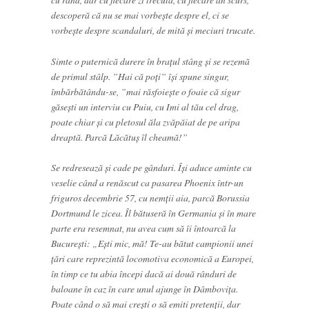
descoperă că nu se mai vorbește despre el, ci se
vorbește despre scandaluri, de mită și meciuri trucate.
Simte o puternică durere în brațul stâng și se rezemă
de primul stâlp. ”Hai că poți” își spune singur,
îmbărbătându-se, ”mai răsfoiește o foaie că sigur
găsești un interviu cu Puiu, cu Imi al tău cel drag,
poate chiar și cu pletosul ăla zvăpăiat de pe aripa
dreaptă. Parcă Lăcătuș îl cheamă!”
Se redresează și cade pe gânduri. Își aduce aminte cu
veselie când a renăscut ca pasarea Phoenix într-un
friguros decembrie 57, cu nemții aia, parcă Borussia
Dortmund le zicea. Îl bătuseră în Germania și în mare
parte era resemnat, nu avea cum să îi întoarcă la
București: „Ești mic, mă! Te-au bătut campionii unei
ţări care reprezintă locomotiva economică a Europei,
în timp ce tu abia începi dacă ai două rânduri de
baloane în caz în care unul ajunge în Dâmbovița.
Poate când o să mai crești o să emiti pretenții, dar