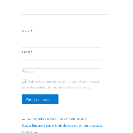
*
Name
*
Email
Website
Salvează-mi numele, emailul și site-ul web în acest
navigator pentru data viitoare când o să comentez.
←
FRF va judeca recursul Stelei marti, 10 iulie
Steaua Bucuresti este o boala de care nimeni nu vrea sa se
vindece
→