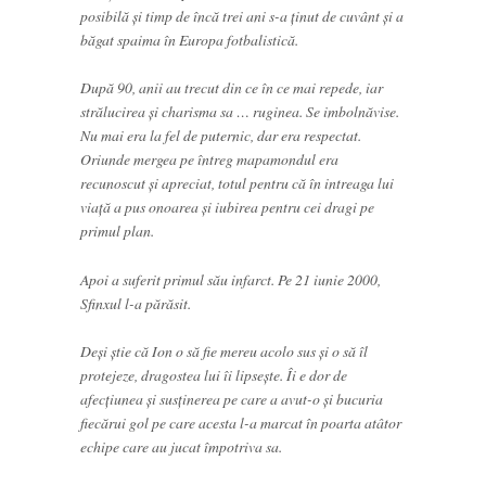
posibilă și timp de încă trei ani s-a ținut de cuvânt și a
băgat spaima în Europa fotbalistică.
După 90, anii au trecut din ce în ce mai repede, iar
strălucirea și charisma sa … ruginea. Se imbolnăvise.
Nu mai era la fel de puternic, dar era respectat.
Oriunde mergea pe întreg mapamondul era
recunoscut și apreciat, totul pentru că în intreaga lui
viaţă a pus onoarea și iubirea pentru cei dragi pe
primul plan.
Apoi a suferit primul său infarct. Pe 21 iunie 2000,
Sfinxul l-a părăsit.
Deși știe că Ion o să fie mereu acolo sus și o să îl
protejeze, dragostea lui îi lipsește. Îi e dor de
afecțiunea și susținerea pe care a avut-o și bucuria
fiecărui gol pe care acesta l-a marcat în poarta atâtor
echipe care au jucat împotriva sa.