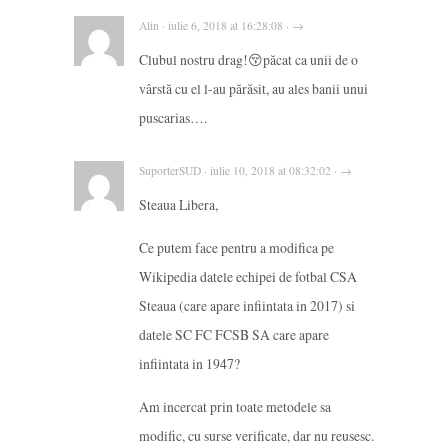
Alin · iulie 6, 2018 at 16:28:08 · →
Clubul nostru drag!😚păcat ca unii de o
vârstă cu el l-au părăsit, au ales banii unui
puscarias….
SuporterSUD · iulie 10, 2018 at 08:32:02 · →
Steaua Libera,
Ce putem face pentru a modifica pe
Wikipedia datele echipei de fotbal CSA
Steaua (care apare infiintata in 2017) si
datele SC FC FCSB SA care apare
infiintata in 1947?
Am incercat prin toate metodele sa
modific, cu surse verificate, dar nu reusesc.