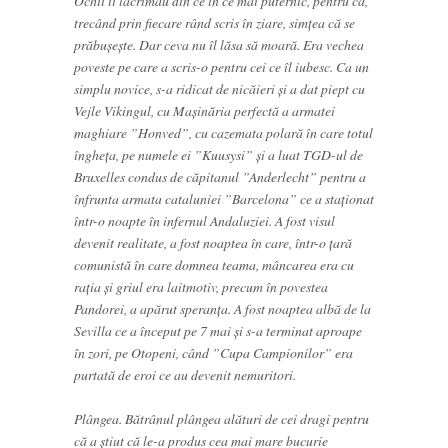
Ochii îi lăcrimau din ce în ce mai puternic, pentru că,
trecând prin fiecare rând scris în ziare, simțea că se
prăbușește. Dar ceva nu îl lăsa să moară. Era vechea
poveste pe care a scris-o pentru cei ce îl iubesc. Ca un
simplu novice, s-a ridicat de nicăieri și a dat piept cu
Vejle Vikingul, cu Mașinăria perfectă a armatei
maghiare ”Honved”, cu cazemata polară în care totul
îngheța, pe numele ei ”Kuusysi” și a luat TGD-ul de
Bruxelles condus de căpitanul ”Anderlecht” pentru a
înfrunta armata cataluniei ”Barcelona” ce a staționat
într-o noapte în infernul Andaluziei. A fost visul
devenit realitate, a fost noaptea în care, într-o țară
comunistă în care domnea teama, mâncarea era cu
rația și griul era laitmotiv, precum în povestea
Pandorei, a apărut speranța. A fost noaptea albă de la
Sevilla ce a început pe 7 mai și s-a terminat aproape
în zori, pe Otopeni, când ”Cupa Campionilor” era
purtată de eroi ce au devenit nemuritori.
Plângea. Bătrânul plângea alături de cei dragi pentru
că a știut că le-a produs cea mai mare bucurie