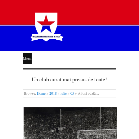
STEAUA
Menu
LIBERĂ
Un club curat mai presus de toate!
Browse:
Home
»
2018
»
iulie
»
05
»
A fost odată…