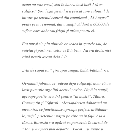
acum nu este cazul, stai în banca ta și lasă-I să se
califice.” Și-a legat șiretul și a plecat spre culoarul de
intrare pe terenul central din complexul „23 August”,
poate prea resemnat, dar a simțit căldură a 60.000 de
suflete care doborau frigul și urlau pentru el.
Era pur și simplu uluit de ce vedea în spatele său, de
vuietul și pasiunea celor ce îl iubeau. Nu s-a dezis, nici
când nemții aveau deja 1-0.
„Vai de capul lor” și-a spus singur, îmbărbătându-se.
Germanii jubilau, se vedeau deja calificați, doar că au
lovit puternic orgoliul acestui novice. Până la pauză,
aproape poetic, era 3-1 pentru ”ai noștri”. Tătaru,
Constantin și ”Sfinxul” Alecsandrescu doborând un
mecanism ce funcționase aproape perfect, arătându-
le, astfel, prietenilor noștri pe cine au în față. Așa a
rămas, Borussia s-a apărat cu panzerele în careul de
”16” și au mers mai departe. ”Păcat” îşi spune și