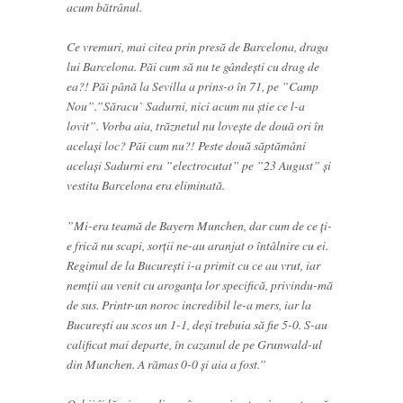
acum bătrânul.
Ce vremuri, mai citea prin presă de Barcelona, draga
lui Barcelona. Păi cum să nu te gândești cu drag de
ea?! Păi până la Sevilla a prins-o în 71, pe ”Camp
Nou”.”Săracu` Sadurni, nici acum nu știe ce l-a
lovit”. Vorba aia, trăznetul nu lovește de două ori în
același loc? Păi cum nu?! Peste două săptămâni
același Sadurni era ”electrocutat” pe ”23 August” și
vestita Barcelona era eliminată.
”Mi-era teamă de Bayern Munchen, dar cum de ce ți-
e frică nu scapi, sorții ne-au aranjat o întâlnire cu ei.
Regimul de la București i-a primit cu ce au vrut, iar
nemții au venit cu aroganța lor specifică, privindu-mă
de sus. Printr-un noroc incredibil le-a mers, iar la
București au scos un 1-1, deși trebuia să fie 5-0. S-au
calificat mai departe, în cazanul de pe Grunwald-ul
din Munchen. A rămas 0-0 și aia a fost.”