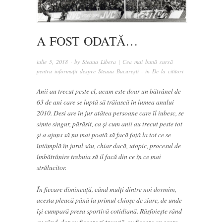
A FOST ODATĂ…
iulie 5, 2018
· by
Steaua Libera | Cea mai bună sursă
pentru informații despre Steaua București
· in
De la cititori
Anii au trecut peste el, acum este doar un bătrânel de
63 de ani care se luptă să trăiască în lumea anului
2010. Desi are în jur atâtea persoane care îl iubesc, se
simte singur, părăsit, ca și cum anii au trecut peste tot
și a ajuns să nu mai poată să facă faţă la tot ce se
întâmplă în jurul său, chiar dacă, utopic, procesul de
îmbătrânire trebuia să il facă din ce în ce mai
strălucitor.
În fiecare dimineaţă, când mulți dintre noi dormim,
acesta pleacă până la primul chioșc de ziare, de unde
îşi cumpară presa sportivă cotidiană. Răsfoiește rând
cu rând, dar cu fiecare zi trecută, cu fiecare an scurs,