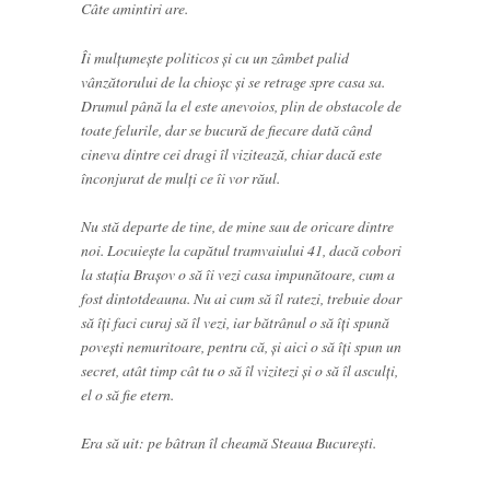
Câte amintiri are.
Îi mulțumește politicos și cu un zâmbet palid
vânzătorului de la chioșc și se retrage spre casa sa.
Drumul până la el este anevoios, plin de obstacole de
toate felurile, dar se bucură de fiecare dată când
cineva dintre cei dragi îl vizitează, chiar dacă este
înconjurat de mulți ce îi vor răul.
Nu stă departe de tine, de mine sau de oricare dintre
noi. Locuiește la capătul tramvaiului 41, dacă cobori
la stația Brașov o să îi vezi casa impunătoare, cum a
fost dintotdeauna. Nu ai cum să îl ratezi, trebuie doar
să îți faci curaj să îl vezi, iar bătrânul o să îți spună
povești nemuritoare, pentru că, și aici o să îți spun un
secret, atât timp cât tu o să îl vizitezi și o să îl asculți,
el o să fie etern.
Era să uit: pe bâtran îl cheamă Steaua București.