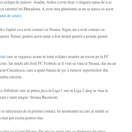
ice echipa de juniori. Asadar, Aldea a avut doar o singura sansa de a se
 cu talentul lui Maradona. A avut insa ghinionul sa nu se nasca cu acest
ului de sclavi
.
b e faptul ca a avut contact cu Steaua. Sigur, nu a avut contact cu
psita. Totusi, pentru acest tanar a fost destul pentru a prinde gustul
listi
care se regasesc acum in lotul echipei noastre au trecut pe la FC
lo. Iar multi alti fosti FC Fcsbisti ar fi vrut sa vina la Steaua, dar nu au
cul Ciuculescu, care a ajuns bataia de joc a tuturor suporterilor din
himba culorile.
 fotbalisti care ar putea juca in Liga 1 sau in Liga 2 aleg sa vina la
nsul e unul singur: Steaua Bucuresti.
 te infecteaza de la primul contact. In momentul in care ai simtit ce
u mai pot exista pentru tine.
 tara ca ei sunt Steaua. De asta se agata oile cu disperare de orice