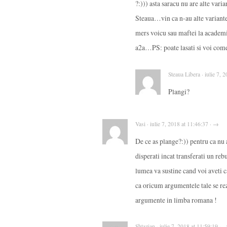
?:))) asta saracu nu are alte vari
Steaua…vin ca n-au alte variante.
mers voicu sau maftei la academi
a2a…PS: poate lasati si voi comen
Steaua Libera · iulie 7, 
Plangi?
Vasi · iulie 7, 2018 at 11:46:37 · →
De ce as plange?:)) pentru ca nu at
disperati incat transferati un reb
lumea va sustine cand voi aveti c
ca oricum argumentele tale se rez
argumente in limba romana !
Shtazian · iulie 7, 2018 at 11:59:19 · 