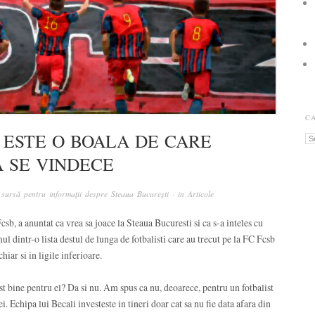
C
 ESTE O BOALA DE CARE
Ca
A SE VINDECE
sursă pentru informații despre Steaua București
· in
Articole
sb, a anuntat ca vrea sa joace la Steaua Bucuresti si ca s-a inteles cu
ul dintr-o lista destul de lunga de fotbalisti care au trecut pe la FC Fcsb
hiar si in ligile inferioare.
st bine pentru el? Da si nu. Am spus ca nu, deoarece, pentru un fotbalist
. Echipa lui Becali investeste in tineri doar cat sa nu fie data afara din