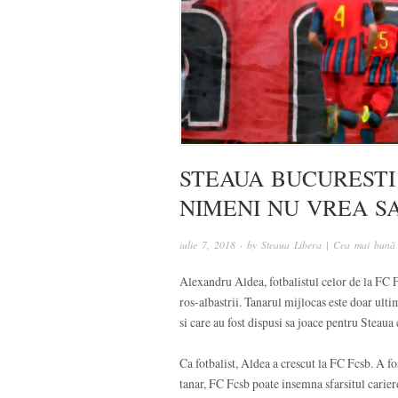
STEAUA BUCURESTI
NIMENI NU VREA S
iulie 7, 2018
· by
Steaua Libera | Cea mai bună 
Alexandru Aldea, fotbalistul celor de la FC Fc
ros-albastrii. Tanarul mijlocas este doar ultim
si care au fost dispusi sa joace pentru Steaua c
Ca fotbalist, Aldea a crescut la FC Fcsb. A fo
tanar, FC Fcsb poate insemna sfarsitul carierei