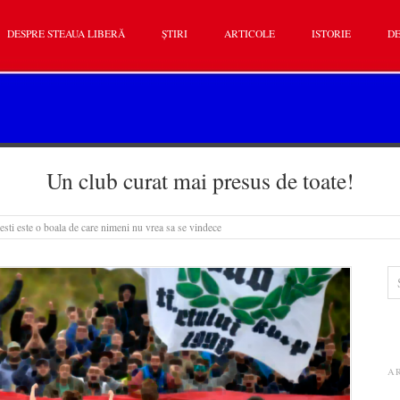
DESPRE STEAUA LIBERĂ
ȘTIRI
ARTICOLE
ISTORIE
DE
Un club curat mai presus de toate!
sti este o boala de care nimeni nu vrea sa se vindece
A