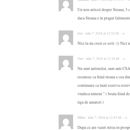
Un nou articol despre Steaua, 3 co
daca Steaua e in pragul falimentu
trist · iulie 7, 2018 at 12:32:38 · →
Nici tu nu crezi ce scrii :)) Ni
Vasi · iulie 7, 2018 at 12:34:48 · →
Nu sunt antistelist, sunt anti C
recunosc ca fiind steaua e cea di
continuare ca luati rezerva rezer
vindeca nimeni ” ( boala fiind de
liga de amatori )
Mihai · iulie 7, 2018 at 12:47:48 · →
Dupa ce am vazut stirea in prospo