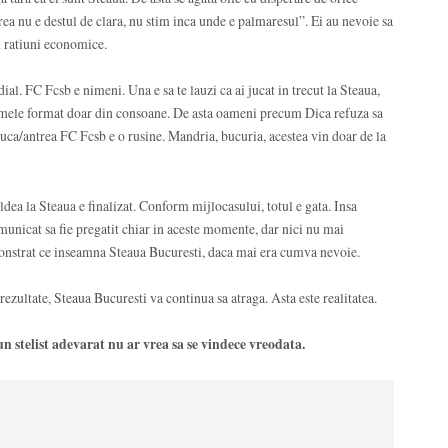
rea nu e destul de clara, nu stim inca unde e palmaresul”. Ei au nevoie sa
in ratiuni economice.
al. FC Fcsb e nimeni. Una e sa te lauzi ca ai jucat in trecut la Steaua,
u numele format doar din consoane. De asta oameni precum Dica refuza sa
juca/antrea FC Fcsb e o rusine. Mandria, bucuria, acestea vin doar de la
dea la Steaua e finalizat. Conform mijlocasului, totul e gata. Insa
municat sa fie pregatit chiar in aceste momente, dar nici nu mai
monstrat ce inseamna Steaua Bucuresti, daca mai era cumva nevoie.
 rezultate, Steaua Bucuresti va continua sa atraga. Asta este realitatea.
un stelist adevarat nu ar vrea sa se vindece vreodata.