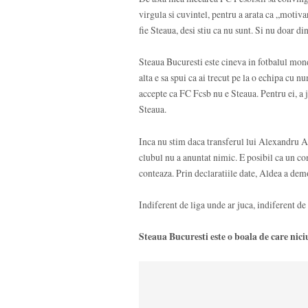
virgula si cuvintel, pentru a arata ca „motiva
fie Steaua, desi stiu ca nu sunt. Si nu doar d
Steaua Bucuresti este cineva in fotbalul mondi
alta e sa spui ca ai trecut pe la o echipa c
accepte ca FC Fcsb nu e Steaua. Pentru ei, a 
Steaua.
Inca nu stim daca transferul lui Alexandru Al
clubul nu a anuntat nimic. E posibil ca un co
conteaza. Prin declaratiile date, Aldea a de
Indiferent de liga unde ar juca, indiferent de
Steaua Bucuresti este o boala de care nici