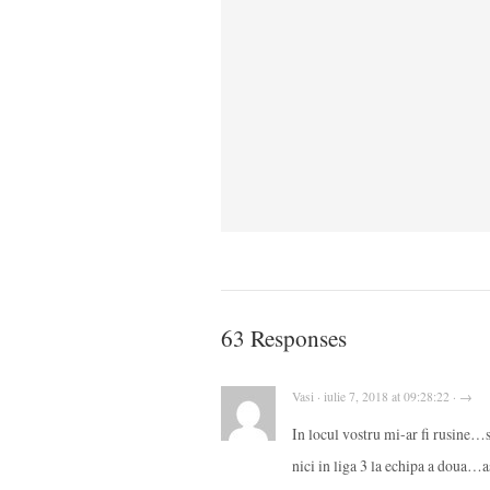
63 Responses
Vasi · iulie 7, 2018 at 09:28:22 · →
In locul vostru mi-ar fi rusine…
nici in liga 3 la echipa a doua…as