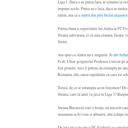
Liga 1. Daca s-ar putea fara, ar renunta la or
impune acolo. Putea sa o faca, daca se nastea
talent, asa ca
a simtit din plin biciul negustor
Partea buna a experientei lui Aldea la FC Fcs
Steaua adevarata, ci cu una clonata, furata, vo
Stelei.
Am spus ca Aldea nu e singurul. Si
alti fotba
Fcsb. Chiar golgeterul Predescu a trecut pe aco
fost primiti. Aici il putem da exemplu pe sara
Romania, din cauza rapiditatii cu care isi sc
Totusi, de ce se intampla acest fenomen? De ce
Steaua, care la anul va juca in Liga 3? Raspu
Steaua Bucuresti este o boala, un microb care
inseamna sa fii rosu si albastru, alte echipe n
De asta inca incearca FC Fcsbistii sa convinga