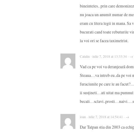
bineinteles.. prin care demonizezi 
nu joaca un anumit numar de mec
eram cu litera legii in mana. Sa 
bucurati cand toate rebuturile vin
la voi ori se facea taximetrist.
Catalin · iulie 7, 2018 at 13:33:34 · →
Vad ca pe voi va deranjează domnu
Steaua…va intreb eu..da pe voi n
furaciunile pe care le au facut?… 
ii susțineti…ati uitat ma pumnul d
becali…sclavi..prosti…naivi….si 
ioan · iulie 7, 2018 at 14:54:41 · →
Dar Talpan stia din 2003 ca echipa