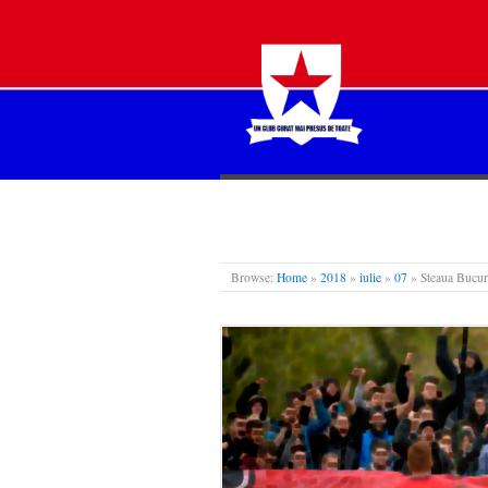
STEAUA LIBERĂ
Browse:
Home
»
2018
»
iulie
»
07
»
Steaua Bucure