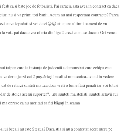
fcsb ca si bate joc de fotbalisti. Pai saracia asta avea in contract ca daca
iuri nu si va primi toti banii. Acum nu mai respectam contracte? Parca
vezi ce va lepadati si voi de el😀😀 ati ajuns ultimii oameni de va
 la voi.. pai daca avea oferta din liga 2 crezi ca nu se ducea? Ori venea
l talpan care la instanța de judecată a demonstrat care echipa este
u va deranjează cei 2 pușcăriași becali si mm scoica..avand in vedere
cat de retarzi sunteti ma ..ca doar vreti o lume fără penali iar voi totusi
ar de stoica acelui suporter?…nu sunteti ma stelisti..sunteti sclavii lui
ma opresc ca nu meritati sa fiti băgați în seama
 lui becali nu este Steaua? Daca stia si nu a contestat acest lucru pe