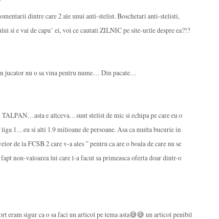
mentarii dintre care 2 ale unui anti-stelist. Boschetari anti-stelisti,
lui si e vai de capu’ ei, voi ce cautati ZILNIC pe site-urile despre ea?!?
ci un jucator nu o sa vina pentru nume… Din pacate…
SA TALPAN…asta e altceva…sunt stelist de mic si echipa pe care eu o
n liga 1…eu si alti 1.9 milioane de persoane. Asa ca multa bucurie in
velor de la FCSB 2 care v-a ales ” pentru ca are o boala de care nu se
 fapt non-valoarea lui care l-a facut sa primeasca oferta doar dintr-o
rt eram sigur ca o sa faci un articol pe tema asta😅😅 un articol penibil