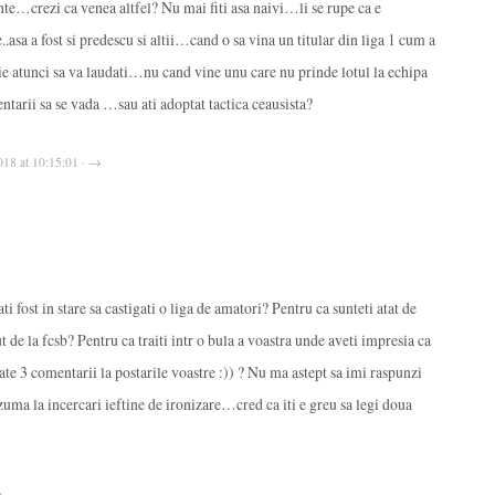
ante…crezi ca venea altfel? Nu mai fiti asa naivi…li se rupe ca e
.asa a fost si predescu si altii…cand o sa vina un titular din liga 1 cum a
e atunci sa va laudati…nu cand vine unu care nu prinde lotul la echipa
tarii sa se vada …sau ati adoptat tactica ceausista?
2018 at 10:15:01 · →
i fost in stare sa castigati o liga de amatori? Pentru ca sunteti atat de
ut de la fcsb? Pentru ca traiti intr o bula a voastra unde aveti impresia ca
ate 3 comentarii la postarile voastre :)) ? Nu ma astept sa imi raspunzi
uma la incercari ieftine de ironizare…cred ca iti e greu sa legi doua
→