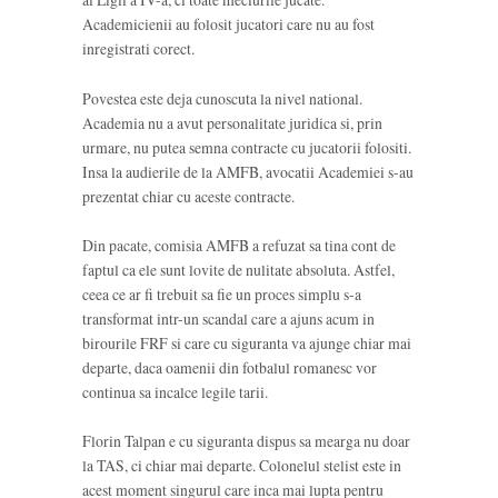
Academicienii au folosit jucatori care nu au fost
inregistrati corect.
Povestea este deja cunoscuta la nivel national.
Academia nu a avut personalitate juridica si, prin
urmare, nu putea semna contracte cu jucatorii folositi.
Insa la audierile de la AMFB, avocatii Academiei s-au
prezentat chiar cu aceste contracte.
Din pacate, comisia AMFB a refuzat sa tina cont de
faptul ca ele sunt lovite de nulitate absoluta. Astfel,
ceea ce ar fi trebuit sa fie un proces simplu s-a
transformat intr-un scandal care a ajuns acum in
birourile FRF si care cu siguranta va ajunge chiar mai
departe, daca oamenii din fotbalul romanesc vor
continua sa incalce legile tarii.
Florin Talpan e cu siguranta dispus sa mearga nu doar
la TAS, ci chiar mai departe. Colonelul stelist este in
acest moment singurul care inca mai lupta pentru