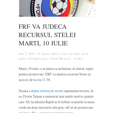
FRF VA JUDECA
RECURSUL STELEI
MARTI, 10 IULIE
iulie 5, 2018
· by
Steaua Libera | Cea mai bună sursă
pentru informații despre Steaua București
· in
Știri
Marti, 10 iulie, s-ar putea sa incheiem, in sfarsit, lupta
pentru promovare. FRF va analiza recursul Stelei in
acea zi, de la ora 11.30.
Steaua
a depus cererea de recurs
saptamana trecuta. In
ea, Florin Talpan a enumerat mai multe motive pentru
care AS Academia Rapid ar fi trebuit sa piarda la masa
verde nu doar meciurile din play-off-ul de promovare
al Ligii a IV-a, ci toate meciurile jucate.