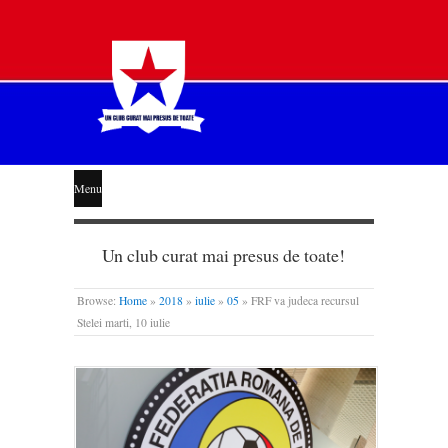
STEAUA
Menu
LIBERĂ
Un club curat mai presus de toate!
Browse:
Home
»
2018
»
iulie
»
05
»
FRF va judeca recursul
Stelei marti, 10 iulie