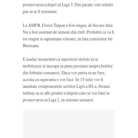
promovarea echipei in Liga 3. Din pacate, toti ceilalti
par sa se fi resemnat.
La AMFB, Florin Talpan a fost singur, de fiecare data.
Nu a fost sustinut de nimeni din club. Probabil ca va fi
tot singur si saptamana viitoare, in fata comisiilor lui
Burleanu.
E asadar momentul ca suporterii stelisti sa se
mobilizeze si inceapa sa puna presiune asupra hotilor
din fotbalul romanesc. Daca vor putea sa ne fure,
acestia cu siguranta o vor face. In 15 iulie vor fi
anuntate componentele seriilor Ligii a III-a. Steaua
trebuie sa se afle printre echipele care se vor bate la
promovarea in Liga 2, in sezonul urmator.