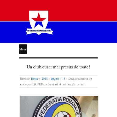
STEAUA
Menu
LIBERĂ
Un club curat mai presus de toate!
Browse:
Home
»
2018
»
august
»
13
»
Daca credeati ca nu
mai e posibil, FRF s-a facut azi si mai tare de rusine!