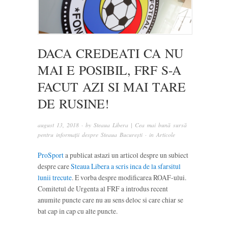
DACA CREDEATI CA NU
MAI E POSIBIL, FRF S-A
FACUT AZI SI MAI TARE
DE RUSINE!
august 13, 2018
· by
Steaua Libera | Cea mai bună sursă
pentru informații despre Steaua București
· in
Articole
ProSport
a publicat astazi un articol despre un subiect
despre care
Steaua Libera a scris inca de la sfarsitul
lunii trecute
. E vorba despre modificarea ROAF-ului.
Comitetul de Urgenta al FRF a introdus recent
anumite puncte care nu au sens deloc si care chiar se
bat cap in cap cu alte puncte.