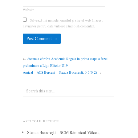
Website
Salvează-mi numele, emailul și site-ul web în acest
navigator pentru data viitoare când o să comentez.
←
Steaua a zdrobit Academia Regala in prima etapa a fazei
preliminare a Ligii Elitelor U19
Amical – ACS Berceni – Steaua Bucuresti, 0-5(0-2)
→
ARTICOLE RECENTE
Steaua București – SCM Râmnicul Vâlcea,