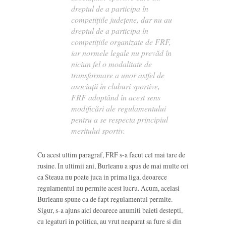
dreptul de a participa în
competiţiile judeţene, dar nu au
dreptul de a participa în
competiţiile organizate de FRF,
iar normele legale nu prevăd în
niciun fel o modalitate de
transformare a unor astfel de
asociaţii în cluburi sportive,
FRF adoptând în acest sens
modificări ale regulamentului
pentru a se respecta principiul
meritului sportiv.
Cu acest ultim paragraf, FRF s-a facut cel mai tare de
rusine. In ultimii ani, Burleanu a spus de mai multe ori
ca Steaua nu poate juca in prima liga, deoarece
regulamentul nu permite acest lucru. Acum, acelasi
Burleanu spune ca de fapt regulamentul permite.
Sigur, s-a ajuns aici deoarece anumiti baieti destepti,
cu legaturi in politica, au vrut neaparat sa fure si din