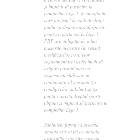
şi implicit să participe la
competiţia Liga 1, în situaţia în
care un astfel de club de drept
public ar deţine meritul sportiv
pentru a participa în Liga 1,
FRF are obligaţia de a lua
măsurile necesare (în sensul
modificărilor normelor
regulamentare) astfel încât să
asigure posibilitatea ca
respectivul club sau un
continuator al acestuia (în
condiţii clar stabilite) să îşi
poată exercita dreptul sportiv
obţinut şi implicit să participe în
competiţia Liga 1.
Subliniem faptul că această
situaţie este la fel cu situaţia
asociaţiilor sportive care au