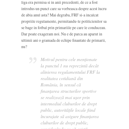
liga era permisa si in anii precedenti, de ce a fost
introdus un punct care sa vorbeasca despre acest lucru
de abia anul asta? Mai degraba, FRF si-a incalcat
propriile regulamente, permitandu-le politicienilor sa
se bage in fotbal prin primariile pe care le conduceau.
Dar poate exageram noi. Nu e de parca au aparut in
ultimii ani o gramada de echipe finantate de primarii,
nu?
Motivul pentru cele menţionate
la punctul 1 nu reprezintă decât
alinierea regulamentului FRF la
realitatea cotidiană din
România, în sensul că
finanţarea structurilor sportive
se realizează mai uşor prin
intermediul cluburilor de drept
public, autorităţile locale fiind
încurajate să asigure finanţarea
cluburilor de drept public,
considerându-se că există