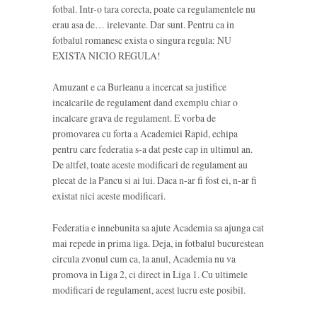
fotbal. Intr-o tara corecta, poate ca regulamentele nu
erau asa de… irelevante. Dar sunt. Pentru ca in
fotbalul romanesc exista o singura regula: NU
EXISTA NICIO REGULA!
Amuzant e ca Burleanu a incercat sa justifice
incalcarile de regulament dand exemplu chiar o
incalcare grava de regulament. E vorba de
promovarea cu forta a Academiei Rapid, echipa
pentru care federatia s-a dat peste cap in ultimul an.
De altfel, toate aceste modificari de regulament au
plecat de la Pancu si ai lui. Daca n-ar fi fost ei, n-ar fi
existat nici aceste modificari.
Federatia e innebunita sa ajute Academia sa ajunga cat
mai repede in prima liga. Deja, in fotbalul bucurestean
circula zvonul cum ca, la anul, Academia nu va
promova in Liga 2, ci direct in Liga 1. Cu ultimele
modificari de regulament, acest lucru este posibil.