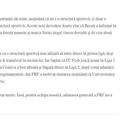
entanții săi mint, susținând că nu e o structură sportivă, ci doar o
ctură sportivă. Aceste acte dovedesc foarte clar că Becali a înființat în
a folosit numele și marca Stelei ilegal (lucru dovedit și de cele două
ca o structură sportivă nou afiliată să intre direct în prima ligă, deși
 fi transferat în niciun fel. Iar faptul că FC Fcsb joacă acum în Liga 1
 Craiova a fost afiliată și băgată direct în Liga 2, după votul adunării
e regulamentele, dar FRF a motivat mutarea susținând că Universitatea
esc.
 mai multe. Însă, pentru echipa noastră, adunarea generală a FRF nu a