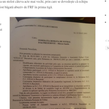
a un stelist câteva acte mai vechi, prin care se dovedește că echipa
 fost băgată abuziv de FRF în prima ligă.
u
ui
C
e
Ca