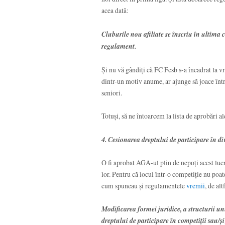
acea dată:
Cluburile nou afiliate se înscriu în ultima 
regulament.
Și nu vă gândiți că FC Fcsb s-a încadrat la vr
dintr-un motiv anume, ar ajunge să joace într
seniori.
Totuși, să ne întoarcem la lista de aprobări 
4. Cesionarea dreptului de participare în d
O fi aprobat AGA-ul plin de nepoți acest lucr
lor. Pentru că locul într-o competiție nu poat
cum spuneau și regulamentele
vremii
, de alt
Modificarea formei juridice, a structurii u
dreptului de participare în competiţii sau/şi