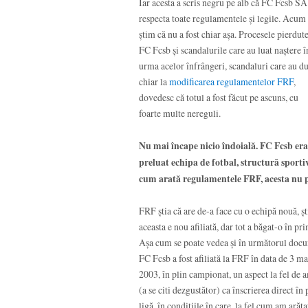
Iar acesta a scris negru pe alb că FC Fcsb SA
respecta toate regulamentele și legile. Acum
știm că nu a fost chiar așa. Procesele pierdut
FC Fcsb și scandalurile care au luat naștere î
urma acelor înfrângeri, scandaluri care au d
chiar la
modificarea regulamentelor FRF
,
dovedesc că totul a fost făcut pe ascuns, cu
foarte multe nereguli.
Nu mai încape nicio îndoială. FC Fcsb era
preluat echipa de fotbal, structură sportivă
cum arată regulamentele FRF, acesta nu p
FRF știa că are de-a face cu o echipă nouă, șt
aceasta e nou afiliată, dar tot a băgat-o în pri
Așa cum se poate vedea și în următorul doc
FC Fcsb a fost afiliată la FRF în data de 3 ma
2003, în plin campionat, un aspect la fel de
(a se citi dezgustător) ca înscrierea direct în
ligă, în condițiile în care, la fel cum am arăta