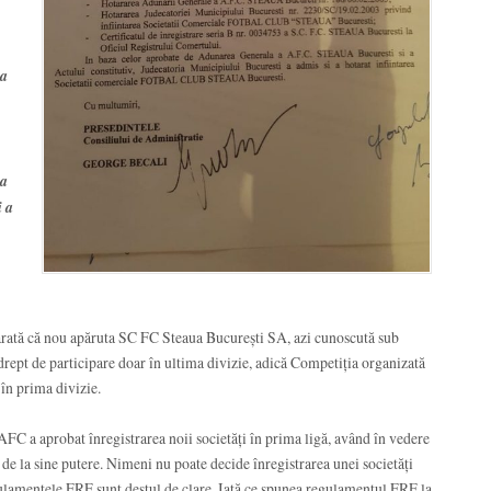
 a
ia
i a
rată că nou apăruta SC FC Steaua București SA, azi cunoscută sub
rept de participare doar în ultima divizie, adică Competiția organizată
în prima divizie.
AFC a aprobat înregistrarea noii societăți în prima ligă, având în vedere
u de la sine putere. Nimeni nu poate decide înregistrarea unei societăți
egulamentele FRF sunt destul de clare. Iată ce spunea regulamentul FRF la