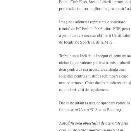
Fotbal Club Fcsb, Steaua Liberă a primit de l
preferată a tuturor hoților din țara noastră a
Imaginea alăturată reprezintă o solicitare
trimisă de FC Fcsb în 2003, către FRF, pentr
a primi un aviz necesar obținerii Certificatul
de Identitate Sportivă, de la MTS.
Trebuie spus încă de la început că actul nu ar
niciun fel de valoare și a fost trimis probabil
doar pentru că era necesară existența unei
solicitări pentru a justifica schimbarea care
avea să urmeze. Chiar dacă schimbarea era și
ea una inetrzisă de regulament.
Dar să ne uităm la lista de aprobări votate în
faimoasa AGA a AFC Steaua București:
1.Modificarea obiectului de activitate prin
care, ca structură sportivă în prezent în