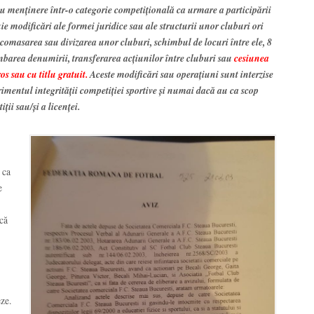
au menţinere într-o categorie competiţională ca urmare a participării
tuie modificări ale formei juridice sau ale structurii unor cluburi ori
 comasarea sau divizarea unor cluburi, schimbul de locuri între ele, 8
imbarea denumirii, transferarea acţiunilor între cluburi sau
cesiunea
os sau cu titlu gratuit.
Aceste modificări sau operaţiuni sunt interzise
imentul integrităţii competiţiei sportive şi numai dacă au ca scop
ţii sau/şi a licenţei.
 ca
e
acă
ze.