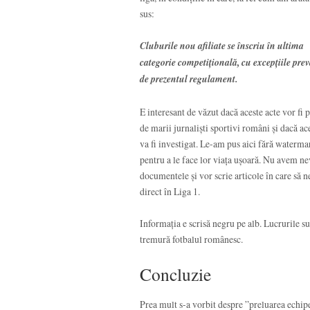
sus:
Cluburile nou afiliate se înscriu în ultima
categorie competiţională, cu excepţiile pre
de prezentul regulament.
E interesant de văzut dacă aceste acte vor fi 
de marii jurnaliști sportivi români și dacă ac
va fi investigat. Le-am pus aici fără waterma
pentru a le face lor viața ușoară. Nu avem nev
documentele și vor scrie articole în care să n
direct în Liga 1.
Informația e scrisă negru pe alb. Lucrurile su
tremură fotbalul românesc.
Concluzie
Prea mult s-a vorbit despre ”preluarea echip