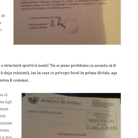
e de
n
us
 o structură sportivă nouă! Nu se pune problema ca aceasta să fi
 deja existentă, iar în ceea ce privește locul în prima divizie, așa
utea fi cesionat.
ia că
ma ligă.
ument.
rtie
 amuzant
 prima
t și mai