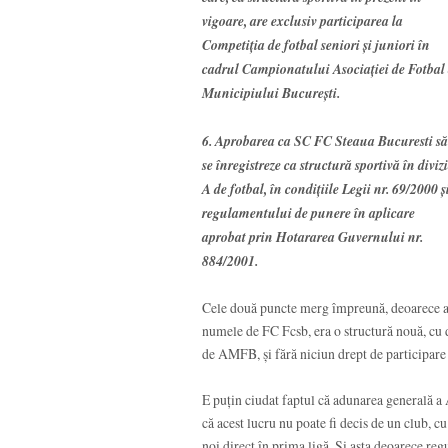
vigoare, are exclusiv participarea la
Competiția de fotbal seniori și juniori în
cadrul Campionatului Asociației de Fotbal
Municipiului București.
6. Aprobarea ca SC FC Steaua Bucuresti să
se înregistreze ca structură sportivă în diviz
A de fotbal, în condițiile Legii nr. 69/2000 ș
regulamentului de punere în aplicare
aprobat prin Hotararea Guvernului nr.
884/2001.
Cele două puncte merg împreună, deoarece a
numele de FC Fcsb, era o structură nouă, cu d
de AMFB, și fără niciun drept de participare 
E puțin ciudat faptul că adunarea generală a 
că acest lucru nu poate fi decis de un club, c
noi direct în prima ligă. Și asta deoarece r