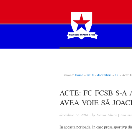
STEAUA LIBERĂ
Browse:
Home
»
2018
»
decembrie
»
12
»
Acte: F
ACTE: FC FCSB S-A 
AVEA VOIE SĂ JOACE
decembrie 12, 2018
· by
Steaua Libera | Cea mai
În această perioadă, în care presa sportivp d