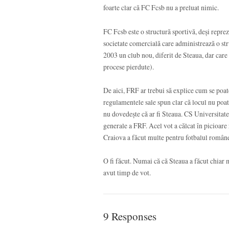
foarte clar că FC Fcsb nu a preluat nimic.
FC Fcsb este o structură sportivă, deși reprez
societate comercială care administrează o stru
2003 un club nou, diferit de Steaua, dar care 
procese pierdute).
De aici, FRF ar trebui să explice cum se poate 
regulamentele sale spun clar că locul nu poate
nu dovedește că ar fi Steaua. CS Universitatea
generale a FRF. Acel vot a călcat în picioar
Craiova a făcut multe pentru fotbalul român
O fi făcut. Numai că că Steaua a făcut chiar
avut timp de vot.
9 Responses