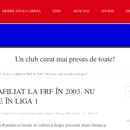
DESPRE STEAUA LIBERĂ
ȘTIRI
ARTICOLE
ISTORIE
DE
Un club curat mai presus de toate!
C Fcsb s-a afiliat la FRF în 2003. Nu avea voie să joace în Liga 1
AFILIAT LA FRF ÎN 2003. NU
 ÎN LIGA 1
 bună sursă pentru informații despre Steaua București
· in
Articole
A
in România se ferește să vorbească despre procesele dintre Steaua și