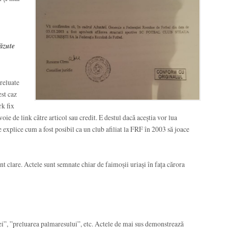
văzute
preluate
est caz
rk fix
oie de link către articol sau credit. E destul dacă aceștia vor lua
e explice cum a fost posibil ca un club afiliat la FRF în 2003 să joace
nt clare. Actele sunt semnate chiar de faimoșii uriași în fața cărora
ei”, ”preluarea palmaresului”, etc. Actele de mai sus demonstrează