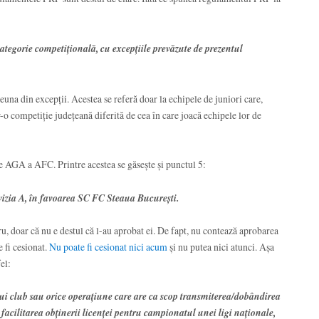
categorie competiţională, cu excepţiile prevăzute de prezentul
euna din excepții. Acestea se referă doar la echipele de juniori care,
-o competiție județeană diferită de cea în care joacă echipele lor de
ale AGA a AFC. Printre acestea se găsește și punctul 5:
ivizia A, în favoarea SC FC Steaua București.
u, doar că nu e destul că l-au aprobat ei. De fapt, nu contează aprobarea
e fi cesionat.
Nu poate fi cesionat nici acum
și nu putea nici atunci. Așa
fel:
nui club sau orice operaţiune care are ca scop transmiterea/dobândirea
 facilitarea obţinerii licenței pentru campionatul unei ligi naționale,