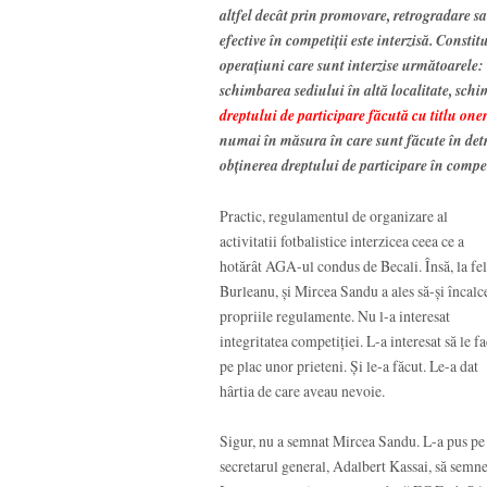
altfel decât prin promovare, retrogradare s
efective în competiţii este interzisă. Consti
operaţiuni care sunt interzise următoarele:
schimbarea sediului în altă localitate, sch
dreptului de participare făcută cu titlu oner
numai în măsura în care sunt făcute în detr
obţinerea dreptului de participare în competi
Practic, regulamentul de organizare al
activitatii fotbalistice interzicea ceea ce a
hotărât AGA-ul condus de Becali. Însă, la fel
Burleanu, și Mircea Sandu a ales să-și încalc
propriile regulamente. Nu l-a interesat
integritatea competiției. L-a interesat să le f
pe plac unor prieteni. Și le-a făcut. Le-a dat
hârtia de care aveau nevoie.
Sigur, nu a semnat Mircea Sandu. L-a pus pe
secretarul general, Adalbert Kassai, să semne