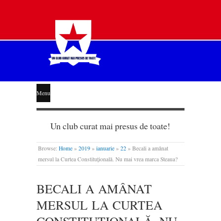
STEAUA
Menu
LIBERĂ
Un club curat mai presus de toate!
Browse:
Home
»
2019
»
ianuarie
»
22
»
Becali a amânat
mersul la Curtea Constituțională. Nu mai vrea marca Steaua?
BECALI A AMÂNAT
MERSUL LA CURTEA