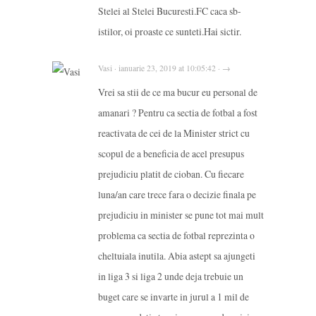
Stelei al Stelei Bucuresti.FC caca sb-
istilor, oi proaste ce sunteti.Hai sictir.
Vasi · ianuarie 23, 2019 at 10:05:42 · →
Vrei sa stii de ce ma bucur eu personal de
amanari ? Pentru ca sectia de fotbal a fost
reactivata de cei de la Minister strict cu
scopul de a beneficia de acel presupus
prejudiciu platit de cioban. Cu fiecare
luna/an care trece fara o decizie finala pe
prejudiciu in minister se pune tot mai mult
problema ca sectia de fotbal reprezinta o
cheltuiala inutila. Abia astept sa ajungeti
in liga 3 si liga 2 unde deja trebuie un
buget care se invarte in jurul a 1 mil de