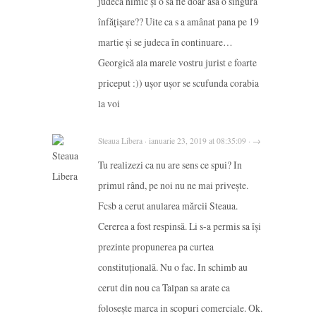
judeca nimic și o sa fie doar asa o singura
înfățișare?? Uite ca s a amânat pana pe 19
martie și se judeca în continuare…
Georgică ala marele vostru jurist e foarte
priceput :)) ușor ușor se scufunda corabia
la voi
Steaua Libera · ianuarie 23, 2019 at 08:35:09 · →
Tu realizezi ca nu are sens ce spui? In
primul rând, pe noi nu ne mai privește.
Fcsb a cerut anularea mărcii Steaua.
Cererea a fost respinsă. Li s-a permis sa își
prezinte propunerea pa curtea
constituțională. Nu o fac. In schimb au
cerut din nou ca Talpan sa arate ca
folosește marca in scopuri comerciale. Ok.