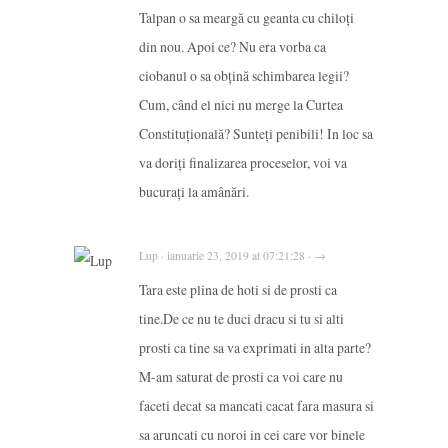
Talpan o sa meargă cu geanta cu chiloți
din nou. Apoi ce? Nu era vorba ca
ciobanul o sa obțină schimbarea legii?
Cum, când el nici nu merge la Curtea
Constituțională? Sunteți penibili! In loc sa
va doriți finalizarea proceselor, voi va
bucurați la amânări.
Lup · ianuarie 23, 2019 at 07:21:28 · →
Tara este plina de hoti si de prosti ca
tine.De ce nu te duci dracu si tu si alti
prosti ca tine sa va exprimati in alta parte?
M-am saturat de prosti ca voi care nu
faceti decat sa mancati cacat fara masura si
sa aruncati cu noroi in cei care vor binele