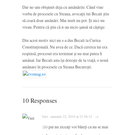
Dar ne-am obișnuit deja cu amânările. Când vine
vorba de procesele cu Steaua, avocații lui Becali știu
să ceară doar amânări. Mai mult nu pot. Și nici nu
vreau. Pentru că știu că n-au nicio șansă să câștige.
Din acest motiv nici nu s-a dus Becali la Curtea
Constituțională. Nu avea de ce. Dacă cererea lui era
respinsă, procesul era terminat și nu mai putea fi
amânat. Iar Becali asta își dorește de la viață, o nouă
amânare în procesele cu Steaua București.
10 Responses
Vasi · ianuarie 22, 2019 at 21:56:31 · →
:))) pai nu ziceați voi băieți ca nu se mai