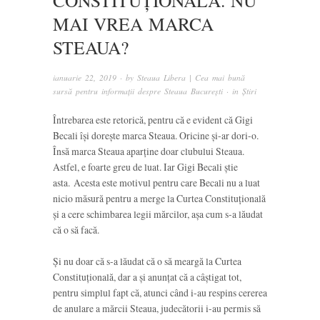
CONSTITUȚIONALĂ. NU
MAI VREA MARCA
STEAUA?
ianuarie 22, 2019
· by
Steaua Libera | Cea mai bună
sursă pentru informații despre Steaua București
· in
Știri
Întrebarea este retorică, pentru că e evident că Gigi
Becali își dorește marca Steaua. Oricine și-ar dori-o.
Însă marca Steaua aparține doar clubului Steaua.
Astfel, e foarte greu de luat. Iar Gigi Becali știe
asta. Acesta este motivul pentru care Becali nu a luat
nicio măsură pentru a merge la Curtea Constituțională
și a cere schimbarea legii mărcilor, așa cum s-a lăudat
că o să facă.
Și nu doar că s-a lăudat că o să meargă la Curtea
Constituțională, dar a și anunțat că a câștigat tot,
pentru simplul fapt că, atunci când i-au respins cererea
de anulare a mărcii Steaua, judecătorii i-au permis să