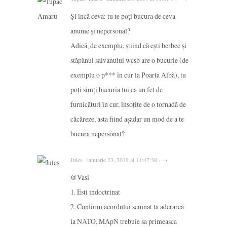
Și încă ceva: tu te poți bucura de ceva
anume și nepersonal?
Adică, de exemplu, știind că ești berbec și
stăpânul saivanului wcsb are o bucurie (de
exemplu o p*** în cur la Poarta Albă), tu
poți simți bucuria lui ca un fel de
furnicături în cur, însoțite de o tornadă de
căcăreze, asta fiind așadar un mod de a te
bucura nepersonal?
Jules · ianuarie 23, 2019 at 11:47:38 · →
@Vasi
1. Esti indoctrinat
2. Conform acordului semnat la aderarea
la NATO, MApN trebuie sa primeasca