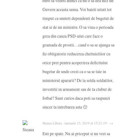
euro sa vedeti atunci ca nu o sa dea nici un
Guvern aceasta suma. Voi baieti uitati tot
timpul ca sunteti dependenti de bugetul de
stat si de un ministru. O sa vina o perioada
grea din cauza PSD-ului care face o
gramada de prostii…cand o sa se ajunga sa
fie obligatorie reducerea cheltuielilor cu
orice pret pentru acoperirea deficitului
bugetar de unde crezi ca o sa se taie in
ministerul apararii? De la solda soldatilor,
investitii in armament sau de la clubul de
fotbal? Sunt curios daca poti sa raspunzi
sincer la intrebarea asta 🙂
Steaua Libera · ianuarie 23, 2019 at 15:21:19 · →
Esti pe spate. Nu ai priceput si nu vrei sa