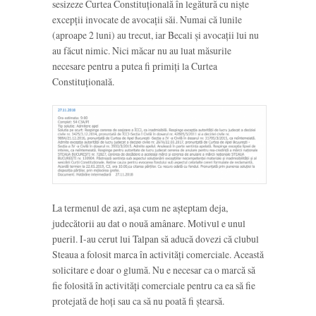
sesizeze Curtea Constituțională în legătură cu niște
excepții invocate de avocații săi. Numai că lunile
(aproape 2 luni) au trecut, iar Becali și avocații lui nu
au făcut nimic. Nici măcar nu au luat măsurile
necesare pentru a putea fi primiți la Curtea
Constituțională.
La termenul de azi, așa cum ne așteptam deja,
judecătorii au dat o nouă amânare. Motivul e unul
pueril. I-au cerut lui Talpan să aducă dovezi că clubul
Steaua a folosit marca în activități comerciale. Această
solicitare e doar o glumă. Nu e necesar ca o marcă să
fie folosită în activități comerciale pentru ca ea să fie
protejată de hoți sau ca să nu poată fi ștearsă.