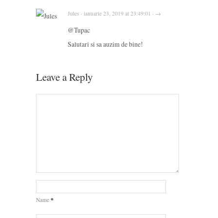
Jules · ianuarie 23, 2019 at 23:49:01 · →
@Tupac
Salutari si sa auzim de bine!
Leave a Reply
*
Name