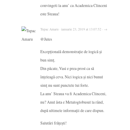
convingeti la anu’ ca Academica Clinceni
este Steaua!
Tupac Amaru · ianuarie 23, 2019 at 13:07:52 · →
@Jules
Excepțională demonstrație de logică și
bun simț.
Din păcate, Vasi e prea prost ca să
înțeleagă ceva. Nici logica și nici bunul
simț nu sunt punctele lui forte.
La anu’ Steaua va fi Academica Clinceni,
nu? Anul ăsta e Metaloglobusul la rând,
după ultimele informații de care dispun.
Salutări frățești!