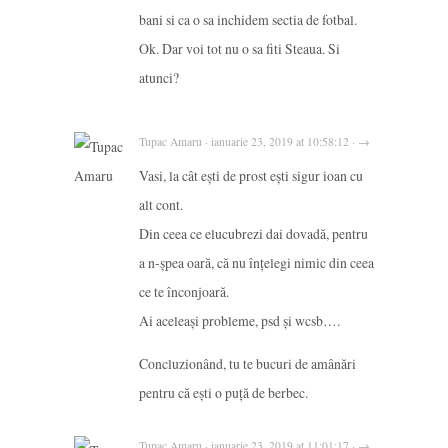
bani si ca o sa inchidem sectia de fotbal.
Ok. Dar voi tot nu o sa fiti Steaua. Si
atunci?
Tupac Amaru · ianuarie 23, 2019 at 10:58:12 · →
Vasi, la cât ești de prost ești sigur ioan cu
alt cont.
Din ceea ce elucubrezi dai dovadă, pentru
a n-șpea oară, că nu înțelegi nimic din ceea
ce te înconjoară.
Ai aceleași probleme, psd și wcsb….
Concluzionând, tu te bucuri de amânări
pentru că ești o puță de berbec.
Tupac Amaru · ianuarie 23, 2019 at 11:01:17 · →