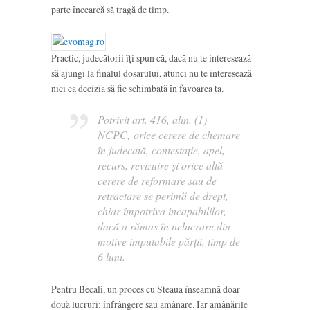
parte încearcă să tragă de timp.
Practic, judecătorii îți spun că, dacă nu te interesează
să ajungi la finalul dosarului, atunci nu te interesează
nici ca decizia să fie schimbată în favoarea ta.
Potrivit art. 416, alin. (1)
NCPC,
orice cerere de chemare
în judecată, contestație, apel,
recurs, revizuire și orice altă
cerere de reformare sau de
retractare se perimă de drept,
chiar împotriva incapabililor,
dacă a rămas în nelucrare din
motive imputabile părții, timp de
6 luni
.
Pentru Becali, un proces cu Steaua înseamnă doar
două lucruri: înfrângere sau amânare. Iar amânările