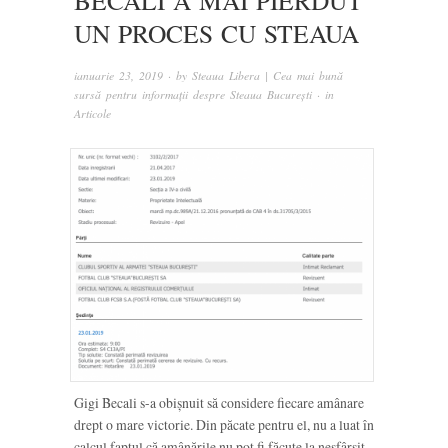
BECALI A MAI PIERDUT
UN PROCES CU STEAUA
ianuarie 23, 2019
· by
Steaua Libera | Cea mai bună
sursă pentru informații despre Steaua București
· in
Articole
Gigi Becali s-a obișnuit să considere fiecare amânare
drept o mare victorie. Din păcate pentru el, nu a luat în
calcul faptul că amânările nu pot fi făcute la nesfârșit.