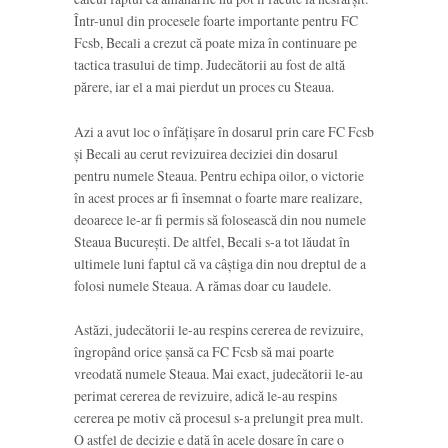
Într-unul din procesele foarte importante pentru FC
Fcsb, Becali a crezut că poate miza în continuare pe
tactica trasului de timp. Judecătorii au fost de altă
părere, iar el a mai pierdut un proces cu Steaua.
Azi a avut loc o înfățișare în dosarul prin care FC Fcsb
și Becali au cerut revizuirea deciziei din dosarul
pentru numele Steaua. Pentru echipa oilor, o victorie
în acest proces ar fi însemnat o foarte mare realizare,
deoarece le-ar fi permis să folosească din nou numele
Steaua București. De altfel, Becali s-a tot lăudat în
ultimele luni faptul că va câștiga din nou dreptul de a
folosi numele Steaua. A rămas doar cu laudele.
Astăzi, judecătorii le-au respins cererea de revizuire,
îngropând orice șansă ca FC Fcsb să mai poarte
vreodată numele Steaua. Mai exact, judecătorii le-au
perimat cererea de revizuire, adică le-au respins
cererea pe motiv că procesul s-a prelungit prea mult.
O astfel de decizie e dată în acele dosare în care o