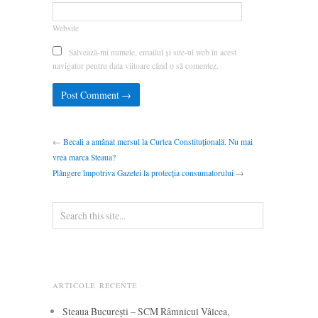
Website
Salvează-mi numele, emailul și site-ul web în acest
navigator pentru data viitoare când o să comentez.
←
Becali a amânat mersul la Curtea Constituțională. Nu mai
vrea marca Steaua?
Plângere împotriva Gazetei la protecția consumatorului
→
ARTICOLE RECENTE
Steaua București – SCM Râmnicul Vâlcea,