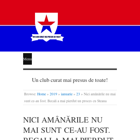
STEAUA
Menu
LIBERĂ
Un club curat mai presus de toate!
Browse:
Home
»
2019
»
ianuarie
»
23
»
Nici amânările nu mai
sunt ce-au fost. Becali a mai pierdut un proces cu Steaua
NICI AMÂNĂRILE NU
MAI SUNT CE-AU FOST.