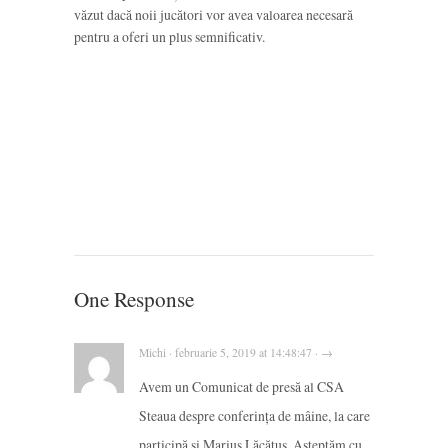
văzut dacă noii jucători vor avea valoarea necesară
pentru a oferi un plus semnificativ.
One Response
Michi · februarie 5, 2019 at 14:48:47 · →
Avem un Comunicat de presă al CSA
Steaua despre conferința de mâine, la care
participă și Marius Lăcătuș. Așteptăm cu