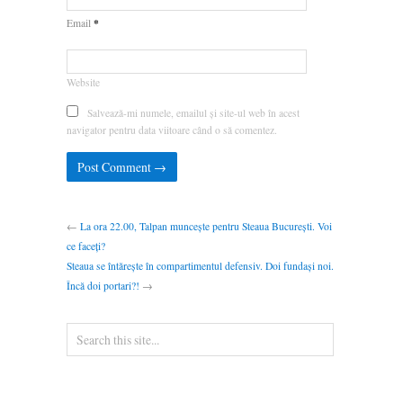
*
Email
Website
Salvează-mi numele, emailul și site-ul web în acest
navigator pentru data viitoare când o să comentez.
←
La ora 22.00, Talpan muncește pentru Steaua București. Voi
ce faceți?
Steaua se întărește în compartimentul defensiv. Doi fundași noi.
Încă doi portari?!
→