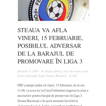
STEAUA VA AFLA
VINERI, 15 FEBRUARIE,
POSIBILUL ADVERSAR
DE LA BARAJUL DE
PROMOVARE ÎN LIGA 3
februarie 4, 2019
· by
Steaua Libera | Cea mai bună sursă
pentru informații despre Steaua București
· in
Știri
FRF a anuțat astăzi că vineri, 15 februarie, de la ora
11.00, va avea loc la Casa Fotbalului tragerea la sorți a
meciurilor pentru barajul de promovare în Liga 3.
Steaua București e în acest moment favorită la
câștigarea Ligii 4. Astfel, așteaptă cu nerăbdare să