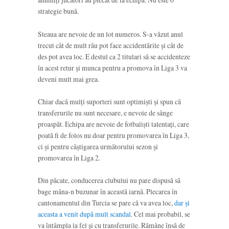
strategie bună.
Steaua are nevoie de un lot numeros. S-a văzut anul
trecut cât de mult rău pot face accidentările și cât de
des pot avea loc. E destul ca 2 titulari să se accidenteze
în acest retur și munca pentru a promova în Liga 3 va
deveni mult mai grea.
Chiar dacă mulți suporteri sunt optimiști și spun că
transferurile nu sunt necesare, e nevoie de sânge
proaspăt. Echipa are nevoie de fotbaliști talentați, care
poată fi de folos nu doar pentru promovarea în Liga 3,
ci și pentru câștigarea următorului sezon și
promovarea în Liga 2.
Din păcate, conducerea clubului nu pare dispusă să
bage mâna-n buzunar în această iarnă. Plecarea în
cantonamentul din Turcia se pare că va avea loc,
dar și
aceasta a venit după mult scandal
. Cel mai probabil, se
va întâmpla la fel și cu transferurile. Rămâne însă de