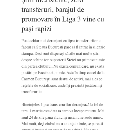
transferuri, barajul de
promovare în Liga 3 vine cu
pași rapizi
Poate chiar mai deranjant ca lipsa transferurilor e
faptul că Steaua București pare să fi intrat în silenzio
stampa. Deși sunt disperași să afle mai multe știri
despre echipa lor, suporterii Stelei nu primesc nimic
din partea clubului. Nu există comunicare, nu există
postări pe Facebook, nimic. Asta în timp ce cei de la
Carmen București sunt destul de activi, mai ales pe
rețelele de socializare, unde își prezintă jucătorii și
transferurile.
Bineînțeles, lipsa transferurilor deranjează la fel de
tare. 1 martie este data la care va începe returul. Mai
sunt 24 de zile până atunci și încă nu se aude nimic.
Mai mult, deși clubul nu a anunțat nimic, se pare că
anumiți jucători au plecat de la echipă. Nu este o