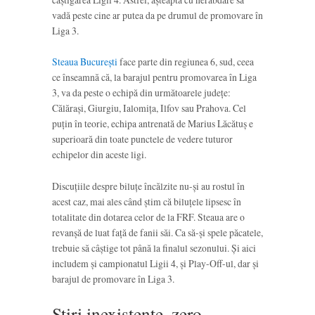
vadă peste cine ar putea da pe drumul de promovare în
Liga 3.
Steaua București
face parte din regiunea 6, sud, ceea
ce înseamnă că, la barajul pentru promovarea în Liga
3, va da peste o echipă din următoarele județe:
Călărași, Giurgiu, Ialomița, Ilfov sau Prahova. Cel
puțin în teorie, echipa antrenată de Marius Lăcătuș e
superioară din toate punctele de vedere tuturor
echipelor din aceste ligi.
Discuțiile despre biluțe încălzite nu-și au rostul în
acest caz, mai ales când știm că biluțele lipsesc în
totalitate din dotarea celor de la FRF. Steaua are o
revanșă de luat față de fanii săi. Ca să-și spele păcatele,
trebuie să câștige tot până la finalul sezonului. Și aici
includem și campionatul Ligii 4, și Play-Off-ul, dar și
barajul de promovare în Liga 3.
Știri inexistente, zero