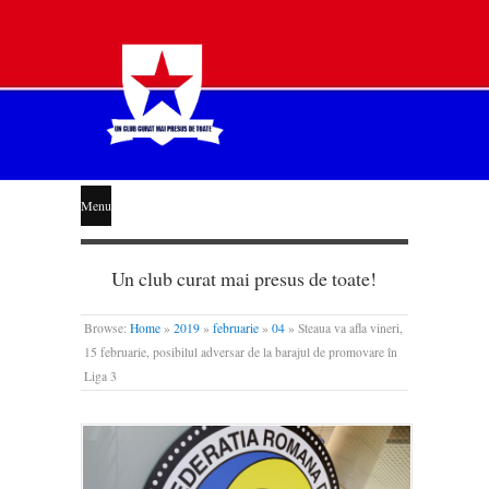
STEAUA
Menu
LIBERĂ
Un club curat mai presus de toate!
Browse:
Home
»
2019
»
februarie
»
04
»
Steaua va afla vineri,
15 februarie, posibilul adversar de la barajul de promovare în
Liga 3