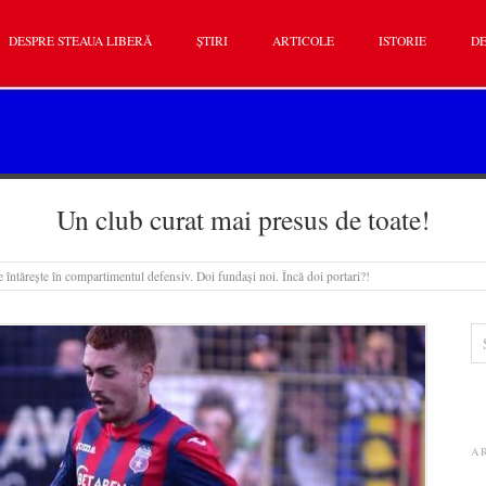
DESPRE STEAUA LIBERĂ
ȘTIRI
ARTICOLE
ISTORIE
DE
Un club curat mai presus de toate!
e întărește în compartimentul defensiv. Doi fundași noi. Încă doi portari?!
A