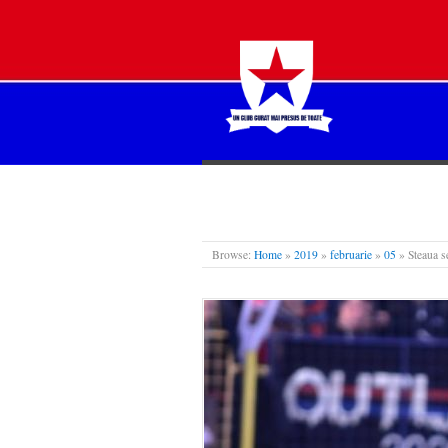
STEAUA LIBERĂ
Browse:
Home
»
2019
»
februarie
»
05
»
Steaua s