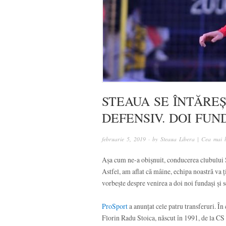
STEAUA SE ÎNTĂRE
DEFENSIV. DOI FUND
februarie 5, 2019
· by
Steaua Libera | Cea mai b
Așa cum ne-a obișnuit, conducerea clubului
Astfel, am aflat că mâine, echipa noastră va ț
vorbește despre venirea a doi noi fundași și s
ProSport
a anunțat cele patru transferuri. În
Florin Radu Stoica, născut în 1991, de la CS