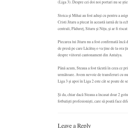
(Liga 3). Despre cei doi noi portari nu se ști
Stoica și Mihai au fost aduși cu pentru a asi
Cristi Jitaru a plecat în această iarnă de la ec
centrali, Pădureț, Sitaru și Nițu, și ar fi risca
Plecarea lui Jitaru nu a fost confirmată încă 
de presă pe care Lăcătuș o va ține de la ora ți
despre viitorul cantonament din Antalya.
Până acum, Steaua a fost tăcută în ceea ce pr
următoare. Avem nevoie de transferuri cu nu
Liga 3 și apoi în Liga 2 este cât se poate de s
Și da, chiar dacă Steaua a încasat doar 2 golu
fotbaliști profesioniști, care să poată face dif
Leave a Reply