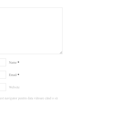
*
Name
*
Email
Website
est navigator pentru data viitoare când o să