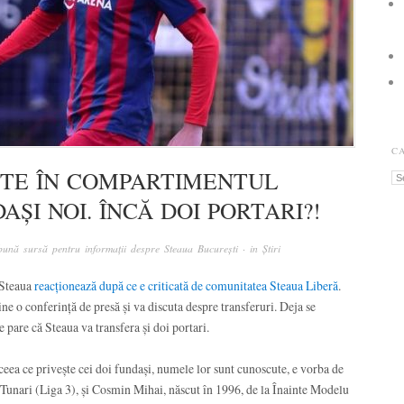
C
ȘTE ÎN COMPARTIMENTUL
Ca
AȘI NOI. ÎNCĂ DOI PORTARI?!
ună sursă pentru informații despre Steaua București
· in
Știri
 Steaua
reacționează după ce e criticată de comunitatea Steaua Liberă
.
ine o conferință de presă și va discuta despre transferuri. Deja se
e pare că Steaua va transfera și doi portari.
 ceea ce privește cei doi fundași, numele lor sunt cunoscute, e vorba de
 Tunari (Liga 3), şi Cosmin Mihai, născut în 1996, de la Înainte Modelu