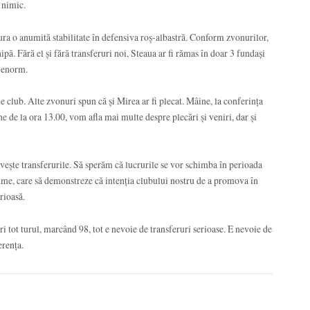
e nimic.
gura o anumită stabilitate în defensiva roș-albastră. Conform zvonurilor,
hipă. Fără el și fără transferuri noi, Steaua ar fi rămas în doar 3 fundași
t enorm.
de club. Alte zvonuri spun că și Mirea ar fi plecat. Mâine, la conferința
ne de la ora 13.00, vom afla mai multe despre plecări și veniri, dar și
ivește transferurile. Să sperăm că lucrurile se vor schimba în perioada
me, care să demonstreze că intenția clubului nostru de a promova în
erioasă.
ri tot turul, marcând 98, tot e nevoie de transferuri serioase. E nevoie de
erența.