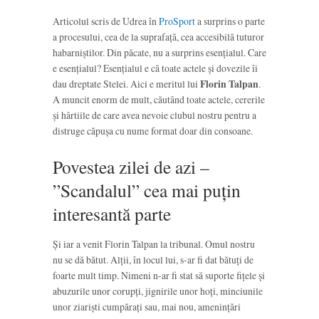
Articolul scris de Udrea în
ProSport
a surprins o parte
a procesului, cea de la suprafață, cea accesibilă tuturor
habarniștilor. Din păcate, nu a surprins esențialul. Care
e esențialul? Esențialul e că toate actele și dovezile îi
dau dreptate Stelei. Aici e meritul lui
Florin Talpan
.
A muncit enorm de mult, căutând toate actele, cererile
și hârtiile de care avea nevoie clubul nostru pentru a
distruge căpușa cu nume format doar din consoane.
Povestea zilei de azi –
”Scandalul” cea mai puțin
interesantă parte
Și iar a venit Florin Talpan la tribunal. Omul nostru
nu se dă bătut. Alții, în locul lui, s-ar fi dat bătuți de
foarte mult timp. Nimeni n-ar fi stat să suporte fițele și
abuzurile unor corupți, jignirile unor hoți, minciunile
unor ziariști cumpărați sau, mai nou, amenințări