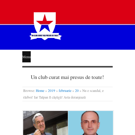
STEAUA
Menu
LIBERĂ
Un club curat mai presus de toate!
Browse:
Home
»
2019
»
februarie
»
20
»
Nu e scandal, e
război! Iar Talpan îl câștigă! Asta deranjează