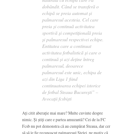
dobândit. Când se transferă o
echipă se preia automat și
palmaresul acesteia. Cel care
preia și continuă activitatea
sportivă și competițională preia
și palmaresul respectivei echipe.
Entitatea care a continuat
activitatea fotbalistică și care o
continuă și azi deține întreg
palmaresul, deoarece
palmaresul este unic, echipa de
azi din Liga 1 fiind
continuatoarea echipei istorice
de fotbal Steaua București” –
Avocații fcsbiști
Ați citit aberație mai mare? Multe cuvinte despre
nimic. Și știți care e partea amuzantă? Cei de la FC
Fcsb nu pot demonstra că au cumpărat Steaua, dar cer
să să le fie recunoscut palmaresul Stelei, pe motiv că