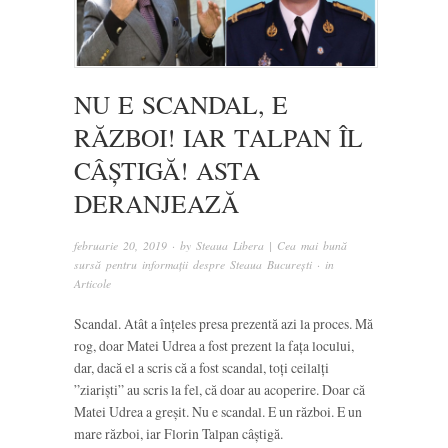
NU E SCANDAL, E
RĂZBOI! IAR TALPAN ÎL
CÂȘTIGĂ! ASTA
DERANJEAZĂ
februarie 20, 2019
· by
Steaua Libera | Cea mai bună
sursă pentru informații despre Steaua București
· in
Articole
Scandal. Atât a înțeles presa prezentă azi la proces. Mă
rog, doar Matei Udrea a fost prezent la fața locului,
dar, dacă el a scris că a fost scandal, toți ceilalți
”ziariști” au scris la fel, că doar au acoperire. Doar că
Matei Udrea a greșit. Nu e scandal. E un război. E un
mare război, iar Florin Talpan câștigă.