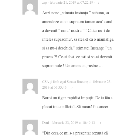
zap · februarie 21, 2019 at 07:22:19 · →
Auzi nene „stimata instanța ” nebuna, sa
amendeze ea un supraom taman acu’ cand
a devenit ” omu’ nostru ” ! Chiar nu-i de
inteles supraomu’, sa stea el ca o mămăliga
si sa nu-i deschidă ” stimatei Instanțe ” un
proces ?! Ce-ai fost, ce esti si se-ai devenit
supraomule ! Un amendat, rusine …
CSA și fcsb egal Steaua București · februarie 23,
2019 at 06:53:46 · →
Boroi un tigan rapidist împuțit. De la ăla a
plecat tot conflictul. Să moară în cancer
Dani · februarie 23, 2019 at 10:49:13 · →
“Din ceea ce mi s-a prezentat rezultă că