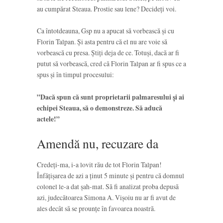
au cumpărat Steaua. Prostie sau lene? Decideți voi.
Ca întotdeauna, Gsp nu a apucat să vorbească și cu
Florin Talpan. Și asta pentru că el nu are voie să
vorbească cu presa. Știți deja de ce. Totuși, dacă ar fi
putut să vorbească, cred că Florin Talpan ar fi spus ce a
spus și în timpul procesului:
”Dacă spun că sunt proprietarii palmaresului și ai
echipei Steaua, să o demonstreze. Să aducă
actele!”
Amendă nu, recuzare da
Credeți-ma, i-a lovit rău de tot Florin Talpan!
Înfățișarea de azi a ținut 5 minute și pentru că domnul
colonel le-a dat șah-mat. Să fi analizat proba depusă
azi, judecătoarea Simona A. Vișoiu nu ar fi avut de
ales decât să se prounțe în favoarea noastră.