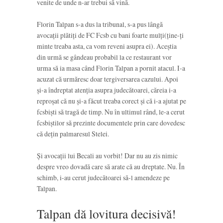
venite de unde n-ar trebui să vină.
Florin Talpan s-a dus la tribunal, s-a pus lângă
avocații plătiți de FC Fcsb cu bani foarte mulți(ține-ți
minte treaba asta, ca vom reveni asupra ei). Aceștia
din urmă se gândeau probabil la ce restaurant vor
urma să ia masa când Florin Talpan a pornit atacul. I-a
acuzat că urmăresc doar tergiversarea cazului. Apoi
și-a îndreptat atenția asupra judecătoarei, căreia i-a
reproșat că nu și-a făcut treaba corect și că i-a ajutat pe
fcsbiști să tragă de timp. Nu în ultimul rând, le-a cerut
fcsbiștilor să prezinte documentele prin care dovedesc
că dețin palmaresul Stelei.
Și avocații lui Becali au vorbit! Dar nu au zis nimic
despre vreo dovadă care să arate că au dreptate. Nu. În
schimb, i-au cerut judecătoarei să-l amendeze pe
Talpan.
Talpan dă lovitura decisivă!