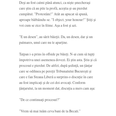
Deși au fost calmi până atunci, ca niște șmecherași
care știu că au pile la profă, aceștia și-au pierdut
cumpătul. ”Protestăm!” Atât au apucat să spună,
aproape bâlbâindu-se. ”I object, your honour!” Știți și
voi cum se zice în filme. Așa a fost și azi.
”E un desen”, au sărit băieții. Da, un desen, dar și un
palmares, unul care nu le aparține.
Talpan i-a prins în offside pe băieți. N-ai cum să lupți
împotriva unei asemenea dovezi. Ei știu asta. Știu și că
procesul e pierdut. De altfel, după ședință, un țânțar
care se odihnea pe pereții Tribunalului București și
care e fan Steaua Liberă a surprins o discuție în care
au fost implicați și de cei doi avocați. Conform
țânțarului, la un moment dat, discuția a mers cam așa:
”De ce continuați procesul?”
”Vrem să mai luăm ceva bani de la Becali.”