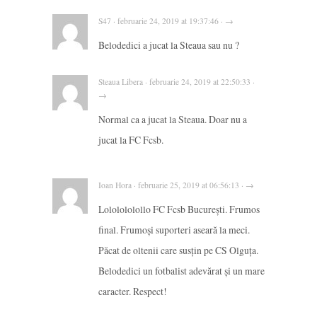
S47 · februarie 24, 2019 at 19:37:46 · →
Belodedici a jucat la Steaua sau nu ?
Steaua Libera · februarie 24, 2019 at 22:50:33 ·
→
Normal ca a jucat la Steaua. Doar nu a
jucat la FC Fcsb.
Ioan Hora · februarie 25, 2019 at 06:56:13 · →
Lololololollo FC Fcsb București. Frumos
final. Frumoși suporteri aseară la meci.
Păcat de oltenii care susțin pe CS Olguța.
Belodedici un fotbalist adevărat și un mare
caracter. Respect!