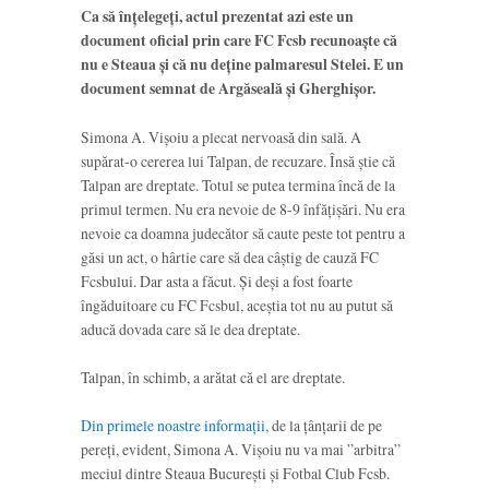
Ca să înțelegeți, actul prezentat azi este un
document oficial prin care FC Fcsb recunoaște că
nu e Steaua și că nu deține palmaresul Stelei. E un
document semnat de Argăseală și Gherghișor.
Simona A. Vișoiu a plecat nervoasă din sală. A
supărat-o cererea lui Talpan, de recuzare. Însă știe că
Talpan are dreptate. Totul se putea termina încă de la
primul termen. Nu era nevoie de 8-9 înfățișări. Nu era
nevoie ca doamna judecător să caute peste tot pentru a
găsi un act, o hârtie care să dea câștig de cauză FC
Fcsbului. Dar asta a făcut. Și deși a fost foarte
îngăduitoare cu FC Fcsbul, aceștia tot nu au putut să
aducă dovada care să le dea dreptate.
Talpan, în schimb, a arătat că el are dreptate.
Din primele noastre informații,
de la țânțarii de pe
pereți, evident, Simona A. Vișoiu nu va mai ”arbitra”
meciul dintre Steaua București și Fotbal Club Fcsb.