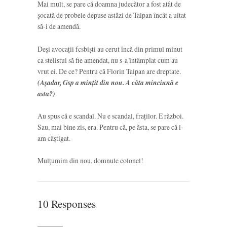
Mai mult, se pare că doamna judecător a fost atât de
șocată de probele depuse astăzi de Talpan încât a uitat
să-i de amendă.
Deși avocații fcsbiști au cerut încă din primul minut
ca stelistul să fie amendat, nu s-a întâmplat cum au
vrut ei. De ce? Pentru că Florin Talpan are dreptate.
(Așadar, Gsp a mințit din nou. A câta minciună e
asta?)
Au spus că e scandal. Nu e scandal, fraților. E război.
Sau, mai bine zis, era. Pentru că, pe ăsta, se pare că l-
am câștigat.
Mulțumim din nou, domnule colonel!
10 Responses