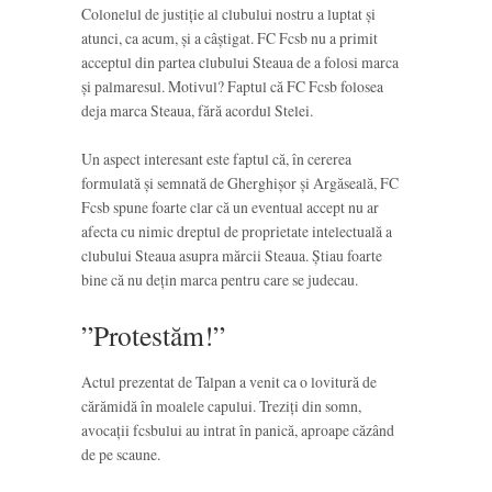
Colonelul de justiție al clubului nostru a luptat și
atunci, ca acum, și a câștigat. FC Fcsb nu a primit
acceptul din partea clubului Steaua de a folosi marca
și palmaresul. Motivul? Faptul că FC Fcsb folosea
deja marca Steaua, fără acordul Stelei.
Un aspect interesant este faptul că, în cererea
formulată și semnată de Gherghișor și Argăseală, FC
Fcsb spune foarte clar că un eventual accept nu ar
afecta cu nimic dreptul de proprietate intelectuală a
clubului Steaua asupra mărcii Steaua. Știau foarte
bine că nu dețin marca pentru care se judecau.
”Protestăm!”
Actul prezentat de Talpan a venit ca o lovitură de
cărămidă în moalele capului. Treziți din somn,
avocații fcsbului au intrat în panică, aproape căzând
de pe scaune.