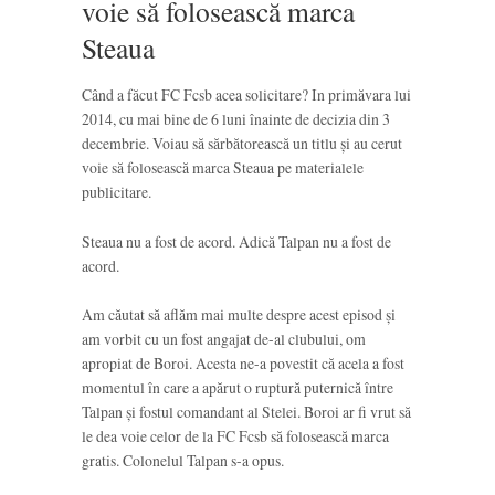
voie să folosească marca
Steaua
Când a făcut FC Fcsb acea solicitare? In primăvara lui
2014, cu mai bine de 6 luni înainte de decizia din 3
decembrie. Voiau să sărbătorească un titlu și au cerut
voie să folosească marca Steaua pe materialele
publicitare.
Steaua nu a fost de acord. Adică Talpan nu a fost de
acord.
Am căutat să aflăm mai multe despre acest episod și
am vorbit cu un fost angajat de-al clubului, om
apropiat de Boroi. Acesta ne-a povestit că acela a fost
momentul în care a apărut o ruptură puternică între
Talpan și fostul comandant al Stelei. Boroi ar fi vrut să
le dea voie celor de la FC Fcsb să folosească marca
gratis. Colonelul Talpan s-a opus.