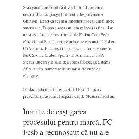
S-au gândit probabil că îl vor intimida pe omul
nostru, dacă se ajunge la discuții despre amenzi.
Ghinion! Exact ca cel mai șmecher avocat din filmele
americane, Talpan a scos asul din mânecă la final. Iar
acest as a fost o cerere trimisă de Fotbal Club Fcsb
către clubul Steaua, cerere prin care cereau în 2014 ca
CSA Steaua București (da, da, așa au scris pe cerere.
Nu CSA, nu Clubul Sportiv al Armatei, ci CSA
Steaua București) să le dea voie să folosească stema
ASA-ului și numerele titlurilor și ale cupelor
câștigate.
Iar dacă asta n-ar fi fost destul, Florin Talpan a
prezentat și răspunsul negativ dat de Steaua în acel an.
Înainte de câștigarea
procesului pentru marcă, FC
Fcsb a recunoscut că nu are