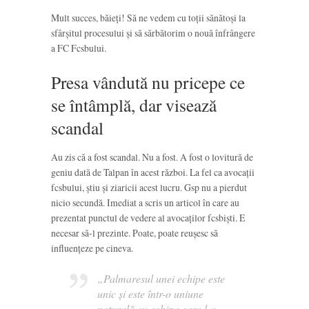
Mult succes, băieți! Să ne vedem cu toții sănătoși la
sfârșitul procesului și să sărbătorim o nouă înfrângere
a FC Fcsbului.
Presa vândută nu pricepe ce
se întâmplă, dar visează
scandal
Au zis că a fost scandal. Nu a fost. A fost o lovitură de
geniu dată de Talpan în acest război. La fel ca avocații
fcsbului, știu și ziaricii acest lucru. Gsp nu a pierdut
nicio secundă. Imediat a scris un articol în care au
prezentat punctul de vedere al avocaților fcsbiști. E
necesar să-l prezinte. Poate, poate reușesc să
influențeze pe cineva.
„Palmaresul unei echipe este
unic și este într-o uniune
naturală cu echipa care l-a