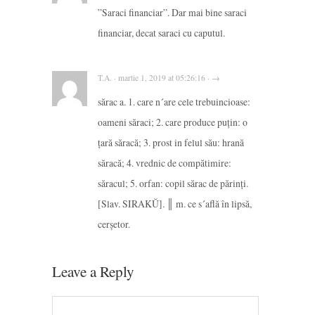
”Saraci financiar”. Dar mai bine saraci
financiar, decat saraci cu caputul.
T.A. · martie 1, 2019 at 05:26:16 · →
sărac a. 1. care n´are cele trebuincioase:
oameni săraci; 2. care produce puțin: o
țară săracă; 3. prost in felul său: hrană
săracă; 4. vrednic de compătimire:
săracul; 5. orfan: copil sărac de părinți.
[Slav. SIRAKŬ]. ║ m. ce s´află în lipsă,
cerșetor.
Leave a Reply