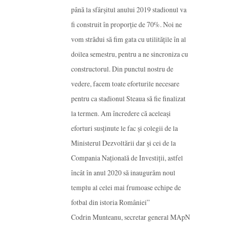
până la sfârșitul anului 2019 stadionul va
fi construit în proporție de 70%. Noi ne
vom strădui să fim gata cu utilitățile în al
doilea semestru, pentru a ne sincroniza cu
constructorul. Din punctul nostru de
vedere, facem toate eforturile necesare
pentru ca stadionul Steaua să fie finalizat
la termen. Am încredere că aceleași
eforturi susținute le fac și colegii de la
Ministerul Dezvoltării dar și cei de la
Compania Națională de Investiții, astfel
încât în anul 2020 să inaugurăm noul
templu al celei mai frumoase echipe de
fotbal din istoria României”
Codrin Munteanu, secretar general MApN