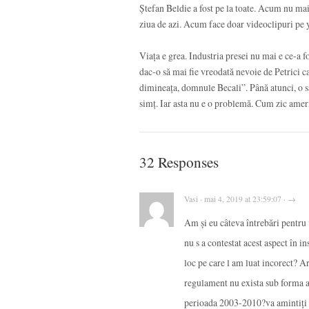
Ștefan Beldie a fost pe la toate. Acum nu mai
ziua de azi. Acum face doar videoclipuri pe y
Viața e grea. Industria presei nu mai e ce-a fo
dac-o să mai fie vreodată nevoie de Petrici ca
dimineața, domnule Becali”. Până atunci, o să
simț. Iar asta nu e o problemă. Cum zic ameri
32 Responses
Vasi · mai 4, 2019 at 23:59:07 · →
Am și eu câteva întrebări pentru v
nu s a contestat acest aspect în i
loc pe care l am luat incorect? A
regulament nu exista sub forma as
perioada 2003-2010?va amintiți o