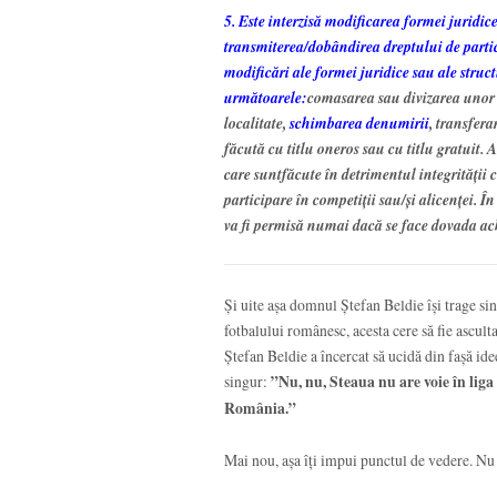
5. Este interzisă modificarea formei juridic
transmiterea/dobândirea dreptului de partici
modificări ale formei juridice sau ale struct
următoarele:
comasarea sau divizarea unor c
localitate,
schimbarea denumirii
, transfera
făcută cu titlu oneros sau cu titlu gratuit.
care suntfăcute în detrimentul integrităţii
participare în competiţii sau/şi alicenţei. Î
va fi permisă numai dacă se face dovada ach
Și uite așa domnul Ștefan Beldie își trage si
fotbalului românesc, acesta cere să fie asculta
Ștefan Beldie a încercat să ucidă din fașă ide
singur:
”Nu, nu, Steaua nu are voie în liga
România.”
Mai nou, așa îți impui punctul de vedere. Nu p