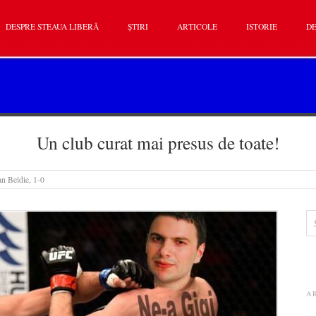
DESPRE STEAUA LIBERĂ
ȘTIRI
ARTICOLE
ISTORIE
DE
Un club curat mai presus de toate!
an Beldie, 1-0
A