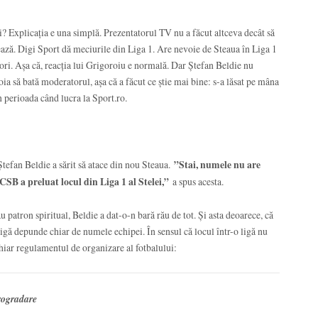
? Explicația e una simplă. Prezentatorul TV nu a făcut altceva decât să
ează. Digi Sport dă meciurile din Liga 1. Are nevoie de Steaua în Liga 1
tori. Așa că, reacția lui Grigoroiu e normală. Dar Ștefan Beldie nu
ia să bată moderatorul, așa că a făcut ce știe mai bine: s-a lăsat pe mâna
in perioada când lucra la Sport.ro.
efan Beldie a sărit să atace din nou Steaua.
”Stai, numele nu are
FCSB a preluat locul din Liga 1 al Stelei,”
a spus acesta.
ău patron spiritual, Beldie a dat-o-n bară rău de tot. Și asta deoarece, că
 ligă depunde chiar de numele echipei. În sensul că locul într-o ligă nu
chiar regulamentul de organizare al fotbalului:
trogradare