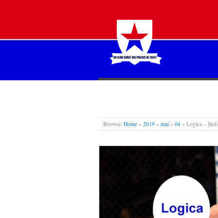
STEAUA LIBERĂ
Browse:
Home
»
2019
»
mai
»
04
»
Logica – Ștef