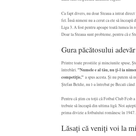
Ca fapt divers, nu doar Steaua a intrat dire
fel. Însă nimeni nu a cerut ca ele să înceapă 
Liga 3. A fost pentru apoape toată lumea în re
Doar la Steaua sunt probleme, pentru că e St
Gura păcătosului adevăr 
Printre toate prostiile și minciunile spuse, Șt
întrebări.
”Numele e al tău, nu ți-l ia nime
competiție,”
a spus acesta. Și nu putem să 
Ștefan Beldie, nu l-a întrebat pe Becali când s
Pentru că știm cu toții că Fotbal Club Fcsb a 
trebuie să înceapă din ultima ligă. Noi aștept
prima divizie a fotbalului românesc în 1947. 
Lăsați că veniți voi la m