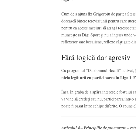
Cum de a ajuns fix Grigoroiu de partea Stelei
dorească binele televiziunii pentru care lucr
pentru ca aceste meciuri să atragă telespecta
muncește la Digi Sport și nu a înțeles unde vo
reflexelor sale becaliene, reflexe câștigate d
Fără logică dar agresiv
Cu programul ”Da, domnul Becali” activat, Șt
nicio legătură cu participarea în Liga 1. 
Însă, în graba de a apăra interesele fostului s
vă vine să credeți sau nu, participarea într-o
poate fi pasat între echipe diferite. O spune 
Articolul 4 – Principiile de promovare – re