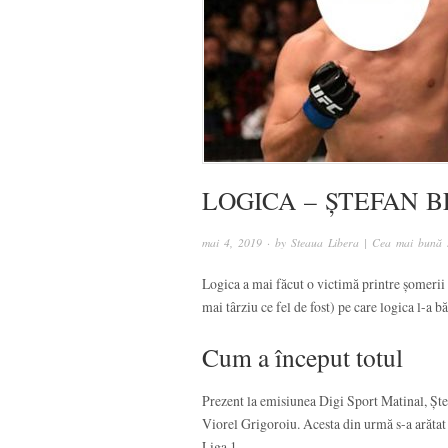
LOGICA – ȘTEFAN BE
mai 4, 2019
· by
Steaua Libera | Cea mai bună s
Logica a mai făcut o victimă printre șomerii c
mai târziu ce fel de fost) pe care logica l-a b
Cum a început totul
Prezent la emisiunea Digi Sport Matinal, Ștef
Viorel Grigoroiu. Acesta din urmă s-a arătat i
Liga 1.