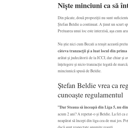
Niște minciuni ca să în
Din păcate, două propoziții nu sunt suficiente
Ștefan Beldie a continuat. A ținut un scurt sp
Preluarea unui loc este interzisă, așa cum ara
Nu știe nici cum Becali a reușit această prelu
câteva tranzacții și a luat locul din prima
arătat și judecătorii de la ICCJ, dar chiar și 
înțelegere și nicio tranzacție legată de mar
minciunică spusă de Beldie.
Ștefan Beldie vrea ca reg
cunoaște regulamentul
”Dar Steaua să înceapă din Liga 5, nu di
acum 2 ani? A repetat-o și Beldie. La fel ca c
neapărat să începi din liga cea de mai jos. Po
dacă sunt respectate anumite reguli.