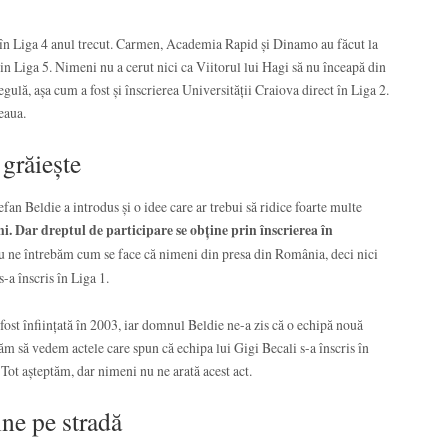
ct în Liga 4 anul trecut. Carmen, Academia Rapid și Dinamo au făcut la
din Liga 5. Nimeni nu a cerut nici ca Viitorul lui Hagi să nu înceapă din
gulă, așa cum a fost și înscrierea Universității Craiova direct în Liga 2.
eaua.
grăiește
efan Beldie a introdus și o idee care ar trebui să ridice foarte multe
ni. Dar dreptul de participare se obține prin înscrierea în
nu ne întrebăm cum se face că nimeni din presa din România, deci nici
-a înscris în Liga 1.
fost înființată în 2003, iar domnul Beldie ne-a zis că o echipă nouă
ăm să vedem actele care spun că echipa lui Gigi Becali s-a înscris în
Tot așteptăm, dar nimeni nu ne arată acest act.
ine pe stradă