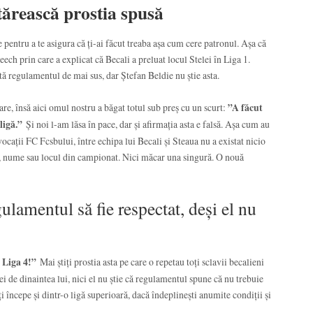
tărească prostia spusă
 pentru a te asigura că ți-ai făcut treaba așa cum cere patronul. Așa că
eech prin care a explicat că Becali a preluat locul Stelei în Liga 1.
tă regulamentul de mai sus, dar Ștefan Beldie nu știe asta.
are, însă aici omul nostru a băgat totul sub preș cu un scurt:
”A făcut
 ligă.”
Și noi l-am lăsa în pace, dar și afirmația asta e falsă. Așa cum au
avocații FC Fcsbului, între echipa lui Becali și Steaua nu a existat nicio
că, nume sau locul din campionat. Nici măcar una singură. O nouă
ulamentul să fie respectat, deși el nu
n Liga 4!”
Mai știți prostia asta pe care o repetau toți sclavii becalieni
ei de dinaintea lui, nici el nu știe că regulamentul spune că nu trebuie
ți începe și dintr-o ligă superioară, dacă îndeplinești anumite condiții și