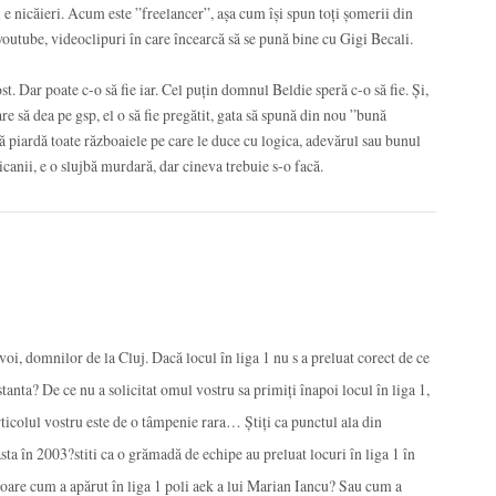
 e nicăieri. Acum este ”freelancer”, așa cum își spun toți șomerii din
outube, videoclipuri în care încearcă să se pună bine cu Gigi Becali.
st. Dar poate c-o să fie iar. Cel puțin domnul Beldie speră c-o să fie. Și,
re să dea pe gsp, el o să fie pregătit, gata să spună din nou ”bună
 piardă toate războaiele pe care le duce cu logica, adevărul sau bunul
canii, e o slujbă murdară, dar cineva trebuie s-o facă.
oi, domnilor de la Cluj. Dacă locul în liga 1 nu s a preluat corect de ce
nstanta? De ce nu a solicitat omul vostru sa primiți înapoi locul în liga 1,
rticolul vostru este de o tâmpenie rara… Știți ca punctul ala din
ta în 2003?stiti ca o grămadă de echipe au preluat locuri în liga 1 în
are cum a apărut în liga 1 poli aek a lui Marian Iancu? Sau cum a