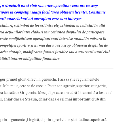
e, a structurii unui club sau orice operaţiune care are ca scop
pare în competiţii sau/şi facilitarea obţinerii licenţei. Constituie
urii unor cluburi ori operaţiuni care sunt interzise
luburi, schimbul de locuri între ele, schimbarea sediului în altă
rea acţiunilor între cluburi sau cesiunea dreptului de participare
 Aceste modificări sau operaţiuni sunt interzise numai în măsura în
 competiţiei sportive şi numai dacă auca scop obţinerea dreptului de
n orice situaţie, modificarea formei juridice sau a structurii unui club
itării tuturor obligaţiilor financiare
ngur primul glonț direct în genunchi. Fără să știe regulamentele
t. Mai mult, cere să fie crezut. Pe un ton agresiv, superior, categoric,
ea lansată de Grigoroiu. Mesajul pe care a vrut să-l transmită a fost unul
 1, chiar dacă e Steaua, chiar dacă e cel mai important club din
rin argumente și logică, ci prin agresivitate și atitudine superioară.