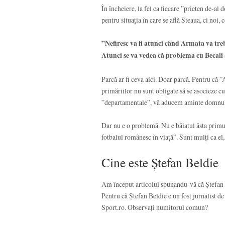
În încheiere, la fel ca fiecare ”prieten de-a
pentru situația în care se află Steaua, ci noi, 
”Nefiresc va fi atunci când Armata va trebu
Atunci se va vedea că problema cu Becali 
Parcă ar fi ceva aici. Doar parcă. Pentru că 
primăriilor nu sunt obligate să se asocieze cu
”departamentale”, vă aducem aminte domnule
Dar nu e o problemă. Nu e băiatul ăsta primul
fotbalul românesc în viață”. Sunt mulți ca el, i
Cine este Ștefan Beldie
Am început articolul spunandu-vă că Ștefan Be
Pentru că Ștefan Beldie e un fost jurnalist de
Sport.ro. Observați numitorul comun?