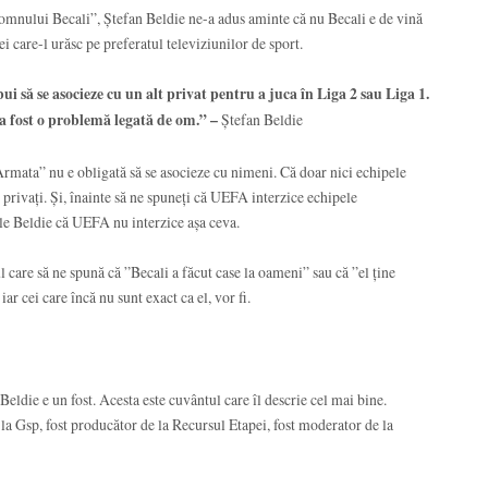
l domnului Becali”, Ștefan Beldie ne-a adus aminte că nu Becali e de vină
cei care-l urăsc pe preferatul televiziunilor de sport.
i să se asocieze cu un alt privat pentru a juca în Liga 2 sau Liga 1.
a fost o problemă legată de om.” –
Ștefan Beldie
”Armata” nu e obligată să se asocieze cu nimeni. Că doar nici echipele
 privați. Și, înainte să ne spuneți că UEFA interzice echipele
 Beldie că UEFA nu interzice așa ceva.
 care să ne spună că ”Becali a făcut case la oameni” sau că ”el ține
ar cei care încă nu sunt exact ca el, vor fi.
ldie e un fost. Acesta este cuvântul care îl descrie cel mai bine.
 la Gsp, fost producător de la Recursul Etapei, fost moderator de la