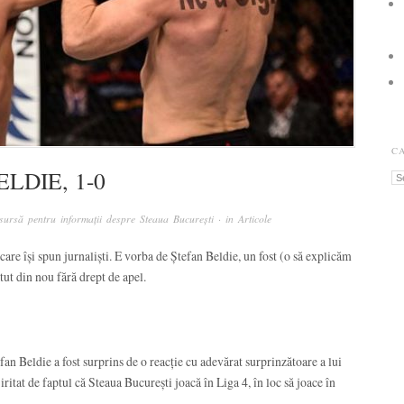
C
LDIE, 1-0
Ca
ursă pentru informații despre Steaua București
· in
Articole
are își spun jurnaliști. E vorba de Ștefan Beldie, un fost (o să explicăm
ătut din nou fără drept de apel.
an Beldie a fost surprins de o reacție cu adevărat surprinzătoare a lui
ritat de faptul că Steaua București joacă în Liga 4, în loc să joace în