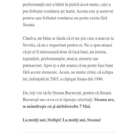
performanță care a bătut în piatră acest nume, care a
pus fotbalul românesc pe hartă. Acesta este și motivul
pentru care fotbalul românesc nu poate exista fără
Steaua.
Cândva, un băiat se lăuda că el nu știe cine a marcat la
Sevilla, că nu e important pentru el. Ne-a spus atunci
că pe el îl interesează doar să facă bani, nu istoria,
legendele, performanțele, marca, numele sau
palmaresul. Apoi și-a dat seama că nu poate face bani
fără aceste elemente. Acum, ne minte zilnic că echipa
lui, înființată în 2003, a câștigat finala din 1986.
Da, toți vor să fie Steaua București, pentru că Steaua
București are ceva ce le lipsește celorlalți.
Steaua are,
se mândrește cu și sărbătorelte 7 Mai.
La mulți ani, Steliști! La mulți ani, Steaua!