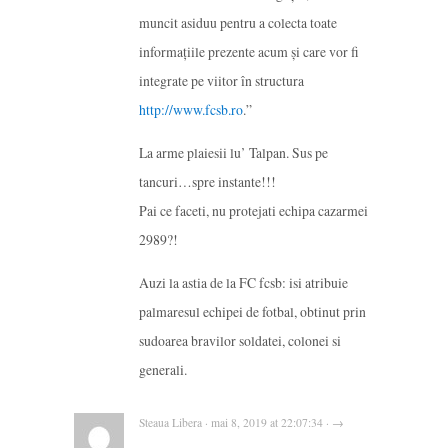
muncit asiduu pentru a colecta toate
informațiile prezente acum și care vor fi
integrate pe viitor în structura
http://www.fcsb.ro
.”
La arme plaiesii lu’ Talpan. Sus pe
tancuri…spre instante!!!
Pai ce faceti, nu protejati echipa cazarmei
2989?!
Auzi la astia de la FC fcsb: isi atribuie
palmaresul echipei de fotbal, obtinut prin
sudoarea bravilor soldatei, colonei si
generali.
Steaua Libera · mai 8, 2019 at 22:07:34 · →