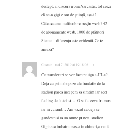
deștept, ai discurs ironic/sarcastic, tot crezi
că ne-a gigi e om de știință, așa-i?
Câte scaune multicolore susțin wcsb? 42
de abonamente wcsb, 1000 de plătitori
Steaua – diferența este evidentă. Ce te
amuză?
Cosmin · mai 7, 2019 at 19:18:06 · →
Ce transferuri se vor face pt liga a-III-a?
Deja cu primele poze ale fundatie de la
stadion parca incepem sa simtim iar acel
feeling de fi stelist…. O sa fie ceva frumos
iar in curand… Am vazut ca deja se
gandeste si la un nume pt noul stadion…
Gigi o sa imbatraneasca in chinuri,a venit