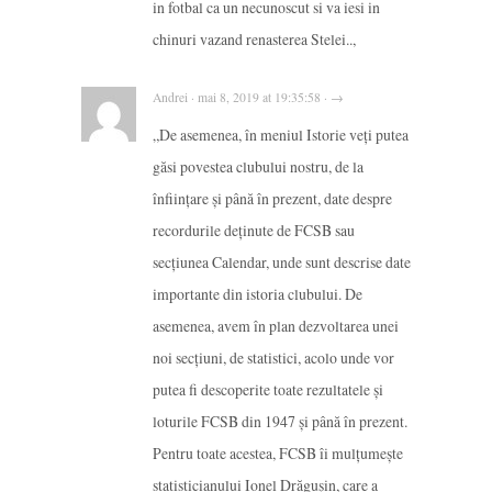
in fotbal ca un necunoscut si va iesi in
chinuri vazand renasterea Stelei..,
Andrei · mai 8, 2019 at 19:35:58 · →
„De asemenea, în meniul Istorie veți putea
găsi povestea clubului nostru, de la
înființare și până în prezent, date despre
recordurile deținute de FCSB sau
secțiunea Calendar, unde sunt descrise date
importante din istoria clubului. De
asemenea, avem în plan dezvoltarea unei
noi secțiuni, de statistici, acolo unde vor
putea fi descoperite toate rezultatele și
loturile FCSB din 1947 și până în prezent.
Pentru toate acestea, FCSB îi mulțumește
statisticianului Ionel Drăgușin, care a