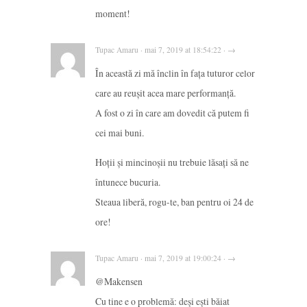
moment!
Tupac Amaru · mai 7, 2019 at 18:54:22 · →
În această zi mă înclin în fața tuturor celor
care au reușit acea mare performanță.
A fost o zi în care am dovedit că putem fi
cei mai buni.
Hoții și mincinoșii nu trebuie lăsați să ne
întunece bucuria.
Steaua liberă, rogu-te, ban pentru oi 24 de
ore!
Tupac Amaru · mai 7, 2019 at 19:00:24 · →
@Makensen
Cu tine e o problemă: deși ești băiat