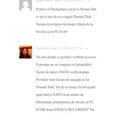
Steaua Libera · mai 12, 2019 at 14:38:13 · →
Pentru ca Duckadam a jucat la Steaua. Dar
zi-mi si mie de ce a taguit Donald Tusk
Steaua in postarea lui despre finala de la
Sevilla si nu FC Fcsb?
Gigi Becali · mai 12, 2019 at 21:17:51 · →
Nu știu despre ce postare vorbești tu acolo.
O postare nu se compara cu fotografiile
făcute de liderii NATO cu Duckadam.
Postările sunt făcute de angajați ai lui
Donald Tusk. Nu de el însuși. In fotografii
apar liderii NATO doar alaturi de
Duckadam, președintele de onoare al FC
FCSB, fosta STEAUA BUCUREȘTI! Nu