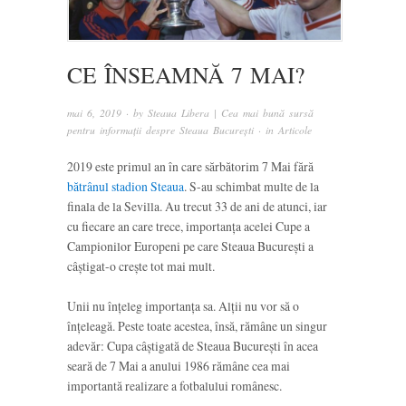
CE ÎNSEAMNĂ 7 MAI?
mai 6, 2019
· by
Steaua Libera | Cea mai bună sursă
pentru informații despre Steaua București
· in
Articole
2019 este primul an în care sărbătorim 7 Mai fără
bătrânul stadion Steaua
. S-au schimbat multe de la
finala de la Sevilla. Au trecut 33 de ani de atunci, iar
cu fiecare an care trece, importanța acelei Cupe a
Campionilor Europeni pe care Steaua București a
câștigat-o crește tot mai mult.
Unii nu înțeleg importanța sa. Alții nu vor să o
înțeleagă. Peste toate acestea, însă, rămâne un singur
adevăr: Cupa câștigată de Steaua București în acea
seară de 7 Mai a anului 1986 rămâne cea mai
importantă realizare a fotbalului românesc.