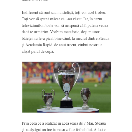
Indiferent că sunt sau nu steliști, toți vor acel trofeu.
Toți vor să spună măcar că l-au văzut. Iar, în cazul
televiziunilor, toate vor să ne spună că îl putem vedea
dacă le urmărim. Vorbim metaforic, deși multor
băieței nu le-a picat bine când, la meciul dintre Steaua
și Academia Rapid, de anul trecut, clubul nostru a
afișat puiul de cupă.
Prin ceea ce a realizat în acea seară de 7 Mai, Steaua
și-a câștigat un loc la masa zeilor fotbalului. A fost o