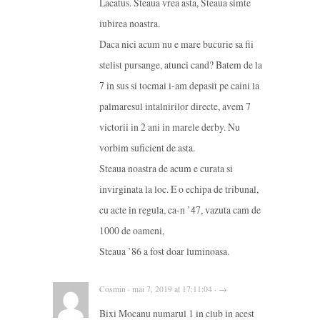
Lacatus. Steaua vrea asta, Steaua simte
iubirea noastra.
Daca nici acum nu e mare bucurie sa fii
stelist pursange, atunci cand? Batem de la
7 in sus si tocmai i-am depasit pe caini la
palmaresul intalnirilor directe, avem 7
victorii in 2 ani in marele derby. Nu
vorbim suficient de asta.
Steaua noastra de acum e curata si
invirginata la loc. E o echipa de tribunal,
cu acte in regula, ca-n ’47, vazuta cam de
1000 de oameni,
Steaua ’86 a fost doar luminoasa.
Cosmin · mai 7, 2019 at 17:11:04 · →
Bixi Mocanu numarul 1 in club in acest