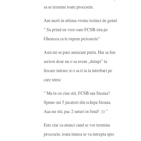
sa se termine toate procesele.
Am auzit in ultima vreme lozinci de genul
” Sa prind eu vreo oaie FCSB-ista pe
Ghencea ca le rupem picioarele”
Asta mi se pare amuzant putin. Hai sa fim
seriosi doar nu o sa avem „dulapi” la
fiecare intrare si o sa ii ia la intrebari pe
care intra:
” Ma tu cu cine stii, FCSB sau Steaua?
Spune-mi 5 jucatori din echipa Steaua.
Aaa nu stii, pac 2 suturi in fund! :)) ”
Este clar ca atunci cand se vor termina
procesele, toata lumea se va intrepta spre