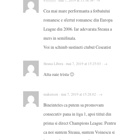
=)))))))) · mai 7, 2019 at 13:38:36 · →
Cea mai mare performanta a fotbalului
romanesc e sfertul romanesc din Europa
League din 2006. Iar adevarata Steaua a
mers in semifinala.
Voi in schimb sustineti clubul Ceseatist
Steaua Libera · mai 7, 2019 at 15:25:03 · →
Alta oaie trista 🙁
makensen · mai 7, 2019 at 15:28:02 · →
Bineinteles ca putem sa promovam
consecutiv pana in liga 1, apoi titlul din
prima si direct Champions League. Pentru
ca noi suntem Steaua, suntem Voinescu si