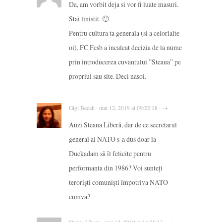
Da, am vorbit deja si vor fi luate masuri.
Stai linistit. 🙂
Pentru cultura ta generala (si a celorlalte
oi), FC Fcsb a incalcat decizia de la nume
prin introducerea cuvantului ”Steaua” pe
propriul sau site. Deci nasol.
Gigi Becali · mai 12, 2019 at 09:22:18 · →
Auzi Steaua Liberă, dar de ce secretarul
general al NATO s-a dus doar la
Duckadam să îl felicite pentru
performanta din 1986? Voi sunteți
teroriști comuniști împotriva NATO
cumva?