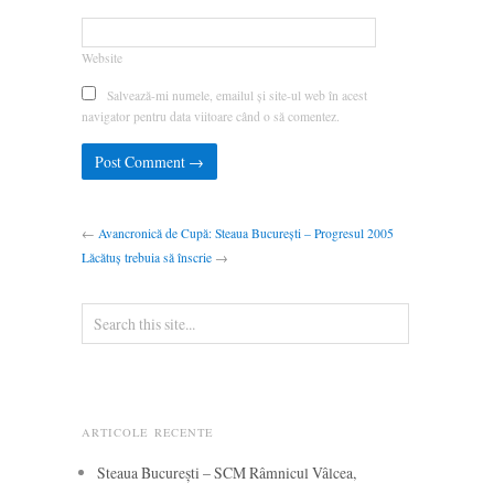
Website
Salvează-mi numele, emailul și site-ul web în acest
navigator pentru data viitoare când o să comentez.
←
Avancronică de Cupă: Steaua București – Progresul 2005
Lăcătuș trebuia să înscrie
→
ARTICOLE RECENTE
Steaua București – SCM Râmnicul Vâlcea,