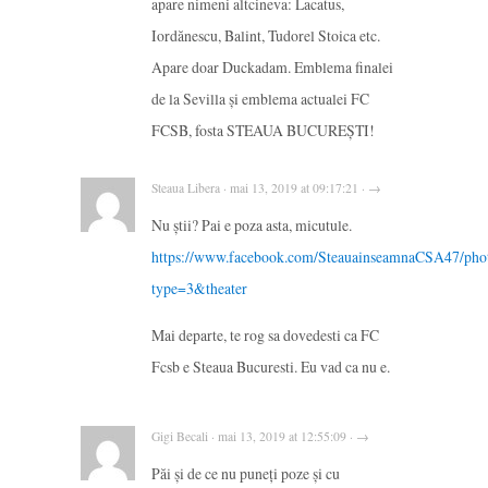
apare nimeni altcineva: Lacatus,
Iordănescu, Balint, Tudorel Stoica etc.
Apare doar Duckadam. Emblema finalei
de la Sevilla și emblema actualei FC
FCSB, fosta STEAUA BUCUREȘTI!
Steaua Libera · mai 13, 2019 at 09:17:21 · →
Nu știi? Pai e poza asta, micutule.
https://www.facebook.com/SteauainseamnaCSA47/ph
type=3&theater
Mai departe, te rog sa dovedesti ca FC
Fcsb e Steaua Bucuresti. Eu vad ca nu e.
Gigi Becali · mai 13, 2019 at 12:55:09 · →
Păi și de ce nu puneți poze și cu