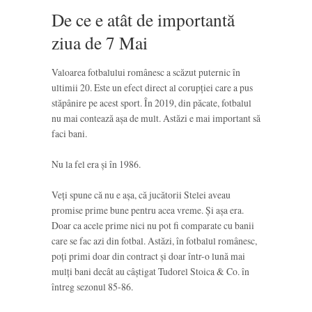
De ce e atât de importantă
ziua de 7 Mai
Valoarea fotbalului românesc a scăzut puternic în
ultimii 20. Este un efect direct al corupției care a pus
stăpânire pe acest sport. În 2019, din păcate, fotbalul
nu mai contează așa de mult. Astăzi e mai important să
faci bani.
Nu la fel era și în 1986.
Veți spune că nu e așa, că jucătorii Stelei aveau
promise prime bune pentru acea vreme. Și așa era.
Doar ca acele prime nici nu pot fi comparate cu banii
care se fac azi din fotbal. Astăzi, în fotbalul românesc,
poți primi doar din contract și doar într-o lună mai
mulți bani decât au câștigat Tudorel Stoica & Co. în
întreg sezonul 85-86.