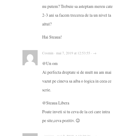
nu putem? Trebuie sa asteptam mereu cate
2-3 ani sa facem trecerea de la un nivel la
altul?
Hai Steaua!
Cosmin · mai 7, 2019 at 12:53:55 · →
@Un om
Ai perfecta dreptate si de mult nu am mai
vazut pe cineva sa aiba o logica in ceea ce
scrie.
@Steaua Libera
Poate inveti si tu ceva de la cei care intra
pe site,ceva pozitiv. 😉