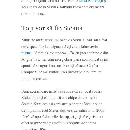
afara granițelor țării noastre. Fără
Steaua București
și
acea seara de la Sevilla, fotbalul românesc era astăzi
doar un nimic.
Toți vor să fie Steaua
Mulți ne mint astăzi spunând că Sevilla 1986 nu a fost
ceva special. Și cu siguranță ați auzit faimoasele
mituri
: ”Steaua a avut noroc”, ”n-au jucat echipele din
Anglia”, etc. Iar unii merg chiar până acolo încât să ne
spună că strugurii nu sunt buni și că acea Cupă a
Campionilor s-a stafidit, și-a pierdut din putere, nu
mai interesează.
Sunt aceiași care insistă să spună că au jucat contra
Stelei chiar și când joacă cu echipe care nu sunt
Steaua. Sunt aceiași care susțin că sunt Steaua și că
dețin palmaresul Stelei, deși ei s-au înființat în 2003.
Dacă vă apucă durerile de cap, să știți că e și ăsta un
efect al importanței trofeului obținut de echipa
noastră în 1986.