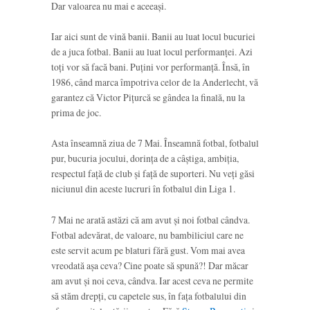
Dar valoarea nu mai e aceeași.
Iar aici sunt de vină banii. Banii au luat locul bucuriei
de a juca fotbal. Banii au luat locul performanței. Azi
toți vor să facă bani. Puțini vor performanță. Însă, în
1986, când marca împotriva celor de la Anderlecht, vă
garantez că Victor Pițurcă se gândea la finală, nu la
prima de joc.
Asta înseamnă ziua de 7 Mai. Înseamnă fotbal, fotbalul
pur, bucuria jocului, dorința de a câștiga, ambiția,
respectul față de club și față de suporteri. Nu veți găsi
niciunul din aceste lucruri în fotbalul din Liga 1.
7 Mai ne arată astăzi că am avut și noi fotbal cândva.
Fotbal adevărat, de valoare, nu bambiliciul care ne
este servit acum pe blaturi fără gust. Vom mai avea
vreodată așa ceva? Cine poate să spună?! Dar măcar
am avut și noi ceva, cândva. Iar acest ceva ne permite
să stăm drepți, cu capetele sus, în fața fotbalului din