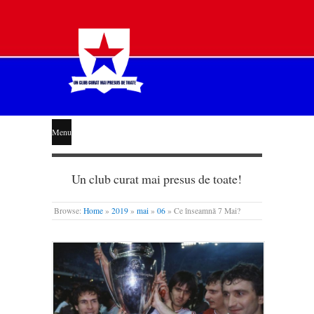
STEAUA
Menu
LIBERĂ
Un club curat mai presus de toate!
Browse:
Home
»
2019
»
mai
»
06
»
Ce înseamnă 7 Mai?