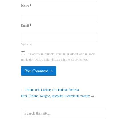
*
Name
*
Email
Website
Salvează-mi numele, emailul și site-ul web în acest
navigator pentru data viitoare când o să comentez.
←
Ultima oră: Lăcătuș și-a înaintat demisia.
Bixi, Cîrlane, Neagoe, așteptăm și demisiile voastre
→