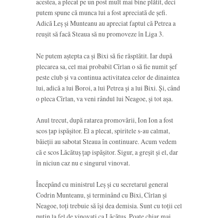
acestea, a plecat pe un post mult mai bine plătit, deci
putem spune că munca lui a fost apreciată de șefi.
Adică Leș și Munteanu au apreciat faptul că Petrea a
reușit să facă Steaua să nu promoveze în Liga 3.
Ne putem aștepta ca și Bixi să fie răsplătit. Iar după
plecarea sa, cel mai probabil Cîrlan o să fie numit șef
peste club și va continua activitatea celor de dinaintea
lui, adică a lui Boroi, a lui Petrea și a lui Bixi. Și, când
o pleca Cîrlan, va veni rândul lui Neagoe, și tot așa.
Anul trecut, după ratarea promovării, Ion Ion a fost
scos țap ispășitor. El a plecat, spiritele s-au calmat,
băieții au sabotat Steaua în continuare. Acum vedem
că e scos Lăcătuș țap ispășitor. Sigur, a greșit și el, dar
în niciun caz nu e singurul vinovat.
Începând cu ministrul Leș și cu secretarul general
Codrin Munteanu, și terminând cu Bixi, Cîrlan și
Neagoe, toți trebuie să își dea demisia. Sunt cu toții cel
puțin la fel de vinovați ca Lăcătuș. Poate chiar mai