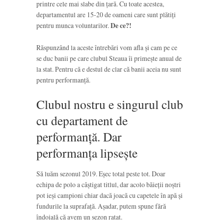
printre cele mai slabe din țară. Cu toate acestea,
departamentul are 15-20 de oameni care sunt plătiți
pentru munca voluntarilor.
De ce?!
Răspunzând la aceste întrebări vom afla și cam pe ce
se duc banii pe care clubul Steaua îi primește anual de
la stat. Pentru că e destul de clar că banii aceia nu sunt
pentru performanță.
Clubul nostru e singurul club
cu departament de
performanță. Dar
performanța lipsește
Să luăm sezonul 2019. Eșec total peste tot. Doar
echipa de polo a câștigat titlul, dar acolo băieții noștri
pot ieși campioni chiar dacă joacă cu capetele în apă și
fundurile la suprafață. Așadar, putem spune fără
îndoială că avem un sezon ratat.