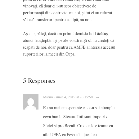
vinovați, că doar ei i-au scos obiectivele de
performanță din contracte, nu noi, și tot ei au refuzat
să facă transferuri pentru echipă, nu noi.
Așadar, băieți, dacă am primit demisia lui Lăcătuș,
atunci le așteptăm și pe ale voastre. Și să nu credeți că
scăpați de noi, doar pentru că AMFB a interzis accesul
suporterilor la mecil din Cupă.
5 Responses
Marius · iunie 4, 2019 at 20:15:50 · →
Eu nu mai am sperante ca o sa se intample
ceva bun la Steaua. Toti sunt impotriva
Stelei si pro Becali. Cred ca le e teama ca
afla UEFA ca Fcsb-ul a jucat cu