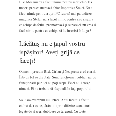
Bixi Mocanu nu a făcut nimic pentru acest club. Ba
uneori pare că lucrează chiar împotriva Stelei. Nu a
făcut nimic pentru a opri FC fcsb să mai paraziteze
imaginea Stelei, nu a făcut nimic pentru a se asigura
că echipa de fotbal promovează și se pare că nu vrea să
facă nimic pentru ca echipa să fie înscrisă în Liga 3.
Lăcătuș nu e țapul vostru
ispășitor! Aveți grijă ce
faceți!
Oamenii precum Bixi, Cîrlan și Neagoe se cred eterni.
Într-un fel au dreptate. Sunt funcționari publici, iar de
funcționarii publici nu poți scăpa. Pe ei nu-i alege
nimeni. Ei nu trebuie să răspundă în fața poporului.
Să luăm exemplul lui Petrea. Anul trecut, a făcut
clubul de rușine, târându-l prin diferite scandaluri
legate de afaceri dubioase cu terenuri. Cu toate