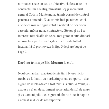
normal ca acele clauze de obiective să fie scoase din
contractul lui Lăcătuș, ministrul Leș și secretarul
general Codrin Munteanu au trimis corpul de control
pentru a-l amenda. N-au trimis însă pe nimeni ca să
afle de ce marketingul stelist e realizat de doi tineri
care nici măcar nu au contracte cu Steaua și nu i-a
interesat nici să afle de ce cel mai galonat club din țară
nu mai face performanță, de ce echipa de fotbal e
incapabilă să promoveze în liga 3 deși are buget de
Liga 2.
Dar l-au trimis pe Bixi Mocanu la club.
Noul comandant a apărut de nicăieri. N-are nicio
treabă cu fotbalul, cu marketingul sau cu sportul, deci
e greu de înțeles de ce a fost trimis la club. A venit, și-
a adus cu el un departament secretariat destul de mare
și cu oameni plătiți cu siguranță foarte bine, iar apoi s-
a apucat să ducă de nas suporteri.