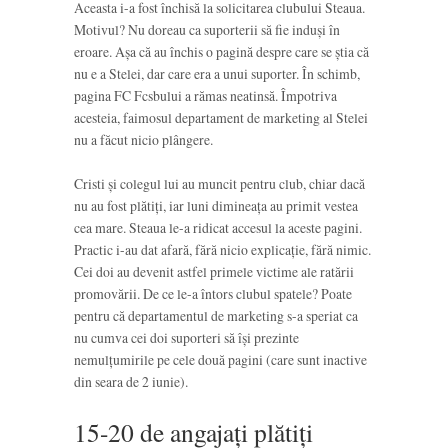
Aceasta i-a fost închisă la solicitarea clubului Steaua.
Motivul? Nu doreau ca suporterii să fie induși în
eroare. Așa că au închis o pagină despre care se știa că
nu e a Stelei, dar care era a unui suporter. În schimb,
pagina FC Fcsbului a rămas neatinsă. Împotriva
acesteia, faimosul departament de marketing al Stelei
nu a făcut nicio plângere.
Cristi și colegul lui au muncit pentru club, chiar dacă
nu au fost plătiți, iar luni dimineața au primit vestea
cea mare. Steaua le-a ridicat accesul la aceste pagini.
Practic i-au dat afară, fără nicio explicație, fără nimic.
Cei doi au devenit astfel primele victime ale ratării
promovării. De ce le-a întors clubul spatele? Poate
pentru că departamentul de marketing s-a speriat ca
nu cumva cei doi suporteri să își prezinte
nemulțumirile pe cele două pagini (care sunt inactive
din seara de 2 iunie).
15-20 de angajați plătiți