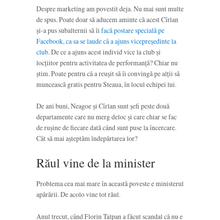
Despre marketing am povestit deja. Nu mai sunt multe
de spus. Poate doar să aducem aminte că acest Cîrlan
și-a pus subalternii să îi
facă postare specială pe
Facebook, ca sa se laude că a ajuns vicepreședinte la
club
. De ce a ajuns acest individ vice la club și
locțiitor pentru activitatea de performanță? Chiar nu
știm. Poate pentru că a reușit să îi convingă pe alții să
muncească gratis pentru Steaua, în locul echipei lui.
De ani buni, Neagoe și Cîrlan sunt șefi peste două
departamente care nu merg deloc și care chiar se fac
de rușine de fiecare dată când sunt puse la încercare.
Cât să mai așteptăm îndepărtarea lor?
Răul vine de la minister
Problema cea mai mare în această poveste e ministerul
apărării. De acolo vine tot răul.
Anul trecut, când Florin Talpan a făcut scandal că nu e