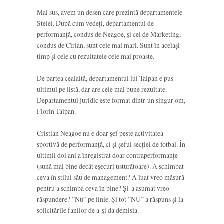
Mai sus, avem un desen care prezintă departamentele
Stelei. După cum vedeți, departamentul de
performanță, condus de Neagoe, și cel de Marketing,
condus de Cîrlan, sunt cele mai mari. Sunt în același
timp și cele cu rezultatele cele mai proaste.
De partea cealaltă, departamentul lui Talpan e pus
ultimul pe listă, dar are cele mai bune rezultate.
Departamentul juridic este format dintr-un singur om,
Florin Talpan.
Cristian Neagoe nu e doar șef peste activitatea
sportivă de performanță, ci și șeful secției de fotbal. În
ultimii doi ani a înregistrat doar contraperformanțe
(sună mai bine decât eșecuri usturătoare). A schimbat
ceva în stilul său de management? A luat vreo măsură
pentru a schimba ceva în bine? Și-a asumat vreo
răspundere? ”Nu” pe linie. Și tot ”NU” a răspuns și la
solicitările fanilor de a-și da demisia.