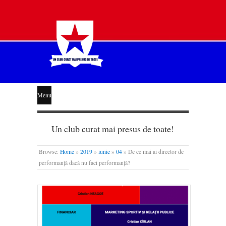
STEAUA
Menu
LIBERĂ
Un club curat mai presus de toate!
Browse:
Home
»
2019
»
iunie
»
04
»
De ce mai ai director de
performanță dacă nu faci performanță?