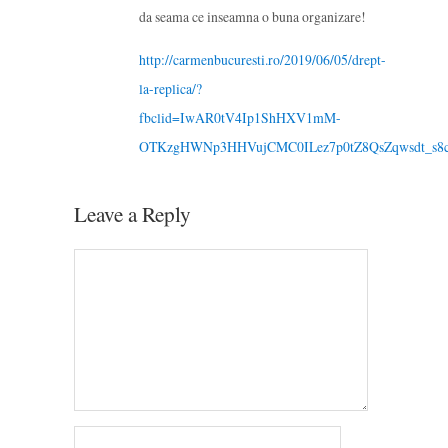
da seama ce inseamna o buna organizare!
http://carmenbucuresti.ro/2019/06/05/drept-
la-replica/?
fbclid=IwAR0tV4Ip1ShHXV1mM-
OTKzgHWNp3HHVujCMC0ILez7p0tZ8QsZqwsdt_s8
Leave a Reply