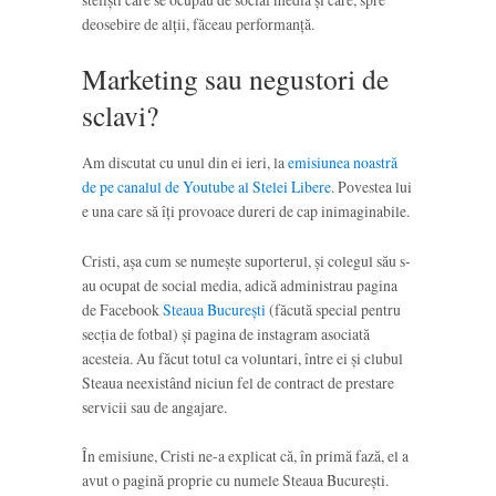
deosebire de alții, făceau performanță.
Marketing sau negustori de
sclavi?
Am discutat cu unul din ei ieri, la
emisiunea noastră
de pe canalul de Youtube al Stelei Libere
. Povestea lui
e una care să îți provoace dureri de cap inimaginabile.
Cristi, așa cum se numește suporterul, și colegul său s-
au ocupat de social media, adică administrau pagina
de Facebook
Steaua București
(făcută special pentru
secția de fotbal) și pagina de instagram asociată
acesteia. Au făcut totul ca voluntari, între ei și clubul
Steaua neexistând niciun fel de contract de prestare
servicii sau de angajare.
În emisiune, Cristi ne-a explicat că, în primă fază, el a
avut o pagină proprie cu numele Steaua București.