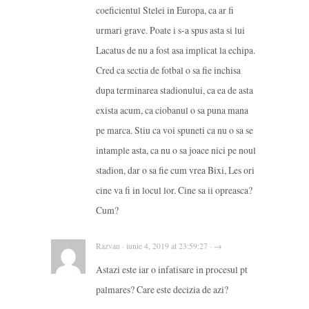
coeficientul Stelei in Europa, ca ar fi
urmari grave. Poate i s-a spus asta si lui
Lacatus de nu a fost asa implicat la echipa.
Cred ca sectia de fotbal o sa fie inchisa
dupa terminarea stadionului, ca ea de asta
exista acum, ca ciobanul o sa puna mana
pe marca. Stiu ca voi spuneti ca nu o sa se
intample asta, ca nu o sa joace nici pe noul
stadion, dar o sa fie cum vrea Bixi, Les ori
cine va fi in locul lor. Cine sa ii opreasca?
Cum?
Razvan · iunie 4, 2019 at 23:59:27 · →
Astazi este iar o infatisare in procesul pt
palmares? Care este decizia de azi?