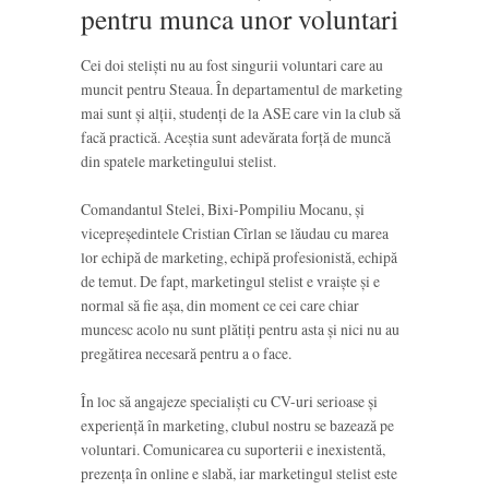
pentru munca unor voluntari
Cei doi steliști nu au fost singurii voluntari care au
muncit pentru Steaua. În departamentul de marketing
mai sunt și alții, studenți de la ASE care vin la club să
facă practică. Aceștia sunt adevărata forță de muncă
din spatele marketingului stelist.
Comandantul Stelei, Bixi-Pompiliu Mocanu, și
vicepreședintele Cristian Cîrlan se lăudau cu marea
lor echipă de marketing, echipă profesionistă, echipă
de temut. De fapt, marketingul stelist e vraiște și e
normal să fie așa, din moment ce cei care chiar
muncesc acolo nu sunt plătiți pentru asta și nici nu au
pregătirea necesară pentru a o face.
În loc să angajeze specialiști cu CV-uri serioase și
experiență în marketing, clubul nostru se bazează pe
voluntari. Comunicarea cu suporterii e inexistentă,
prezența în online e slabă, iar marketingul stelist este