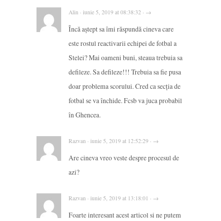
Alin · iunie 5, 2019 at 08:38:32 · →
Încă aștept sa îmi răspundă cineva care
este rostul reactivarii echipei de fotbal a
Stelei? Mai oameni buni, steaua trebuia sa
defileze. Sa defileze!!! Trebuia sa fie pusa
doar problema scorului. Cred ca secția de
fotbal se va închide. Fcsb va juca probabil
în Ghencea.
Razvan · iunie 5, 2019 at 12:52:29 · →
Are cineva vreo veste despre procesul de
azi?
Razvan · iunie 5, 2019 at 13:18:01 · →
Foarte interesant acest articol si ne putem