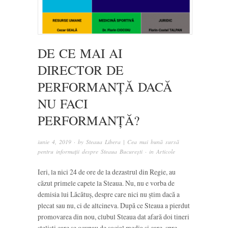
DE CE MAI AI
DIRECTOR DE
PERFORMANȚĂ DACĂ
NU FACI
PERFORMANȚĂ?
iunie 4, 2019
· by
Steaua Libera | Cea mai bună sursă
pentru informații despre Steaua București
· in
Articole
Ieri, la nici 24 de ore de la dezastrul din Regie, au
căzut primele capete la Steaua. Nu, nu e vorba de
demisia lui Lăcătuș, despre care nici nu știm dacă a
plecat sau nu, ci de altcineva. După ce Steaua a pierdut
promovarea din nou, clubul Steaua dat afară doi tineri
steliști care se ocupau de social media și care, spre