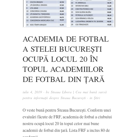
ACADEMIA DE FOTBAL
A STELEI BUCUREȘTI
OCUPĂ LOCUL 20 ÎN
TOPUL ACADEMIILOR
DE FOTBAL DIN ȚARĂ
iulie 4, 2019
· by
Steaua Libera | Cea mai bună sursă
pentru informații despre Steaua București
· in
Știri
O veste bună pentru Steaua București. Conform unei
evaluări făcute de FRF, academia de fotbal a clubului
nostru ocupă locul 20 în topul celor mai bune
academii de fotbal din țară. Lista FRF a inclus 80 de
academii.