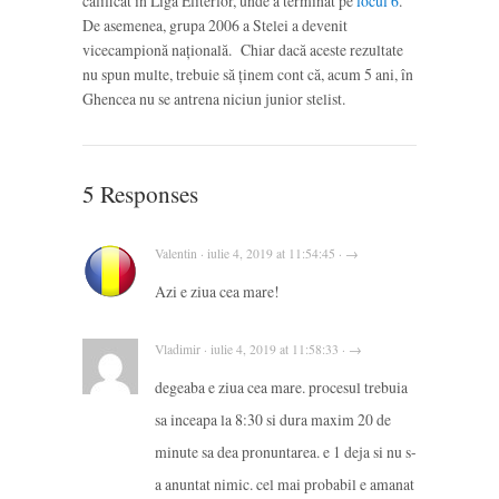
calificat în Liga Eliterlor, unde a terminat pe
locul 6
.
De asemenea, grupa 2006 a Stelei a devenit
vicecampionă națională. Chiar dacă aceste rezultate
nu spun multe, trebuie să ținem cont că, acum 5 ani, în
Ghencea nu se antrena niciun junior stelist.
5 Responses
Valentin · iulie 4, 2019 at 11:54:45 · →
Azi e ziua cea mare!
Vladimir · iulie 4, 2019 at 11:58:33 · →
degeaba e ziua cea mare. procesul trebuia
sa inceapa la 8:30 si dura maxim 20 de
minute sa dea pronuntarea. e 1 deja si nu s-
a anuntat nimic. cel mai probabil e amanat