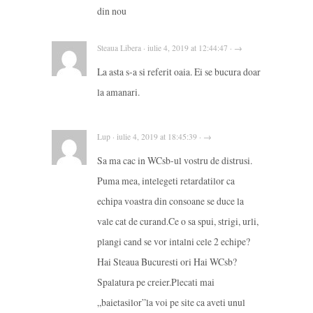
din nou
Steaua Libera · iulie 4, 2019 at 12:44:47 · →
La asta s-a si referit oaia. Ei se bucura doar
la amanari.
Lup · iulie 4, 2019 at 18:45:39 · →
Sa ma cac in WCsb-ul vostru de distrusi.
Puma mea, intelegeti retardatilor ca
echipa voastra din consoane se duce la
vale cat de curand.Ce o sa spui, strigi, urli,
plangi cand se vor intalni cele 2 echipe?
Hai Steaua Bucuresti ori Hai WCsb?
Spalatura pe creier.Plecati mai
„baietasilor”la voi pe site ca aveti unul