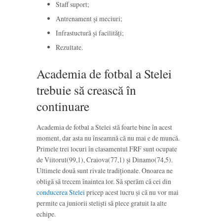
Staff suport;
Antrenament și meciuri;
Infrastuctură și facilități;
Rezultate.
Academia de fotbal a Stelei
trebuie să crească în
continuare
Academia de fotbal a Stelei stă foarte bine în acest
moment, dar asta nu înseamnă că nu mai e de muncă.
Primele trei locuri în clasamentul FRF sunt ocupate
de Viitorul(99,1), Craiova(77,1) și Dinamo(74,5).
Ultimele două sunt rivale tradiționale. Onoarea ne
obligă să trecem înaintea lor. Să sperăm că cei din
conducerea Stelei
pricep acest lucru și că nu vor mai
permite ca juniorii steliști să plece gratuit la alte
echipe.