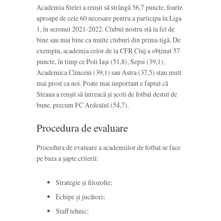
Academia Stelei a reușit să strângă 56,7 puncte, foarte
aproape de cele 60 necesare pentru a participa în Liga
1, în sezonul 2021-2022. Clubul nostru stă la fel de
bine sau mai bine ca multe cluburi din prima ligă. De
exemplu, academia celor de la CFR Cluj a obținut 57
puncte, în timp ce Poli Iași (51,8), Sepsi (39,1),
Academica Clinceni (39,1) sau Astra (37,5) stau mult
mai prost ca noi. Poate mai important e faptul că
Steaua a reușit să întreacă și școli de fotbal destul de
bune, precum FC Ardealul (54,7).
Procedura de evaluare
Procedura de evaluare a academiilor de fotbal se face
pe baza a șapte criterii:
Strategie și filozofie;
Echipe și jucători;
Staff tehnic;