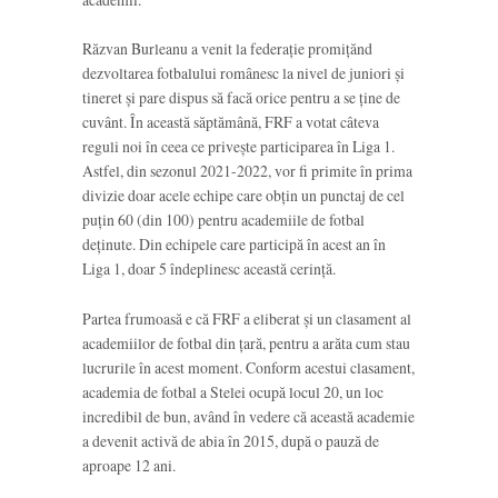
Răzvan Burleanu a venit la federație promițănd
dezvoltarea fotbalului românesc la nivel de juniori și
tineret și pare dispus să facă orice pentru a se ține de
cuvânt. În această săptămână, FRF a votat câteva
reguli noi în ceea ce privește participarea în Liga 1.
Astfel, din sezonul 2021-2022, vor fi primite în prima
divizie doar acele echipe care obțin un punctaj de cel
puțin 60 (din 100) pentru academiile de fotbal
deținute. Din echipele care participă în acest an în
Liga 1, doar 5 îndeplinesc această cerință.
Partea frumoasă e că FRF a eliberat și un clasament al
academiilor de fotbal din țară, pentru a arăta cum stau
lucrurile în acest moment. Conform acestui clasament,
academia de fotbal a Stelei ocupă locul 20, un loc
incredibil de bun, având în vedere că această academie
a devenit activă de abia în 2015, după o pauză de
aproape 12 ani.