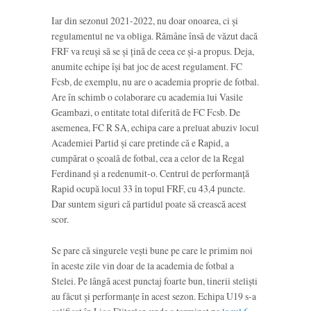
Iar din sezonul 2021-2022, nu doar onoarea, ci și
regulamentul ne va obliga. Rămâne însă de văzut dacă
FRF va reuși să se și țină de ceea ce și-a propus. Deja,
anumite echipe își bat joc de acest regulament. FC
Fcsb, de exemplu, nu are o academia proprie de fotbal.
Are în schimb o colaborare cu academia lui Vasile
Geambazi, o entitate total diferită de FC Fcsb. De
asemenea, FC R SA, echipa care a preluat abuziv locul
Academiei Partid și care pretinde că e Rapid, a
cumpărat o școală de fotbal, cea a celor de la Regal
Ferdinand și a redenumit-o. Centrul de performanță
Rapid ocupă locul 33 în topul FRF, cu 43,4 puncte.
Dar suntem siguri că partidul poate să crească acest
scor.
Se pare că singurele vești bune pe care le primim noi
în aceste zile vin doar de la academia de fotbal a
Stelei. Pe lângă acest punctaj foarte bun, tinerii steliști
au făcut și performanțe în acest sezon. Echipa U19 s-a