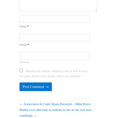
*
Name
*
Email
Website
Salvează-mi numele, emailul și site-ul web în acest
navigator pentru data viitoare când o să comentez.
←
Avancronică de Cupă: Steaua București – Mihai Bravu
Haideți să ne dăm mari cu realizări la care nu am avut nicio
contribuție
→