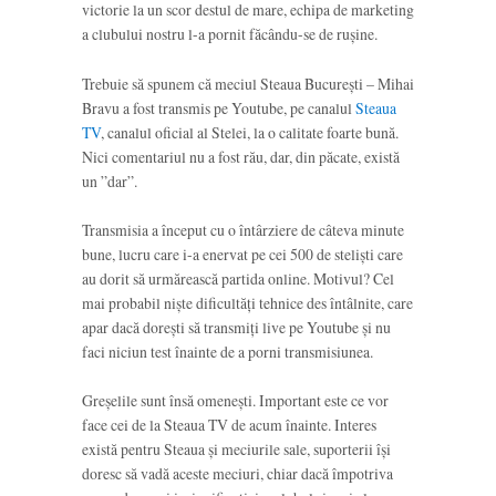
victorie la un scor destul de mare, echipa de marketing
a clubului nostru l-a pornit făcându-se de rușine.
Trebuie să spunem că meciul Steaua București – Mihai
Bravu a fost transmis pe Youtube, pe canalul
Steaua
TV
, canalul oficial al Stelei, la o calitate foarte bună.
Nici comentariul nu a fost rău, dar, din păcate, există
un ”dar”.
Transmisia a început cu o întârziere de câteva minute
bune, lucru care i-a enervat pe cei 500 de steliști care
au dorit să urmărească partida online. Motivul? Cel
mai probabil niște dificultăți tehnice des întâlnite, care
apar dacă dorești să transmiți live pe Youtube și nu
faci niciun test înainte de a porni transmisiunea.
Greșelile sunt însă omenești. Important este ce vor
face cei de la Steaua TV de acum înainte. Interes
există pentru Steaua și meciurile sale, suporterii își
doresc să vadă aceste meciuri, chiar dacă împotriva