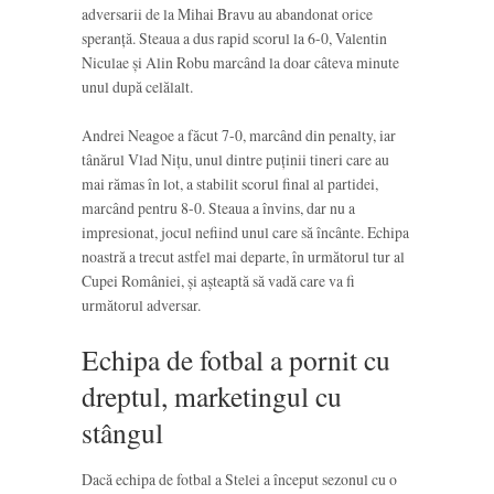
adversarii de la Mihai Bravu au abandonat orice
speranță. Steaua a dus rapid scorul la 6-0, Valentin
Niculae și Alin Robu marcând la doar câteva minute
unul după celălalt.
Andrei Neagoe a făcut 7-0, marcând din penalty, iar
tânărul Vlad Nițu, unul dintre puținii tineri care au
mai rămas în lot, a stabilit scorul final al partidei,
marcând pentru 8-0. Steaua a învins, dar nu a
impresionat, jocul nefiind unul care să încânte. Echipa
noastră a trecut astfel mai departe, în următorul tur al
Cupei României, și așteaptă să vadă care va fi
următorul adversar.
Echipa de fotbal a pornit cu
dreptul, marketingul cu
stângul
Dacă echipa de fotbal a Stelei a început sezonul cu o