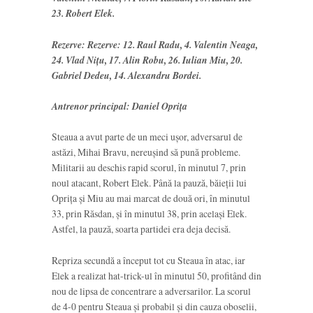
23. Robert Elek.
Rezerve: Rezerve: 12. Raul Radu, 4. Valentin Neaga,
24. Vlad Nițu, 17. Alin Robu, 26. Iulian Miu, 20.
Gabriel Dedeu, 14. Alexandru Bordei.
Antrenor principal: Daniel Oprița
Steaua a avut parte de un meci ușor, adversarul de
astăzi, Mihai Bravu, nereușind să pună probleme.
Militarii au deschis rapid scorul, în minutul 7, prin
noul atacant, Robert Elek. Până la pauză, băieții lui
Oprița și Miu au mai marcat de două ori, în minutul
33, prin Răsdan, și în minutul 38, prin același Elek.
Astfel, la pauză, soarta partidei era deja decisă.
Repriza secundă a început tot cu Steaua în atac, iar
Elek a realizat hat-trick-ul în minutul 50, profitând din
nou de lipsa de concentrare a adversarilor. La scorul
de 4-0 pentru Steaua și probabil și din cauza oboselii,