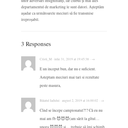
unor adversari insignifianți, iar clubul și mai ales
departamentul de marketing le sunt datori. Așteptăm
așadar ca următoarele meciuri să fie transmise
ireproșabil.
3 Responses
Cristi_M · iulie 31, 2019 at 19:45:38 · →
E un inceput bun, dar nu e suficient.
Asteptam meciuri mai tari si rezultate
peste masura,
Băiatul Iadului · august 2, 2019 at 16:00:02 · →
Cînd se începe campionatul?!? Că eu nu
mai am fb 😈😈😈(am sărit la gîtul…
unora 😈😈😈 și… trebuie să îmi schimb