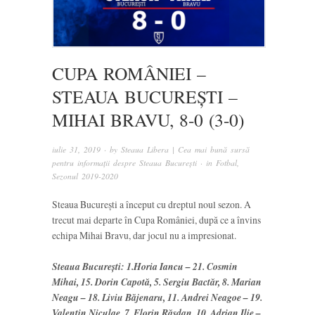
CUPA ROMÂNIEI –
STEAUA BUCUREȘTI –
MIHAI BRAVU, 8-0 (3-0)
iulie 31, 2019
· by
Steaua Libera | Cea mai bună sursă
pentru informații despre Steaua București
· in
Fotbal
,
Sezonul 2019-2020
Steaua București a început cu dreptul noul sezon. A
trecut mai departe în Cupa României, după ce a învins
echipa Mihai Bravu, dar jocul nu a impresionat.
Steaua București: 1.Horia Iancu – 21. Cosmin
Mihai, 15. Dorin Capotă, 5. Sergiu Bactăr, 8. Marian
Neagu – 18. Liviu Băjenaru, 11. Andrei Neagoe – 19.
Valentin Niculae, 7. Florin Răsdan, 10. Adrian Ilie –