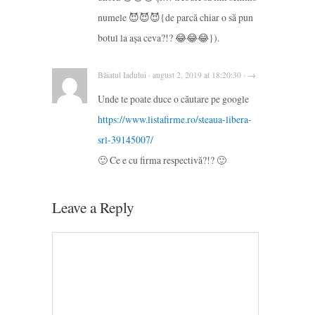
numele 😈😈😈{de parcă chiar o să pun
botul la așa ceva?!? 😂😂😂}).
Băiatul Iadului · august 2, 2019 at 18:20:30 · →
Unde te poate duce o căutare pe google
https://www.listafirme.ro/steaua-libera-
srl-39145007/
🙂 Ce e cu firma respectivă?!? 🙂
Leave a Reply