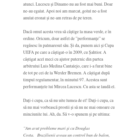
atunci. Lucescu și Dinamo nu au fost mai buni. Doar
ne-au egalat. Apoi noi am marcat, golul ne-a fost
anulat eronat și ne-am retras de pe teren.
Dacă omul acesta vrea să câștige la masa verde, e în
ordine. Oricum, doar astfel de ”performanțe” se
regăsesc în palmaresul său. Și da, punem aici și Cupa
UEFA pe care a câștigat-o în 2009, cu Șahtior. A
câștigat acel meci cu ajutor puternic din partea
arbitrului Luis Medina Cantalejo, care i-a furat bine
de tot pe cei de la Werder Bremen. A câștigat după
timpul regulamentar, în minutul 97. Acestea sunt
performanțele lui Mircea Lucescu. Cu asta se laudă el.
Dați-i cupa, ca să nu uite lumea de el! Dați-i cupa, ca
să nu mai vorbească prostii și să nu ne mai omoare cu
minciunile lui. Ah, da. Să v-o spunem și pe ultima:
”Am avut probleme mari și cu Douglas
Costa. Brazilienii aveau un control bun de balon,