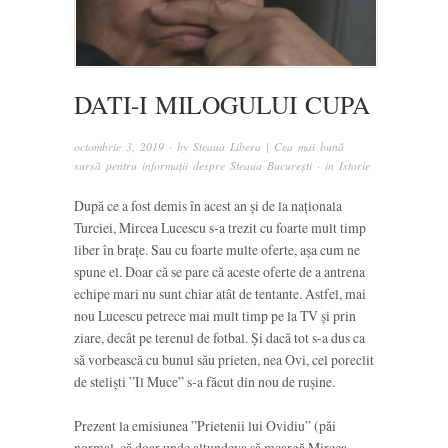
DATI-I MILOGULUI CUPA
octombrie 3, 2019
· by
Steaua Libera | Cea mai bună
sursă pentru informații despre Steaua București
· in
Istorie
După ce a fost demis în acest an și de la naționala
Turciei, Mircea Lucescu s-a trezit cu foarte mult timp
liber în brațe. Sau cu foarte multe oferte, așa cum ne
spune el. Doar că se pare că aceste oferte de a antrena
echipe mari nu sunt chiar atât de tentante. Astfel, mai
nou Lucescu petrece mai mult timp pe la TV și prin
ziare, decât pe terenul de fotbal. Și dacă tot s-a dus ca
să vorbească cu bunul său prieten, nea Ovi, cel poreclit
de steliști ”Il Muce” s-a făcut din nou de rușine.
Prezent la emisiunea ”Prietenii lui Ovidiu” (păi
normal, că doar unde altundeva să meargă Mircea