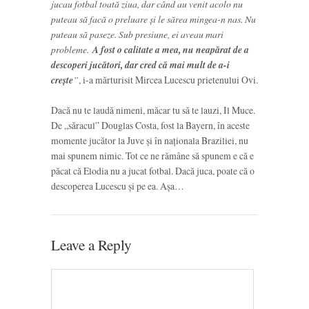
jucau fotbal toată ziua, dar când au venit acolo nu
puteau să facă o preluare și le sărea mingea-n nas. Nu
puteau să paseze. Sub presiune, ei aveau mari
probleme.
A fost o calitate a mea, nu neapărat de a
descoperi jucători, dar cred că mai mult de a-i
crește
”
, i-a mărturisit Mircea Lucescu prietenului Ovi.
Dacă nu te laudă nimeni, măcar tu să te lauzi, Il Muce.
De „săracul” Douglas Costa, fost la Bayern, în aceste
momente jucător la Juve și în naționala Braziliei, nu
mai spunem nimic. Tot ce ne rămâne să spunem e că e
păcat că Elodia nu a jucat fotbal. Dacă juca, poate că o
descoperea Lucescu și pe ea. Așa…
Leave a Reply