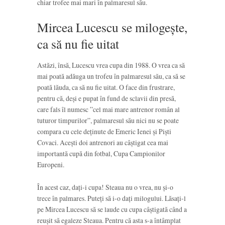
chiar trofee mai mari în palmaresul său.
Mircea Lucescu se milogește,
ca să nu fie uitat
Astăzi, însă, Lucescu vrea cupa din 1988. O vrea ca să
mai poată adăuga un trofeu în palmaresul său, ca să se
poată lăuda, ca să nu fie uitat. O face din frustrare,
pentru că, deși e pupat în fund de sclavii din presă,
care fals îl numesc ”cel mai mare antrenor român al
tuturor timpurilor”, palmaresul său nici nu se poate
compara cu cele deținute de Emeric Ienei și Piști
Covaci. Acești doi antrenori au câștigat cea mai
importantă cupă din fotbal, Cupa Campionilor
Europeni.
În acest caz, dați-i cupa! Steaua nu o vrea, nu și-o
trece în palmares. Puteți să i-o dați milogului. Lăsați-l
pe Mircea Lucescu să se laude cu cupa câștigată când a
reușit să egaleze Steaua. Pentru că asta s-a întâmplat