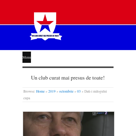
STEAUA
Menu
LIBERĂ
Un club curat mai presus de toate!
Browse:
Home
»
2019
»
octombrie
»
03
»
Dati-i milogului
cupa