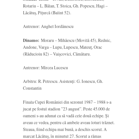
Rotariu – L. Bălan, T. Stoica, Gh. Popescu, Hagi –
Lăcătuş, Piţurcă (Balint 52).
Antrenor: Anghel Iordănescu
Dinamo:
Moraru – Mihăescu (Movilă 45), Rednic,
Andone, Varga – Lupu, Lupescu, Mateuţ, Orac
(Răducioiu 82) – Vaişcovici, Cămătaru.
Antrenor: Mircea Lucescu
Arbitru: R. Petrescu. Asistenţi: G. Ionescu, Gh.
Constantin
Finala Cupei României din sezonul 1987 – 1988 s-a
jucat pe fostul stadion ”23 august”. Peste 45.000 de
oameni s-au adunat ca să vadă cele două echipe. Și
aveau ce vedea, pentru că ambele aveau loturi trăznet.
Steaua, fiind echipa mai bună, a deschis scorul. A
marcat Lăcătuș, în minutul 27. Scorul a rămas