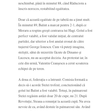
neschimbat, până în minutul 88, când Răducioiu a
înscris norocos, restabilind egalitatea.
Doar că această egalitate de pe tabelă nu a ținut mult.
În minutul 89, Balint a marcat pentru 2-1, după ce
Moraru a respins greșit centrarea lui Hagi. Golul a fost
perfect valabil, a fost validat inițial, de centralul
partidei, dar ulterior a fost anulat eronat de către
tușierul George Ionescu. Cum vă puteți imagina,
steliștii, sătui de mizeriile făcute de Dinamo și
Lucescu, nu au acceptat decizia. Au protestat iar, în
cele din urmă, Valentin Ceaușescu a cerut scoaterea
echipei de pe teren.
A doua zi, federația s-a întrunit. Comisia formată a
decis să-i acorde Stelei trofeul, concluzionând că
golul lui Balint a fost valabil. Totuși, în palmaresul
Stelei regăsim astăzi doar 20 de cupe, nu 21. După
Revoluție, Steaua a renunțat la această cupă. Nu avea
nevoie de ea, având destule în palmaresul său. Având