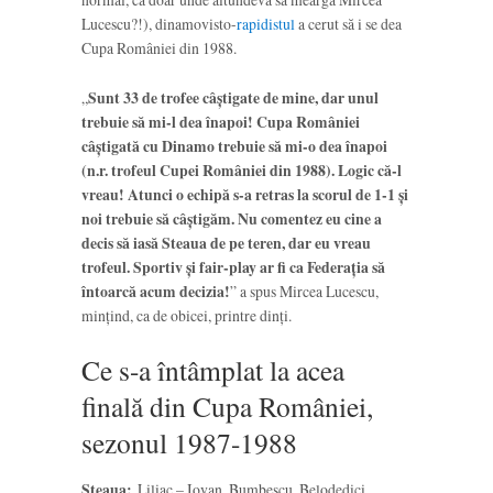
Lucescu?!), dinamovisto-
rapidistul
a cerut să i se dea
Cupa României din 1988.
„
Sunt 33 de trofee câștigate de mine, dar unul
trebuie să mi-l dea înapoi! Cupa României
câștigată cu Dinamo trebuie să mi-o dea înapoi
(n.r. trofeul Cupei României din 1988). Logic că-l
vreau! Atunci o echipă s-a retras la scorul de 1-1 și
noi trebuie să câștigăm. Nu comentez eu cine a
decis să iasă Steaua de pe teren, dar eu vreau
trofeul. Sportiv și fair-play ar fi ca Federația să
întoarcă acum decizia!
” a spus Mircea Lucescu,
mințind, ca de obicei, printre dinți.
Ce s-a întâmplat la acea
finală din Cupa României,
sezonul 1987-1988
Steaua:
Liliac – Iovan, Bumbescu, Belodedici,