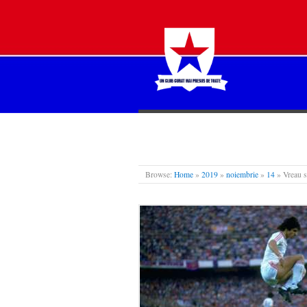
STEAUA LIBERĂ
Browse:
Home
»
2019
»
noiembrie
»
14
»
Vreau s