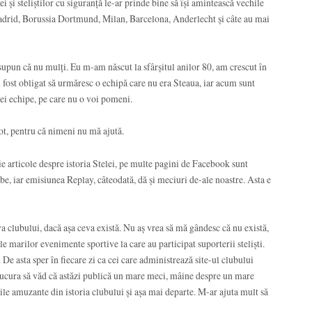
și steliștilor cu siguranță le-ar prinde bine să își amintească vechile
adrid, Borussia Dortmund, Milan, Barcelona, Anderlecht și câte au mai
esupun că nu mulți. Eu m-am născut la sfârșitul anilor 80, am crescut în
fost obligat să urmăresc o echipă care nu era Steaua, iar acum sunt
lei echipe, pe care nu o voi pomeni.
ot, pentru că nimeni nu mă ajută.
rie articole despre istoria Stelei, pe multe pagini de Facebook sunt
e, iar emisiunea Replay, câteodată, dă și meciuri de-ale noastre. Asta e
va clubului, dacă așa ceva există. Nu aș vrea să mă gândesc că nu există,
e marilor evenimente sportive la care au participat suporterii steliști.
De asta sper în fiecare zi ca cei care administrează site-ul clubului
bucura să văd că astăzi publică un mare meci, mâine despre un mare
e amuzante din istoria clubului și așa mai departe. M-ar ajuta mult să