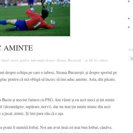
C AMINTE
C
Ca
 bună sursă pentru informații despre Steaua București
· in
De la cititori
unt despre echipa pe care o iubesc, Steaua București, și despre sportul pe
i plac pentru că mă obligă să încerc să îmi aduc aminte. Asta, din păcate,
s Baciu și meciul faimos cu PSG. Am văzut și eu acel meci și țin minte
rit (dezamăgire, supărare, nervi), dar nu mai țin minte nimic din acel
a jucat, nimic. Și îmi pare rău că e așa.
u poate fi numită fotbal. Noi am avut însă cel mai bun fotbal, cândva.