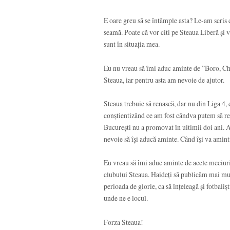
E oare greu să se întâmple asta? Le-am scris
seamă. Poate că vor citi pe Steaua Liberă și v
sunt în situația mea.
Eu nu vreau să îmi aduc aminte de ”Boro, Che
Steaua, iar pentru asta am nevoie de ajutor.
Steaua trebuie să renască, dar nu din Liga 4, 
conștientizând ce am fost cândva putem să r
București nu a promovat în ultimii doi ani. A 
nevoie să își aducă aminte. Când își va amint
Eu vreau să îmi aduc aminte de acele meciuri ș
clubului Steaua. Haideți să publicăm mai mul
perioada de glorie, ca să înțeleagă și fotbaliș
unde ne e locul.
Forza Steaua!