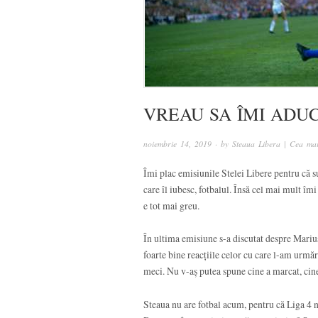
VREAU SA ÎMI ADU
noiembrie 14, 2019
· by
Steaua Libera | Cea mai
Îmi plac emisiunile Stelei Libere pentru că s
care îl iubesc, fotbalul. Însă cel mai mult îm
e tot mai greu.
În ultima emisiune s-a discutat despre Mariu
foarte bine reacțiile celor cu care l-am urmă
meci. Nu v-aș putea spune cine a marcat, cine 
Steaua nu are fotbal acum, pentru că Liga 4 n