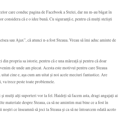
 celor care conduc pagina de Facebook a Stelei, dar nu m-au băgat în
or considera că e o idee bună. Cu siguranță e, pentru că mulți steliști
lsea sau Ajax”, că atunci n-a fost Steaua. Vreau să îmi aduc aminte de
ci din propria sa istorie, pentru că e una măreață și pentru că doar
evenim de unde am plecat. Acesta este motivul pentru care Steaua
uitat cine e, așa cum am uitat și noi acele meciuri fantastice. Are
i, va trece peste toate problemele.
i mulți alți suporteri vor la fel. Haideți să facem asta, dragi angajați ai
te materiale despre Steaua, ca să ne amintim mai bine ce a fost în
tii noștri ce înseamnă să joci la Steaua și ca să ne întoarcem odată acolo