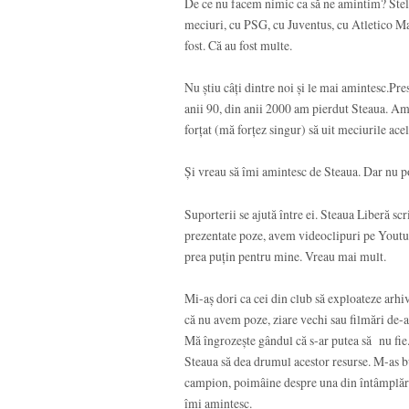
De ce nu facem nimic ca să ne amintim? Stelei 
meciuri, cu PSG, cu Juventus, cu Atletico M
fost. Că au fost multe.
Nu știu câți dintre noi și le mai amintesc.Pr
anii 90, din anii 2000 am pierdut Steaua. Am 
forțat (mă forțez singur) să uit meciurile ace
Și vreau să îmi amintesc de Steaua. Dar nu p
Suporterii se ajută între ei. Steaua Liberă sc
prezentate poze, avem videoclipuri pe Youtub
prea puțin pentru mine. Vreau mai mult.
Mi-aș dori ca cei din club să exploateze arhi
că nu avem poze, ziare vechi sau filmări de-al
Mă îngrozește gândul că s-ar putea să nu fie. 
Steaua să dea drumul acestor resurse. M-as 
campion, poimâine despre una din întâmplăril
îmi amintesc.