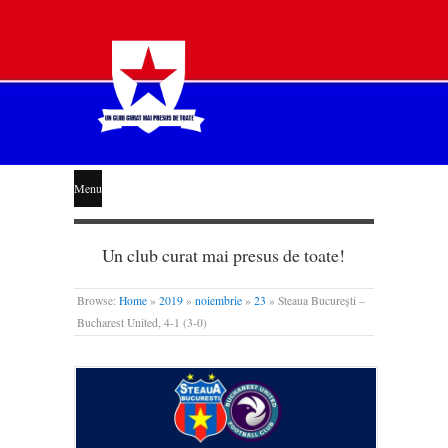
STEAUA
Menu
LIBERĂ
Un club curat mai presus de toate!
Browse:
Home
»
2019
»
noiembrie
»
23
»
Steaua București –
Bucharest United, 4-1 (3-0)