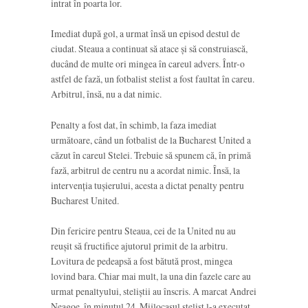
intrat în poarta lor.
Imediat după gol, a urmat însă un episod destul de
ciudat. Steaua a continuat să atace și să construiască,
ducând de multe ori mingea în careul advers. Într-o
astfel de fază, un fotbalist stelist a fost faultat în careu.
Arbitrul, însă, nu a dat nimic.
Penalty a fost dat, în schimb, la faza imediat
următoare, când un fotbalist de la Bucharest United a
căzut în careul Stelei. Trebuie să spunem că, în primă
fază, arbitrul de centru nu a acordat nimic. Însă, la
intervenția tușierului, acesta a dictat penalty pentru
Bucharest United.
Din fericire pentru Steaua, cei de la United nu au
reușit să fructifice ajutorul primit de la arbitru.
Lovitura de pedeapsă a fost bătută prost, mingea
lovind bara. Chiar mai mult, la una din fazele care au
urmat penaltyului, steliștii au înscris. A marcat Andrei
Neagoe, în minutul 24. Mijlocașul stelist l-a executat