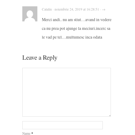
Catalin · noiembrie 24, 2019 at 16:28:51 · →
Merci andi.. nu am stiut…avand in vedere
ca nu prea pot ajunge la meciuri.incerc sa
le vad pe tel…multumesc inca odata
Leave a Reply
*
Name