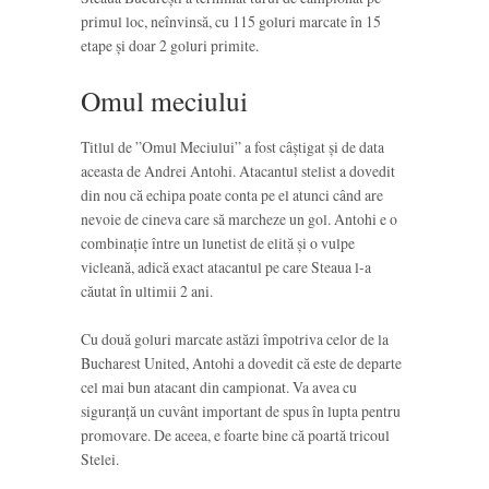
primul loc, neînvinsă, cu 115 goluri marcate în 15
etape și doar 2 goluri primite.
Omul meciului
Titlul de ”Omul Meciului” a fost câștigat și de data
aceasta de Andrei Antohi. Atacantul stelist a dovedit
din nou că echipa poate conta pe el atunci când are
nevoie de cineva care să marcheze un gol. Antohi e o
combinație între un lunetist de elită și o vulpe
vicleană, adică exact atacantul pe care Steaua l-a
căutat în ultimii 2 ani.
Cu două goluri marcate astăzi împotriva celor de la
Bucharest United, Antohi a dovedit că este de departe
cel mai bun atacant din campionat. Va avea cu
siguranță un cuvânt important de spus în lupta pentru
promovare. De aceea, e foarte bine că poartă tricoul
Stelei.