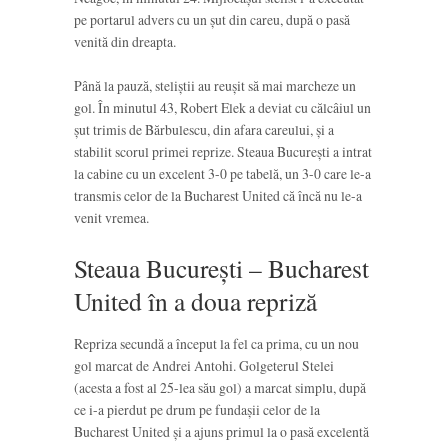
pe portarul advers cu un șut din careu, după o pasă
venită din dreapta.
Până la pauză, steliștii au reușit să mai marcheze un
gol. În minutul 43, Robert Elek a deviat cu călcâiul un
șut trimis de Bărbulescu, din afara careului, și a
stabilit scorul primei reprize. Steaua București a intrat
la cabine cu un excelent 3-0 pe tabelă, un 3-0 care le-a
transmis celor de la Bucharest United că încă nu le-a
venit vremea.
Steaua București – Bucharest
United în a doua repriză
Repriza secundă a început la fel ca prima, cu un nou
gol marcat de Andrei Antohi. Golgeterul Stelei
(acesta a fost al 25-lea său gol) a marcat simplu, după
ce i-a pierdut pe drum pe fundașii celor de la
Bucharest United și a ajuns primul la o pasă excelentă