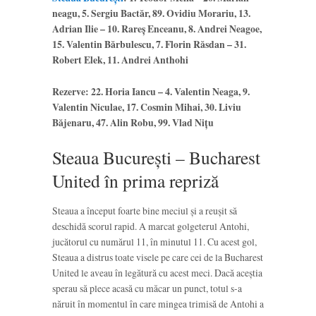
neagu, 5. Sergiu Bactăr, 89. Ovidiu Morariu, 13.
Adrian Ilie – 10. Rareș Enceanu, 8. Andrei Neagoe,
15. Valentin Bărbulescu, 7. Florin Răsdan – 31.
Robert Elek, 11. Andrei Anthohi
Rezerve: 22. Horia Iancu – 4. Valentin Neaga, 9.
Valentin Niculae, 17. Cosmin Mihai, 30. Liviu
Băjenaru, 47. Alin Robu, 99. Vlad Nițu
Steaua București – Bucharest
United în prima repriză
Steaua a început foarte bine meciul și a reușit să
deschidă scorul rapid. A marcat golgeterul Antohi,
jucătorul cu numărul 11, în minutul 11. Cu acest gol,
Steaua a distrus toate visele pe care cei de la Bucharest
United le aveau în legătură cu acest meci. Dacă aceștia
sperau să plece acasă cu măcar un punct, totul s-a
năruit în momentul în care mingea trimisă de Antohi a