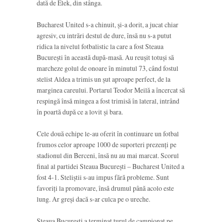
dată de Elek, din stânga.
Bucharest United s-a chinuit, și-a dorit, a jucat chiar
agresiv, cu intrări destul de dure, însă nu s-a putut
ridica la nivelul fotbalistic la care a fost Steaua
București în această după-masă. Au reușit totuși să
marcheze golul de onoare în minutul 73, când fostul
stelist Aldea a trimis un șut aproape perfect, de la
marginea careului. Portarul Teodor Meilă a încercat să
respingă însă mingea a fost trimisă în lateral, intrând
în poartă după ce a lovit și bara.
Cele două echipe le-au oferit în continuare un fotbal
frumos celor aproape 1000 de suporteri prezenți pe
stadionul din Berceni, însă nu au mai marcat. Scorul
final al partidei Steaua București – Bucharest United a
fost 4-1. Steliștii s-au impus fără probleme. Sunt
favoriți la promovare, însă drumul până acolo este
lung. Ar greși dacă s-ar culca pe o ureche.
Steaua București a terminat turul de campionat pe