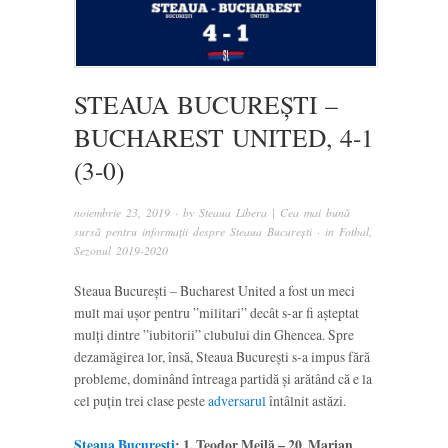
STEAUA BUCUREȘTI –
BUCHAREST UNITED, 4-1
(3-0)
noiembrie 23, 2019
· by
Steaua Libera | Cea mai bună
sursă pentru informații despre Steaua București
· in
Fotbal
,
Sezonul 2019-2020
Steaua București – Bucharest United a fost un meci
mult mai ușor pentru ”militari” decât s-ar fi așteptat
mulți dintre ”iubitorii” clubului din Ghencea. Spre
dezamăgirea lor, însă, Steaua București s-a impus fără
probleme, dominând întreaga partidă și arătând că e la
cel puțin trei clase peste
adversarul
întâlnit astăzi.
Steaua București
: 1. Teodor Meilă – 20. Marian