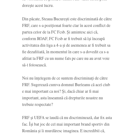
dorește acest lucru.
Din păcate, Steaua București este discriminată de către
FRF, care s-a poziționat foarte clar în acest conflict de
partea celor de la FC Fcsb. Și amintesc aici că,
conform ROAF, FC Fcsb ar fi trebuit să îşi înceapă
activitatea din liga a 4-a şi de asemenea ar fi trebuit sa
fie dezafiliată, în momentul în care s-a dovedit ca s-a
afiliat la FRF cu un nume fals pe care nu au avut voie
să-l folosească.
Noi nu înțelegem de ce suntem discriminați de către
FRF. Sugerează cumva domnul Burleanu că acel club
e mai important ca noi? Și, dacă chiar ar fi mai
important, asta înseamnă că drepturile noastre nu
trebuie respectate?
FRF și UEFA se laudă că nu discriminează, dar fix asta
fac. Își bat joc de cel mai important brand sportiv din
România și îi murdăresc imaginea. E incredibil că,