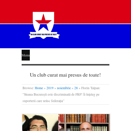
STEAUA
Menu
LIBERĂ
Un club curat mai presus de toate!
Browse:
Home
»
2019
»
noiembrie
»
28
»
Florin Talpan:
”Steaua București este discriminată de FRF! Îi înțeleg pe
suporterii care urăsc federația”