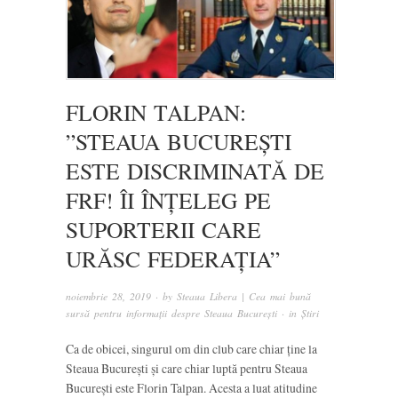
FLORIN TALPAN:
”STEAUA BUCUREȘTI
ESTE DISCRIMINATĂ DE
FRF! ÎI ÎNȚELEG PE
SUPORTERII CARE
URĂSC FEDERAȚIA”
noiembrie 28, 2019
· by
Steaua Libera | Cea mai bună
sursă pentru informații despre Steaua București
· in
Știri
Ca de obicei, singurul om din club care chiar ține la
Steaua București și care chiar luptă pentru Steaua
București este Florin Talpan. Acesta a luat atitudine