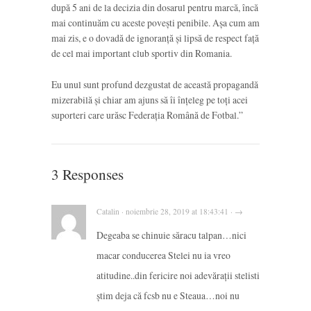
după 5 ani de la decizia din dosarul pentru marcă, încă
mai continuăm cu aceste povești penibile. Așa cum am
mai zis, e o dovadă de ignoranță și lipsă de respect faţă
de cel mai important club sportiv din Romania.
Eu unul sunt profund dezgustat de această propagandă
mizerabilă și chiar am ajuns să îi înțeleg pe toți acei
suporteri care urăsc Federația Română de Fotbal.”
3 Responses
Catalin · noiembrie 28, 2019 at 18:43:41 · →
Degeaba se chinuie săracu talpan…nici
macar conducerea Stelei nu ia vreo
atitudine..din fericire noi adevărații stelisti
știm deja că fcsb nu e Steaua…noi nu