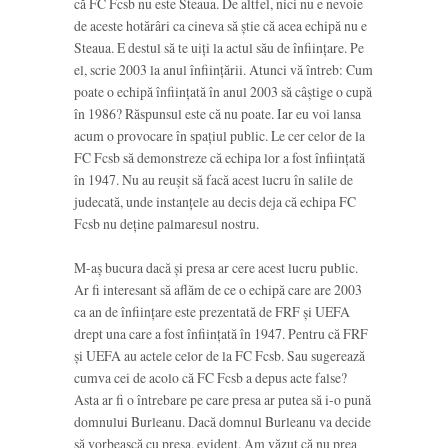
că FC Fcsb nu este Steaua. De altfel, nici nu e nevoie
de aceste hotărâri ca cineva să știe că acea echipă nu e
Steaua. E destul să te uiți la actul său de înființare. Pe
el, scrie 2003 la anul înființării. Atunci vă întreb: Cum
poate o echipă înființată în anul 2003 să câștige o cupă
în 1986? Răspunsul este că nu poate. Iar eu voi lansa
acum o provocare în spațiul public. Le cer celor de la
FC Fcsb să demonstreze că echipa lor a fost înființată
în 1947. Nu au reușit să facă acest lucru în salile de
judecată, unde instanțele au decis deja că echipa FC
Fcsb nu deține palmaresul nostru.
M-aș bucura dacă și presa ar cere acest lucru public.
Ar fi interesant să aflăm de ce o echipă care are 2003
ca an de înființare este prezentată de FRF și UEFA
drept una care a fost înființată în 1947. Pentru că FRF
și UEFA au actele celor de la FC Fcsb. Sau sugerează
cumva cei de acolo că FC Fcsb a depus acte false?
Asta ar fi o întrebare pe care presa ar putea să i-o pună
domnului Burleanu. Dacă domnul Burleanu va decide
să vorbească cu presa, evident. Am văzut că nu prea