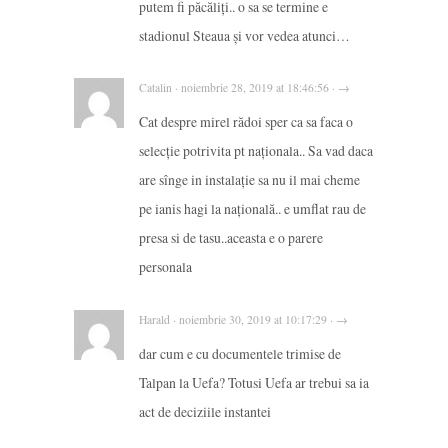
putem fi păcăliți.. o sa se termine e
stadionul Steaua și vor vedea atunci…
Catalin · noiembrie 28, 2019 at 18:46:56 · →
Cat despre mirel rădoi sper ca sa faca o
selecție potrivita pt naționala.. Sa vad daca
are sînge in instalație sa nu il mai cheme
pe ianis hagi la națională.. e umflat rau de
presa si de tasu..aceasta e o parere
personala
Harald · noiembrie 30, 2019 at 10:17:29 · →
dar cum e cu documentele trimise de
Talpan la Uefa? Totusi Uefa ar trebui sa ia
act de deciziile instantei