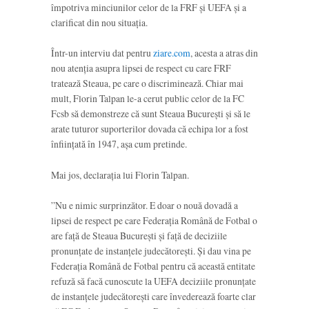
împotriva minciunilor celor de la FRF și UEFA și a
clarificat din nou situația.
Într-un interviu dat pentru
ziare.com
, acesta a atras din
nou atenția asupra lipsei de respect cu care FRF
tratează Steaua, pe care o discriminează. Chiar mai
mult, Florin Talpan le-a cerut public celor de la FC
Fcsb să demonstreze că sunt Steaua București și să le
arate tuturor suporterilor dovada că echipa lor a fost
înființată în 1947, așa cum pretinde.
Mai jos, declarația lui Florin Talpan.
”Nu e nimic surprinzător. E doar o nouă dovadă a
lipsei de respect pe care Federația Română de Fotbal o
are față de Steaua București și față de deciziile
pronunţate de instanţele judecătorești. Și dau vina pe
Federația Română de Fotbal pentru că această entitate
refuză să facă cunoscute la UEFA deciziile pronunţate
de instanţele judecătorești care învederează foarte clar