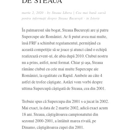
DE STEAUA
martie 2, 2020
· by
Steaua Libera | Cea mai bună sursă
pentru informații despre Steaua București
· in
Istorie
În palmaresul său bogat, Steaua București are și patru
Supercupe ale României. Ar fi putut avea mai multe,
însă FRF a schimbat regulamentul, permițând ca
această competiție să se joace și atunci când o echipă
realizează event-ul, de abia după 2010. Clubul nostru
nu a prins, astfel, noul format. Chiar și-așa, Steaua
rămâne clubul cu cele mai multe Supercupe ale
României, la egalitate cu Rapid. Ambele au câte 4
astfel de trofee câștigate. Astăzi vom vorbi despre
ultima Supercupă câștigată de Steaua, cea din 2001.
Trebuie spus că Supercupa din 2001 s-a jucat în 2002.
Mai exact, la data de 2 martie 2002, adică exact acum
18 ani. Steaua, câștigătoarea campionatului din
sezonul 2000-2001, a întâlnit marea rivală, pe
Dinamo, câștigătoarea cupei din 2001.