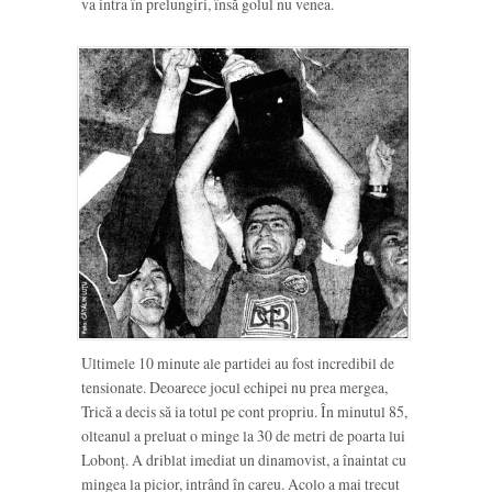
va intra în prelungiri, însă golul nu venea.
Ultimele 10 minute ale partidei au fost incredibil de
tensionate. Deoarece jocul echipei nu prea mergea,
Trică a decis să ia totul pe cont propriu. În minutul 85,
olteanul a preluat o minge la 30 de metri de poarta lui
Lobonț. A driblat imediat un dinamovist, a înaintat cu
mingea la picior, intrând în careu. Acolo a mai trecut