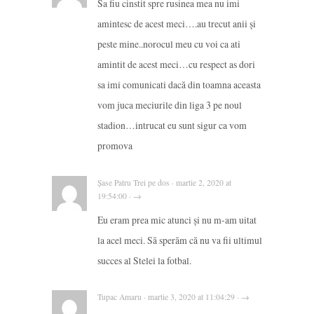
Sa fiu cinstit spre rusinea mea nu imi
amintesc de acest meci….au trecut anii și
peste mine..norocul meu cu voi ca ati
amintit de acest meci…cu respect as dori
sa imi comunicati dacă din toamna aceasta
vom juca meciurile din liga 3 pe noul
stadion…intrucat eu sunt sigur ca vom
promova
Șase Patru Trei pe dos · martie 2, 2020 at
19:54:00 · →
Eu eram prea mic atunci și nu m-am uitat
la acel meci. Să sperăm că nu va fii ultimul
succes al Stelei la fotbal.
Tupac Amaru · martie 3, 2020 at 11:04:29 · →