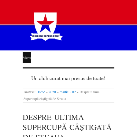
STEAUA
Menu
LIBERĂ
Un club curat mai presus de toate!
Browse:
Home
»
2020
»
martie
»
02
»
Despre ultima
Supercupă câștigată de Steaua
DESPRE ULTIMA
SUPERCUPĂ CÂȘTIGATĂ