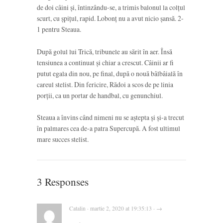
de doi câini și, întinzându-se, a trimis balonul la colțul
scurt, cu șpițul, rapid. Lobonț nu a avut nicio șansă. 2-
1 pentru Steaua.
După golul lui Trică, tribunele au sărit în aer. Însă
tensiunea a continuat și chiar a crescut. Câinii ar fi
putut egala din nou, pe final, după o nouă bâlbâială în
careul stelist. Din fericire, Rădoi a scos de pe linia
porții, ca un portar de handbal, cu genunchiul.
Steaua a învins când nimeni nu se aștepta și și-a trecut
în palmares cea de-a patra Supercupă. A fost ultimul
mare succes stelist.
3 Responses
Catalin · martie 2, 2020 at 19:35:13 · →