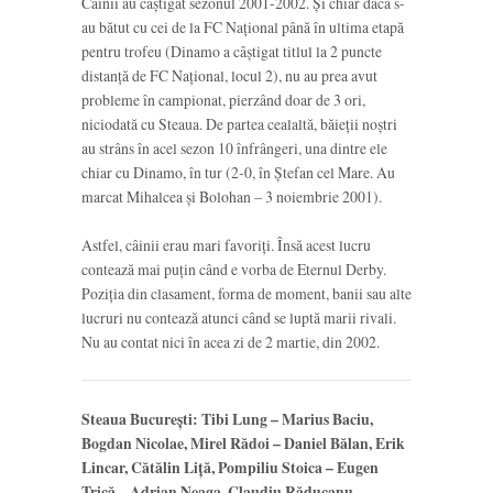
Câinii au câștigat sezonul 2001-2002. Și chiar dacă s-
au bătut cu cei de la FC Național până în ultima etapă
pentru trofeu (Dinamo a câștigat titlul la 2 puncte
distanță de FC Național, locul 2), nu au prea avut
probleme în campionat, pierzând doar de 3 ori,
niciodată cu Steaua. De partea cealaltă, băieții noștri
au strâns în acel sezon 10 înfrângeri, una dintre ele
chiar cu Dinamo, în tur (2-0, în Ștefan cel Mare. Au
marcat Mihalcea și Bolohan – 3 noiembrie 2001).
Astfel, câinii erau mari favoriți. Însă acest lucru
contează mai puțin când e vorba de Eternul Derby.
Poziția din clasament, forma de moment, banii sau alte
lucruri nu contează atunci când se luptă marii rivali.
Nu au contat nici în acea zi de 2 martie, din 2002.
Steaua București: Tibi Lung – Marius Baciu,
Bogdan Nicolae, Mirel Rădoi – Daniel Bălan, Erik
Lincar, Cătălin Liță, Pompiliu Stoica – Eugen
Trică – Adrian Neaga, Claudiu Răducanu