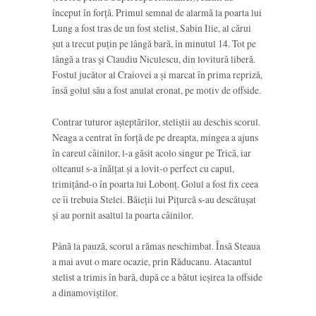
început în forță. Primul semnal de alarmă la poarta lui
Lung a fost tras de un fost stelist, Sabin Ilie, al cărui
șut a trecut puțin pe lângă bară, în minutul 14. Tot pe
lângă a tras și Claudiu Niculescu, din lovitură liberă.
Fostul jucător al Craiovei a și marcat în prima repriză,
însă golul său a fost anulat eronat, pe motiv de offside.
Contrar tuturor așteptărilor, steliștii au deschis scorul.
Neaga a centrat în forță de pe dreapta, mingea a ajuns
în careul câinilor, l-a găsit acolo singur pe Trică, iar
olteanul s-a înălțat și a lovit-o perfect cu capul,
trimițând-o în poarta lui Lobonț. Golul a fost fix ceea
ce îi trebuia Stelei. Băieții lui Pițurcă s-au descătușat
și au pornit asaltul la poarta câinilor.
Până la pauză, scorul a rămas neschimbat. Însă Steaua
a mai avut o mare ocazie, prin Răducanu. Atacantul
stelist a trimis în bară, după ce a bătut ieșirea la offside
a dinamoviștilor.