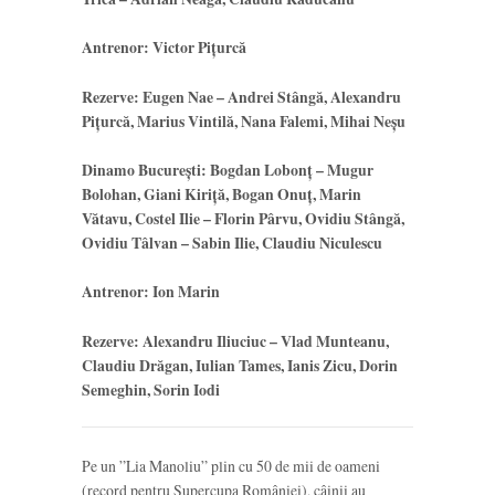
Antrenor: Victor Pițurcă
Rezerve: Eugen Nae – Andrei Stângă, Alexandru
Pițurcă, Marius Vintilă, Nana Falemi, Mihai Neșu
Dinamo București: Bogdan Lobonț – Mugur
Bolohan, Giani Kiriță, Bogan Onuț, Marin
Vătavu, Costel Ilie – Florin Pârvu, Ovidiu Stângă,
Ovidiu Tâlvan – Sabin Ilie, Claudiu Niculescu
Antrenor: Ion Marin
Rezerve: Alexandru Iliuciuc – Vlad Munteanu,
Claudiu Drăgan, Iulian Tames, Ianis Zicu, Dorin
Semeghin, Sorin Iodi
Pe un ”Lia Manoliu” plin cu 50 de mii de oameni
(record pentru Supercupa României), câinii au