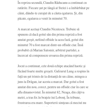
În repriza secundă, Claudiu Răducanu a continuat cu
ratările. Fiecare șut pe lângă al Stelei i-a îmbărbătat pe
câini, dându-le curajul de a căuta egalarea. Și, din
păcate, egalarea a venit în minutul 70.
A marcat același Claudiu Niculescu. Trebuie să
spunem că dacă golul său din prima repriză a fost
anulat greșit, nefiind offside la acea fază, golul din
minutul 70 a fost marcat dintr-un offside clar. Însă
probabil că Marian Salomir, arbitrul partidei, a
încercat să compenseze eroarea din prima repriză.
Jocul a continuat, cele două echipe atacând haotic și
făcând foarte multe greșeli. Gafeurul Lung a respins în
față un șut trimis de la distanță de un câine, mingea a
juns la Drăgan, iar acesta a marcat. Dar golul a fost
anulat din nou, corect, pentru un offside clar în care se
afla dinamovistul. În minutul 82, Neaga, din câțiva
metri, a tras fix în brațele lui Lobonț. În tribune,
frustrarea era mare. Suporterii simțeau că meciul nu