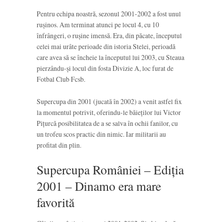
Pentru echipa noastră, sezonul 2001-2002 a fost unul
rușinos. Am terminat atunci pe locul 4, cu 10
înfrângeri, o rușine imensă. Era, din păcate, începutul
celei mai urâte perioade din istoria Stelei, perioadă
care avea să se încheie la începutul lui 2003, cu Steaua
pierzându-și locul din fosta Divizie A, loc furat de
Fotbal Club Fcsb.
Supercupa din 2001 (jucată în 2002) a venit astfel fix
la momentul potrivit, oferindu-le băieților lui Victor
Pițurcă posibilitatea de a se salva în ochii fanilor, cu
un trofeu scos practic din nimic. Iar militarii au
profitat din plin.
Supercupa României – Ediția
2001 – Dinamo era mare
favorită