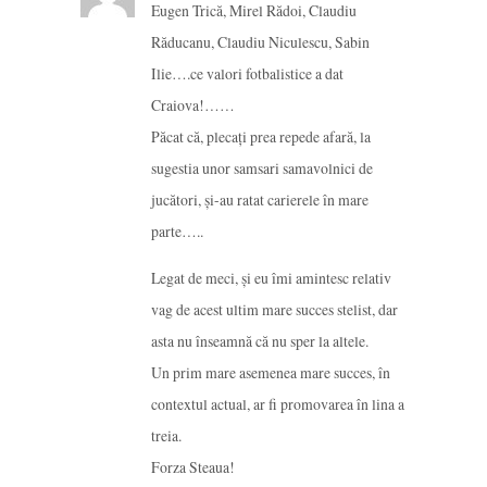
Eugen Trică, Mirel Rădoi, Claudiu
Răducanu, Claudiu Niculescu, Sabin
Ilie….ce valori fotbalistice a dat
Craiova!……
Păcat că, plecați prea repede afară, la
sugestia unor samsari samavolnici de
jucători, și-au ratat carierele în mare
parte…..
Legat de meci, și eu îmi amintesc relativ
vag de acest ultim mare succes stelist, dar
asta nu înseamnă că nu sper la altele.
Un prim mare asemenea mare succes, în
contextul actual, ar fi promovarea în lina a
treia.
Forza Steaua!