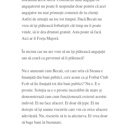
angajatorul nu poate fi suspendat doar pentru că acel
angajator nu mai primește comenzi de la clienți.
Astfel de situații au loc tot timpul. Dacă Becali nu
vrea să își plătească fotbaliștii cât timp nu îi poate
vinde, să le dea drumul gratuit. Asta poate să facă.
Aici ar fi Forța Majoră.
În niciun caz nu are voie să nu își plătească angajații
sau să ceară ca guvernul să îi plătească!
Nu e amuzant cum Becali, cel care urla că Steaua e
finanțată din bani publici, cere acum ca și Fotbal Club
Fcsb să fie finațată tot din bani publici? Nu e. E o
prostie. Soluția sa e o prostie incredibil de mare și
demonstrează cam cum funcționează creierul acestui
individ. El nu face afaceri. El doar dă țepe. El nu
dorește să își asume riscurile care vin cu orice afacere
adevărată. Nu, riscurile să le ia altcineva. El vrea doar
să bage bani în buzunare.