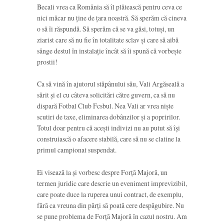
Becali vrea ca România să îl plătească pentru ceva ce
nici măcar nu ține de țara noastră. Să sperăm că cineva
o să îi răspundă. Să sperăm că se va găsi, totuși, un
ziarist care să nu fie în totalitate sclav și care să aibă
sânge destul în instalație încât să îi spună că vorbește
prostii!
Ca să vină în ajutorul stăpânului său, Vali Argăseală a
sărit și el cu câteva solicitări către guvern, ca să nu
dispară Fotbal Club Fcsbul. Nea Vali ar vrea niște
scutiri de taxe, eliminarea dobânzilor și a popririlor.
Totul doar pentru că acești indivizi nu au putut să își
construiască o afacere stabilă, care să nu se clatine la
primul campionat suspendat.
Ei visează la și vorbesc despre Forță Majoră, un
termen juridic care descrie un eveniment imprevizibil,
care poate duce la ruperea unui contract, de exemplu,
fără ca vreuna din părți să poată cere despăgubire. Nu
se pune problema de Forță Majoră în cazul nostru. Am