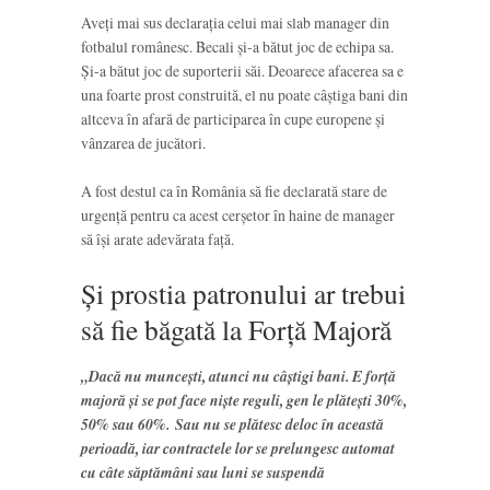
Aveți mai sus declarația celui mai slab manager din
fotbalul românesc. Becali și-a bătut joc de echipa sa.
Și-a bătut joc de suporterii săi. Deoarece afacerea sa e
una foarte prost construită, el nu poate câștiga bani din
altceva în afară de participarea în cupe europene și
vânzarea de jucători.
A fost destul ca în România să fie declarată stare de
urgență pentru ca acest cerșetor în haine de manager
să își arate adevărata față.
Și prostia patronului ar trebui
să fie băgată la Forță Majoră
„Dacă nu munceşti, atunci nu câştigi bani. E forţă
majoră şi se pot face nişte reguli, gen le plăteşti 30%,
50% sau 60%. Sau nu se plătesc deloc în această
perioadă, iar contractele lor se prelungesc automat
cu câte săptămâni sau luni se suspendă