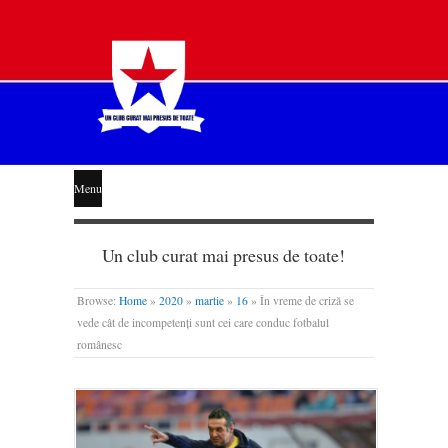
STEAUA
Menu
LIBERĂ
Un club curat mai presus de toate!
Browse:
Home
»
2020
»
martie
»
16
»
În vreme de criză se
vede cât de incompetenți sunt cei care conduc fotbalul
românesc