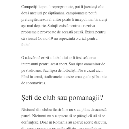
Competițiile pot fi reprogramate, pot fi jucate și câte
două meciuri pe săptămână, campionatele pot fi
prelungite, sezonul viitor poate fi început mai târziu și
așa mai departe. Soluții există pentru a rezolva
problemele provocate de această pauză. Există pentru
că virusul Covid-19 nu reprezintă o criză pentru
fotbal.
O adevărată criză a fotbalului ar fi fost scăderea
interesului pentru acest sport. Sau lipsa oamenilor de
pe stadioane. Sau lipsa de fotbaliști. Nu e cazul aici.
Până la urmă, stadioanele noastre erau goale și înainte
de coronavirus.
Șefi de club sau pomanagii?
Niciunul din cluburile străine nu s-au plâns de această
pauză. Niciunul nu s-a apucat să se plângă că stă să se
desființeze. Doar în România au apărut aceste discuții,
din cauza presei de proastă calitate, care caută doar