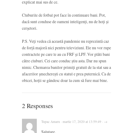
explicat mai sus de ce.
Cluburile de fotbal pot face în continuare bani. Pot,
dacă sunt conduse de oameni inteligenți, nu de hoți și
cerșetori.
P.S. Veți vedea că această pandemie nu reprezintă caz
de forță majoră nici pentru televiziuni. Ele nu vor rupe
contractele pe care le au cu FRF și LPF. Vor plăti bani
către cluburi. Cei care conduc știu asta. Dar nu spun
nimic. Chemarea banilor primiți gratuit de la stat sau a
afacerilor șmecherești cu statul e prea puternică. Ca de
obicei, hoții se gândesc doar la cum să fure mai bine.
2 Responses
Tupac Amaru · martie 17, 2020 at 13:59:49 · →
Salutare.