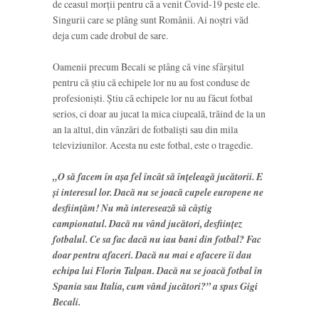
de ceasul morții pentru că a venit Covid-19 peste ele.
Singurii care se plâng sunt Românii. Ai noștri văd
deja cum cade drobul de sare.
Oamenii precum Becali se plâng că vine sfârșitul
pentru că știu că echipele lor nu au fost conduse de
profesioniști. Știu că echipele lor nu au făcut fotbal
serios, ci doar au jucat la mica ciupeală, trăind de la un
an la altul, din vânzări de fotbaliști sau din mila
televiziunilor. Acesta nu este fotbal, este o tragedie.
„O să facem în așa fel încât să înțeleagă jucătorii. E
și interesul lor. Dacă nu se joacă cupele europene ne
desființăm! Nu mă interesează să câștig
campionatul. Dacă nu vând jucători, desființez
fotbalul. Ce sa fac dacă nu iau bani din fotbal? Fac
doar pentru afaceri. Dacă nu mai e afacere îi dau
echipa lui Florin Talpan. Dacă nu se joacă fotbal în
Spania sau Italia, cum vând jucători?” a spus Gigi
Becali.