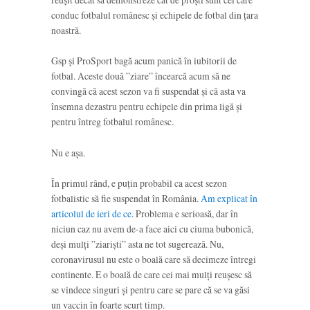
conduc fotbalul românesc și echipele de fotbal din țara
noastră.
Gsp și ProSport bagă acum panică în iubitorii de
fotbal. Aceste două ”ziare” încearcă acum să ne
convingă că acest sezon va fi suspendat și că asta va
însemna dezastru pentru echipele din prima ligă și
pentru întreg fotbalul românesc.
Nu e așa.
În primul rând, e puțin probabil ca acest sezon
fotbalistic să fie suspendat în România.
Am explicat în
articolul de ieri de ce
. Problema e serioasă, dar în
niciun caz nu avem de-a face aici cu ciuma bubonică,
deși mulți ”ziariști” asta ne tot sugerează. Nu,
coronavirusul nu este o boală care să decimeze întregi
continente. E o boală de care cei mai mulți reușesc să
se vindece singuri și pentru care se pare că se va găsi
un vaccin în foarte scurt timp.