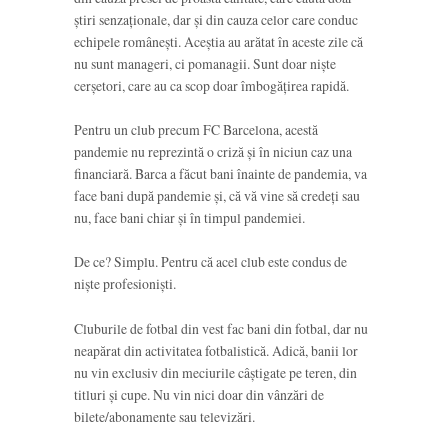
știri senzaționale, dar și din cauza celor care conduc
echipele românești. Aceștia au arătat în aceste zile că
nu sunt manageri, ci pomanagii. Sunt doar niște
cerșetori, care au ca scop doar îmbogățirea rapidă.
Pentru un club precum FC Barcelona, acestă
pandemie nu reprezintă o criză și în niciun caz una
financiară. Barca a făcut bani înainte de pandemia, va
face bani după pandemie și, că vă vine să credeți sau
nu, face bani chiar și în timpul pandemiei.
De ce? Simplu. Pentru că acel club este condus de
niște profesioniști.
Cluburile de fotbal din vest fac bani din fotbal, dar nu
neapărat din activitatea fotbalistică. Adică, banii lor
nu vin exclusiv din meciurile câștigate pe teren, din
titluri și cupe. Nu vin nici doar din vânzări de
bilete/abonamente sau televizări.