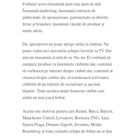
Fotbalul serios înseamnă mult mai mult de atât.
Înseamnă marketing, înseamnă contracte de
publicitate, de sponsorizare, parteneriate cu diferite
firme și branduri, înseamnă vânzări de produse și
multe altele.
Da, spectatorul nu poate merge astăzi la stadion. Nu
poate vedea nici meciurile echipei favorite la TV. Dar
asta nu înseamnă că uită de ea. Nu, nu. El continuă să
cumpere produse cu însemnele clubului său, continuă
să vorbească pe internet despre clubul său, continuă să
citească despre clubul său, să urmărească activitatea
clubului de pe rețelele de socializare și așa mai
departe. Toate acestea susțin financiar clubul care
astăzi nu mai joacă fotbal.
Acesta este motivul pentru care Realul, Barca, Bayern,
Manchester United, Liverpool, Borussia, PSG, Ajax,
Sparta Praga, Dinamo Zagreb, Juventus, Molde,
Rosenborg și toate celelalte echipe de fotbal nu se dau