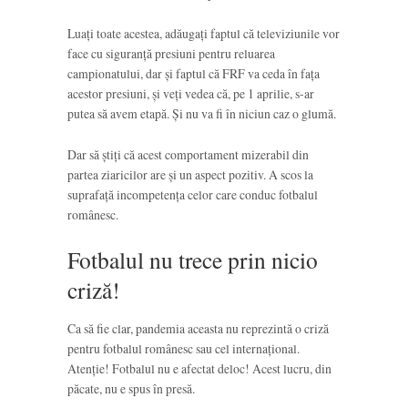
Luați toate acestea, adăugați faptul că televiziunile vor
face cu siguranță presiuni pentru reluarea
campionatului, dar și faptul că FRF va ceda în fața
acestor presiuni, și veți vedea că, pe 1 aprilie, s-ar
putea să avem etapă. Și nu va fi în niciun caz o glumă.
Dar să știți că acest comportament mizerabil din
partea ziaricilor are și un aspect pozitiv. A scos la
suprafață incompetența celor care conduc fotbalul
românesc.
Fotbalul nu trece prin nicio
criză!
Ca să fie clar, pandemia aceasta nu reprezintă o criză
pentru fotbalul românesc sau cel internațional.
Atenție! Fotbalul nu e afectat deloc! Acest lucru, din
păcate, nu e spus în presă.