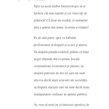
Sper ca acest război bacteriologic să se
încheie cât mai repede și cei vinovați să
plătescă! Că doar nu credeți că mutantul
ăsta a apărut din senin, în urma evoluției!
Pe de altă parte, sper ca fotbalul
profesionist să dispară și la noi și aiurea.
Să dispară pseudovedetele plătite cu bani
negri obținuți din evaziune fiscală,
criminalitate economică și pariuri, să
dispară patronii de doi lei care nu sunt
altceva decât niște scursuri ale societății,
să dispară ziariștii care nu sunt decât niște
manipulatori ordinari ai opiniei publice.
Aș vrea să asist iar la întreceri sportive în