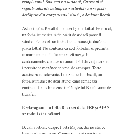
campionatul. Sau mai e o variantă, Guvernul să
suporte salariile în timp ce o activitate nu se poate
desfăşura din cauza acestui virus”, a declarat Becali.
Asta a înțeles Becali din afaceri și din fotbal. Pentru el,
un fotbalist merită să fie plătit doar dacă poate fi
vândut. Pentru el, un fotbalist nu muncește dacă nu
joacă fotbal. Nu contează că acel fotbalist se prezintă
la antrenamente în fiecare zi, că merge în
cantonamente, că duce un anumit stil de viață care nu-
i permite să mănânce ce vrea, de exemplu. Toate
acestea sunt irelevante. În viziunea lui Becali, un
fotbalist muncește doar atunci când semnează
contractul cu echipa care îi plătește lui Becali suma de
transfer.
E sclavagism, nu fotbal! Iar cei de la FRF și AFAN
ar trebui să ia măsuri.
Becali vorbește despre Forță Majoră, dar nu știe ce
înseamnă acest lucru. Contractul unui angajat cu