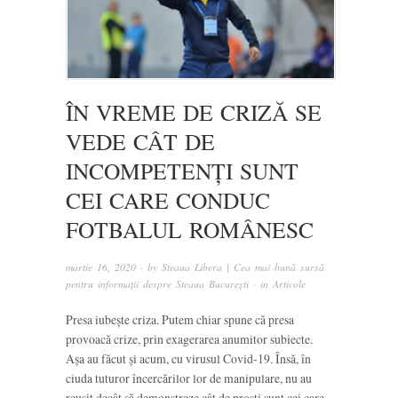
ÎN VREME DE CRIZĂ SE
VEDE CÂT DE
INCOMPETENȚI SUNT
CEI CARE CONDUC
FOTBALUL ROMÂNESC
martie 16, 2020
· by
Steaua Libera | Cea mai bună sursă
pentru informații despre Steaua București
· in
Articole
Presa iubește criza. Putem chiar spune că presa
provoacă crize, prin exagerarea anumitor subiecte.
Așa au făcut și acum, cu virusul Covid-19. Însă, în
ciuda tuturor încercărilor lor de manipulare, nu au
reușit decât să demonstreze cât de proști sunt cei care