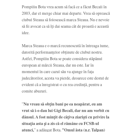
Pompiliu Bota vrea acum să facă ce a făcut Becali în
2003, dar el merge chiar mai departe. Vrea să oprească
clubul Steaua să folosească marca Steaua. Nu e nevoie
să fii avocat ca să îți dai seama cât de proastă e această
idee.
Marca Steaua e o marcă recunoscută în întreaga lume,
datorită performanțelor obținute de clubul nostru.
Astfel, Pompiliu Bota se poate considera stăpânul
european al mărcii Steaua, dar nu este. Iar în
momentul în care cazul său va ajunge în fața
judecătorilor, acesta va pierde, deoarece este destul de
evident că a înregistrat-o cu rea credință, pentru a
comite abuzuri.
”
Nu vreau să obțin bani pe ea neapărat, eu am
vrut să i-o dau lui Gigi Becali, dar nu am vorbit cu
dânsul. A fost mințit de câțiva ziariști cu privire la
situația asta și a zis că el rămâne cu FCSB-ul
atunci,
” a adăugat Bota.
”Omul ăsta (n.r. Talpan)