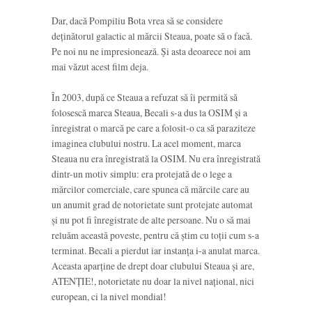
Dar, dacă Pompiliu Bota vrea să se considere
deținătorul galactic al mărcii Steaua, poate să o facă.
Pe noi nu ne impresionează. Și asta deoarece noi am
mai văzut acest film deja.
În 2003, după ce Steaua a refuzat să îi permită să
folosescă marca Steaua, Becali s-a dus la OSIM și a
înregistrat o marcă pe care a folosit-o ca să paraziteze
imaginea clubului nostru. La acel moment, marca
Steaua nu era înregistrată la OSIM. Nu era înregistrată
dintr-un motiv simplu: era protejată de o lege a
mărcilor comerciale, care spunea că mărcile care au
un anumit grad de notorietate sunt protejate automat
și nu pot fi înregistrate de alte persoane. Nu o să mai
reluăm această poveste, pentru că știm cu toții cum s-a
terminat. Becali a pierdut iar instanța i-a anulat marca.
Aceasta aparține de drept doar clubului Steaua și are,
ATENȚIE!, notorietate nu doar la nivel național, nici
european, ci la nivel mondial!