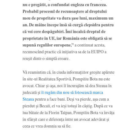
nu e pregătit, a confundat engleza cu franceza.
Probabil procesul de recunoaștere al dreptului
meu de propritate va dura șase luni, maximum un
an. De mâine începe însă să curgă clepsidra pentru
că voi cere despăgubiri. Îmi încalcă dreptul de
proprietate în UE, iar România este obligată să se
supună regulilor europene,”
a continuat acesta,
recunoscând practic că inițiativa sa de la EUIPO a
reușit dintr-o simplă eroare.
Vă reamintim că, în ciuda informațiilor greșite apărute
în site-ul Realitatea Sportivă, Pompiliu Bota nu este
avocat. Chiar și-așa, noi îl încurajăm să dea Steaua în
judecată și
îl rugăm din nou să folosească marca
Steaua
pentru a face bani. Deși va pierde, așa cum a
pierdut și Becali, el va ieși totuși în câștig. După ce va
lua bătaie de la Florin Talpan, Pompiliu Bota va învăța
în sfârșit care e diferența între un avocat adevărat și
ceea ce vrea domnia sa să fie.