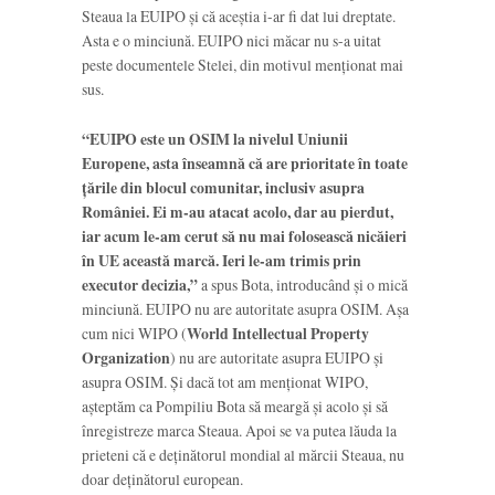
Steaua la EUIPO și că aceștia i-ar fi dat lui dreptate.
Asta e o minciună. EUIPO nici măcar nu s-a uitat
peste documentele Stelei, din motivul menționat mai
sus.
“EUIPO este un OSIM la nivelul Uniunii
Europene, asta înseamnă că are prioritate în toate
țările din blocul comunitar, inclusiv asupra
României. Ei m-au atacat acolo, dar au pierdut,
iar acum le-am cerut să nu mai folosească nicăieri
în UE această marcă. Ieri le-am trimis prin
executor decizia,”
a spus Bota, introducând și o mică
minciună. EUIPO nu are autoritate asupra OSIM. Așa
cum nici WIPO (
World Intellectual Property
Organization
) nu are autoritate asupra EUIPO și
asupra OSIM. Și dacă tot am menționat WIPO,
așteptăm ca Pompiliu Bota să meargă și acolo și să
înregistreze marca Steaua. Apoi se va putea lăuda la
prieteni că e deținătorul mondial al mărcii Steaua, nu
doar deținătorul european.