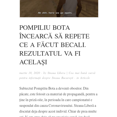
POMPILIU BOTA
ÎNCEARCĂ SĂ REPETE
CE A FĂCUT BECALI.
REZULTATUL VA FI
ACELAȘI
martie 18, 2020
· by
Steaua Libera | Cea mai bună sursă
pentru informații despre Steaua București
· in
Articole
Subiectul Pompiliu Bota a devenit obositor. Din
păcate, este folosit ca material de propagandă, pentru a
ține în priză oile, în perioada în care campionatul e
suspendat din cauza Coronavirusului. Steaua Liberă a
discutat deja despre acest individ. Chiar de prea multe
ori. V-am spus deja că nu are nicio șansă, iar dacă