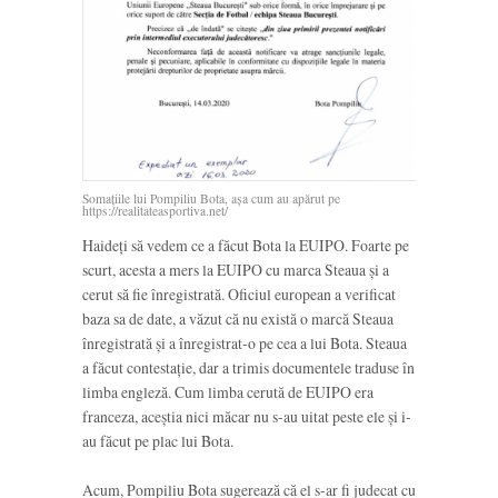
Somațiile lui Pompiliu Bota, așa cum au apărut pe
https://realitateasportiva.net/
Haideți să vedem ce a făcut Bota la EUIPO. Foarte pe
scurt, acesta a mers la EUIPO cu marca Steaua și a
cerut să fie înregistrată. Oficiul european a verificat
baza sa de date, a văzut că nu există o marcă Steaua
înregistrată și a înregistrat-o pe cea a lui Bota. Steaua
a făcut contestație, dar a trimis documentele traduse în
limba engleză. Cum limba cerută de EUIPO era
franceza, aceștia nici măcar nu s-au uitat peste ele și i-
au făcut pe plac lui Bota.
Acum, Pompiliu Bota sugerează că el s-ar fi judecat cu