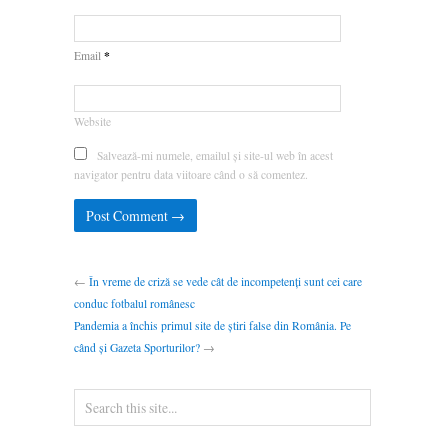
*
Email
Website
Salvează-mi numele, emailul și site-ul web în acest
navigator pentru data viitoare când o să comentez.
←
În vreme de criză se vede cât de incompetenți sunt cei care
conduc fotbalul românesc
Pandemia a închis primul site de știri false din România. Pe
când și Gazeta Sporturilor?
→