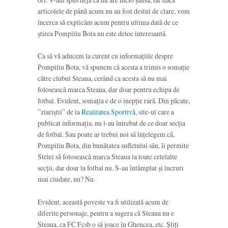
articolele de până acum nu au fost destul de clare, vom
încerca să explicăm acum pentru ultima dată de ce
știrea Pompiliu Bota nu este deloc interesantă.
Ca să vă aducem la curent cu informațiile despre
Pompiliu Bota, vă spunem că acesta a trimis o somație
către clubul Steaua, cerând ca acesta să nu mai
folosească marca Steaua, dar doar pentru echipa de
fotbal. Evident, somația e de o inepție rară. Din păcate,
”ziariștii” de la
Realitatea Sportivă
, site-ul care a
publicat informația, nu l-au întrebat de ce doar secția
de fotbal. Sau poate ar trebui noi să înțelegem că,
Pompiliu Bota, din bunătatea sufletului său, îi permite
Stelei să folosească marca Steaua la toate celelalte
secții, dar doar la fotbal nu. S-au întâmplat și lucruri
mai ciudate, nu? Nu.
Evident, această poveste va fi utilizată acum de
diferite personaje, pentru a sugera că Steaua nu e
Steaua, ca FC Fcsb o să joace în Ghencea, etc. Știți