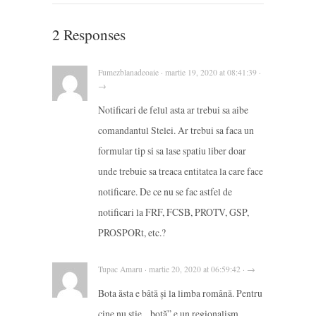
2 Responses
Fumezblanadeoaie · martie 19, 2020 at 08:41:39 ·
→
Notificari de felul asta ar trebui sa aibe
comandantul Stelei. Ar trebui sa faca un
formular tip si sa lase spatiu liber doar
unde trebuie sa treaca entitatea la care face
notificare. De ce nu se fac astfel de
notificari la FRF, FCSB, PROTV, GSP,
PROSPORt, etc.?
Tupac Amaru · martie 20, 2020 at 06:59:42 · →
Bota ăsta e bâtă și la limba română. Pentru
cine nu știe, „botă” e un regionalism