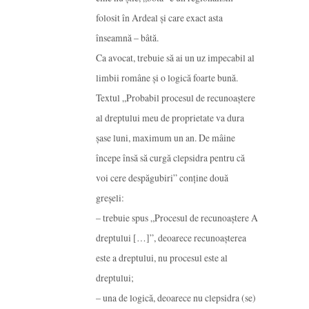
folosit în Ardeal și care exact asta
înseamnă – bâtă.
Ca avocat, trebuie să ai un uz impecabil al
limbii române și o logică foarte bună.
Textul „Probabil procesul de recunoaștere
al dreptului meu de proprietate va dura
șase luni, maximum un an. De mâine
începe însă să curgă clepsidra pentru că
voi cere despăgubiri” conține două
greșeli:
– trebuie spus „Procesul de recunoaștere A
dreptului […]”, deoarece recunoașterea
este a dreptului, nu procesul este al
dreptului;
– una de logică, deoarece nu clepsidra (se)