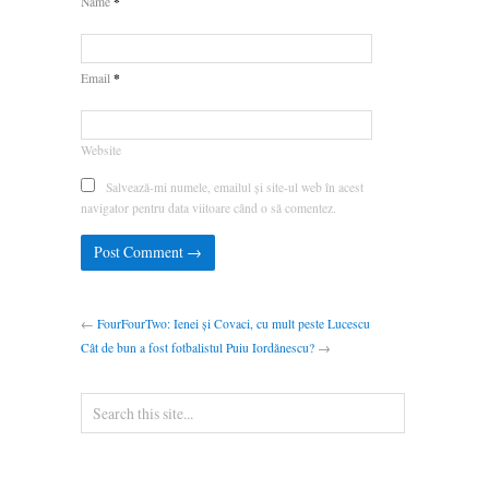
*
Name
*
Email
Website
Salvează-mi numele, emailul și site-ul web în acest
navigator pentru data viitoare când o să comentez.
←
FourFourTwo: Ienei și Covaci, cu mult peste Lucescu
Cât de bun a fost fotbalistul Puiu Iordănescu?
→