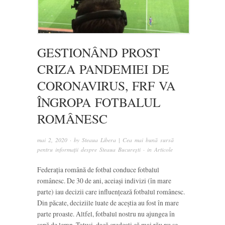
GESTIONÂND PROST
CRIZA PANDEMIEI DE
CORONAVIRUS, FRF VA
ÎNGROPA FOTBALUL
ROMÂNESC
mai 2, 2020
· by
Steaua Libera | Cea mai bună sursă
pentru informații despre Steaua București
· in
Articole
Federația română de fotbal conduce fotbalul
românesc. De 30 de ani, aceiași indivizi (în mare
parte) iau decizii care influențează fotbalul românesc.
Din păcate, deciziile luate de aceștia au fost în mare
parte proaste. Altfel, fotbalul nostru nu ajungea în
sapă de lemn. Totuși, dacă credeați că mai rău nu se