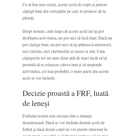
Ca să fim mai exacți, aceste școli de copii și juniori
câștigă bani din cotizațiile pe care le primesc de la
părinți.
Drept urmare, atât timp cât aceste școli nu își pot
desfășura activitatea, nu pot nici să facă bani. Dacă nu
pot câștiga bani, nu pot nici să își plătească antrenorii,
nici chiriile, nici cheltuielile și taxele la stat. Cum
câștigurile lor nu sunt chiar atât de mari încât să își
permită să se relaxeze câteva luni și să suspende
activitatea, cel mai probabil, o mare parte din aceste
școli se vor închide.
Decizie proastă a FRF, luată
de leneși
Fotbalul nostru este oricum într-o situație
dezastruoasă. Dacă se vor închide destule școli de
fotbal și dacă destui copii își vor pierde interesul în
acest sport, e posibil ca fotbalul românesc să nu mai