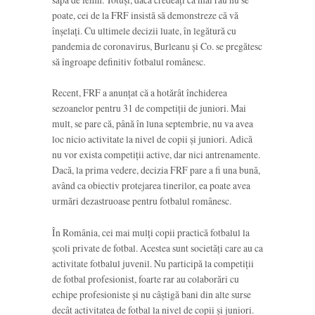
poate, cei de la FRF insistă să demonstreze că vă
înșelați. Cu ultimele decizii luate, în legătură cu
pandemia de coronavirus, Burleanu și Co. se pregătesc
să îngroape definitiv fotbalul românesc.
Recent, FRF a anunțat că a hotărât închiderea
sezoanelor pentru 31 de competiții de juniori. Mai
mult, se pare că, până în luna septembrie, nu va avea
loc nicio activitate la nivel de copii și juniori. Adică
nu vor exista competiții active, dar nici antrenamente.
Dacă, la prima vedere, decizia FRF pare a fi una bună,
având ca obiectiv protejarea tinerilor, ea poate avea
urmări dezastruoase pentru fotbalul românesc.
În România, cei mai mulți copii practică fotbalul la
școli private de fotbal. Acestea sunt societăți care au ca
activitate fotbalul juvenil. Nu participă la competiții
de fotbal profesionist, foarte rar au colaborări cu
echipe profesioniste și nu câștigă bani din alte surse
decât activitatea de fotbal la nivel de copii și juniori.