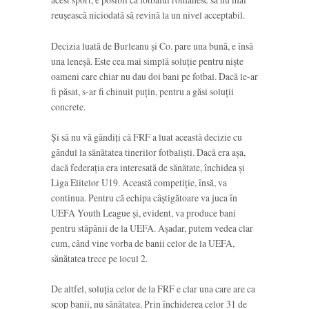
reușească niciodată să revină la un nivel acceptabil.
Decizia luată de Burleanu și Co. pare una bună, e însă
una leneșă. Este cea mai simplă soluție pentru niște
oameni care chiar nu dau doi bani pe fotbal. Dacă le-ar
fi păsat, s-ar fi chinuit puțin, pentru a găsi soluții
concrete.
Și să nu vă gândiți că FRF a luat această decizie cu
gândul la sănătatea tinerilor fotbaliști. Dacă era așa,
dacă federația era interesată de sănătate, închidea și
Liga Elitelor U19. Această competiție, însă, va
continua. Pentru că echipa câștigătoare va juca în
UEFA Youth League și, evident, va produce bani
pentru stăpânii de la UEFA. Așadar, putem vedea clar
cum, când vine vorba de banii celor de la UEFA,
sănătatea trece pe locul 2.
De altfel, soluția celor de la FRF e clar una care are ca
scop banii, nu sănătatea. Prin închiderea celor 31 de