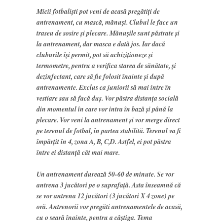
Micii fotbaliști pot veni de acasă pregătiți de
antrenament, cu mască, mănuși. Clubul le face un
traseu de sosire și plecare. Mănușile sunt păstrate și
la antrenament, dar masca e dată jos. Iar dacă
cluburile își permit, pot să achiziționeze și
termometre, pentru a verifica starea de sănătate, și
dezinfectant, care să fie folosit înainte și după
antrenamente. Exclus ca juniorii să mai intre în
vestiare sau să facă duș. Vor păstra distanța socială
din momentul în care vor intra în bază și până la
plecare. Vor veni la antrenament și vor merge direct
pe terenul de fotbal, în partea stabilită. Terenul va fi
împărțit în 4, zona A, B, C,D. Astfel, ei pot păstra
între ei distanță cât mai mare.
Un antrenament durează 50-60 de minute. Se vor
antrena 3 jucători pe o suprafață. Asta înseamnă că
se vor antrena 12 jucători (3 jucători X 4 zone) pe
oră. Antrenorii vor pregăti antrenamentele de acasă,
cu o seară înainte, pentru a câștiga. Tema