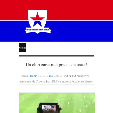
STEAUA
Menu
LIBERĂ
Un club curat mai presus de toate!
Browse:
Home
»
2020
»
mai
»
02
»
Gestionând prost criza
pandemiei de Coronavirus, FRF va îngropa fotbalul românesc