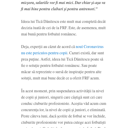
micșora, salariile vor fi mai mici. Dar chiar și-așa va
fi mai bine pentru cluburi și pentru antrenori.”
Ideea lui Tică Dănilescu este mult mai completă decât
decizia luată de cei de la FRF. Este, de asemenea, mult
mai bună pentru fotbalul românesc.
Deja, experții au căzut de acord că
noul Coronavirus
nu este periculos pentru copii
. Cazuri există, dar sunt
prea puține. Astfel, ideea lui Tică Dănilescu poate să
fie o soluție pentru fotbalul românesc. Sau poate
măcar să reprezinte o sursă de inspirație pentru alte
soluții, mult mai bune decât ce a oferit FRF acum.
În acest moment, prin suspendarea activității la nivel
de copii și juniori, singurii care câștigă sunt cei care
conduc cluburile profesioniste. Aceștia văd acum cum
concurența lor, la nivel de copii și juniori, e eliminată.
Peste câteva luni, dacă școlile de fotbal se vor închide,
cluburile profesioniste vor putea culege acei fotbaliști