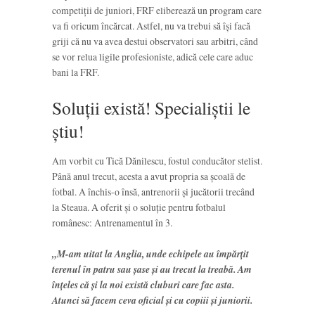
competiții de juniori, FRF eliberează un program care
va fi oricum încărcat. Astfel, nu va trebui să își facă
griji că nu va avea destui observatori sau arbitri, când
se vor relua ligile profesioniste, adică cele care aduc
bani la FRF.
Soluții există! Specialiștii le
știu!
Am vorbit cu Tică Dănilescu, fostul conducător stelist.
Până anul trecut, acesta a avut propria sa școală de
fotbal. A închis-o însă, antrenorii și jucătorii trecând
la Steaua. A oferit și o soluție pentru fotbalul
românesc: Antrenamentul în 3.
„M-am uitat la Anglia, unde echipele au împărțit
terenul în patru sau șase și au trecut la treabă. Am
înțeles că și la noi există cluburi care fac asta.
Atunci să facem ceva oficial și cu copiii și juniorii.