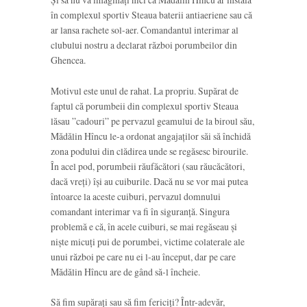
în complexul sportiv Steaua baterii antiaeriene sau că
ar lansa rachete sol-aer. Comandantul interimar al
clubului nostru a declarat război porumbeilor din
Ghencea.
Motivul este unul de rahat. La propriu. Supărat de
faptul că porumbeii din complexul sportiv Steaua
lăsau ”cadouri” pe pervazul geamului de la biroul său,
Mădălin Hîncu le-a ordonat angajaților săi să închidă
zona podului din clădirea unde se regăsesc birourile.
În acel pod, porumbeii răufăcători (sau răucăcători,
dacă vreți) își au cuiburile. Dacă nu se vor mai putea
întoarce la aceste cuiburi, pervazul domnului
comandant interimar va fi în siguranță. Singura
problemă e că, în acele cuiburi, se mai regăseau și
niște micuți pui de porumbei, victime colaterale ale
unui război pe care nu ei l-au început, dar pe care
Mădălin Hîncu are de gând să-l încheie.
Să fim supărați sau să fim fericiți? Într-adevăr,