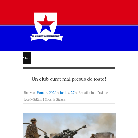
STEAUA
Menu
LIBERĂ
Un club curat mai presus de toate!
Browse:
Home
»
2020
»
iunie
»
27
»
Am aflat în sfârșit ce
face Mădălin Hîncu la Steaua