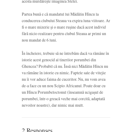
acesta murdărește imaginea Stelei.
Partea bună e că mandatul lui Mădălin Hîncu la
conducerea clubului Steaua va expira luna viitoare. Ar
fi o mare mizerie și o mare rușine dacă acest individ
fără nicio realizare pentru clubul Steaua ar primi un
nou mandat de 6 luni.
În încheiere, trebuie să ne întrebăm dacă va rămâne în
istorie acest genocid al tinerilor porumbei din
Ghencea? Probabil că nu. Însă nici Mădălin Hîncu nu
va rămâne în istorie cu nimic. Faptele sale de vitejie
nu îi vor aduce faima de cuceritor. Nu, nu vom avea
de-a face cu un nou Scipio Africanul. Poate doar cu
un Hîncu Porumbeloctonul (înseamnă ucigașul de
porumbei, într-o greacă veche mai corcită, adaptată
nevoilor noastre), dar nimic mai mult.
2 Responses