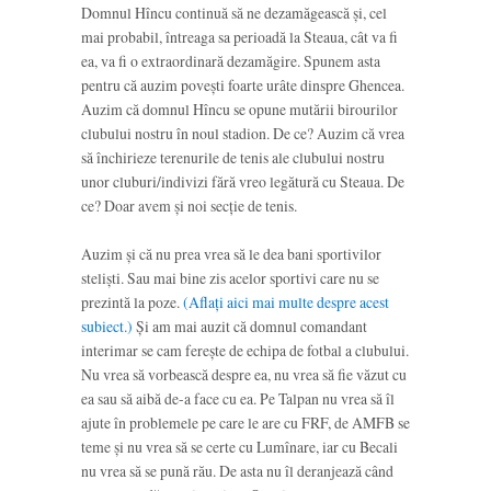
Domnul Hîncu continuă să ne dezamăgească și, cel
mai probabil, întreaga sa perioadă la Steaua, cât va fi
ea, va fi o extraordinară dezamăgire. Spunem asta
pentru că auzim povești foarte urâte dinspre Ghencea.
Auzim că domnul Hîncu se opune mutării birourilor
clubului nostru în noul stadion. De ce? Auzim că vrea
să închirieze terenurile de tenis ale clubului nostru
unor cluburi/indivizi fără vreo legătură cu Steaua. De
ce? Doar avem și noi secție de tenis.
Auzim și că nu prea vrea să le dea bani sportivilor
steliști. Sau mai bine zis acelor sportivi care nu se
prezintă la poze.
(Aflați aici mai multe despre acest
subiect.)
Și am mai auzit că domnul comandant
interimar se cam ferește de echipa de fotbal a clubului.
Nu vrea să vorbească despre ea, nu vrea să fie văzut cu
ea sau să aibă de-a face cu ea. Pe Talpan nu vrea să îl
ajute în problemele pe care le are cu FRF, de AMFB se
teme și nu vrea să se certe cu Lumînare, iar cu Becali
nu vrea să se pună rău. De asta nu îl deranjează când