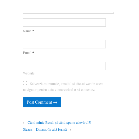
*
Name
*
Email
Website
Salvează-mi numele, emailul și site-ul web în acest
navigator pentru data viitoare când o să comentez.
←
Când minte Becali și când spune adevărul?!
Steaua – Dinamo în altă formă
→