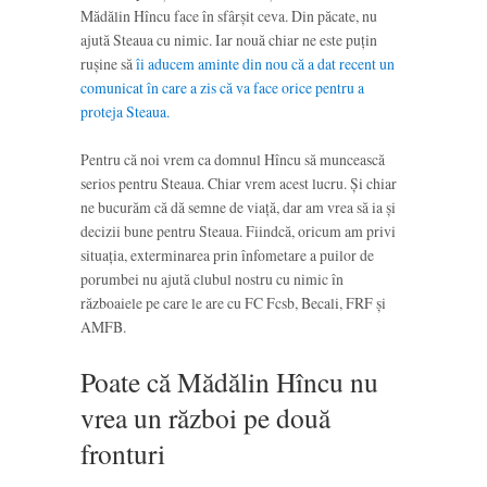
Mădălin Hîncu face în sfârșit ceva. Din păcate, nu
ajută Steaua cu nimic. Iar nouă chiar ne este puțin
rușine să
îi aducem aminte din nou că a dat recent un
comunicat în care a zis că va face orice pentru a
proteja Steaua.
Pentru că noi vrem ca domnul Hîncu să muncească
serios pentru Steaua. Chiar vrem acest lucru. Și chiar
ne bucurăm că dă semne de viață, dar am vrea să ia și
decizii bune pentru Steaua. Fiindcă, oricum am privi
situația, exterminarea prin înfometare a puilor de
porumbei nu ajută clubul nostru cu nimic în
războaiele pe care le are cu FC Fcsb, Becali, FRF și
AMFB.
Poate că Mădălin Hîncu nu
vrea un război pe două
fronturi