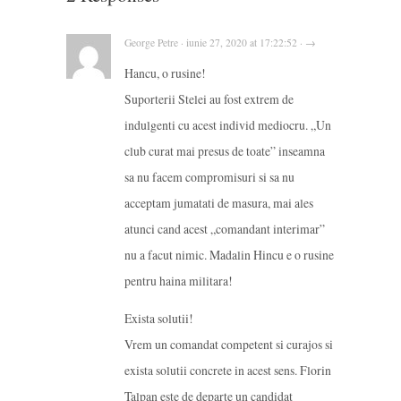
George Petre · iunie 27, 2020 at 17:22:52 · →
Hancu, o rusine!
Suporterii Stelei au fost extrem de
indulgenti cu acest individ mediocru. „Un
club curat mai presus de toate” inseamna
sa nu facem compromisuri si sa nu
acceptam jumatati de masura, mai ales
atunci cand acest „comandant interimar”
nu a facut nimic. Madalin Hincu e o rusine
pentru haina militara!
Exista solutii!
Vrem un comandat competent si curajos si
exista solutii concrete in acest sens. Florin
Talpan este de departe un candidat