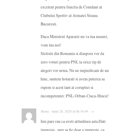
excelent pentru functia de Comdant al
Clubului Spottiv al Armatei Steaua
Bucuresti.
Daca Ministrul Apararii nu va lua masuri,
vom lua noi!
Stelistii din Romania si diaspora vor da
zero voturi pentru PNL la orice tip de
alegeri vor urma. Nu ne impiedicam de un
hinc, suntem hotarati si avem puterea sa
rupem si acest lant al coruptiei si
incompetentei: PNL-Orban-Ciuca-Hincu!
Jhony · iunie 28, 2020 at 08:34:49 · →
Imi pare rau ca aveti atitudinea asta.Dati
impresia , sper sa fie doar o impresie, ca