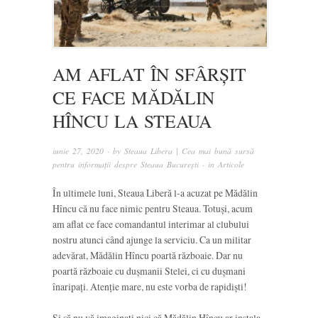
AM AFLAT ÎN SFÂRȘIT
CE FACE MĂDĂLIN
HÎNCU LA STEAUA
iunie 27, 2020
· by
Steaua Libera | Cea mai bună sursă
pentru informații despre Steaua București
· in
Articole
În ultimele luni, Steaua Liberă l-a acuzat pe Mădălin
Hîncu că nu face nimic pentru Steaua. Totuși, acum
am aflat ce face comandantul interimar al clubului
nostru atunci când ajunge la serviciu. Ca un militar
adevărat, Mădălin Hîncu poartă războaie. Dar nu
poartă războaie cu dușmanii Stelei, ci cu dușmani
înaripați. Atenție mare, nu este vorba de rapidiști!
Și să nu vă imaginați nici că Mădălin Hîncu ar instala