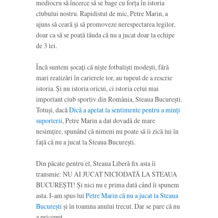
mediocru să încerce să se bage cu forța în istoria
clubului nostru. Rapidistul de mic, Petre Marin, a
ajuns să ceară și să promoveze nerespectarea legilor,
doar ca să se poată lăuda că nu a jucat doar la echipe
de 3 lei.
Încă suntem șocați că niște fotbaliști modești, fără
mari realizări în carierele lor, au tupeul de a rescrie
istoria. Și nu istoria oricui, ci istoria celui mai
important club sportiv din România, Steaua București.
Totuși, dacă
Dică a apelat la sentimente pentru a minți
suporterii
, Petre Marin a dat dovadă de mare
nesimțire, spunând că nimeni nu poate să îi zică lui în
față că nu a jucat la Steaua București.
Din păcate pentru el, Steaua Liberă fix asta îi
transmie: NU AI JUCAT NICIODATĂ LA STEAUA
BUCUREȘTI! Și nici nu e prima dată când îi spunem
asta. I-am spus lui
Petre Marin că nu a jucat la Steaua
București
și în toamna anului trecut. Dar se pare că nu
a priceput.