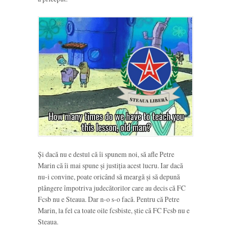
Și dacă nu e destul că îi spunem noi, să afle Petre
Marin că îi mai spune și justiția acest lucru. Iar dacă
nu-i convine, poate oricând să meargă și să depună
plângere împotriva judecătorilor care au decis că FC
Fcsb nu e Steaua. Dar n-o s-o facă. Pentru că Petre
Marin, la fel ca toate oile fcsbiste, știe că FC Fcsb nu e
Steaua.