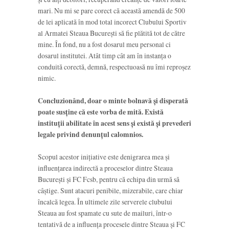
mari. Nu mi se pare corect că această amendă de 500
de lei aplicată în mod total incorect Clubului Sportiv
al Armatei Steaua București să fie plătită tot de către
mine. În fond, nu a fost dosarul meu personal ci
dosarul institutei. Atât timp cât am în instanța o
conduită corectă, demnă, respectuoasă nu îmi reproșez
nimic.
Concluzionând, doar o minte bolnavă și disperată
poate susține că este vorba de mită. Există
instituții abilitate în acest sens și există și prevederi
legale privind denunțul calomnios.
Scopul acestor inițiative este denigrarea mea și
influențarea indirectă a proceselor dintre Steaua
București și FC Fcsb, pentru că echipa din urmă să
câștige. Sunt atacuri penibile, mizerabile, care chiar
încalcă legea. În ultimele zile serverele clubului
Steaua au fost spamate cu sute de mailuri, într-o
tentativă de a influența procesele dintre Steaua și FC