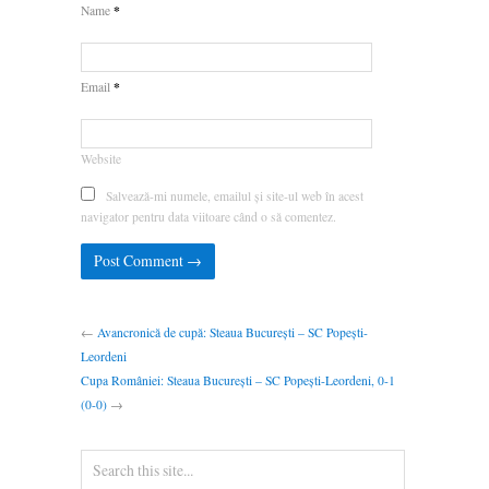
*
Name
*
Email
Website
Salvează-mi numele, emailul și site-ul web în acest
navigator pentru data viitoare când o să comentez.
←
Avancronică de cupă: Steaua București – SC Popești-
Leordeni
Cupa României: Steaua București – SC Popești-Leordeni, 0-1
(0-0)
→