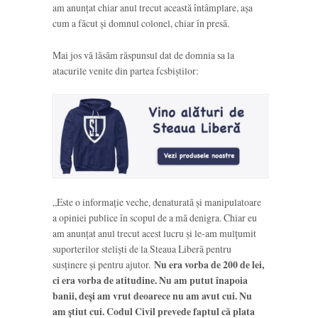
am anunțat chiar anul trecut această întâmplare, așa
cum a făcut și domnul colonel, chiar în presă.
Mai jos vă lăsăm răspunsul dat de domnia sa la
atacurile venite din partea fcsbiștilor:
„Este o informație veche, denaturată și manipulatoare
a opiniei publice în scopul de a mă denigra. Chiar eu
am anunțat anul trecut acest lucru și le-am mulțumit
suporterilor steliști de la Steaua Liberă pentru
susținere și pentru ajutor.
Nu era vorba de 200 de lei,
ci era vorba de atitudine. Nu am putut înapoia
banii, deși am vrut deoarece nu am avut cui. Nu
am știut cui. Codul Civil prevede faptul că plata