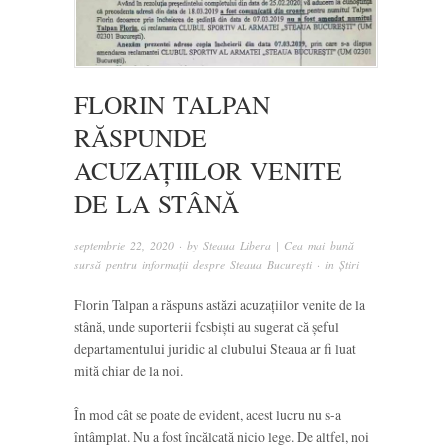
FLORIN TALPAN
RĂSPUNDE
ACUZAȚIILOR VENITE
DE LA STÂNĂ
septembrie 22, 2020
· by
Steaua Libera | Cea mai bună
sursă pentru informații despre Steaua București
· in
Știri
Florin Talpan a răspuns astăzi acuzațiilor venite de la
stână, unde suporterii fcsbiști au sugerat că șeful
departamentului juridic al clubului Steaua ar fi luat
mită chiar de la noi.
În mod cât se poate de evident, acest lucru nu s-a
întâmplat. Nu a fost încălcată nicio lege. De altfel, noi