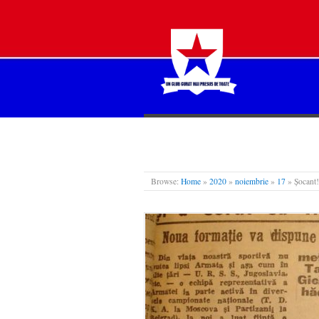
STEAUA LIBERĂ
Browse:
Home
»
2020
»
noiembrie
»
17
»
Șocant!