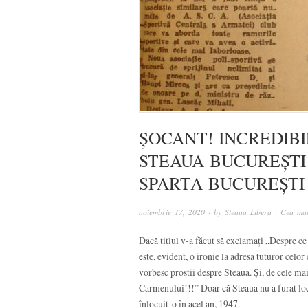
ȘOCANT! INCREDIBIL
STEAUA BUCUREȘTI
SPARTA BUCUREȘTI
noiembrie 17, 2020
· by
Steaua Libera | Cea mai
Dacă titlul v-a făcut să exclamați „Despre c
este, evident, o ironie la adresa tuturor celor 
vorbesc prostii despre Steaua. Și, de cele mai
Carmenului!!!” Doar că Steaua nu a furat loc
înlocuit-o în acel an, 1947.