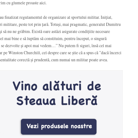
prim cu glumele proaste aici.
u finalizat regulamentul de organizare al sportului militar. Inițial,
ri militare, peste tot prin țară. Totuși, mai pragmatic, generalul Dumitru
i să nu ne grăbim. Există oare astăzi asigurate condițiile necesare
 cel mai bine e să luptăm să constituim, pentru început, o singură
să se dezvolte și apoi mai vedem…” Nu putem fi siguri, însă cel mai
ar pe Winston Churchill, cel despre care se știe că a spus că ”dacă încerci
O mentalitate corectă și prudentă, cum numai un militar poate avea.