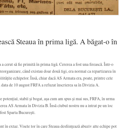
ască Steaua în prima ligă. A băgat-o în
a cerut să fie primită în prima ligă. Cererea a fost una firească. Într-o
reorganizare, când existau doar două ligi, era normal ca repartizarea în
bilitățile echipelor. Însă, chiar dacă AS Armata era, poate, printre cele
la data de 10 august FRFA a refuzat înscrierea sa în Divizia A.
e potențial, stabil și bogat, așa cum am spus și mai sus, FRFA, în urma
rierea AS Armata în Divizia B. Însă clubul nostru nu a intrat pe un loc
 fost Sparta București.
nt în extaz. Visele lor în care Steaua desființează abuziv alte echipe pot