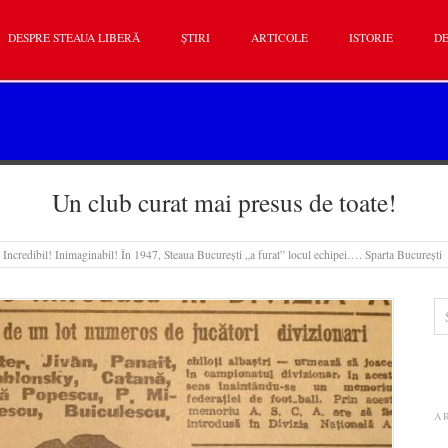
DESPRE STEAUA LIBERĂ
ȘTIRI
ARTICOLE
ISTORIE
DE
Un club curat mai presus de toate!
 Incredibil! Inimaginabil! În 1947, Steaua București „a furat” locul echipei…. Sparta București
A