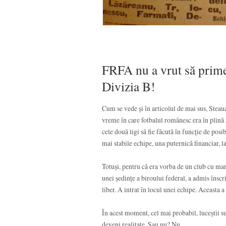
FRFA nu a vrut să prime
Divizia B!
Cum se vede și în articolul de mai sus, Steaua 
vreme în care fotbalul românesc era în plină 
cele două ligi să fie făcută în funcție de posi
mai stabile echipe, una puternică financiar, 
Totuși, pentru că era vorba de un club cu mar
unei ședințe a biroului federal, a admis însc
liber. A intrat în locul unei echipe. Aceasta a
În acest moment, cel mai probabil, luceștii su
deveni realitate. Sau nu? Nu.