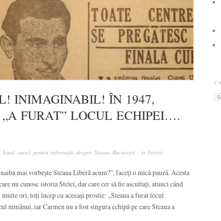
C
! INIMAGINABIL! ÎN 1947,
Ca
 „A FURAT” LOCUL ECHIPEI….
 bună sursă pentru informații despre Steaua București
· in
Istorie
e naiba mai vorbește Steaua Liberă acum?”, faceți o mică pauză. Acesta
care nu cunosc istoria Stelei, dar care cer să fie ascultați, atunci când
 multe ori, toți încep cu aceeași prostie: „Steaua a furat locul
ul nimănui, iar Carmen nu a fost singura echipă pe care Steaua a