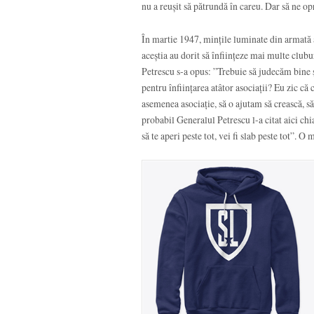
nu a reușit să pătrundă în careu. Dar să ne o
În martie 1947, mințile luminate din armată a
aceștia au dorit să înființeze mai multe clubu
Petrescu s-a opus: ”Trebuie să judecăm bine ș
pentru înființarea atâtor asociații? Eu zic că
asemenea asociație, să o ajutam să crească, 
probabil Generalul Petrescu l-a citat aici chi
să te aperi peste tot, vei fi slab peste tot”. 