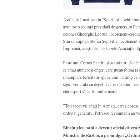
Astfel, la 1 mai, secția ”Sport” și-a schimbat
avut loc o ședință prezidată de generalul Pet
colonel Gheorghe Lebrun, locotenent-colonel
Sturza, capitan Ștefan Septville, locotenen
Împreună, aceștia au pus bazele Asociației S
Peste ani, Cornel Șandru și-a amintit:„S-a în
se aflau numeroși ofițeri care jucau fotbal la
întâmplare fericită ar spune unii, în timp ce 
sigur vor arăta cu degetul către războiul termi
către sport să ia drumul armatei.
”Toți sportivii aflați în Armată, carea doresc
ordonat generalul Petrescu. Și oamenii au ven
Bineînțeles, totul a devenit oficial câteva 
Ministru de Război, a promulgat „Ordinu