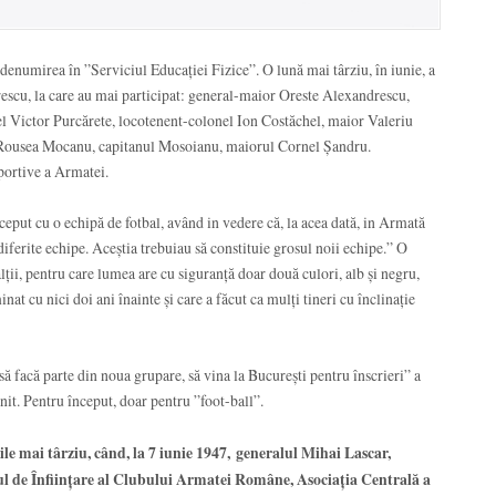
 denumirea în ”Serviciul Educației Fizice”. O lună mai târziu, în iunie, a
rescu, la care au mai participat: general-maior Oreste Alexandrescu,
 Victor Purcărete, locotenent-colonel Ion Costăchel, maior Valeriu
t Rousea Mocanu, capitanul Mosoianu, maiorul Cornel Șandru.
portive a Armatei.
ceput cu o echipă de fotbal, având in vedere că, la acea dată, in Armată
 diferite echipe. Aceștia trebuiau să constituie grosul noii echipe.” O
alții, pentru care lumea are cu siguranță doar două culori, alb și negru,
nat cu nici doi ani înainte și care a făcut ca mulți tineri cu înclinație
 să facă parte din noua grupare, să vina la București pentru înscrieri” a
it. Pentru început, doar pentru ”foot-ball”.
zile mai târziu, când, la 7 iunie 1947,
generalul Mihai Lascar,
l de Înființare al Clubului Armatei Române, Asociația Centrală a