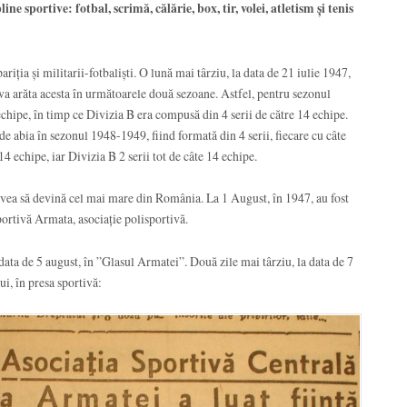
e sportive: fotbal, scrimă, călărie, box, tir, volei, atletism și tenis
pariția și militarii-fotbaliști. O lună mai târziu, la data de 21 iulie 1947,
a arăta acesta în următoarele două sezoane. Astfel, pentru sezonul
chipe, în timp ce Divizia B era compusă din 4 serii de către 14 echipe.
de abia în sezonul 1948-1949, fiind formată din 4 serii, fiecare cu câte
14 echipe, iar Divizia B 2 serii tot de câte 14 echipe.
vea să devină cel mai mare din România. La 1 August, în 1947, au fost
portivă Armata, asociație polisportivă.
data de 5 august, în ”Glasul Armatei”. Două zile mai târziu, la data de 7
ui, în presa sportivă: