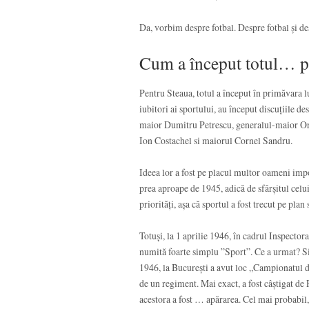
Da, vorbim despre fotbal. Despre fotbal și de
Cum a început totul… pe
Pentru Steaua, totul a început în primăvara l
iubitori ai sportului, au început discuțiile 
maior Dumitru Petrescu, generalul-maior Or
Ion Costachel si maiorul Cornel Sandru.
Ideea lor a fost pe placul multor oameni imp
prea aproape de 1945, adică de sfârșitul cel
priorități, așa că sportul a fost trecut pe plan
Totuși, la 1 aprilie 1946, în cadrul Inspectora
numită foarte simplu ”Sport”. Ce a urmat? S
1946, la București a avut loc „Campionatul de
de un regiment. Mai exact, a fost câștigat de
acestora a fost … apărarea. Cel mai probabil, 