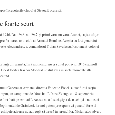
spre începuturile clubului Steaua București.
 foarte scurt
ui 1946. Da, 1946, nu 1947, și primăvara, nu vara. Atunci, câțiva ofițeri,
despre formarea unui club al Armatei Române. Aceștia au fost generalul-
este Alecsandrescu, comandorul Traian Savulescu, locotenent-colonel
ortanți din armată, însă momentul nu era unul potrivit. 1946 era mult
ui De-al Doilea Război Mondial. Statul avea în acele momente alte
 secund.
tului General al Armatei, direcția Educație Fizică, a luat ființă secția
implu, un campionat de ”foot-ball”. Între 23 august – 8 septembrie
 foot-ball pe Armată”. Acesta nu a fost câștigat de o echipă a nume, ci
 Regimentul de Grăniceri, iar noi putem presupune că punctul forte al
echipele adverse nu au reușit să treacă în terenul lor. Niciun atac advers