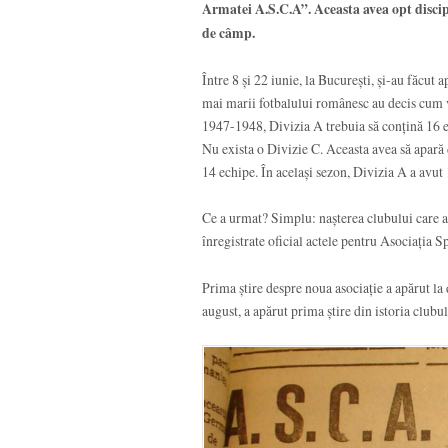
Armatei A.S.C.A”. Aceasta avea opt disciplin
de câmp.
Între 8 și 22 iunie, la București, și-au făcut a
mai marii fotbalului românesc au decis cum v
1947-1948, Divizia A trebuia să conțină 16 e
Nu exista o Divizie C. Aceasta avea să apară 
14 echipe. În același sezon, Divizia A a avut 
Ce a urmat? Simplu: nașterea clubului care a
înregistrate oficial actele pentru Asociația S
Prima știre despre noua asociație a apărut la 
august, a apărut prima știre din istoria clubul