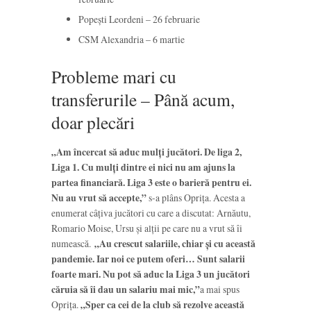
Popești Leordeni – 26 februarie
CSM Alexandria – 6 martie
Probleme mari cu
transferurile – Până acum,
doar plecări
„Am încercat să aduc mulți jucători. De liga 2,
Liga 1. Cu mulți dintre ei nici nu am ajuns la
partea financiară. Liga 3 este o barieră pentru ei.
Nu au vrut să accepte,”
s-a plâns Oprița. Acesta a
enumerat câțiva jucători cu care a discutat: Arnăutu,
Romario Moise, Ursu și alții pe care nu a vrut să îi
numească.
„Au crescut salariile, chiar și cu această
pandemie. Iar noi ce putem oferi… Sunt salarii
foarte mari. Nu pot să aduc la Liga 3 un jucători
căruia să îi dau un salariu mai mic,”
a mai spus
Oprița.
„Sper ca cei de la club să rezolve această