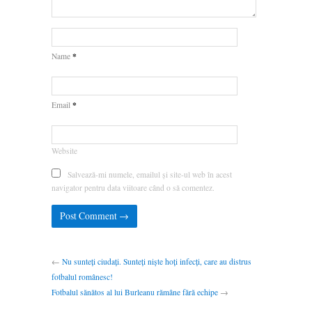
*
Name
*
Email
Website
Salvează-mi numele, emailul și site-ul web în acest
navigator pentru data viitoare când o să comentez.
←
Nu sunteți ciudați. Sunteți niște hoți infecți, care au distrus
fotbalul românesc!
Fotbalul sănătos al lui Burleanu rămâne fără echipe
→