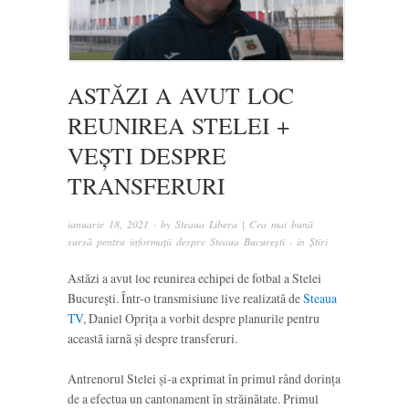
ASTĂZI A AVUT LOC
REUNIREA STELEI +
VEȘTI DESPRE
TRANSFERURI
ianuarie 18, 2021
· by
Steaua Libera | Cea mai bună
sursă pentru informații despre Steaua București
· in
Știri
Astăzi a avut loc reunirea echipei de fotbal a Stelei
București. Într-o transmisiune live realizată de
Steaua
TV
, Daniel Oprița a vorbit despre planurile pentru
această iarnă și despre transferuri.
Antrenorul Stelei și-a exprimat în primul rând dorința
de a efectua un cantonament în străinătate. Primul