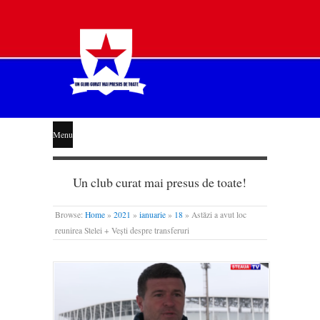
STEAUA
Menu
LIBERĂ
Un club curat mai presus de toate!
Browse:
Home
»
2021
»
ianuarie
»
18
»
Astăzi a avut loc
reunirea Stelei + Vești despre transferuri