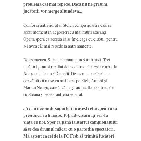
problemă cât mai repede. Dacă nu ne grăbim,
jucătorii vor merge altundeva.
„
Conform antrenorului Stelei, echipa noastră este în
acest moment în negocieri cu mai mulți atacanți.
Oprița speră ca aceștia să se înțeleagă cu clubul, pentru
a-i avea cât mai repede la antrenamente.
De asemenea, Steaua a renunțat la 6 fotbaliști. Trei
jucători și-au și reziliat deja contractele. Este vorba de
Neagoe, Udeanu și Capotă. De asemenea, Oprița a
dezvăluit că nu se va mai baza pe Elek, Antohi și
Marian Neagu, care încă nu și-au reziliat contractele
cu Steaua și se vor antrena separat.
„Avem nevoie de suporteri în acest retur, pentru că
presiunea va fi mare. Toți adversarii își vor da
viața cu noi. Sper ca până la startul campionatului
să se dea drumul măcar cu o parte din spectatori.
Mă aștept ca cei de la FC Fcsb să trimită jucători