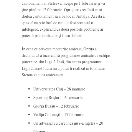
cantonament al Stelei va începe pe 1 februarie și va
ține până pe 12 februarie. Oprița ar vrea însă ca al
doilea cantonament să aibă loc în Antalya. Acesta a
spus că nu știe încă de ce nu a fost semnată o
înțelegere, explicând că două posibile probleme ar
putea fi pandemia, dar și lipsa de bani.
În ceea ce privește meciurile amicale, Oprița a
declarat că a încercat să programeze amicale cu echipe
puternice, din Liga 2. Însă, din cauza programului
Ligii 2, acest lucru nu a putut fi realizat în totalitate.
Steaua va juca amicale cu:
Universitatea Cluj – 28 ianuarie
Sporting Roșiori – 6 februarie
Gloria Buzău – 12 februarie
Vedița Colonești – 17 februarie
Un adversar cu care încă nu s-a înțeles – 20
februarie