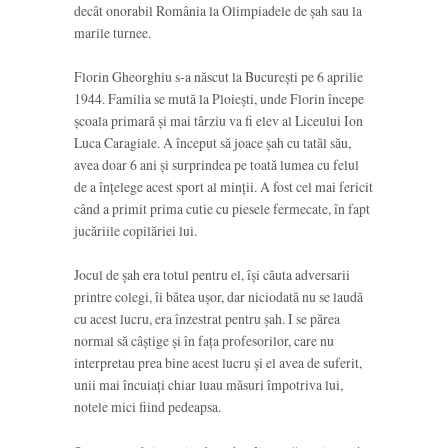
decât onorabil România la Olimpiadele de şah sau la
marile turnee.
Florin Gheorghiu s-a născut la Bucureşti pe 6 aprilie
1944. Familia se mută la Ploieşti, unde Florin începe
şcoala primară şi mai târziu va fi elev al Liceului Ion
Luca Caragiale. A început să joace şah cu tatăl său,
avea doar 6 ani şi surprindea pe toată lumea cu felul
de a înţelege acest sport al minţii. A fost cel mai fericit
când a primit prima cutie cu piesele fermecate, în fapt
jucăriile copilăriei lui.
Jocul de şah era totul pentru el, îşi căuta adversarii
printre colegi, îi bătea uşor, dar niciodată nu se laudă
cu acest lucru, era înzestrat pentru şah. I se părea
normal să câştige şi în faţa profesorilor, care nu
interpretau prea bine acest lucru şi el avea de suferit,
unii mai încuiaţi chiar luau măsuri împotriva lui,
notele mici fiind pedeapsa.