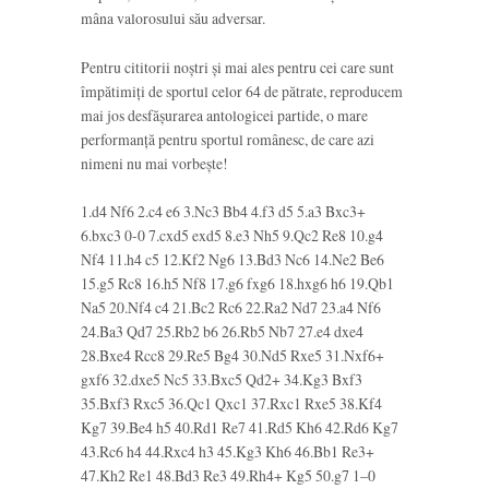
mâna valorosului său adversar.
Pentru cititorii noştri şi mai ales pentru cei care sunt
împătimiţi de sportul celor 64 de pătrate, reproducem
mai jos desfăşurarea antologicei partide, o mare
performanţă pentru sportul românesc, de care azi
nimeni nu mai vorbeşte!
1.d4 Nf6 2.c4 e6 3.Nc3 Bb4 4.f3 d5 5.a3 Bxc3+
6.bxc3 0-0 7.cxd5 exd5 8.e3 Nh5 9.Qc2 Re8 10.g4
Nf4 11.h4 c5 12.Kf2 Ng6 13.Bd3 Nc6 14.Ne2 Be6
15.g5 Rc8 16.h5 Nf8 17.g6 fxg6 18.hxg6 h6 19.Qb1
Na5 20.Nf4 c4 21.Bc2 Rc6 22.Ra2 Nd7 23.a4 Nf6
24.Ba3 Qd7 25.Rb2 b6 26.Rb5 Nb7 27.e4 dxe4
28.Bxe4 Rcc8 29.Re5 Bg4 30.Nd5 Rxe5 31.Nxf6+
gxf6 32.dxe5 Nc5 33.Bxc5 Qd2+ 34.Kg3 Bxf3
35.Bxf3 Rxc5 36.Qc1 Qxc1 37.Rxc1 Rxe5 38.Kf4
Kg7 39.Be4 h5 40.Rd1 Re7 41.Rd5 Kh6 42.Rd6 Kg7
43.Rc6 h4 44.Rxc4 h3 45.Kg3 Kh6 46.Bb1 Re3+
47.Kh2 Re1 48.Bd3 Re3 49.Rh4+ Kg5 50.g7 1–0