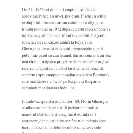
Dacă în 1966 cei doi mari cmpioni se aflau la
aproximativ acelaşi nivel, peste ani, Fischer a reuşit
evoluţii fulminante, care au culminat cu câştigarea
titlului mondial în 1972 după celebrul meci împotriva
lui Spassky, din Islanda. Mitul invincibilităţii şcolii
sovietice de şah căzuse atunci la Reykjavik.
Gheorghiu a avut şi el evoultii remarcabile şi ar fi
putut ţine pasul cu americanul, dar aşa cum mărturisea
mai târziu i-a lipsit o pregătire de mare campion şi se
referea la faptul că nu a fost lăsat să fie antrenat de
celebrul triplu campion mondial sovieticul Botvinnik,
care mai târziu i-a “scos’ pe Karpov şi Kasparov,
campioni mondiali la rândul lor.
Întradevăr, spre sfârşitul anilor ’60, Florin Gheorgiu
se afla constant în primii 10 jucători ai lumii şi
maestrul Botvinnik şi-a exprimat dorinţa să-l
antreneze, dar autorităţile române n-au permis acest
lucru, invocând tot felul de motive, inclusiv cele