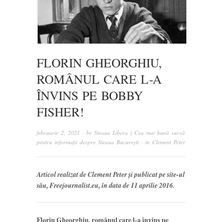
FLORIN GHEORGHIU,
ROMÂNUL CARE L-A
ÎNVINS PE BOBBY
FISHER!
februarie 2, 2021
· by
Steaua Libera | Cea mai bună sursă
pentru informații despre Steaua București
· in
Clement Peter
Articol realizat de Clement Peter și publicat pe site-ul
său, Freejournalist.eu, în data de 11 aprilie 2016.
Florin Gheorghiu, românul care l-a învins pe