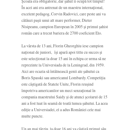
Şcoala era obligatorie, dar şahul îi ocupă tot timpul!
În acei ani era antrenat de un maestru internaţional,
excelent pedagog, Corvin Radovici, care peste ani va
călăuzi paşii unui alt mare performer, Dieter
Nisipeanu, campion European în 2005 şi primul şahist
român care a trecut bariera de 2700 coeficient Elo.
La vârsta de 13 ani, Florin Gheorghiu iese campion
naţional de juniori, îşi apară apoi titlu cu succes şi
este selecţionat la doar 15 ani în echipa ce urma să ne
reprezinte la Universiada de la Leningrad, din 1959.
Aici are ocazia să întâlnească genii ale şahului ca
Boris Spasski sau americanul Lombardy. Competiţia
este câştigată de Statele Unite, Florin reuşind
împotriva americanilor un meci senzaţional în
compania maestrului Saidy şi de atunci şcolarul de 15
ani a fost luat în seamă de toată lumea şahului. La acea
ediţie a Universiadei, el a adus României cele mai
multe puncte.
Un an mai târziu, la doar 16 ani va câştigă primul său