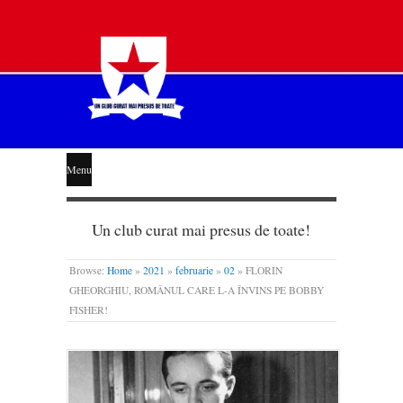
STEAUA
Menu
LIBERĂ
Un club curat mai presus de toate!
Browse:
Home
»
2021
»
februarie
»
02
»
FLORIN
GHEORGHIU, ROMÂNUL CARE L-A ÎNVINS PE BOBBY
FISHER!