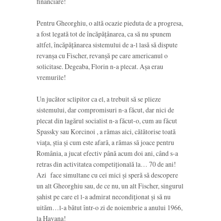
financiare!
Pentru Gheorghiu, o altă ocazie pieduta de a progresa,
a fost legată tot de încăpăţânarea, ca să nu spunem
altfel, încăpăţânarea sistemului de a-l lasă să dispute
revanşa cu Fischer, revanşă pe care americanul o
solicitase. Degeaba, Florin n-a plecat. Aşa erau
vremurile!
Un jucător sclipitor ca el, a trebuit să se plieze
sistemului, dar compromisuri n-a făcut, dar nici de
plecat din lagărul socialist n-a făcut-o, cum au făcut
Spassky sau Korcinoi , a rămas aici, călătorise toată
viaţa, ştia şi cum este afară, a rămas să joace pentru
România, a jucat efectiv până acum doi ani, când s-a
retras din activitatea competiţională la… 70 de ani!
Azi face simultane cu cei mici şi speră să descopere
un alt Gheorghiu sau, de ce nu, un alt Fischer, singurul
şahist pe care el l-a admirat necondiţionat şi să nu
uităm…l-a bătut într-o zi de noiembrie a anului 1966,
la Havana!