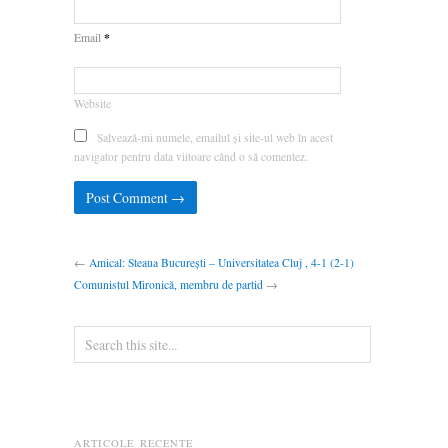
*
Email
Website
Salvează-mi numele, emailul și site-ul web în acest
navigator pentru data viitoare când o să comentez.
←
Amical: Steaua București – Universitatea Cluj , 4-1 (2-1)
Comunistul Mironică, membru de partid
→
ARTICOLE RECENTE