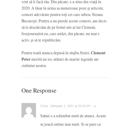
vrut să îi facă rău. Din păcate, s-a stins din viață în
2020. A lăsat în urma sa numeroase poze și articole,
comori adevărate pentru toți cei care iubesc Steaua
București. Pentru a nu pierde aceste comori, am decis
să le descărcăm de pe fostul site al lui Clement,
freejournalist.eu, care astăzi, din păcate, nu mai e
activ, și să le republicăm.
Pentru toată munca depusă în slujba Stelei,
Clement
Peter
merită un loc alături de marile legende ale
clubului nostru.
One Response
Cristi · februarie 2, 2021 at 20:45:49 · →
Sahul s-a schimbat mult de atunci. Acum
se joacă online mai mult. Si se pare ca