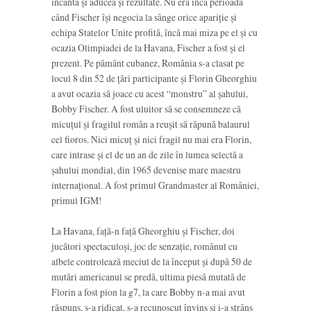
încânta şi aducea şi rezultate. Nu era încă perioada
când Fischer îşi negocia la sânge orice apariţie şi
echipa Statelor Unite profită, încă mai miza pe el şi cu
ocazia Olimpiadei de la Havana, Fischer a fost şi el
prezent. Pe pământ cubanez, România s-a clasat pe
locul 8 din 52 de ţări participante şi Florin Gheorghiu
a avut ocazia să joace cu acest “monstru” al şahului,
Bobby Fischer. A fost uluitor să se consemneze că
micuţul şi fragilul român a reuşit să răpună balaurul
cel fioros. Nici micuţ şi nici fragil nu mai era Florin,
care intrase şi el de un an de zile în lumea selectă a
şahului mondial, din 1965 devenise mare maestru
internaţional. A fost primul Grandmaster al României,
primul IGM!
La Havana, faţă-n faţă Gheorghiu şi Fischer, doi
jucători spectaculoşi, joc de senzaţie, românul cu
albele controlează meciul de la început şi după 50 de
mutări americanul se predă, ultima piesă mutată de
Florin a fost pion la g7, la care Bobby n-a mai avut
răspuns, s-a ridicat, s-a recunoscut învins şi i-a strâns