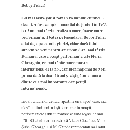
Bobby Fisher!
Cel mai mare şahist român va împlini curând 72
de ani. A fost campion mondial de juniori în 1963,
iar 3 ani mai târziu, realiza o mare, foarte mare
performanţă, îl bătea pe legendarul Bobby Fisher
aflat deja pe culmile gloriei, chiar dacă titlul
suprem va veni pentru american 6 ani mai târziu.
Românul care a reuşit performanţa este Florin
Gheorghiu, cel mai tânăr mare maestru
internaţional de la noi, campion naţional de 9 ori,
prima dată la doar 16 ani şi câştigător a unora
dintre cele mai importante competiţii
internaţionale.
Eroul rândurilor de faţă, aparţine unui sport care, mai
ales în ultimii ani, a ieşit foarte rar la rampă,
performanţele şahului românesc fiind legate de anii
‘70-‘80 când mari maeştri că Victor Ciocaltea, Mihai
Şuba, Gheorghiu şi M. Ghindă reprezentau mai mult