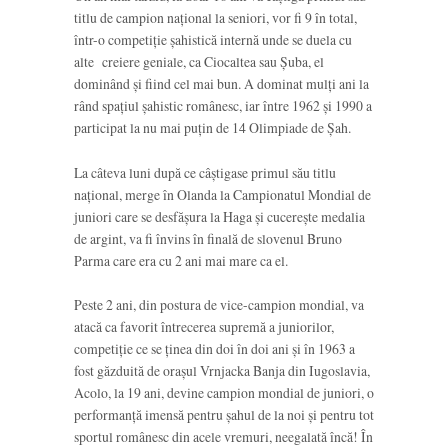
titlu de campion naţional la seniori, vor fi 9 în total,
într-o competiţie şahistică internă unde se duela cu
alte creiere geniale, ca Ciocaltea sau Şuba, el
dominând şi fiind cel mai bun. A dominat mulţi ani la
rând spaţiul şahistic românesc, iar între 1962 şi 1990 a
participat la nu mai puţin de 14 Olimpiade de Şah.
La câteva luni după ce câştigase primul său titlu
naţional, merge în Olanda la Campionatul Mondial de
juniori care se desfăşura la Haga şi cucereşte medalia
de argint, va fi învins în finală de slovenul Bruno
Parma care era cu 2 ani mai mare ca el.
Peste 2 ani, din postura de vice-campion mondial, va
atacă ca favorit întrecerea supremă a juniorilor,
competiţie ce se ţinea din doi în doi ani şi în 1963 a
fost găzduită de oraşul Vrnjacka Banja din Iugoslavia,
Acolo, la 19 ani, devine campion mondial de juniori, o
performanţă imensă pentru şahul de la noi şi pentru tot
sportul românesc din acele vremuri, neegalată încă! În