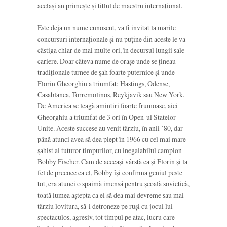
acelaşi an primeşte şi titlul de maestru internaţional.
Este deja un nume cunoscut, va fi invitat la marile
concursuri internaţionale şi nu puţine din aceste le va
câstiga chiar de mai multe ori, în decursul lungii sale
cariere. Doar câteva nume de oraşe unde se ţineau
tradiţionale turnee de şah foarte puternice şi unde
Florin Gheorghiu a triumfat: Hastings, Odense,
Casablanca, Torremolinos, Reykjavik sau New York.
De America se leagă amintiri foarte frumoase, aici
Gheorghiu a triumfat de 3 ori în Open-ul Statelor
Unite. Aceste succese au venit târziu, în anii ’80, dar
până atunci avea să dea piept în 1966 cu cel mai mare
şahist al tuturor timpurilor, cu inegalabilul campion
Bobby Fischer. Cam de aceeaşi vârstă ca şi Florin şi la
fel de precoce ca el, Bobby îşi confirma geniul peste
tot, era atunci o spaimă imensă pentru şcoală sovietică,
toată lumea aştepta ca el să dea mai devreme sau mai
târziu lovitura, să-i detroneze pe ruşi cu jocul lui
spectaculos, agresiv, tot timpul pe atac, lucru care