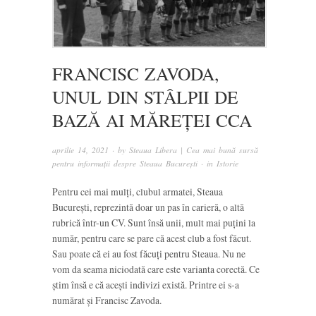
FRANCISC ZAVODA,
UNUL DIN STÂLPII DE
BAZĂ AI MĂREȚEI CCA
aprilie 14, 2021
· by
Steaua Libera | Cea mai bună sursă
pentru informații despre Steaua București
· in
Istorie
Pentru cei mai mulți, clubul armatei, Steaua
București, reprezintă doar un pas în carieră, o altă
rubrică într-un CV. Sunt însă unii, mult mai puțini la
număr, pentru care se pare că acest club a fost făcut.
Sau poate că ei au fost făcuți pentru Steaua. Nu ne
vom da seama niciodată care este varianta corectă. Ce
știm însă e că acești indivizi există. Printre ei s-a
numărat și Francisc Zavoda.