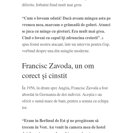
diferite, fotbalul fiind mult mai greu.
“Cum o loveam odată! Dacă aveam min­gea asta pe
vremea mea, mar­cam o grămadă de goluri. Atunci
se juca cu minge cu şireturi. Era mult mai grea.
Cînd o loveai cu capul îţi zdruncina creierii”
, a
spus fostul nostru atacant, într-un interviu pentru Gsp,
vorbind despre una din mingile moderne.
Francisc Zavoda, un om
corect și cinstit
În 1956, în drum spre Anglia, Francisc Zavoda a fost
abordat în Germania de doi indivizi. Aceștia i-au
oferit o sumă mare de bani, pentru a semna cu echipa
lor.
“Eram în Berlinul de Est şi ne pregăteam să
trecem în Vest. Au venit în camera mea de hotel