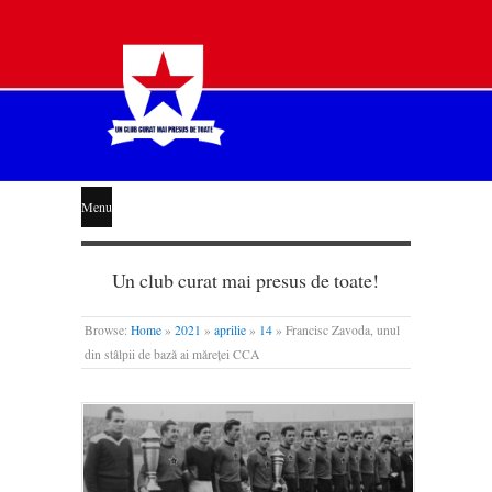
STEAUA
Menu
LIBERĂ
Un club curat mai presus de toate!
Browse:
Home
»
2021
»
aprilie
»
14
»
Francisc Zavoda, unul
din stâlpii de bază ai măreței CCA