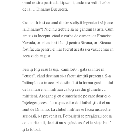
omul nostru pe strada Lipscani, unde era sediul celor
de la … Dinamo București.
Cum ar fi fost ca unul dintre steliștii legendari să joace
la Dinamo?! Nici nu trebuie să ne gândim la asta. Cum
am zis la început, când e vorba de oameni ca Francisc
Zavoda, ori ei au fost făcuți pentru Steaua, ori Steaua a
fost făcută pentru ei. Iar lucrul acesta s-a văzut chiar în
acea zi de august.
Feri și Piți erau la ușa ”câinilor0”, gata să intre în
”cușcă”, când destinul și-a făcut simțită prezența. S-a
întâmplat ca în acea zi destinul să ia forma gardianului
de la intrare, un milițian ca toți cei din glumele cu
milițieni. Arogant și cu o șmecherie pe care doar el o
înțelegea, acesta le-a spus celor doi fotbaliști că ei nu
sunt de Dinamo. La clubul miliției se făcea instrucție
serioasă, i-a prevenit el. Fotbaliștii se pregăteau cot la
cot cu răcanii, deci să nu se gândească ei la viața bună
și la fotbal.