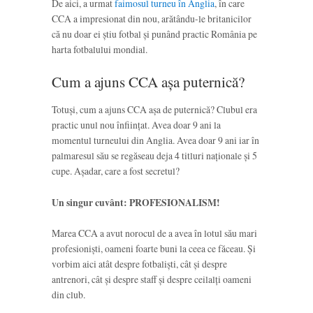
De aici, a urmat
faimosul turneu în Anglia
, în care
CCA a impresionat din nou, arătându-le britanicilor
că nu doar ei știu fotbal și punând practic România pe
harta fotbalului mondial.
Cum a ajuns CCA așa puternică?
Totuși, cum a ajuns CCA așa de puternică? Clubul era
practic unul nou înființat. Avea doar 9 ani la
momentul turneului din Anglia. Avea doar 9 ani iar în
palmaresul său se regăseau deja 4 titluri naționale și 5
cupe. Așadar, care a fost secretul?
Un singur cuvânt: PROFESIONALISM!
Marea CCA a avut norocul de a avea în lotul său mari
profesioniști, oameni foarte buni la ceea ce făceau. Și
vorbim aici atât despre fotbaliști, cât și despre
antrenori, cât și despre staff și despre ceilalți oameni
din club.