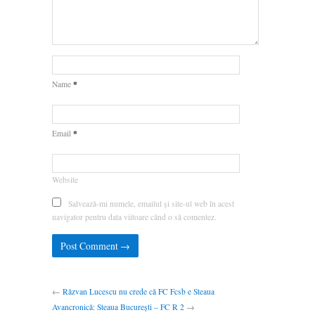
*
Name
*
Email
Website
Salvează-mi numele, emailul și site-ul web în acest
navigator pentru data viitoare când o să comentez.
←
Răzvan Lucescu nu crede că FC Fcsb e Steaua
Avancronică: Steaua București – FC R 2
→