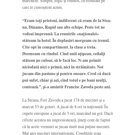
marcheze. Simplu, logic și frumos, cu rezultate pe
care le cunoaștem acum.
“Eram toţi prieteni, in­diferent că eram de la Stea­
ua, Dinamo, Rapid sau alte echi­pe. Peste tot ne
vedeai împreu­nă. La reunirile «naţionalei»
stăteam la hotel. În deplasări mergeam cu trenul.
Cîte opt în compartiment. la clasa a treia.
Dormeam cu rîndul. Cînd unii aţipeau, ceilalţi
stăteau pe culoar, să le facă loc. N-am pri­mit
niciodată nici o primă, nici în străinătate. Noi
jucam din pa­siune şi pen­tru onoare. Cred că dacă
pui sufet, chiar şi azi, cînd totul e pe bani mulţi,
contează.”, și-a amintit Francisc Zavoda peste ani.
La Steaua, Feri Zavoda a jucat 174 de meciuri și a
marcat 33 de goluri. A jucat de 8 ori la națională. În
cupele europene a jucat de 3 ori, marcând un gol. Dacă
cifrele acestea nu impresionează, țineți cont de faptul
că în acele vremuri se jucau mult mai puține meciuri.
Mai ales meciuri internaționale. Condițiile erau