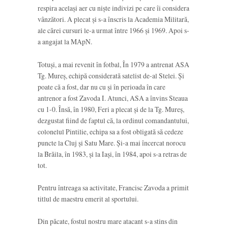
respira același aer cu niște indivizi pe care îi considera
vânzători. A plecat și s-a înscris la Academia Militară,
ale cărei cursuri le-a urmat între 1966 și 1969. Apoi s-
a angajat la MApN.
Totuși, a mai revenit în fotbal, În 1979 a antrenat ASA
Tg. Mureș, echipă considerată satelist de-al Stelei. Și
poate că a fost, dar nu cu și în perioada în care
antrenor a fost Zavoda I. Atunci, ASA a învins Steaua
cu 1-0. Însă, în 1980, Feri a plecat și de la Tg. Mureș,
dezgustat fiind de faptul că, la ordinul comandantului,
colonelul Pintilie, echipa sa a fost obligată să cedeze
puncte la Cluj și Satu Mare. Și-a mai încercat norocu
la Brăila, în 1983, și la Iași, în 1984, apoi s-a retras de
tot.
Pentru întreaga sa activitate, Francisc Zavoda a primit
titlul de maestru emerit al sportului.
Din păcate, fostul nostru mare atacant s-a stins din