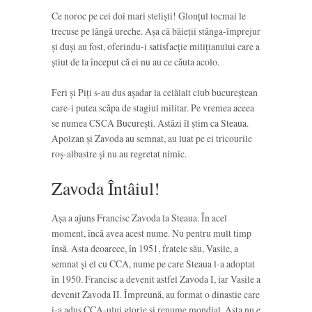
Ce noroc pe cei doi mari steliști! Glonțul tocmai le
trecuse pe lângă ureche. Așa că băieții stânga-împrejur
și duși au fost, oferindu-i satisfacție milițianului care a
știut de la început că ei nu au ce căuta acolo.
Feri și Piți s-au dus așadar la celălalt club bucureștean
care-i putea scăpa de stagiul militar. Pe vremea aceea
se numea CSCA București. Astăzi îl știm ca Steaua.
Apolzan și Zavoda au semnat, au luat pe ei tricourile
roș-albastre și nu au regretat nimic.
Zavoda Întâiul!
Așa a ajuns Francisc Zavoda la Steaua. În acel
moment, încă avea acest nume. Nu pentru mult timp
însă. Asta deoarece, în 1951, fratele său, Vasile, a
semnat și el cu CCA, nume pe care Steaua l-a adoptat
în 1950. Francisc a devenit astfel Zavoda I, iar Vasile a
devenit Zavoda II. Împreună, au format o dinastie care
i-a adus CCA-ului glorie și renume mondial. Asta nu e