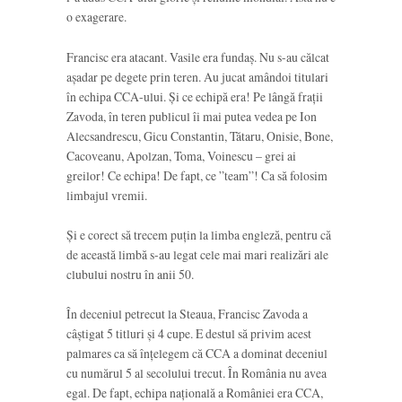
o exagerare.
Francisc era atacant. Vasile era fundaș. Nu s-au călcat
așadar pe degete prin teren. Au jucat amândoi titulari
în echipa CCA-ului. Și ce echipă era! Pe lângă frații
Zavoda, în teren publicul îi mai putea vedea pe Ion
Alecsandrescu, Gicu Constantin, Tătaru, Onisie, Bone,
Cacoveanu, Apolzan, Toma, Voinescu – grei ai
greilor! Ce echipa! De fapt, ce ”team”! Ca să folosim
limbajul vremii.
Și e corect să trecem puțin la limba engleză, pentru că
de această limbă s-au legat cele mai mari realizări ale
clubului nostru în anii 50.
În deceniul petrecut la Steaua, Francisc Zavoda a
câștigat 5 titluri și 4 cupe. E destul să privim acest
palmares ca să înțelegem că CCA a dominat deceniul
cu numărul 5 al secolului trecut. În România nu avea
egal. De fapt, echipa națională a României era CCA,