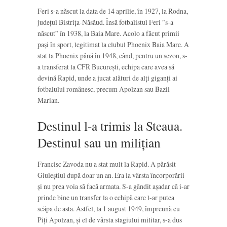
Feri s-a născut la data de 14 aprilie, în 1927, la Rodna,
județul Bistrița-Năsăud. Însă fotbalistul Feri ”s-a
născut” în 1938, la Baia Mare. Acolo a făcut primii
pași în sport, legitimat la clubul Phoenix Baia Mare. A
stat la Phoenix până în 1948, când, pentru un sezon, s-
a transferat la CFR București, echipa care avea să
devină Rapid, unde a jucat alături de alți giganți ai
fotbalului românesc, precum Apolzan sau Bazil
Marian.
Destinul l-a trimis la Steaua.
Destinul sau un milițian
Francisc Zavoda nu a stat mult la Rapid. A părăsit
Giuleștiul după doar un an. Era la vârsta încorporării
și nu prea voia să facă armata. S-a gândit așadar că i-ar
prinde bine un transfer la o echipă care l-ar putea
scăpa de asta. Astfel, la 1 august 1949, împreună cu
Piți Apolzan, și el de vârsta stagiului militar, s-a dus