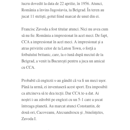
lucru dovedit la data de 22 aprilie, în 1956. Atunci,
România a învins Iugoslavia, la Belgrad. În teren au
jucat 11 steliști, golul fiind marcat de unul din ei.
Francisc Zavoda a fost titular atunci. Nici nu avea cum
să nu fie. România a impresionat în acel meci. De fapt,
CCA a impresionat în acel meci. A impresionat și a
atras privirile celor de la Luton Town, o forță a
fotbalului britanic, care, la o lună după meciul de la
Belgrad, a venit la București pentru a juca un amical
cu CCA.
Probabil că englezii s-au gândit că va fi un meci ușor.
Până la urmă, ei inventaseră acest sport. Era imposibil
ca altcineva să le dea lecții. Dar CCA le-a dat. Ai
noștri i-au zdrobit pe englezi cu un 5-1 care a șocat
întreaga planetă. Au marcat atunci Constantin, de
două ori, Cacoveanu, Alecsandrescu și , bineînțeles,
Zavoda I.