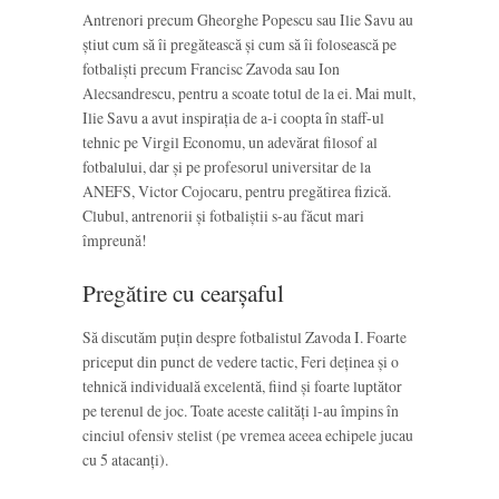
Antrenori precum Gheorghe Popescu sau Ilie Savu au
știut cum să îi pregătească și cum să îi folosească pe
fotbaliști precum Francisc Zavoda sau Ion
Alecsandrescu, pentru a scoate totul de la ei. Mai mult,
Ilie Savu a avut inspirația de a-i coopta în staff-ul
tehnic pe Virgil Economu, un adevărat filosof al
fotbalului, dar și pe profesorul universitar de la
ANEFS, Victor Cojocaru, pentru pregătirea fizică.
Clubul, antrenorii și fotbaliștii s-au făcut mari
împreună!
Pregătire cu cearșaful
Să discutăm puțin despre fotbalistul Zavoda I. Foarte
priceput din punct de vedere tactic, Feri deținea și o
tehnică individuală excelentă, fiind și foarte luptător
pe terenul de joc. Toate aceste calități l-au împins în
cinciul ofensiv stelist (pe vremea aceea echipele jucau
cu 5 atacanți).