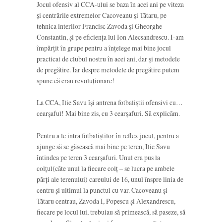
Jocul ofensiv al CCA-ului se baza în acei ani pe viteza
și centrările extremelor Cacoveanu și Tătaru, pe
tehnica interilor Francisc Zavoda și Gheorghe
Constantin, și pe eficiența lui Ion Alecsandrescu. I-am
împărțit în grupe pentru a înțelege mai bine jocul
practicat de clubul nostru în acei ani, dar și metodele
de pregătire. Iar despre metodele de pregătire putem
spune că erau revoluționare!
La CCA, Ilie Savu își antrena fotbaliștii ofensivi cu…
cearșaful! Mai bine zis, cu 3 cearșafuri. Să explicăm.
Pentru a le intra fotbaliștilor în reflex jocul, pentru a
ajunge să se găsească mai bine pe teren, Ilie Savu
întindea pe teren 3 cearșafuri. Unul era pus la
colțul(câte unul la fiecare colț – se lucra pe ambele
părți ale terenului) careului de 16, unul înspre linia de
centru și ultimul la punctul cu var. Cacoveanu și
Tătaru centrau, Zavoda I, Popescu și Alexandrescu,
fiecare pe locul lui, trebuiau să primească, să paseze, să