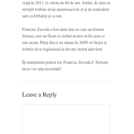
viață în 2011, la vârsta de 84 de ani. Astăzi, de ziua sa,
steliștii trebuie să își amintească de el și de realizările
sale ca fotbalist și ca om.
Francisc Zavoda a fost unul din cei care au format
Steaua, care au făcut ca clubul nostru să fie ceea ce
este acum. Părți din el au rămas în ADN-ul Stelei și
trebuie să se regăsească în fiecare stelist adevărat.
Îți mulțumim pentru tot, Francisc Zavoda I! Steliștii
nu te vor uita niciodată!
Leave a Reply