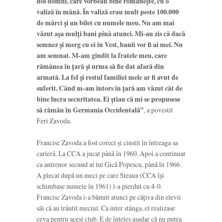
doi domni, care vor­beau bine româneşte, cu o
valiză în mână. În valiză erau mult peste 100.000
de mărci şi un bilet cu numele meu. Nu am mai
văzut aşa mulţi bani pînă atunci. Mi-au zis că dacă
semnez şi merg cu ei în Vest, banii vor fi ai mei. Nu
am semnat. M-am gîndit la fratele meu, care
rămânea în ţară şi urma să fie dat afară din
armată. La fel şi restul familiei mele ar fi avut de
suferit. Când m-am întors în ţară am văzut cât de
bine lucra securitatea. Ei ştiau că mi se propusese
să rămân în Germania Occide­ntală”
, a povestit
Feri Zavoda.
Francisc Zavoda a fost corect și cinstit în întreaga sa
carieră. La CCA a jucat până în 1960. Apoi a continuat
ca antrenor secund al lui Gică Popescu, până în 1966.
A plecat după un meci pe care Steaua (CCA își
schimbase numele în 1961) l-a pierdut cu 4-0.
Francisc Zavoda i-a bănuit atunci pe câțiva din elevii
săi că au trântit meciul. Ca inter stânga, el realizase
ceva pentru acest club. E de înțeles așadar că nu putea